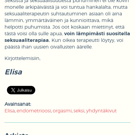
Seksistä ja seksuaalisuudesta puhuminen ei ole kovin
monelle arkipäiväistä ja voi tuntua hankalalta, mutta
seksuaaliterapeutin suhtautuminen asiaan oli aina
lämmin, ymmärtäväinen ja kunnioittava, mikä
helpotti puhumista. Jos oot koskaan miettinyt, että
tästä voisi olla sulle apua,
voin lämpimästi suositella
seksuaaliterapiaa.
Kun oikea terapeutti löytyy, voi
päästä ihan uusien oivallusten äärelle.
Kirjottelemisiin,
Elisa
Avainsanat:
Elisa
endometrioosi
orgasmi
seksi
yhdyntäkivut