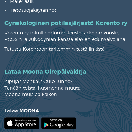
Materiaalit
Tietosuojakäytännöt
Gynekologinen potilasjärjestö Korento ry
Korento ry toimii endometrioosin, adenomyoosin,
PCOS:n ja vulvodynian kanssa elävien edunvalvojana.
Tutustu Korentoon tarkemmin
tästä linkistä
.
Lataa Moona Oirepäiväkirja
Kipuja? Menkat? Outo tunne?
Tänään toista, huomenna muuta.
Moona muistaa kaiken.
Lataa MOONA