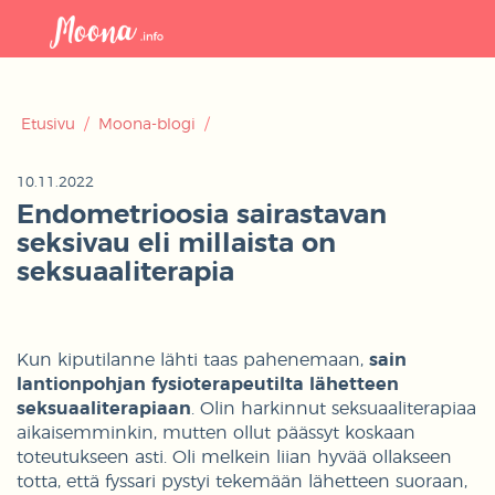
Avaa
navigaat
Etusivu
/
Moona-blogi
/
10.11.2022
Endometrioosia sairastavan
seksivau eli millaista on
seksuaaliterapia
Kun kiputilanne lähti taas pahenemaan,
sain
lantionpohjan fysioterapeutilta lähetteen
seksuaaliterapiaan
. Olin harkinnut seksuaaliterapiaa
aikaisemminkin, mutten ollut päässyt koskaan
toteutukseen asti. Oli melkein liian hyvää ollakseen
totta, että fyssari pystyi tekemään lähetteen suoraan,