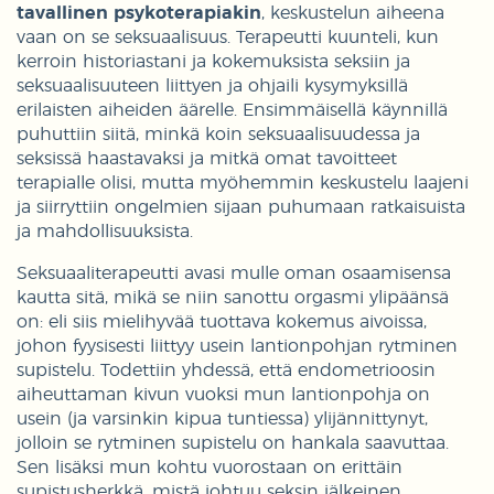
tavallinen psykoterapiakin
, keskustelun aiheena
vaan on se seksuaalisuus. Terapeutti kuunteli, kun
kerroin historiastani ja kokemuksista seksiin ja
seksuaalisuuteen liittyen ja ohjaili kysymyksillä
erilaisten aiheiden äärelle. Ensimmäisellä käynnillä
puhuttiin siitä, minkä koin seksuaalisuudessa ja
seksissä haastavaksi ja mitkä omat tavoitteet
terapialle olisi, mutta myöhemmin keskustelu laajeni
ja siirryttiin ongelmien sijaan puhumaan ratkaisuista
ja mahdollisuuksista.
Seksuaaliterapeutti avasi mulle oman osaamisensa
kautta sitä, mikä se niin sanottu orgasmi ylipäänsä
on: eli siis mielihyvää tuottava kokemus aivoissa,
johon fyysisesti liittyy usein lantionpohjan rytminen
supistelu. Todettiin yhdessä, että endometrioosin
aiheuttaman kivun vuoksi mun lantionpohja on
usein (ja varsinkin kipua tuntiessa) ylijännittynyt,
jolloin se rytminen supistelu on hankala saavuttaa.
Sen lisäksi mun kohtu vuorostaan on erittäin
supistusherkkä, mistä johtuu seksin jälkeinen