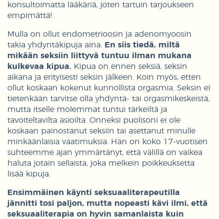
konsultoimatta lääkäriä, joten tartuin tarjoukseen
empimättä!
Mulla on ollut endometrioosin ja adenomyoosin
takia yhdyntäkipuja aina.
En siis tiedä, miltä
mikään seksiin liittyvä tuntuu ilman mukana
kulkevaa kipua.
Kipua on ennen seksiä, seksin
aikana ja erityisesti seksin jälkeen. Koin myös, etten
ollut koskaan kokenut kunnollista orgasmia. Seksin ei
tietenkään tarvitse olla yhdyntä- tai orgasmikeskeistä,
mutta itselle molemmat tuntui tärkeiltä ja
tavoiteltavilta asioilta. Onneksi puolisoni ei ole
koskaan painostanut seksiin tai asettanut minulle
minkäänlaisia vaatimuksia. Hän on koko 17-vuotisen
suhteemme ajan ymmärtänyt, että välillä on vaikea
haluta jotain sellaista, joka melkein poikkeuksetta
lisää kipuja.
Ensimmäinen käynti seksuaaliterapeutilla
jännitti tosi paljon, mutta nopeasti kävi ilmi, että
seksuaaliterapia on hyvin samanlaista kuin