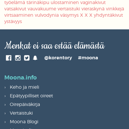
työelämä
tärinäkipu
ulostaminen
vaginakivut
vatsakivut
vauvakuume
vertaistuki
vieraskynä
vinkkejä
virtsaaminen
vulvodynia
väsymys
X
X
X
yhdyntäkivut
ystävyys
Menkat ei saa estää elämästä
SnapChat
@korentory
#moona
Facebook
Instagram
Twitter
Moona.info
Keho ja mieli
Epätyypilliset oireet
Oirepäiväkirja
Vertaistuki
Moona Blogi