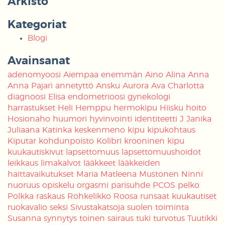
Arkisto
Kategoriat
Blogi
Avainsanat
adenomyoosi
Aiempaa enemmän
Aino
Alina
Anna
Anna Pajari
annetyttö
Ansku
Aurora
Ava
Charlotta
diagnoosi
Elisa
endometrioosi
gynekologi
harrastukset
Heli
Hemppu
hermokipu
Hiisku
hoito
Hosionaho
huumori
hyvinvointi
identiteetti
J
Janika
Juliaana
Katinka
keskenmeno
kipu
kipukohtaus
Kiputar
kohdunpoisto
Kolibri
krooninen kipu
kuukautiskivut
lapsettomuus
lapsettomuushoidot
leikkaus
limakalvot
lääkkeet
lääkkeiden
haittavaikutukset
Maria
Matleena
Mustonen
Ninni
nuoruus
opiskelu
orgasmi
parisuhde
PCOS
pelko
Polkka
raskaus
Rohkelikko
Roosa
runsaat kuukautiset
ruokavalio
seksi
Sivustakatsoja
suolen toiminta
Susanna
synnytys
toinen sairaus
tuki
turvotus
Tuutikki