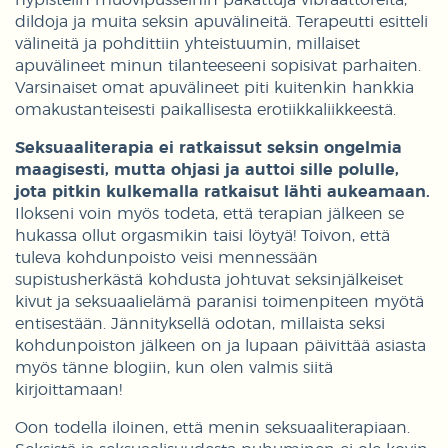
dildoja ja muita seksin apuvälineitä. Terapeutti esitteli
välineitä ja pohdittiin yhteistuumin, millaiset
apuvälineet minun tilanteeseeni sopisivat parhaiten.
Varsinaiset omat apuvälineet piti kuitenkin hankkia
omakustanteisesti paikallisesta erotiikkaliikkeestä.
Seksuaaliterapia ei ratkaissut seksin ongelmia
maagisesti, mutta ohjasi ja auttoi sille polulle,
jota pitkin kulkemalla ratkaisut lähti aukeamaan.
Ilokseni voin myös todeta, että terapian jälkeen se
hukassa ollut orgasmikin taisi löytyä! Toivon, että
tuleva kohdunpoisto veisi mennessään
supistusherkästä kohdusta johtuvat seksinjälkeiset
kivut ja seksuaalielämä paranisi toimenpiteen myötä
entisestään. Jännityksellä odotan, millaista seksi
kohdunpoiston jälkeen on ja lupaan päivittää asiasta
myös tänne blogiin, kun olen valmis siitä
kirjoittamaan!
Oon todella iloinen, että menin seksuaaliterapiaan.