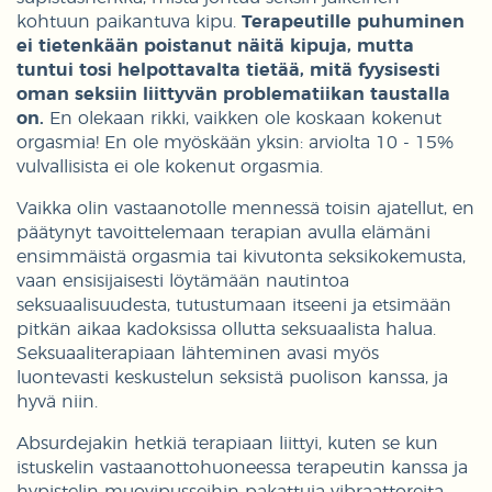
kohtuun paikantuva kipu.
Terapeutille puhuminen
ei tietenkään poistanut näitä kipuja, mutta
tuntui tosi helpottavalta tietää, mitä fyysisesti
oman seksiin liittyvän problematiikan taustalla
on.
En olekaan rikki, vaikken ole koskaan kokenut
orgasmia! En ole myöskään yksin: arviolta 10 - 15%
vulvallisista ei ole kokenut orgasmia.
Vaikka olin vastaanotolle mennessä toisin ajatellut, en
päätynyt tavoittelemaan terapian avulla elämäni
ensimmäistä orgasmia tai kivutonta seksikokemusta,
vaan ensisijaisesti löytämään nautintoa
seksuaalisuudesta, tutustumaan itseeni ja etsimään
pitkän aikaa kadoksissa ollutta seksuaalista halua.
Seksuaaliterapiaan lähteminen avasi myös
luontevasti keskustelun seksistä puolison kanssa, ja
hyvä niin.
Absurdejakin hetkiä terapiaan liittyi, kuten se kun
istuskelin vastaanottohuoneessa terapeutin kanssa ja
hypistelin muovipusseihin pakattuja vibraattoreita,