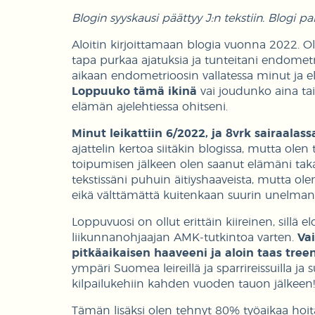
Blogin syyskausi päättyy J:n tekstiin. Blogi
Aloitin kirjoittamaan blogia vuonna 2022. Oli
tapa purkaa ajatuksia ja tunteitani endometr
aikaan endometrioosin vallatessa minut ja e
Loppuuko tämä ikinä
vai joudunko aina ta
elämän ajelehtiessa ohitseni.
Minut leikattiin 6/2022, ja 8vrk sairaalass
ajattelin kertoa siitäkin blogissa, mutta ole
toipumisen jälkeen olen saanut elämäni ta
tekstissäni puhuin äitiyshaaveista, mutta olen
eikä välttämättä kuitenkaan suurin unelmani,
Loppuvuosi on ollut erittäin kiireinen, sill
liikunnanohjaajan AMK-tutkintoa varten.
Va
pitkäaikaisen haaveeni ja aloin taas tre
ympäri Suomea leireillä ja sparrireissuilla ja
kilpailukehiin kahden vuoden tauon jälkeen!
Tämän lisäksi olen tehnyt 80% työaikaa hoit