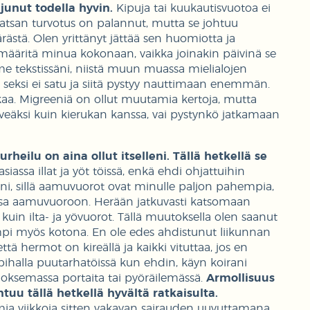
junut todella hyvin.
Kipuja tai kuukautisvuotoa ei
vatsan turvotus on palannut, mutta se johtuu
stä. Olen yrittänyt jättää sen huomiotta ja
 määritä minua kokonaan, vaikka joinakin päivinä se
me tekstissäni, niistä muun muassa mielialojen
ä seksi ei satu ja siitä pystyy nauttimaan enemmän.
aa. Migreeniä on ollut muutamia kertoja, mutta
irveäksi kuin kierukan kanssa, vai pystynkö jatkamaan
heilu on aina ollut itselleni. Tällä hetkellä se
iassa illat ja yöt töissä, enkä ehdi ohjattuihin
tani, sillä aamuvuorot ovat minulle paljon pahempia,
ssa aamuvuoroon. Herään jatkuvasti katsomaan
kuin ilta- ja yövuorot. Tällä muutoksella olen saanut
sempi myös kotona. En ole edes ahdistunut liikunnan
ä hermot on kireällä ja kaikki vituttaa, jos en
ihalla puutarhatöissä kun ehdin, käyn koirani
uoksemassa portaita tai pyöräilemässä.
Armollisuus
tuu tällä hetkellä hyvältä ratkaisulta.
ia viikkoja sitten vakavan sairauden uuvuttamana,