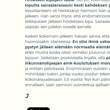
riittävästi kipujeni takia.
Siirryin viikonlop
lopulta sairaalareissuni kesti kahdeksan 
kiputilanteeni oli herkistänyt hermoni liian p
jälkeen. Hän sanoi myös, että endometrioosi
leikkauksen jälkeen hoidettava kipu. Sairaala
säästän sen jollekin toiselle kerralle.
Kaiken kokemani jälkeen haluan sanoa, että va
huonossakin tilanteessa.
En olisi ikinä usk
pystyn jälleen elämään normaalia elämää,
edes muista koska olisin viimeksi joutunut
kipuun. Jatketaan positiivisella linjalla, sillä
p
liikunnanohjaajan amk-koulutuksen mo
ja erittäin pelottavaa. Ensimmäisen vuoden o
mihinkään tukiin, jonka vuoksi joudun tekem
kokonaisuudessaan 3,5 vuotta. Nyt kun päivitt
ennallaan, saan opintoni suoritettua ajallaan
J