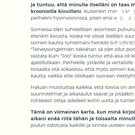
ja tuntuu, että minulla itselläni on taas
M
kroonisilla kivuillani.
Kuitenkin minun täyty
perheeni hyvinvoinnista, joten ensi vuonna 
Somessa olen suhteellisen avoimesti puhunut 
etenkin kivuista, koska ne olivat itselläni su
Vert
somen kautta tuntemani henkilö tuli juttelemaa
"Terveysongelmien takiahan sä olet ollut poi
vastata kuin "Joo" koska tuntui että asia oli
ajatellutkaan. Perheelle, ystäville ja vertaisi
toisaalta sitä sokaistuu, että myös somen ka
kautta, vaikka ette olisikaan suoraan viestiyh
Haluan muistuttaa kaikkia, että toivoa on aina
suunnitelmat ja aikataulut saavat ja pitääki
rohkeasti ottaa askeleet kohti uutta ja tunt
Tämä on viimeinen kerta, kun minä kirjoita
aikani enää riitä tähän ja toisaalta minul
joulun odotusta kaikille ja onnea uuteen vuo