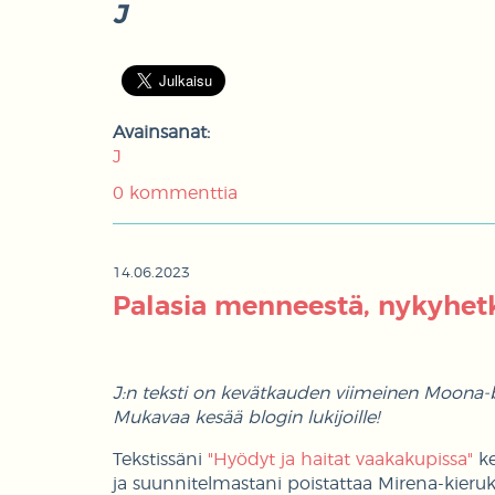
J
Avainsanat:
J
0 kommenttia
14.06.2023
Palasia menneestä, nykyhetk
J:n teksti on kevätkauden viimeinen Moona-b
Mukavaa kesää blogin lukijoille!
Tekstissäni
"Hyödyt ja haitat vaakakupissa"
ke
ja suunnitelmastani poistattaa Mirena-kierukk