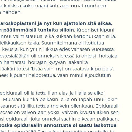
ää ja kaikkea kokemaani kohtaan, omat murheeni
sa nähden.
aroskopiastani ja nyt kun ajattelen sitä aikaa,
 päälimmäisiä tunteita silloin.
Krooniset kipuni
annut valmistautua, eikä kukaan kertonutkaan siitä,
n leikkauksen takia. Suunnitelmana oli kotiutua
kivusta, kun yritin liikkua edes vähäsen vuoteessa,
esialääkäri oli onneksi vieressä ja ohjeisti hoitajaa
 hämärästi hoitajan kysyvän lääkäriltä
lääkäri totesi "Lisää vain, nyt on saatava kipu pois".
aneet kipuani helpotettua, vaan minulle jouduttiin
uraali oli laitettu liian alas, ja illalla se alkoi
. Muistan kuinka pelkäsin, että on tapahtunut jokin
en saanut sitä liikutettua melkein ollenkaan. Epiduraali
ausosaston valvontaan yöksi. Valvoin kivusta itkien sen
usi epiduraali, joka onneksi saatiin oikeaan paikkaan
.
koska epiduraalin annostusta ei saatu laskettua