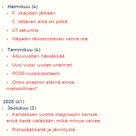
Helmikuu (4)
GI
Raskauden jälkeen
Odottavan aika on pitkä
47 sekuntia
Häpeän raivostuttavan vahva ote
rkeen
Tammikuu (4)
Alkuvuoden hässäkkää
Uusi vuosi, uudet unelmat
PCOS-vuosikoosteeni
Onko oireeton elämä ainoa
mahdollinen?
2025 (41)
Joulukuu (3)
Kahdeksan vuotta diagnoosin kanssa -
enkä tiedä vieläkään, mikä minua vaivaa
Pistoslääkkeitä ja jännitystä