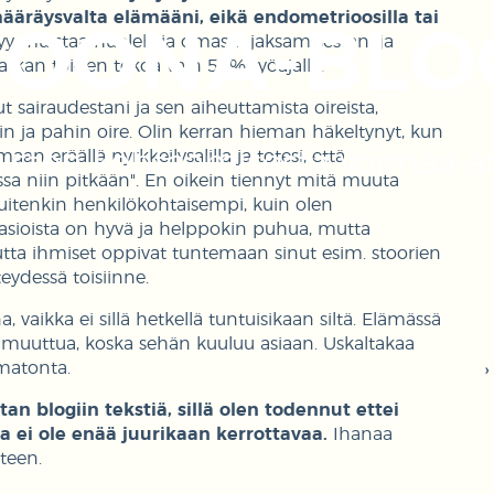
 määräysvalta elämääni, eikä endometrioosilla tai
OONA-BLO
y muistaa huolehtia omasta jaksamisestani ja
jatkan töiden tekoa vain 50% työajalla.
sairaudestani ja sen aiheuttamista oireista,
urin ja pahin oire. Olin kerran hieman häkeltynyt, kun
aisten kohtaamisesta voimaa a
n eräällä nyrkkeilysalilla ja totesi, että
ssa niin pitkään". En oikein tiennyt mitä muuta
 kuitenkin henkilökohtaisempi, kuin olen
lle asioista on hyvä ja helppokin puhua, mutta
utta ihmiset oppivat tuntemaan sinut esim. stoorien
teydessä toisiinne.
, vaikka ei sillä hetkellä tuntuisikaan siltä. Elämässä
n muuttua, koska sehän kuuluu asiaan. Uskaltakaa
ematonta.
n blogiin tekstiä, sillä olen todennut ettei
la ei ole enää juurikaan kerrottavaa.
Ihanaa
teen.