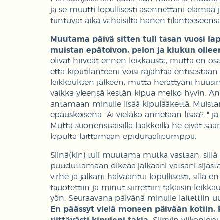
ja se muutti lopullisesti asennettani eläm
tuntuvat aika vähäisiltä hänen tilanteeseen
Muutama päivä sitten tuli tasan vuosi lap
muistan epätoivon, pelon ja kiukun olleen
olivat hirveät ennen leikkausta, mutta en os
että kiputilanteeni voisi räjähtää entisestää
leikkauksen jälkeen, mutta herättyäni huusin 
vaikka yleensä kestän kipua melko hyvin. Anest
antamaan minulle lisää kipulääkettä. Muistan
epäuskoisena "Ai vieläkö annetaan lisää?.." ja 
Mutta suonensisäisillä lääkkeillä he eivät sa
lopulta laittamaan epiduraalipumppu.
Siinä(kin) tuli muutama mutka vastaan, sillä epid
puuduttamaan oikeaa jalkaani vatsani sijasta
virhe ja jalkani halvaantui lopullisesti, sillä 
tauotettiin ja minut siirrettiin takaisin leikk
yön. Seuraavana päivänä minulle laitettiin u
En päässyt vielä moneen päivään kotiin, 