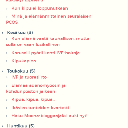
kaksikymppisenä
Kun kipu ei loppunutkaan
Minä ja elämänmittainen seuralaiseni
PCOS
Kesäkuu (3)
Kun elämä vaatii kauhallisen, mutta
sulla on vaan lusikallinen
Karuselli pyörii kohti IVF-hoitoja
Kipukapina
Toukokuu (5)
IVF ja tuoresiirto
Elämää adenomyoosin ja
kohdunpoiston jälkeen
Kipua, kipua, kipua...
Ikävien tunteiden kvartetti
Haku Moona-bloggaajaksi auki nyt!
Huhtikuu (5)