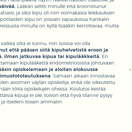
uksi Hatanpäältä Tays:n Naistentautien osastolle, ja
päivää.
Lääkäri selitti minulle että kroonistunut
ahasti, ja siksi kipu oli niin voimakasta leikkauksen
potilaiden kipu on joissain tapauksissa hankalin
reissusta minulla on kyllä lisääkin kerrottavaa, mutta
ikka siltä ei tunnu, niin toivoa voi olla
onut että pääsen siitä kipuhelvetistä eroon ja
 ilman jatkuvaa kipua tai kipulääkkeitä.
En
 ottamaan kipulääkettä endometrioosista johtuvaan
ääsin opiskelemaan ja aloitan elokuussa
nimuotototeutuksena
. Samaan aikaan innostavaa
len avoimen väylän opiskelija, enkä ole oikeutettu
ään töitä opiskelujen ohessa. Koulutus kestää
äisiä kipuja ei ole, toivon että hyvä tilanne pysyy
 ja itselleni toisen ammatin.