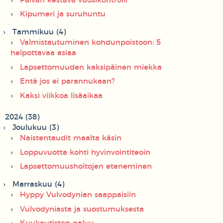
Päivän kestävä vuosikontrolli
Kipumeri ja suruhuntu
Tammikuu (4)
Valmistautuminen kohdunpoistoon: 5
helpottavaa asiaa
Lapsettomuuden kaksipäinen miekka
Entä jos ei parannukaan?
Kaksi viikkoa lisäaikaa
2024 (38)
Joulukuu (3)
Naistentaudit maalta käsin
Loppuvuotta kohti hyvinvointiteoin
Lapsettomuushoitojen eteneminen
Marraskuu (4)
Hyppy Vulvodynian saappaisiin
Vulvodyniasta ja suostumuksesta