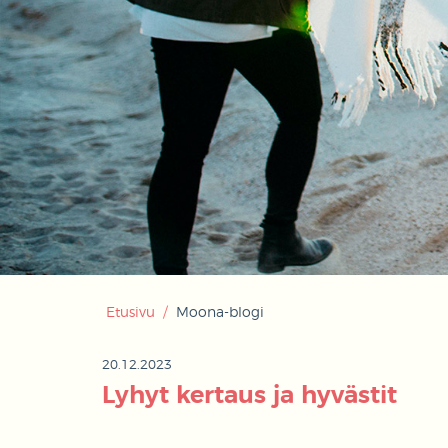
Etusivu
/
Moona-blogi
20.12.2023
Lyhyt kertaus ja hyvästit