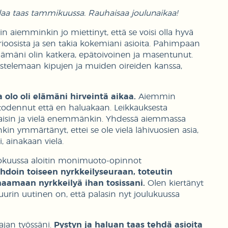
 palaa taas tammikuussa. Rauhaisaa joulunaikaa!
n aiemminkin jo miettinyt, että se voisi olla hyvä
ioosista ja sen takia kokemiani asioita. Pahimpaan
lämäni olin katkera, epätoivoinen ja masentunut.
istelemaan kipujen ja muiden oireiden kanssa,
a olo oli elämäni hirveintä aikaa.
Aiemmin
n todennut että en haluakaan. Leikkauksesta
kaisin ja vielä enemmänkin. Yhdessä aiemmassa
kin ymmärtänyt, ettei se ole vielä lähivuosien asia,
 ainakaan vielä.
ä elokuussa aloitin monimuoto-opinnot
ihdoin toiseen nyrkkeilyseuraan, toteutin
enaamaan nyrkkeilyä ihan tosissani.
Olen kiertänyt
 suurin uutinen on, että palasin nyt joulukuussa
ajan työssäni.
Pystyn ja haluan taas tehdä asioita