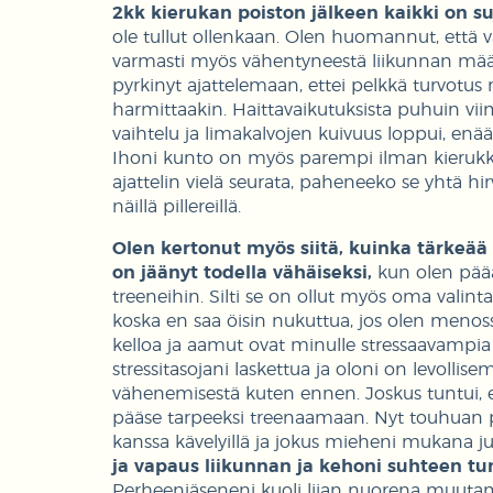
2kk kierukan poiston jälkeen kaikki on su
ole tullut ollenkaan. Olen huomannut, että 
varmasti myös vähentyneestä liikunnan määrä
pyrkinyt ajattelemaan, ettei pelkkä turvotus
harmittaakin. Haittavaikutuksista puhuin vii
vaihtelu ja limakalvojen kuivuus loppui, enä
Ihoni kunto on myös parempi ilman kierukk
ajattelin vielä seurata, paheneeko se yhtä h
näillä pillereillä.
Olen kertonut myös siitä, kuinka tärkeää ur
on jäänyt todella vähäiseksi,
kun olen pääas
treeneihin. Silti se on ollut myös oma valin
koska en saa öisin nukuttua, jos olen meno
kelloa ja aamut ovat minulle stressaavampia 
stressitasojani laskettua ja oloni on levolli
vähenemisestä kuten ennen. Joskus tuntui, ett
pääse tarpeeksi treenaamaan. Nyt touhuan p
kanssa kävelyillä ja jokus mieheni mukana j
ja vapaus liikunnan ja kehoni suhteen tun
Perheenjäseneni kuoli liian nuorena muutam