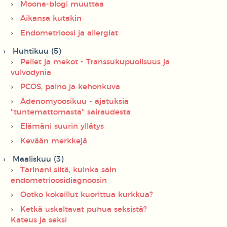
Moona-blogi muuttaa
Aikansa kutakin
Endometrioosi ja allergiat
Huhtikuu (5)
Pellet ja mekot - Transsukupuolisuus ja
vulvodynia
PCOS, paino ja kehonkuva
Adenomyoosikuu - ajatuksia
''tuntemattomasta'' sairaudesta
Elämäni suurin yllätys
Kevään merkkejä
Maaliskuu (3)
Tarinani siitä, kuinka sain
endometrioosidiagnoosin
Ootko kokeillut kuorittua kurkkua?
Ketkä uskaltavat puhua seksistä?
Kateus ja seksi