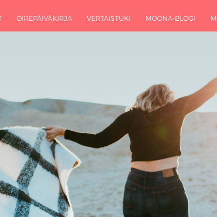
T
OIREPÄIVÄKIRJA
VERTAISTUKI
MOONA-BLOGI
M