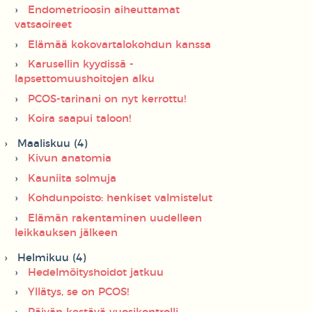
Endometrioosin aiheuttamat
vatsaoireet
Elämää kokovartalokohdun kanssa
Karusellin kyydissä -
lapsettomuushoitojen alku
PCOS-tarinani on nyt kerrottu!
Koira saapui taloon!
Maaliskuu (4)
Kivun anatomia
Kauniita solmuja
Kohdunpoisto: henkiset valmistelut
Elämän rakentaminen uudelleen
leikkauksen jälkeen
Helmikuu (4)
Hedelmöityshoidot jatkuu
Yllätys, se on PCOS!