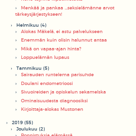
Menkää ja pankaa ...seksielämänne arvot
tärkeysjärjestykseen!
Helmikuu (4)
Alokas Mäkelä, ei astu palvelukseen
Enemmän kuin olisin halunnut antaa
Mikä on vapaa-ajan hinta?
Loppuelämän lupaus
Tammikuu (5)
Sairauden runtelema parisuhde
Doulani endometrioosi
Sivuoireiden ja opiskelun sekamelska
Ominaisuudesta diagnoosiksi
Kirjoittaja-alokas Mustonen
2019 (55)
Joulukuu (2)
Ponnistuksia elämässä