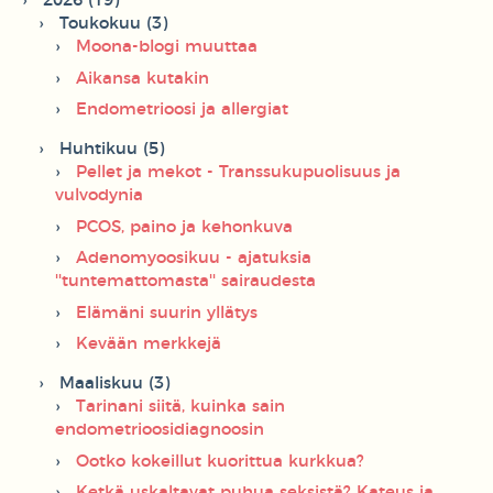
2026 (19)
Toukokuu (3)
Moona-blogi muuttaa
Aikansa kutakin
Endometrioosi ja allergiat
Huhtikuu (5)
Pellet ja mekot - Transsukupuolisuus ja
vulvodynia
PCOS, paino ja kehonkuva
Adenomyoosikuu - ajatuksia
''tuntemattomasta'' sairaudesta
Elämäni suurin yllätys
Kevään merkkejä
Maaliskuu (3)
Tarinani siitä, kuinka sain
endometrioosidiagnoosin
Ootko kokeillut kuorittua kurkkua?
Ketkä uskaltavat puhua seksistä? Kateus ja