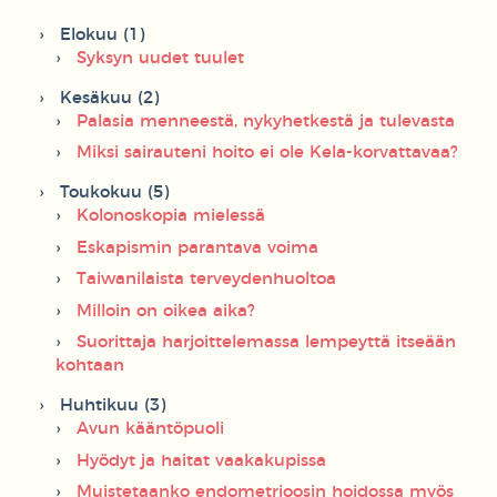
Elokuu (1)
Syksyn uudet tuulet
Kesäkuu (2)
Palasia menneestä, nykyhetkestä ja tulevasta
Miksi sairauteni hoito ei ole Kela-korvattavaa?
Toukokuu (5)
Kolonoskopia mielessä
Eskapismin parantava voima
Taiwanilaista terveydenhuoltoa
Milloin on oikea aika?
Suorittaja harjoittelemassa lempeyttä itseään
kohtaan
Huhtikuu (3)
Avun kääntöpuoli
Hyödyt ja haitat vaakakupissa
Muistetaanko endometrioosin hoidossa myös