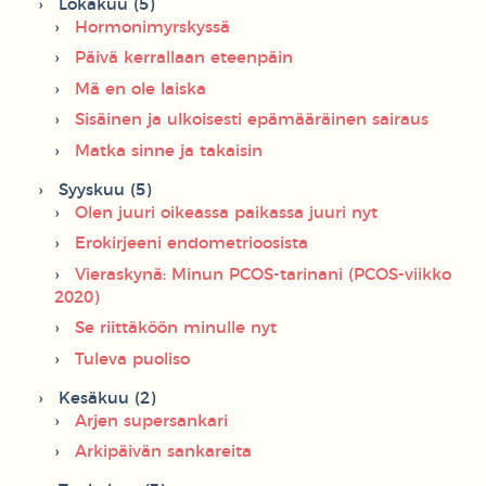
Lokakuu (5)
Hormonimyrskyssä
Päivä kerrallaan eteenpäin
Mä en ole laiska
Sisäinen ja ulkoisesti epämääräinen sairaus
Matka sinne ja takaisin
Syyskuu (5)
Olen juuri oikeassa paikassa juuri nyt
Erokirjeeni endometrioosista
Vieraskynä: Minun PCOS-tarinani (PCOS-viikko
2020)
Se riittäköön minulle nyt
Tuleva puoliso
Kesäkuu (2)
Arjen supersankari
Arkipäivän sankareita