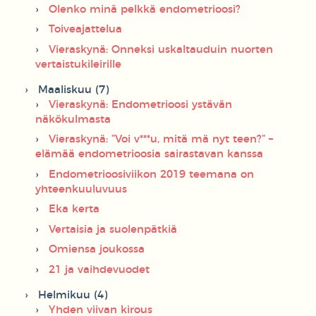
Olenko minä pelkkä endometrioosi?
Toiveajattelua
Vieraskynä: Onneksi uskaltauduin nuorten
vertaistukileirille
Maaliskuu (7)
Vieraskynä: Endometrioosi ystävän
näkökulmasta
Vieraskynä: ”Voi v***u, mitä mä nyt teen?” –
elämää endometrioosia sairastavan kanssa
Endometrioosiviikon 2019 teemana on
yhteenkuuluvuus
Eka kerta
Vertaisia ja suolenpätkiä
Omiensa joukossa
21 ja vaihdevuodet
Helmikuu (4)
Yhden viivan kirous