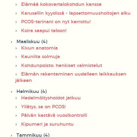
Elämää kokovartalokohdun kanssa
Karusellin kyydissä - lapsettomuushoitojen alku
PCOS-tarinani on nyt kerrottu!
Koira saapui taloon!
Maaliskuu (4)
Kivun anatomia
Kauniita solmuja
Kohdunpoisto: henkiset valmistelut
Elämän rakentaminen uudelleen leikkauksen
jälkeen
Helmikuu (4)
Hedelmöityshoidot jatkuu
Yllätys, se on PCOS!
Päivän kestävä vuosikontrolli
Kipumeri ja suruhuntu
Tammikuu (4)