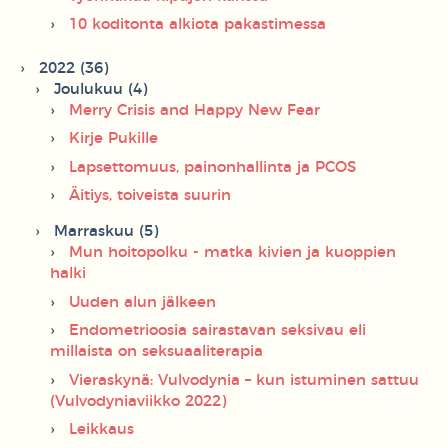
10 koditonta alkiota pakastimessa
2022 (36)
Joulukuu (4)
Merry Crisis and Happy New Fear
Kirje Pukille
Lapsettomuus, painonhallinta ja PCOS
Äitiys, toiveista suurin
Marraskuu (5)
Mun hoitopolku - matka kivien ja kuoppien
halki
Uuden alun jälkeen
Endometrioosia sairastavan seksivau eli
millaista on seksuaaliterapia
Vieraskynä: Vulvodynia – kun istuminen sattuu
(Vulvodyniaviikko 2022)
Leikkaus