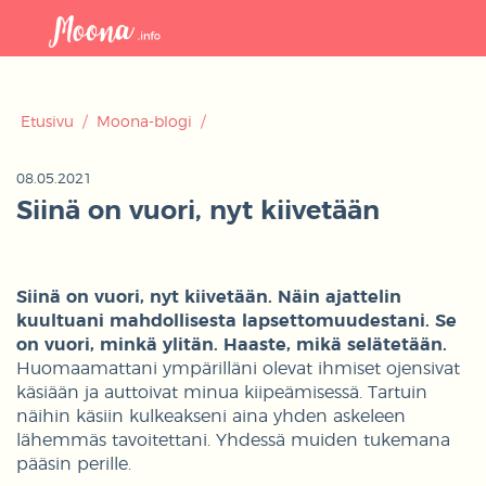
Avaa
navigaat
Etusivu
/
Moona-blogi
/
08.05.2021
Siinä on vuori, nyt kiivetään
Siinä on vuori, nyt kiivetään. Näin ajattelin
kuultuani mahdollisesta lapsettomuudestani. Se
on vuori, minkä ylitän. Haaste, mikä selätetään.
Huomaamattani ympärilläni olevat ihmiset ojensivat
käsiään ja auttoivat minua kiipeämisessä. Tartuin
näihin käsiin kulkeakseni aina yhden askeleen
lähemmäs tavoitettani. Yhdessä muiden tukemana
pääsin perille.