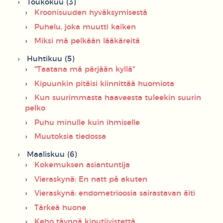
Toukokuu (3)
Kroonisuuden hyväksymisestä
Puhelu, joka muutti kaiken
Miksi mä pelkään lääkäreitä
Huhtikuu (5)
"Taatana mä pärjään kyllä"
Kipuunkin pitäisi kiinnittää huomiota
Kun suurimmasta haaveesta tuleekin suurin
pelko
Puhu minulle kuin ihmiselle
Muutoksia tiedossa
Maaliskuu (6)
Kokemuksen asiantuntija
Vieraskynä: En natt på akuten
Vieraskynä: endometrioosia sairastavan äiti
Tärkeä huone
Keho täynnä kiputiivistettä