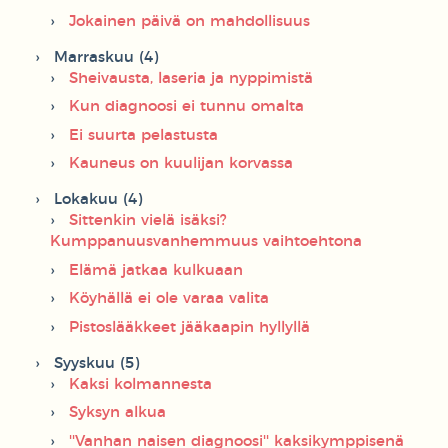
Jokainen päivä on mahdollisuus
Marraskuu (4)
Sheivausta, laseria ja nyppimistä
Kun diagnoosi ei tunnu omalta
Ei suurta pelastusta
Kauneus on kuulijan korvassa
Lokakuu (4)
Sittenkin vielä isäksi?
Kumppanuusvanhemmuus vaihtoehtona
Elämä jatkaa kulkuaan
Köyhällä ei ole varaa valita
Pistoslääkkeet jääkaapin hyllyllä
Syyskuu (5)
Kaksi kolmannesta
Syksyn alkua
''Vanhan naisen diagnoosi'' kaksikymppisenä