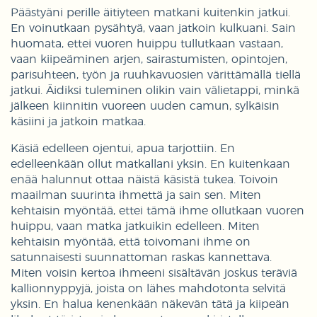
Päästyäni perille äitiyteen matkani kuitenkin jatkui.
En voinutkaan pysähtyä, vaan jatkoin kulkuani. Sain
huomata, ettei vuoren huippu tullutkaan vastaan,
vaan kiipeäminen arjen, sairastumisten, opintojen,
parisuhteen, työn ja ruuhkavuosien värittämällä tiellä
jatkui. Äidiksi tuleminen olikin vain välietappi, minkä
jälkeen kiinnitin vuoreen uuden camun, sylkäisin
käsiini ja jatkoin matkaa.
Käsiä edelleen ojentui, apua tarjottiin. En
edelleenkään ollut matkallani yksin. En kuitenkaan
enää halunnut ottaa näistä käsistä tukea. Toivoin
maailman suurinta ihmettä ja sain sen. Miten
kehtaisin myöntää, ettei tämä ihme ollutkaan vuoren
huippu, vaan matka jatkuikin edelleen. Miten
kehtaisin myöntää, että toivomani ihme on
satunnaisesti suunnattoman raskas kannettava.
Miten voisin kertoa ihmeeni sisältävän joskus teräviä
kallionnyppyjä, joista on lähes mahdotonta selvitä
yksin. En halua kenenkään näkevän tätä ja kiipeän