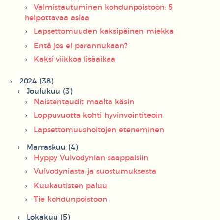
Valmistautuminen kohdunpoistoon: 5
helpottavaa asiaa
Lapsettomuuden kaksipäinen miekka
Entä jos ei parannukaan?
Kaksi viikkoa lisäaikaa
2024 (38)
Joulukuu (3)
Naistentaudit maalta käsin
Loppuvuotta kohti hyvinvointiteoin
Lapsettomuushoitojen eteneminen
Marraskuu (4)
Hyppy Vulvodynian saappaisiin
Vulvodyniasta ja suostumuksesta
Kuukautisten paluu
Tie kohdunpoistoon
Lokakuu (5)