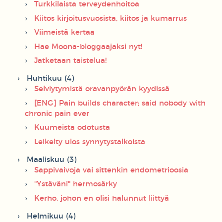
Turkkilaista terveydenhoitoa
Kiitos kirjoitusvuosista, kiitos ja kumarrus
Viimeistä kertaa
Hae Moona-bloggaajaksi nyt!
Jatketaan taistelua!
Huhtikuu (4)
Selviytymistä oravanpyörän kyydissä
[ENG] Pain builds character; said nobody with
chronic pain ever
Kuumeista odotusta
Leikelty ulos synnytystalkoista
Maaliskuu (3)
Sappivaivoja vai sittenkin endometrioosia
"Ystäväni" hermosärky
Kerho, johon en olisi halunnut liittyä
Helmikuu (4)