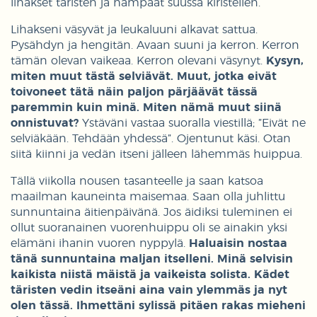
lihakset täristen ja hampaat suussa kiristellen.
Lihakseni väsyvät ja leukaluuni alkavat sattua.
Pysähdyn ja hengitän. Avaan suuni ja kerron. Kerron
tämän olevan vaikeaa. Kerron olevani väsynyt.
Kysyn,
miten muut tästä selviävät. Muut, jotka eivät
toivoneet tätä näin paljon pärjäävät tässä
paremmin kuin minä. Miten nämä muut siinä
onnistuvat?
Ystäväni vastaa suoralla viestillä; ”Eivät ne
selviäkään. Tehdään yhdessä”. Ojentunut käsi. Otan
siitä kiinni ja vedän itseni jälleen lähemmäs huippua.
Tällä viikolla nousen tasanteelle ja saan katsoa
maailman kauneinta maisemaa. Saan olla juhlittu
sunnuntaina äitienpäivänä. Jos äidiksi tuleminen ei
ollut suoranainen vuorenhuippu oli se ainakin yksi
elämäni ihanin vuoren nyppylä.
Haluaisin nostaa
tänä sunnuntaina maljan itselleni. Minä selvisin
kaikista niistä mäistä ja vaikeista solista. Kädet
täristen vedin itseäni aina vain ylemmäs ja nyt
olen tässä. Ihmettäni sylissä pitäen rakas mieheni