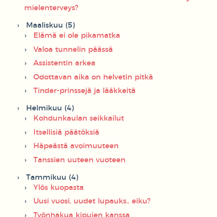
mielenterveys?
Maaliskuu (5)
Elämä ei ole pikamatka
Valoa tunnelin päässä
Assistentin arkea
Odottavan aika on helvetin pitkä
Tinder-prinssejä ja lääkkeitä
Helmikuu (4)
Kohdunkaulan seikkailut
Itsellisiä päätöksiä
Häpeästä avoimuuteen
Tanssien uuteen vuoteen
Tammikuu (4)
Ylös kuopasta
Uusi vuosi, uudet lupauks.. eiku?
Työnhakua kipujen kanssa