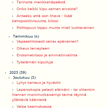
Tarinoita menkkahäpeästä
Onko kaikki kipu saman arvoista?
Anteeks, että oon lihava - lisää
kehopositiivisuutta, kiitos!
Polttopuut loppu mutta mieli luottavainen
Tammikuu (4)
Vapaaehtoisesti sairas epänainen?
Oikeus terveyteen
Endometrioosi ja ammatinvalinta
Työelämän kipuiluja
2023 (39)
Joulukuu (3)
Lyhyt kertaus ja hyvästit
Laparoskopia pelasti elämäni - tai sittenkin
hieman monimutkaisempi tarina täynnä
yllättäviä käänteitä
Valoa kaamoksessa