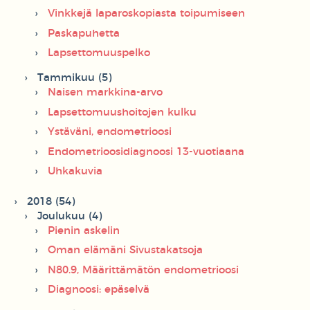
Vinkkejä laparoskopiasta toipumiseen
Paskapuhetta
Lapsettomuuspelko
Tammikuu (5)
Naisen markkina-arvo
Lapsettomuushoitojen kulku
Ystäväni, endometrioosi
Endometrioosidiagnoosi 13-vuotiaana
Uhkakuvia
2018 (54)
Joulukuu (4)
Pienin askelin
Oman elämäni Sivustakatsoja
N80.9, Määrittämätön endometrioosi
Diagnoosi: epäselvä