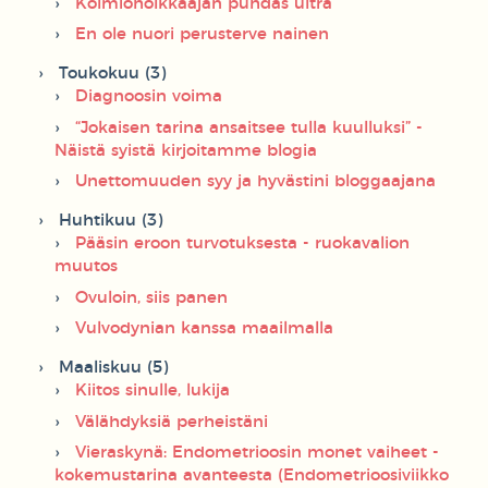
Kolmiohölkkääjän puhdas ultra
En ole nuori perusterve nainen
Toukokuu (3)
Diagnoosin voima
“Jokaisen tarina ansaitsee tulla kuulluksi” -
Näistä syistä kirjoitamme blogia
Unettomuuden syy ja hyvästini bloggaajana
Huhtikuu (3)
Pääsin eroon turvotuksesta - ruokavalion
muutos
Ovuloin, siis panen
Vulvodynian kanssa maailmalla
Maaliskuu (5)
Kiitos sinulle, lukija
Välähdyksiä perheistäni
Vieraskynä: Endometrioosin monet vaiheet -
kokemustarina avanteesta (Endometrioosiviikko