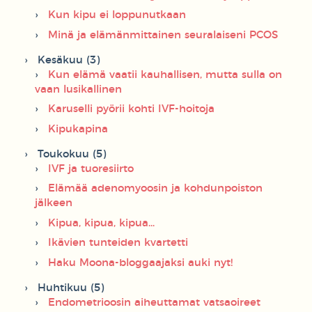
Kun kipu ei loppunutkaan
Minä ja elämänmittainen seuralaiseni PCOS
Kesäkuu (3)
Kun elämä vaatii kauhallisen, mutta sulla on
vaan lusikallinen
Karuselli pyörii kohti IVF-hoitoja
Kipukapina
Toukokuu (5)
IVF ja tuoresiirto
Elämää adenomyoosin ja kohdunpoiston
jälkeen
Kipua, kipua, kipua...
Ikävien tunteiden kvartetti
Haku Moona-bloggaajaksi auki nyt!
Huhtikuu (5)
Endometrioosin aiheuttamat vatsaoireet