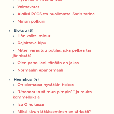
Voimavarat
Äidiksi PCOS:sta huolimatta: Sarin tarina
Minun polkuni
Elokuu (5)
Hän valitsi minut
Rajoittava kipu
Miten varautuu potilas, joka pelkää tai
jännittää?
Olen pahoillani, tänään en jaksa
Normaalin epänormaali
Heinäkuu (4)
On olemassa hyvääkin hoitoa
"Unohdatko sä mun pimpin?!" ja muita
kommelluksia
Iso O hukassa
Miksi kivun lääkitseminen on tärkeää?