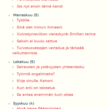
Jos nyt ensin tämä kandi
Marraskuu (5)
Tytöille
Sinä olet minun ihmeeni
Vulvodyniaviikon vieraskynä: Emilian tarina
Seksin ei kuulu sattua
Turvotusvatsojen vertailua ja tärkeää
vaikuttamista
Lokakuu (5)
Sairauden ja ystävyyden yhteenlasku
Tyhmiä ongelmiako?
Kirje sinulle, Kehoni
Kun arki on taistelua
Se antaa enemmän kuin ottaa
Syyskuu (4)
Hyvä herra Pääministeri