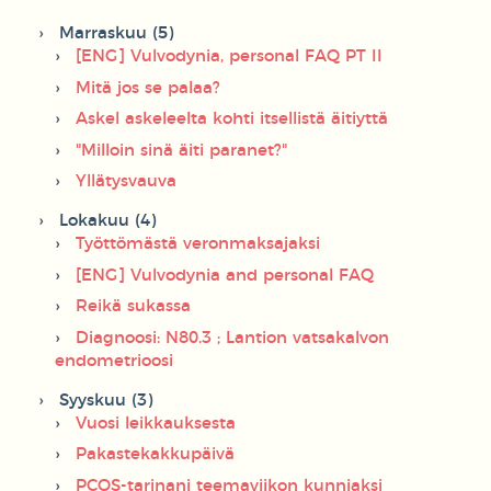
Marraskuu (5)
[ENG] Vulvodynia, personal FAQ PT II
Mitä jos se palaa?
Askel askeleelta kohti itsellistä äitiyttä
"Milloin sinä äiti paranet?"
Yllätysvauva
Lokakuu (4)
Työttömästä veronmaksajaksi
[ENG] Vulvodynia and personal FAQ
Reikä sukassa
Diagnoosi: N80.3 ; Lantion vatsakalvon
endometrioosi
Syyskuu (3)
Vuosi leikkauksesta
Pakastekakkupäivä
PCOS-tarinani teemaviikon kunniaksi