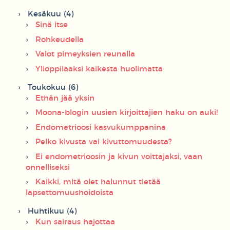
Kesäkuu (4)
Sinä itse
Rohkeudella
Valot pimeyksien reunalla
Ylioppilaaksi kaikesta huolimatta
Toukokuu (6)
Ethän jää yksin
Moona-blogin uusien kirjoittajien haku on auki!
Endometrioosi kasvukumppanina
Pelko kivusta vai kivuttomuudesta?
Ei endometrioosin ja kivun voittajaksi, vaan
onnelliseksi
Kaikki, mitä olet halunnut tietää
lapsettomuushoidoista
Huhtikuu (4)
Kun sairaus hajottaa