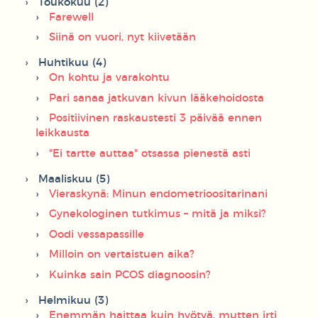
Toukokuu (2)
Farewell
Siinä on vuori, nyt kiivetään
Huhtikuu (4)
On kohtu ja varakohtu
Pari sanaa jatkuvan kivun lääkehoidosta
Positiivinen raskaustesti 3 päivää ennen
leikkausta
"Ei tartte auttaa" otsassa pienestä asti
Maaliskuu (5)
Vieraskynä: Minun endometrioositarinani
Gynekologinen tutkimus – mitä ja miksi?
Oodi vessapassille
Milloin on vertaistuen aika?
Kuinka sain PCOS diagnoosin?
Helmikuu (3)
Enemmän haittaa kuin hyötyä, mutten irti