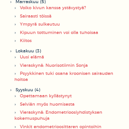
Marraskuu (5)
Voiko kivun kanssa ystävystyä?
Sairaasti töissä
Ympyrä sulkeutuu
Kipuun tottuminen voi olla tuhoisaa
Kiitos
Lokakuu (3)
Uusi elämä
Vieraskynä: Nuorisotiimin Sonja
Psyykkinen tuki osana kroonisen sairauden
hoitoa
Syyskuu (4)
Opettamaan kyllästynyt
Selviän myös huomisesta
Vieraskynä: Endometrioosiyhdistyksen
kokemuspuhuja
Vinkit endometrioosittaren opintoihin