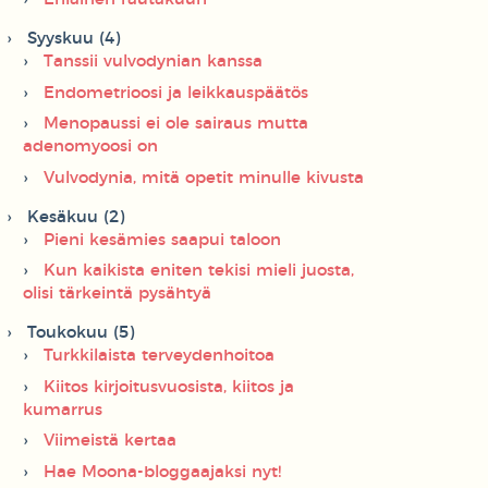
Syyskuu (4)
Tanssii vulvodynian kanssa
Endometrioosi ja leikkauspäätös
Menopaussi ei ole sairaus mutta
adenomyoosi on
Vulvodynia, mitä opetit minulle kivusta
Kesäkuu (2)
Pieni kesämies saapui taloon
Kun kaikista eniten tekisi mieli juosta,
olisi tärkeintä pysähtyä
Toukokuu (5)
Turkkilaista terveydenhoitoa
Kiitos kirjoitusvuosista, kiitos ja
kumarrus
Viimeistä kertaa
Hae Moona-bloggaajaksi nyt!