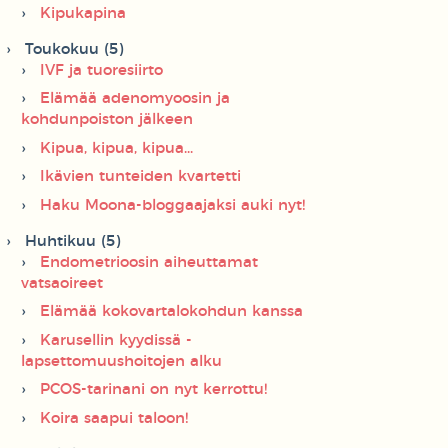
Kipukapina
Toukokuu (5)
IVF ja tuoresiirto
Elämää adenomyoosin ja
kohdunpoiston jälkeen
Kipua, kipua, kipua...
Ikävien tunteiden kvartetti
Haku Moona-bloggaajaksi auki nyt!
Huhtikuu (5)
Endometrioosin aiheuttamat
vatsaoireet
Elämää kokovartalokohdun kanssa
Karusellin kyydissä -
lapsettomuushoitojen alku
PCOS-tarinani on nyt kerrottu!
Koira saapui taloon!