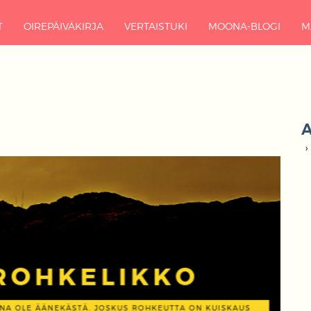
T
OIREPÄIVÄKIRJA
VERTAISTUKI
MOONA-BLOGI
M
A