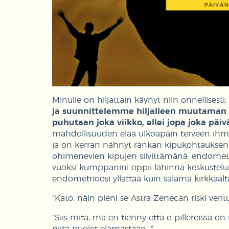
Minulle on hiljattain käynyt niin onnellisesti
ja suunnittelemme hiljalleen muutaman 
puhutaan joka viikko, ellei jopa joka päiv
mahdollisuuden elää ulkoapäin terveen ihmi
ja on kerran nähnyt rankan kipukohtauksen,
ohimenevien kipujen siivittämänä: endomet
vuoksi kumppanini oppii lähinnä keskustelu
endometrioosi yllättää kuin salama kirkkaalta
”Kato, näin pieni se Astra Zenecan riski verit
”Siis mitä, mä en tienny että e-pillereissä on
niitä puolet elämästään…”