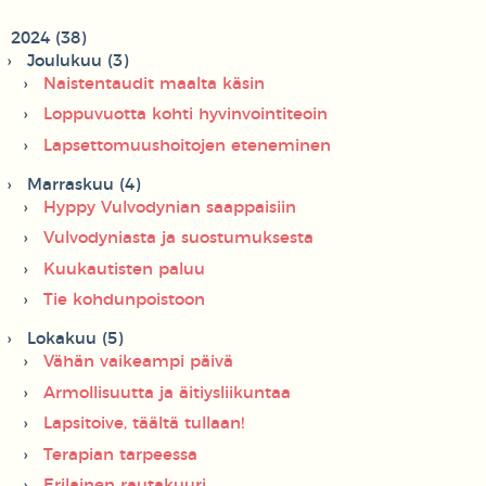
2024 (38)
Joulukuu (3)
Naistentaudit maalta käsin
Loppuvuotta kohti hyvinvointiteoin
Lapsettomuushoitojen eteneminen
Marraskuu (4)
Hyppy Vulvodynian saappaisiin
Vulvodyniasta ja suostumuksesta
Kuukautisten paluu
Tie kohdunpoistoon
Lokakuu (5)
Vähän vaikeampi päivä
Armollisuutta ja äitiysliikuntaa
Lapsitoive, täältä tullaan!
Terapian tarpeessa
Erilainen rautakuuri