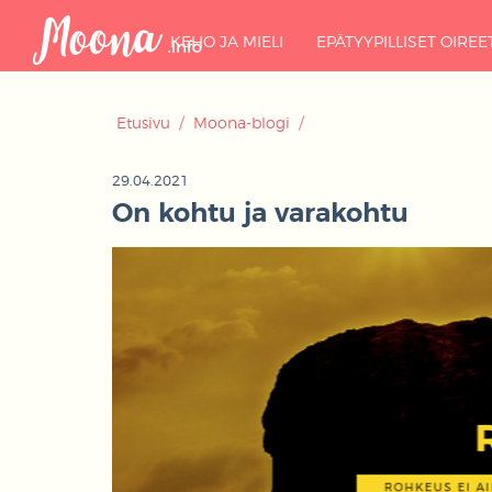
KEHO JA MIELI
EPÄTYYPILLISET OIREE
Etusivu
/
Moona-blogi
/
29.04.2021
On kohtu ja varakohtu