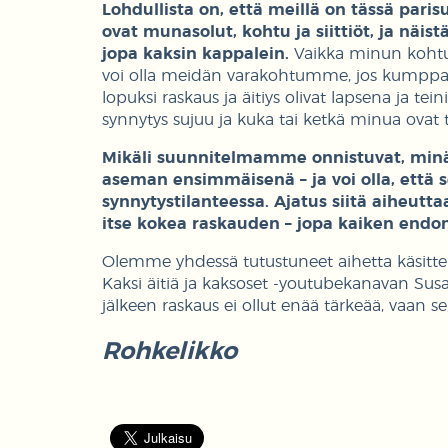
Lohdullista on, että meillä on tässä par
ovat munasolut, kohtu ja siittiöt, ja näis
jopa kaksin kappalein.
Vaikka minun kohtuni 
voi olla meidän varakohtumme, jos kumppa
lopuksi raskaus ja äitiys olivat lapsena ja tei
synnytys sujuu ja kuka tai ketkä minua ovat
Mikäli suunnitelmamme onnistuvat, minä
aseman ensimmäisenä – ja voi olla, että s
synnytystilanteessa. Ajatus siitä aiheuttaa 
itse kokea raskauden – jopa kaiken endo
Olemme yhdessä tutustuneet aihetta käsitte
Kaksi äitiä ja kaksoset -youtubekanavan Susa
jälkeen raskaus ei ollut enää tärkeää, vaan se
Rohkelikko