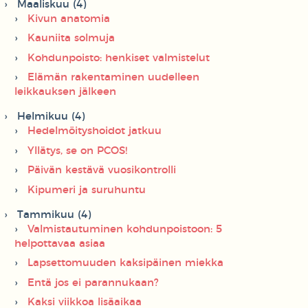
Maaliskuu (4)
Kivun anatomia
Kauniita solmuja
Kohdunpoisto: henkiset valmistelut
Elämän rakentaminen uudelleen
leikkauksen jälkeen
Helmikuu (4)
Hedelmöityshoidot jatkuu
Yllätys, se on PCOS!
Päivän kestävä vuosikontrolli
Kipumeri ja suruhuntu
Tammikuu (4)
Valmistautuminen kohdunpoistoon: 5
helpottavaa asiaa
Lapsettomuuden kaksipäinen miekka
Entä jos ei parannukaan?
Kaksi viikkoa lisäaikaa