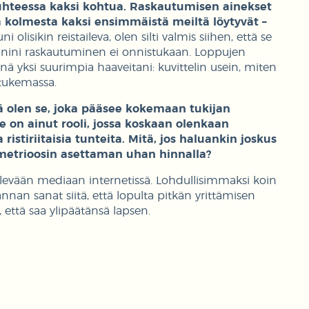
isuhteessa kaksi kohtua. Raskautumisen ainekset
tä kolmesta kaksi ensimmäistä meiltä löytyvät –
olisikin reistaileva, olen silti valmis siihen, että se
nini raskautuminen ei onnistukaan. Loppujen
ninä yksi suurimpia haaveitani: kuvittelin usein, miten
 tukemassa.
 olen se, joka pääsee kokemaan tukijan
e on ainut rooli, jossa koskaan olenkaan
ristiriitaisia tunteita. Mitä, jos haluankin joskus
metrioosin asettaman uhan hinnalla?
levään mediaan internetissä. Lohdullisimmaksi koin
nnan sanat siitä, että lopulta pitkän yrittämisen
, että saa ylipäätänsä lapsen.