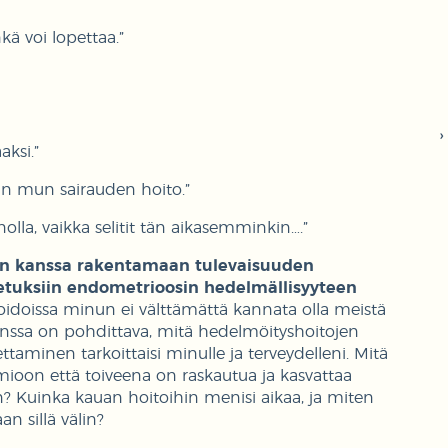
ä voi lopettaa.”
aksi.”
sin mun sairauden hoito.”
olla, vaikka selitit tän aikasemminkin….”
kun kanssa rakentamaan tulevaisuuden
ketuksiin endometrioosin hedelmällisyyteen
doissa minun ei välttämättä kannata olla meistä
anssa on pohdittava, mitä hedelmöityshoitojen
aminen tarkoittaisi minulle ja terveydelleni. Mitä
mioon että toiveena on raskautua ja kasvattaa
en? Kuinka kauan hoitoihin menisi aikaa, ja miten
n sillä välin?