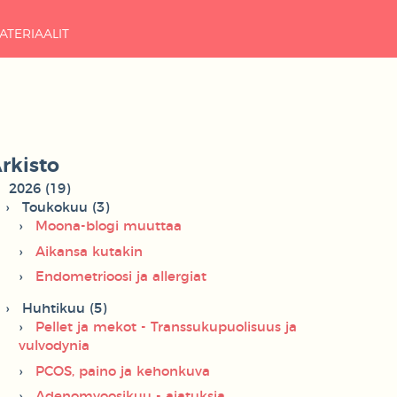
ATERIAALIT
rkisto
2026 (19)
Toukokuu (3)
Moona-blogi muuttaa
Aikansa kutakin
Endometrioosi ja allergiat
Huhtikuu (5)
Pellet ja mekot - Transsukupuolisuus ja
vulvodynia
PCOS, paino ja kehonkuva
Adenomyoosikuu - ajatuksia