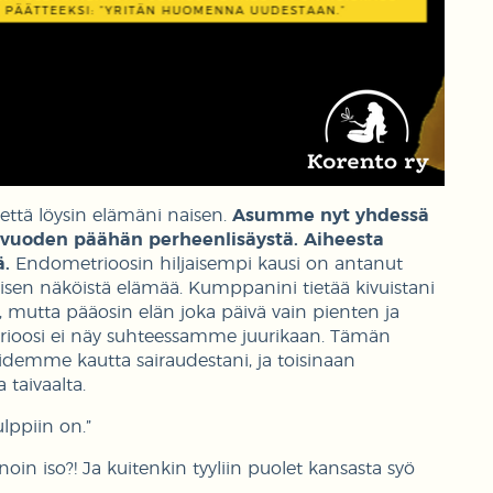
, että löysin elämäni naisen.
Asumme nyt yhdessä
vuoden päähän perheenlisäystä. Aiheesta
ä.
Endometrioosin hiljaisempi kausi on antanut
sen näköistä elämää. Kumppanini tietää kivuistani
 mutta pääosin elän joka päivä vain pienten ja
rioosi ei näy suhteessamme juurikaan. Tämän
idemme kautta sairaudestani, ja toisinaan
 taivaalta.
ulppiin on.”
 noin iso?! Ja kuitenkin tyyliin puolet kansasta syö