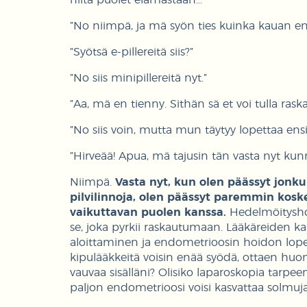
”No niimpä, ja mä syön ties kuinka kauan enk
”Syötsä e-pillereitä siis?”
”No siis minipillereitä nyt.”
”Aa, mä en tienny. Sithän sä et voi tulla raska
”No siis voin, mutta mun täytyy lopettaa en
”Hirveää! Apua, mä tajusin tän vasta nyt kunn
Niimpä.
Vasta nyt, kun olen päässyt jon
pilvilinnoja, olen päässyt paremmin kos
vaikuttavan puolen kanssa.
Hedelmöityshoi
se, joka pyrkii raskautumaan. Lääkäreiden k
aloittaminen ja endometrioosin hoidon lopett
kipulääkkeitä voisin enää syödä, ottaen huo
vauvaa sisälläni? Olisiko laparoskopia tarpe
paljon endometrioosi voisi kasvattaa solmujaa