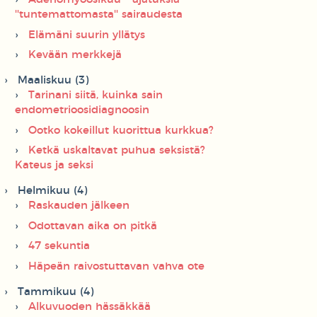
''tuntemattomasta'' sairaudesta
Elämäni suurin yllätys
Kevään merkkejä
Maaliskuu (3)
Tarinani siitä, kuinka sain
endometrioosidiagnoosin
Ootko kokeillut kuorittua kurkkua?
Ketkä uskaltavat puhua seksistä?
Kateus ja seksi
Helmikuu (4)
Raskauden jälkeen
Odottavan aika on pitkä
47 sekuntia
Häpeän raivostuttavan vahva ote
Tammikuu (4)
Alkuvuoden hässäkkää