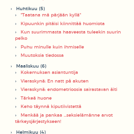
Huhtikuu (5)
"Taatana mä pärjään kyllä"
Kipuunkin pitäisi kiinnittää huomiota
Kun suurimmasta haaveesta tuleekin suurin
pelko
Puhu minulle kuin ihmiselle
Muutoksia tiedossa
Maaliskuu (6)
Kokemuksen asiantuntija
Vieraskynä: En natt på akuten
Vieraskynä: endometrioosia sairastavan äiti
Tärkeä huone
Keho täynnä kiputiivistettä
Menkää ja pankaa ...seksielämänne arvot
tärkeysjärjestykseen!
Helmikuu (4)