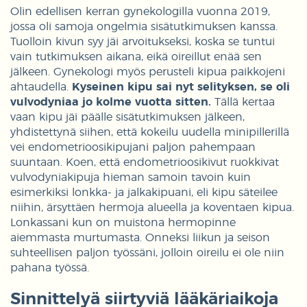
Olin edellisen kerran gynekologilla vuonna 2019,
jossa oli samoja ongelmia sisätutkimuksen kanssa.
Tuolloin kivun syy jäi arvoitukseksi, koska se tuntui
vain tutkimuksen aikana, eikä oireillut enää sen
jälkeen. Gynekologi myös perusteli kipua paikkojeni
ahtaudella.
Kyseinen kipu sai nyt selityksen, se oli
vulvodyniaa jo kolme vuotta sitten.
Tällä kertaa
vaan kipu jäi päälle sisätutkimuksen jälkeen,
yhdistettynä siihen, että kokeilu uudella minipillerillä
vei endometrioosikipujani paljon pahempaan
suuntaan. Koen, että endometrioosikivut ruokkivat
vulvodyniakipuja hieman samoin tavoin kuin
esimerkiksi lonkka- ja jalkakipuani, eli kipu säteilee
niihin, ärsyttäen hermoja alueella ja koventaen kipua.
Lonkassani kun on muistona hermopinne
aiemmasta murtumasta. Onneksi liikun ja seison
suhteellisen paljon työssäni, jolloin oireilu ei ole niin
pahana työssä.
Sinnittelyä siirtyviä lääkäriaikoja