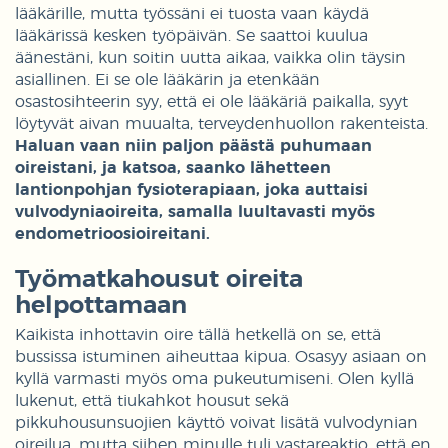
lääkärille, mutta työssäni ei tuosta vaan käydä
lääkärissä kesken työpäivän. Se saattoi kuulua
äänestäni, kun soitin uutta aikaa, vaikka olin täysin
asiallinen. Ei se ole lääkärin ja etenkään
osastosihteerin syy, että ei ole lääkäriä paikalla, syyt
löytyvät aivan muualta, terveydenhuollon rakenteista.
Haluan vaan niin paljon päästä puhumaan
oireistani, ja katsoa, saanko lähetteen
lantionpohjan fysioterapiaan, joka auttaisi
vulvodyniaoireita, samalla luultavasti myös
endometrioosioireitani.
Työmatkahousut oireita
helpottamaan
Kaikista inhottavin oire tällä hetkellä on se, että
bussissa istuminen aiheuttaa kipua. Osasyy asiaan on
kyllä varmasti myös oma pukeutumiseni. Olen kyllä
lukenut, että tiukahkot housut sekä
pikkuhousunsuojien käyttö voivat lisätä vulvodynian
oireilua, mutta siihen minulle tuli vastareaktio, että en