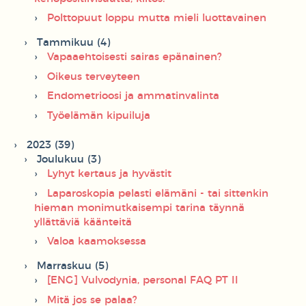
Polttopuut loppu mutta mieli luottavainen
Tammikuu (4)
Vapaaehtoisesti sairas epänainen?
Oikeus terveyteen
Endometrioosi ja ammatinvalinta
Työelämän kipuiluja
2023 (39)
Joulukuu (3)
Lyhyt kertaus ja hyvästit
Laparoskopia pelasti elämäni - tai sittenkin
hieman monimutkaisempi tarina täynnä
yllättäviä käänteitä
Valoa kaamoksessa
Marraskuu (5)
[ENG] Vulvodynia, personal FAQ PT II
Mitä jos se palaa?