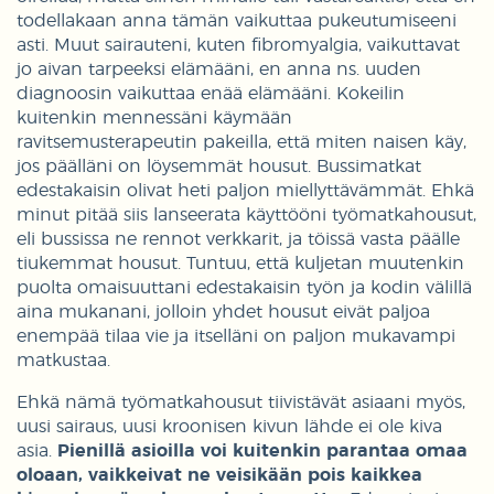
todellakaan anna tämän vaikuttaa pukeutumiseeni
asti. Muut sairauteni, kuten fibromyalgia, vaikuttavat
jo aivan tarpeeksi elämääni, en anna ns. uuden
diagnoosin vaikuttaa enää elämääni. Kokeilin
kuitenkin mennessäni käymään
ravitsemusterapeutin pakeilla, että miten naisen käy,
jos päälläni on löysemmät housut. Bussimatkat
edestakaisin olivat heti paljon miellyttävämmät. Ehkä
minut pitää siis lanseerata käyttööni työmatkahousut,
eli bussissa ne rennot verkkarit, ja töissä vasta päälle
tiukemmat housut. Tuntuu, että kuljetan muutenkin
puolta omaisuuttani edestakaisin työn ja kodin välillä
aina mukanani, jolloin yhdet housut eivät paljoa
enempää tilaa vie ja itselläni on paljon mukavampi
matkustaa.
Ehkä nämä työmatkahousut tiivistävät asiaani myös,
uusi sairaus, uusi kroonisen kivun lähde ei ole kiva
asia.
Pienillä asioilla voi kuitenkin parantaa omaa
oloaan, vaikkeivat ne veisikään pois kaikkea