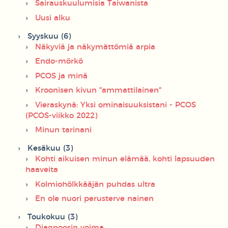
Sairauskuulumisia Taiwanista
Uusi alku
Syyskuu (6)
Näkyviä ja näkymättömiä arpia
Endo-mörkö
PCOS ja minä
Kroonisen kivun "ammattilainen"
Vieraskynä: Yksi ominaisuuksistani - PCOS
(PCOS-viikko 2022)
Minun tarinani
Kesäkuu (3)
Kohti aikuisen minun elämää, kohti lapsuuden
haaveita
Kolmiohölkkääjän puhdas ultra
En ole nuori perusterve nainen
Toukokuu (3)
Diagnoosin voima