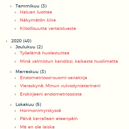
Tammikuu (3)
Haluan luottaa
Näkymätön kiire
Kiitollisuutta vertaistuesta
2020 (40)
Joulukuu (2)
Työelämä huolestuttaa
Minä valmistun kandiksi, kaikesta huolimatta
Marraskuu (3)
Endometrioosi–suomi-sanakirja
Vieraskynä: Minun vulvodyniatarinani
Erokirjeeni endometrioosista
Lokakuu (5)
Hormonimyrskyssä
Päivä kerrallaan eteenpäin
Mä en ole laiska