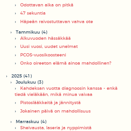
Odottavan aika on pitkä
47 sekuntia
Häpeän raivostuttavan vahva ote
Tammikuu (4)
Alkuvuoden hässäkkää
Uusi vuosi, uudet unelmat
PCOS-vuosikoosteeni
Onko oireeton elämä ainoa mahdollinen?
2025 (41)
Joulukuu (3)
Kahdeksan vuotta diagnoosin kanssa - enkä
tiedä vieläkään, mikä minua vaivaa
Pistoslääkkeitä ja jännitystä
Jokainen päivä on mahdollisuus
Marraskuu (4)
Sheivausta, laseria ja nyppimistä