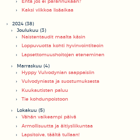
Entä jos ei parannukaan?
Kaksi viikkoa lisäaikaa
2024 (38)
Joulukuu (3)
Naistentaudit maalta käsin
Loppuvuotta kohti hyvinvointiteoin
Lapsettomuushoitojen eteneminen
Marraskuu (4)
Hyppy Vulvodynian saappaisiin
Vulvodyniasta ja suostumuksesta
Kuukautisten paluu
Tie kohdunpoistoon
Lokakuu (5)
Vähän vaikeampi päivä
Armollisuutta ja äitiysliikuntaa
Lapsitoive, täältä tullaan!