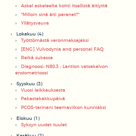
Askel askeleelta kohti itsellistä äitiyttä
"Milloin sinä äiti paranet?"
Yllätysvauva
Lokakuu (4)
Työttömästä veronmaksajaksi
[ENG] Vulvodynia and personal FAQ
Reikä sukassa
Diagnoosi: N80.3 ; Lantion vatsakalvon
endometrioosi
Syyskuu (3)
Vuosi leikkauksesta
Pakastekakkupäivä
PCOS-tarinani teemaviikon kunniaksi
Elokuu (1)
Syksyn uudet tuulet
Kesäkuu (2)