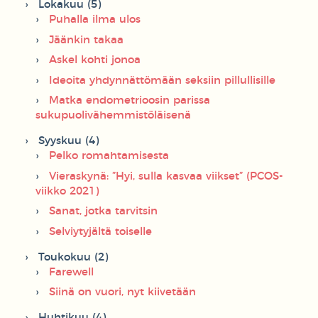
Lokakuu (5)
Puhalla ilma ulos
Jäänkin takaa
Askel kohti jonoa
Ideoita yhdynnättömään seksiin pillullisille
Matka endometrioosin parissa
sukupuolivähemmistöläisenä
Syyskuu (4)
Pelko romahtamisesta
Vieraskynä: ”Hyi, sulla kasvaa viikset” (PCOS-
viikko 2021)
Sanat, jotka tarvitsin
Selviytyjältä toiselle
Toukokuu (2)
Farewell
Siinä on vuori, nyt kiivetään
Huhtikuu (4)