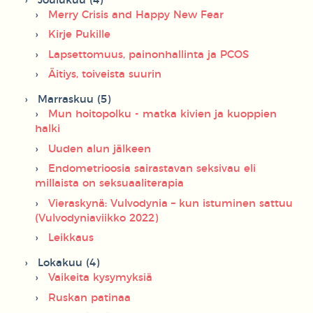
Joulukuu (4)
Merry Crisis and Happy New Fear
Kirje Pukille
Lapsettomuus, painonhallinta ja PCOS
Äitiys, toiveista suurin
Marraskuu (5)
Mun hoitopolku - matka kivien ja kuoppien
halki
Uuden alun jälkeen
Endometrioosia sairastavan seksivau eli
millaista on seksuaaliterapia
Vieraskynä: Vulvodynia – kun istuminen sattuu
(Vulvodyniaviikko 2022)
Leikkaus
Lokakuu (4)
Vaikeita kysymyksiä
Ruskan patinaa