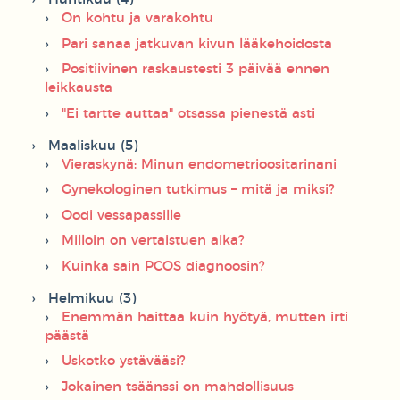
On kohtu ja varakohtu
Pari sanaa jatkuvan kivun lääkehoidosta
Positiivinen raskaustesti 3 päivää ennen
leikkausta
"Ei tartte auttaa" otsassa pienestä asti
Maaliskuu (5)
Vieraskynä: Minun endometrioositarinani
Gynekologinen tutkimus – mitä ja miksi?
Oodi vessapassille
Milloin on vertaistuen aika?
Kuinka sain PCOS diagnoosin?
Helmikuu (3)
Enemmän haittaa kuin hyötyä, mutten irti
päästä
Uskotko ystävääsi?
Jokainen tsäänssi on mahdollisuus