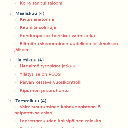
Koira saapui taloon!
Maaliskuu (4)
Kivun anatomia
Kauniita solmuja
Kohdunpoisto: henkiset valmistelut
Elämän rakentaminen uudelleen leikkauksen
jälkeen
Helmikuu (4)
Hedelmöityshoidot jatkuu
Yllätys, se on PCOS!
Päivän kestävä vuosikontrolli
Kipumeri ja suruhuntu
Tammikuu (4)
Valmistautuminen kohdunpoistoon: 5
helpottavaa asiaa
Lapsettomuuden kaksipäinen miekka