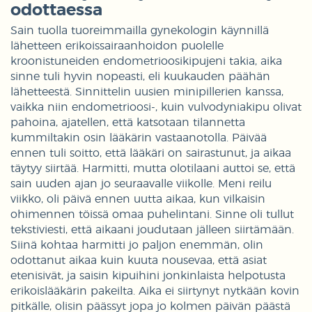
odottaessa
Sain tuolla tuoreimmailla gynekologin käynnillä
lähetteen erikoissairaanhoidon puolelle
kroonistuneiden endometrioosikipujeni takia, aika
sinne tuli hyvin nopeasti, eli kuukauden päähän
lähetteestä. Sinnittelin uusien minipillerien kanssa,
vaikka niin endometrioosi-, kuin vulvodyniakipu olivat
pahoina, ajatellen, että katsotaan tilannetta
kummiltakin osin lääkärin vastaanotolla. Päivää
ennen tuli soitto, että lääkäri on sairastunut, ja aikaa
täytyy siirtää. Harmitti, mutta olotilaani auttoi se, että
sain uuden ajan jo seuraavalle viikolle. Meni reilu
viikko, oli päivä ennen uutta aikaa, kun vilkaisin
ohimennen töissä omaa puhelintani. Sinne oli tullut
tekstiviesti, että aikaani joudutaan jälleen siirtämään.
Siinä kohtaa harmitti jo paljon enemmän, olin
odottanut aikaa kuin kuuta nousevaa, että asiat
etenisivät, ja saisin kipuihini jonkinlaista helpotusta
erikoislääkärin pakeilta. Aika ei siirtynyt nytkään kovin
pitkälle, olisin päässyt jopa jo kolmen päivän päästä