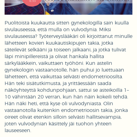
Puolitoista kuukautta sitten gynekologilla sain kuulla
sivulauseessa, että mulla on vulvodynia. Miksi
sivulauseessa? Työterveyslääkäri oli kirjoittanut minulle
lähetteen kovien kuukautiskipujen takia, jotka
säteilevät selkääni ja toiseen jalkaani, ja jotka tulivat
läpi minipillereistä ja olivat hankala hallita
särkylääkkein, vaikuttaen työhöni. Kun astelin
gynekologin vastaanotolle, hän puhui jo luettuaan
lähetteen, että vaikuttaa selvästi endometrioosilta.
Hän teki sisätutkimusta, ja yrittäessään saada
näköyhteyttä kohdunpohjaan, sattui se asteikoilla 1–
10 vähintään 20 verran, kun hän näin kokeili tehdä.
Hän näki heti, että kyse oli vulvodyniasta. Olin
vastaanotolla kuitenkin endometrioosin takia, jonka
oireet olivat etenkin silloin selvästi hallitsevampia,
joten vulvodynian käsittely jäi tuohon yhteen
lauseeseen.