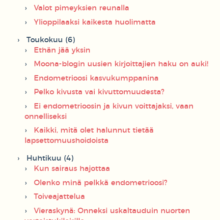
Valot pimeyksien reunalla
Ylioppilaaksi kaikesta huolimatta
Toukokuu (6)
Ethän jää yksin
Moona-blogin uusien kirjoittajien haku on auki!
Endometrioosi kasvukumppanina
Pelko kivusta vai kivuttomuudesta?
Ei endometrioosin ja kivun voittajaksi, vaan
onnelliseksi
Kaikki, mitä olet halunnut tietää
lapsettomuushoidoista
Huhtikuu (4)
Kun sairaus hajottaa
Olenko minä pelkkä endometrioosi?
Toiveajattelua
Vieraskynä: Onneksi uskaltauduin nuorten