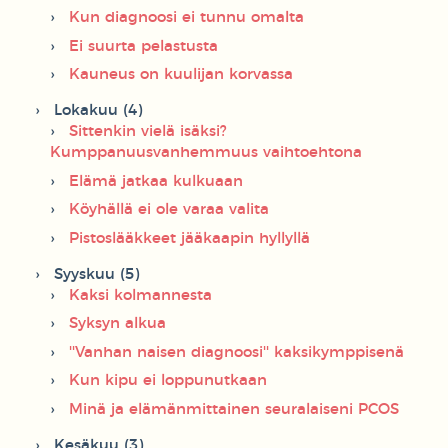
Kun diagnoosi ei tunnu omalta
Ei suurta pelastusta
Kauneus on kuulijan korvassa
Lokakuu (4)
Sittenkin vielä isäksi?
Kumppanuusvanhemmuus vaihtoehtona
Elämä jatkaa kulkuaan
Köyhällä ei ole varaa valita
Pistoslääkkeet jääkaapin hyllyllä
Syyskuu (5)
Kaksi kolmannesta
Syksyn alkua
''Vanhan naisen diagnoosi'' kaksikymppisenä
Kun kipu ei loppunutkaan
Minä ja elämänmittainen seuralaiseni PCOS
Kesäkuu (3)