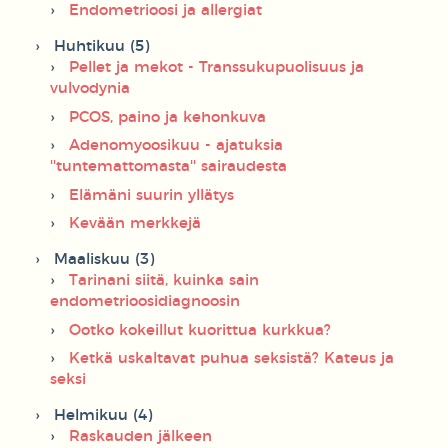
Endometrioosi ja allergiat
Huhtikuu (5)
Pellet ja mekot - Transsukupuolisuus ja
vulvodynia
PCOS, paino ja kehonkuva
Adenomyoosikuu - ajatuksia
''tuntemattomasta'' sairaudesta
Elämäni suurin yllätys
Kevään merkkejä
Maaliskuu (3)
Tarinani siitä, kuinka sain
endometrioosidiagnoosin
Ootko kokeillut kuorittua kurkkua?
Ketkä uskaltavat puhua seksistä? Kateus ja
seksi
Helmikuu (4)
Raskauden jälkeen