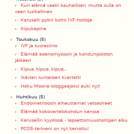
Kun elämä vaatii kauhallisen, mutta sulla on
vaan lusikallinen
Karuselli pyörii kohti IVF-hoitoja
Kipukapina
Toukokuu (5)
IVF ja tuoresiirto
Elämää adenomyoosin ja kohdunpoiston
jälkeen
Kipua, kipua, kipua...
Ikävien tunteiden kvartetti
Haku Moona-bloggaajaksi auki nyt!
Huhtikuu (5)
Endometrioosin aiheuttamat vatsaoireet
Elämää kokovartalokohdun kanssa
Karusellin kyydissä - lapsettomuushoitojen alku
PCOS-tarinani on nyt kerrottu!