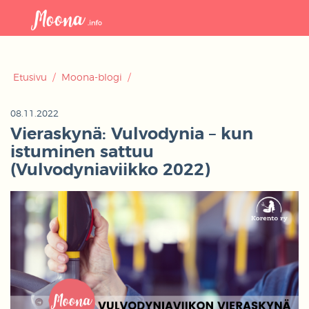
Avaa
navigaat
Etusivu
/
Moona-blogi
/
08.11.2022
Vieraskynä: Vulvodynia – kun
istuminen sattuu
(Vulvodyniaviikko 2022)