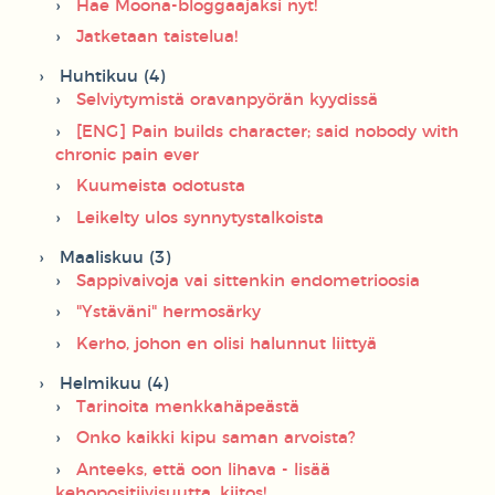
Hae Moona-bloggaajaksi nyt!
Jatketaan taistelua!
Huhtikuu (4)
Selviytymistä oravanpyörän kyydissä
[ENG] Pain builds character; said nobody with
chronic pain ever
Kuumeista odotusta
Leikelty ulos synnytystalkoista
Maaliskuu (3)
Sappivaivoja vai sittenkin endometrioosia
"Ystäväni" hermosärky
Kerho, johon en olisi halunnut liittyä
Helmikuu (4)
Tarinoita menkkahäpeästä
Onko kaikki kipu saman arvoista?
Anteeks, että oon lihava - lisää
kehopositiivisuutta, kiitos!