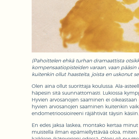
(Pahoittelen ehkä turhan dramaattista otsikk
kompensaatiopisteiden varaan, vaan pääsin ka
kuitenkin ollut haasteita, joista en uskonut se
Olen aina ollut suorittaja koulussa. Ala-asteel
häpesin sitä suunnattomasti. Lukiossa kymppi 
Hyvien arvosanojen saaminen ei oikeastaan o
hyvien arvosanojen saaminen kuitenkin vaike
endometrioosioireeni räjähtivät täysin käsiin
En edes jaksa laskea, montako kertaa minut o
muistella ilman epämiellyttävää oloa, miten n
kaikkien ikätoverieni edessä. Oloni oli puutteel