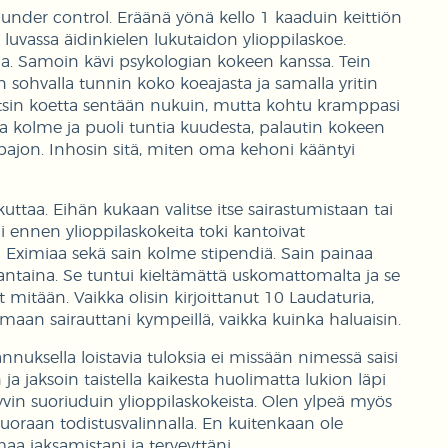
 under control. Eräänä yönä kello 1 kaaduin keittiön
 luvassa äidinkielen lukutaidon ylioppilaskoe.
a. Samoin kävi psykologian kokeen kanssa. Tein
 sohvalla tunnin koko koeajasta ja samalla yritin
otsin koetta sentään nukuin, mutta kohtu kramppasi
assa kolme ja puoli tuntia kuudesta, palautin kokeen
si pajon. Inhosin sitä, miten oma kehoni kääntyi
uttaa. Eihän kukaan valitse itse sairastumistaan tai
 ennen ylioppilaskokeita toki kantoivat
i Eximiaa sekä sain kolme stipendiä. Sain painaa
ntaina. Se tuntui kieltämättä uskomattomalta ja se
 mitään. Vaikka olisin kirjoittanut 10 Laudaturia,
aan sairauttani kympeillä, vaikka kuinka haluaisin.
nuksella loistavia tuloksia ei missään nimessä saisi
n ja jaksoin taistella kaikesta huolimatta lukion läpi
yvin suoriuduin ylioppilaskokeista. Olen ylpeä myös
suoraan todistusvalinnalla. En kuitenkaan ole
maa jaksamistani ja terveyttäni.