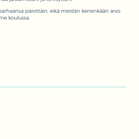
ää parhaansa päivittäin, eikä meidän kenenkään arvo
amme koulussa.