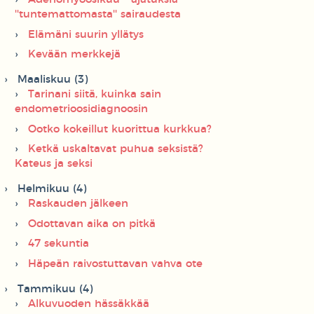
''tuntemattomasta'' sairaudesta
Elämäni suurin yllätys
Kevään merkkejä
Maaliskuu (3)
Tarinani siitä, kuinka sain
endometrioosidiagnoosin
Ootko kokeillut kuorittua kurkkua?
Ketkä uskaltavat puhua seksistä?
Kateus ja seksi
Helmikuu (4)
Raskauden jälkeen
Odottavan aika on pitkä
47 sekuntia
Häpeän raivostuttavan vahva ote
Tammikuu (4)
Alkuvuoden hässäkkää