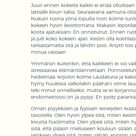
Juuri ennen kokeita kaikki ei enää ollutkaan
lattialle kivun takia. Seuraavana aamuna olisi
Nukuin tuona yönä lopulta noin kolme tunti
kokeen hyvin levottomana. Makasin lepotilan
koota ajatuksiani. En onnistunut. Ennen ru
ja juili koko kokeen ajan. Kestin olla koetil
tarkastamatta sitä ja lähdin pois. Ärsytti to
minua vastaan.
Ymmärsin kuitenkin, että kaikkeen ei voi vaik
stressaavaa elämäntilannettaan. Ponnisteluni
hedelmää: kirjoitin kolme Laudaturia ja kaks
hymy huulessa valkolakin päähäni viime laua
teki minut onnelliseksi, mutta se ei korjannut
endometrioosi on ja pysyy. En pysty parantam
Oman psyykkisen ja fyysisen terveyden kustan
tavoitella. Olen hyvin ylpeä siitä, miten kesti
kivusta huolimatta. Olen ylpeä siitä, miten h
siitä, että pääsin mieluiseen kouluun sisään 
lainkaan ylpeä siitä, miten vähän arvostin o