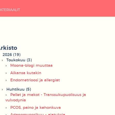
ATERIAALIT
rkisto
2026 (19)
Toukokuu (3)
Moona-blogi muuttaa
Aikansa kutakin
Endometrioosi ja allergiat
Huhtikuu (5)
Pellet ja mekot - Transsukupuolisuus ja
vulvodynia
PCOS, paino ja kehonkuva
Adenomyoosikuu - ajatuksia