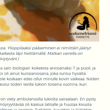
oa. Ylioppilaaksi pääseminen ei nimittäin jäänyt
ikesta läpi heittämällä. Matkan varrella on
lviytyväni.)
la sain biologian kokeesta arvosanaksi 7 ja puoli, ja
oli ainut kurssiarvosana, joka tuntui hyvältä.
le koskaan edes ollut minulle kovin vaikeaa. Niiden
utui toden teolla lukion toisena vuonna, kun
.
n viety ambulanssilla lukiolta sairaalaan. En pysty
öyryyttävää oli kaatua lattialle ja huutaa kivusta
linen ja arvoton. Tutkittiin, kuvattiin ja lääkittiin,