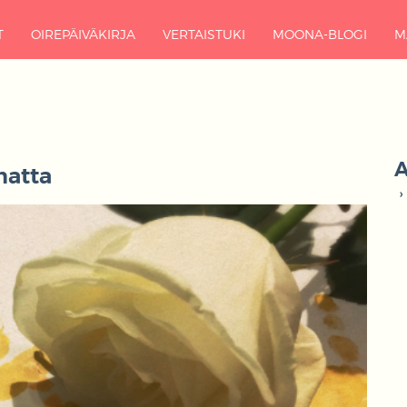
T
OIREPÄIVÄKIRJA
VERTAISTUKI
MOONA-BLOGI
M
A
matta