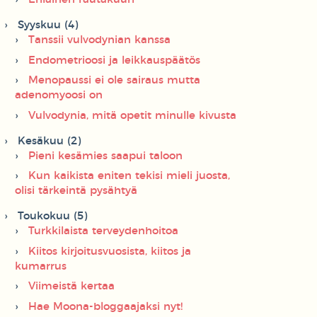
Syyskuu (4)
Tanssii vulvodynian kanssa
Endometrioosi ja leikkauspäätös
Menopaussi ei ole sairaus mutta
adenomyoosi on
Vulvodynia, mitä opetit minulle kivusta
Kesäkuu (2)
Pieni kesämies saapui taloon
Kun kaikista eniten tekisi mieli juosta,
olisi tärkeintä pysähtyä
Toukokuu (5)
Turkkilaista terveydenhoitoa
Kiitos kirjoitusvuosista, kiitos ja
kumarrus
Viimeistä kertaa
Hae Moona-bloggaajaksi nyt!