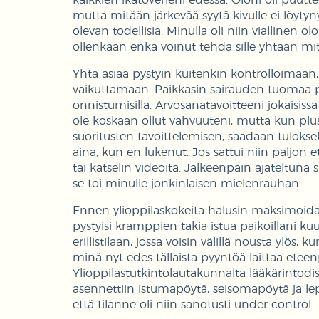
mutta mitään järkevää syytä kivulle ei löytyny
olevan todellisia. Minulla oli niin viallinen 
ollenkaan enkä voinut tehdä sille yhtään mi
Yhtä asiaa pystyin kuitenkin kontrolloimaan, 
vaikuttamaan. Paikkasin sairauden tuomaa puu
onnistumisilla. Arvosanatavoitteeni jokaisissa
ole koskaan ollut vahvuuteni, mutta kun pluss
suoritusten tavoittelemisen, saadaan tulokseks
aina, kun en lukenut. Jos sattui niin paljon 
tai katselin videoita. Jälkeenpäin ajateltuna 
se toi minulle jonkinlaisen mielenrauhan.
Ennen ylioppilaskokeita halusin maksimoida o
pystyisi kramppien takia istua paikoillani kuu
erillistilaan, jossa voisin välillä nousta ylös, k
minä nyt edes tällaista pyyntöä laittaa eteenp
Ylioppilastutkintolautakunnalta lääkärintodis
asennettiin istumapöytä, seisomapöytä ja lep
että tilanne oli niin sanotusti under control.