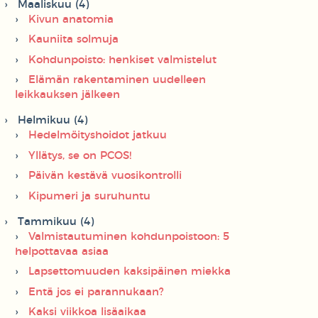
Maaliskuu (4)
Kivun anatomia
Kauniita solmuja
Kohdunpoisto: henkiset valmistelut
Elämän rakentaminen uudelleen
leikkauksen jälkeen
Helmikuu (4)
Hedelmöityshoidot jatkuu
Yllätys, se on PCOS!
Päivän kestävä vuosikontrolli
Kipumeri ja suruhuntu
Tammikuu (4)
Valmistautuminen kohdunpoistoon: 5
helpottavaa asiaa
Lapsettomuuden kaksipäinen miekka
Entä jos ei parannukaan?
Kaksi viikkoa lisäaikaa