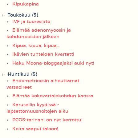
Kipukapina
Toukokuu (5)
IVF ja tuoresiirto
Elämää adenomyoosin ja
kohdunpoiston jälkeen
Kipua, kipua, kipua...
Ikävien tunteiden kvartetti
Haku Moona-bloggaajaksi auki nyt!
Huhtikuu (5)
Endometrioosin aiheuttamat
vatsaoireet
Elämää kokovartalokohdun kanssa
Karusellin kyydissä -
lapsettomuushoitojen alku
PCOS-tarinani on nyt kerrottu!
Koira saapui taloon!