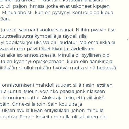
t. Oli paljon ihmisiä, jotka eivät uskoneet kipujen
olo. Minua ahdisti, kun en pystynyt kontrolloida kipua
tään.
ja se oli saamani kouluarvosanat. Niihin pystyin itse
tteellisuutta kympeillä ja täydellisillä
 ylioppilaskirjoituksissa oli Laudatur. Matematiikka ei
aa yhteen päivittäiset kivut ja täydellisten
i aika iso annos stressiä. Minulla oli syyllinen olo
että en kyennyt opiskelemaan, kuuntelin äänikirjoja
siitäkään ei ollut mitään hyötyä, mutta siinä hetkessä
nnistumiseni mahdollisuudet, sillä tiesin, että en
tta tuntia. Mietin, voisinko päästä jonkinlaiseen
un istuminen sattui. Aluksi ajattelin, että viitsinkö
äin. Onneksi laitoin. Sain koululta ja
tuksen avulla luvan erityistilaan, johon minulle
osohva. Ennen kokeita minulla oli sellainen olo,