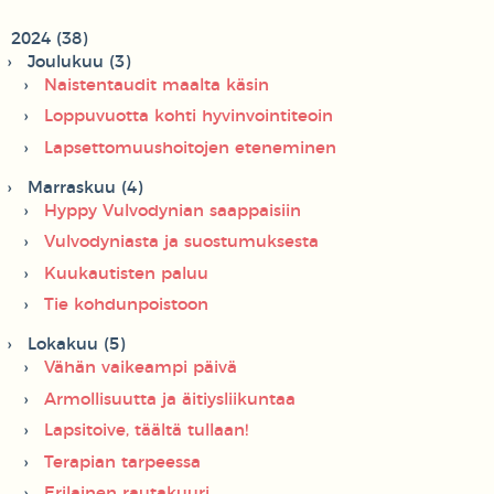
2024 (38)
Joulukuu (3)
Naistentaudit maalta käsin
Loppuvuotta kohti hyvinvointiteoin
Lapsettomuushoitojen eteneminen
Marraskuu (4)
Hyppy Vulvodynian saappaisiin
Vulvodyniasta ja suostumuksesta
Kuukautisten paluu
Tie kohdunpoistoon
Lokakuu (5)
Vähän vaikeampi päivä
Armollisuutta ja äitiysliikuntaa
Lapsitoive, täältä tullaan!
Terapian tarpeessa
Erilainen rautakuuri