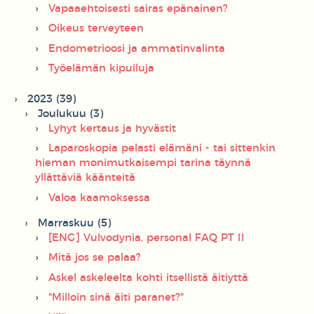
Vapaaehtoisesti sairas epänainen?
Oikeus terveyteen
Endometrioosi ja ammatinvalinta
Työelämän kipuiluja
2023 (39)
Joulukuu (3)
Lyhyt kertaus ja hyvästit
Laparoskopia pelasti elämäni - tai sittenkin
hieman monimutkaisempi tarina täynnä
yllättäviä käänteitä
Valoa kaamoksessa
Marraskuu (5)
[ENG] Vulvodynia, personal FAQ PT II
Mitä jos se palaa?
Askel askeleelta kohti itsellistä äitiyttä
"Milloin sinä äiti paranet?"