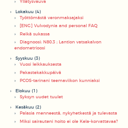
Yllätysvauva
Lokakuu (4)
Työttömästä veronmaksajaksi
[ENG] Vulvodynia and personal FAQ
Reikä sukassa
Diagnoosi: N80.3 ; Lantion vatsakalvon
endometrioosi
Syyskuu (3)
Vuosi leikkauksesta
Pakastekakkupäivä
PCOS-tarinani teemaviikon kunniaksi
Elokuu (1)
Syksyn uudet tuulet
Kesäkuu (2)
Palasia menneestä, nykyhetkestä ja tulevasta
Miksi sairauteni hoito ei ole Kela-korvattavaa?