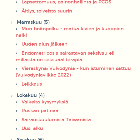
Lapsettomuus, painonhallinta ja PCOS
Äitiys, toiveista suurin
Marraskuu (5)
Mun hoitopolku - matka kivien ja kuoppien
halki
Uuden alun jälkeen
Endometrioosia sairastavan seksivau eli
millaista on seksuaaliterapia
Vieraskynä: Vulvodynia – kun istuminen sattuu
(Vulvodyniaviikko 2022)
Leikkaus
Lokakuu (4)
Vaikeita kysymyksiä
Ruskan patinaa
Sairauskuulumisia Taiwanista
Uusi alku
Syyskuu (6)