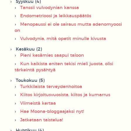
Syyskuu (4)
Tanssii vulvodynian kanssa
Endometrioosi ja leikkauspäätös
Menopaussi ei ole sairaus mutta adenomyoosi
on
Vulvodynia, mitä opetit minulle kivusta
Kesäkuu (2)
Pieni kesämies saapui taloon
Kun kaikista eniten tekisi mieli juosta, olisi
tärkeintä pysähtyä
Toukokuu (5)
Turkkilaista terveydenhoitoa
Kiitos kirjoitusvuosista, kiitos ja kumarrus
Viimeistä kertaa
Hae Moona-bloggaajaksi nyt!
Jatketaan taistelua!
Huhtikuu (4)