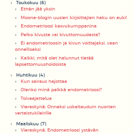
Toukokuu (6)
Ethän jää yksin
Moona-blogin uusien kirjoittajien haku on auki!
Endometrioosi kasvukumppanina
Pelko kivusta vai kivuttomuudesta?
Ei endometrioosin ja kivun voittajaksi, vaan
onnelliseksi
Kaikki, mitä olet halunnut tietää
lapsettomuushoidoista
Huhtikuu (4)
Kun sairaus hajottaa
Olenko minä pelkkä endometrioosi?
Toiveajattelua
Vieraskynä: Onneksi uskaltauduin nuorten
vertaistukileirille
Maaliskuu (7)
Vieraskynä: Endometrioosi ystävän