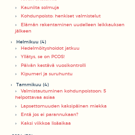
Kauniita solmuja
Kohdunpoisto: henkiset valmistelut
Elämän rakentaminen uudelleen leikkauksen
jälkeen
Helmikuu (4)
Hedelmöityshoidot jatkuu
Yllätys, se on PCOS!
Päivän kestävä vuosikontrolli
Kipumeri ja suruhuntu
Tammikuu (4)
Valmistautuminen kohdunpoistoon: 5
helpottavaa asiaa
Lapsettomuuden kaksipäinen miekka
Entä jos ei parannukaan?
Kaksi viikkoa lisäaikaa