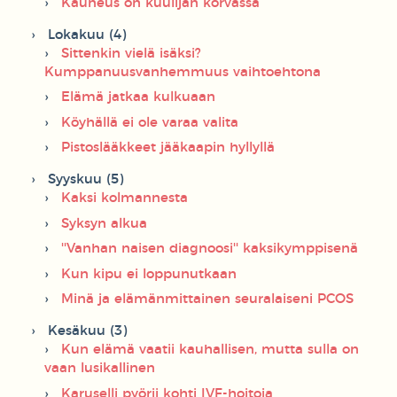
Kauneus on kuulijan korvassa
Lokakuu (4)
Sittenkin vielä isäksi?
Kumppanuusvanhemmuus vaihtoehtona
Elämä jatkaa kulkuaan
Köyhällä ei ole varaa valita
Pistoslääkkeet jääkaapin hyllyllä
Syyskuu (5)
Kaksi kolmannesta
Syksyn alkua
''Vanhan naisen diagnoosi'' kaksikymppisenä
Kun kipu ei loppunutkaan
Minä ja elämänmittainen seuralaiseni PCOS
Kesäkuu (3)
Kun elämä vaatii kauhallisen, mutta sulla on
vaan lusikallinen
Karuselli pyörii kohti IVF-hoitoja