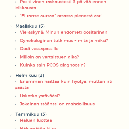
Positiivinen raskaustesti 3 päivää ennen
leikkausta
"Ei tartte auttaa" otsassa pienestä asti
Maaliskuu (5)
Vieraskynä: Minun endometrioositarinani
Gynekologinen tutkimus – mitä ja miksi?
Oodi vessapassille
Milloin on vertaistuen aika?
Kuinka sain PCOS diagnoosin?
Helmikuu (3)
Enemmän haittaa kuin hyötyä, mutten irti
päästä
Uskotko ystävääsi?
Jokainen tsäänssi on mahdollisuus
Tammikuu (3)
Haluan luottaa
Näkymätön kiire