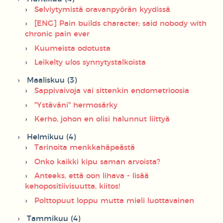
Selviytymistä oravanpyörän kyydissä
[ENG] Pain builds character; said nobody with
chronic pain ever
Kuumeista odotusta
Leikelty ulos synnytystalkoista
Maaliskuu (3)
Sappivaivoja vai sittenkin endometrioosia
"Ystäväni" hermosärky
Kerho, johon en olisi halunnut liittyä
Helmikuu (4)
Tarinoita menkkahäpeästä
Onko kaikki kipu saman arvoista?
Anteeks, että oon lihava - lisää
kehopositiivisuutta, kiitos!
Polttopuut loppu mutta mieli luottavainen
Tammikuu (4)