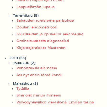
Mikä on vapaa-ajan hinta?
Loppuelämän lupaus
Tammikuu (5)
Sairauden runtelema parisuhde
Doulani endometrioosi
Sivuoireiden ja opiskelun sekamelska
Ominaisuudesta diagnoosiksi
Kirjoittaja-alokas Mustonen
2019 (55)
Joulukuu (2)
Ponnistuksia elämässä
Jos nyt ensin tämä kandi
Marraskuu (5)
Tytöille
Sinä olet minun ihmeeni
Vulvodyniaviikon vieraskynä: Emilian tarina