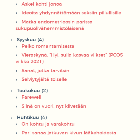
Askel kohti jonoa
Ideoita yhdynnättömään seksiin pillullisille
Matka endometrioosin parissa
sukupuolivähemmistöläisenä
Syyskuu (4)
Pelko romahtamisesta
Vieraskynä: ”Hyi, sulla kasvaa viikset” (PCOS-
viikko 2021)
Sanat, jotka tarvitsin
Selviytyjältä toiselle
Toukokuu (2)
Farewell
Siinä on vuori, nyt kiivetään
Huhtikuu (4)
On kohtu ja varakohtu
Pari sanaa jatkuvan kivun lääkehoidosta