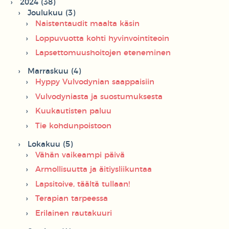
2024 (38)
Joulukuu (3)
Naistentaudit maalta käsin
Loppuvuotta kohti hyvinvointiteoin
Lapsettomuushoitojen eteneminen
Marraskuu (4)
Hyppy Vulvodynian saappaisiin
Vulvodyniasta ja suostumuksesta
Kuukautisten paluu
Tie kohdunpoistoon
Lokakuu (5)
Vähän vaikeampi päivä
Armollisuutta ja äitiysliikuntaa
Lapsitoive, täältä tullaan!
Terapian tarpeessa
Erilainen rautakuuri