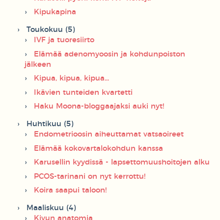
Kipukapina
Toukokuu (5)
IVF ja tuoresiirto
Elämää adenomyoosin ja kohdunpoiston
jälkeen
Kipua, kipua, kipua...
Ikävien tunteiden kvartetti
Haku Moona-bloggaajaksi auki nyt!
Huhtikuu (5)
Endometrioosin aiheuttamat vatsaoireet
Elämää kokovartalokohdun kanssa
Karusellin kyydissä - lapsettomuushoitojen alku
PCOS-tarinani on nyt kerrottu!
Koira saapui taloon!
Maaliskuu (4)
Kivun anatomia