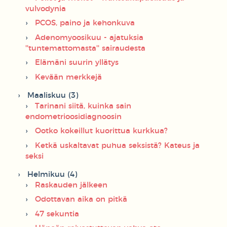
vulvodynia
PCOS, paino ja kehonkuva
Adenomyoosikuu - ajatuksia
''tuntemattomasta'' sairaudesta
Elämäni suurin yllätys
Kevään merkkejä
Maaliskuu (3)
Tarinani siitä, kuinka sain
endometrioosidiagnoosin
Ootko kokeillut kuorittua kurkkua?
Ketkä uskaltavat puhua seksistä? Kateus ja
seksi
Helmikuu (4)
Raskauden jälkeen
Odottavan aika on pitkä
47 sekuntia