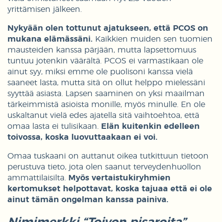
yrittämisen jälkeen.
Nykyään olen tottunut ajatukseen, että PCOS on
mukana elämässäni.
Kaikkien muiden sen tuomien
mausteiden kanssa pärjään, mutta lapsettomuus
tuntuu jotenkin väärältä. PCOS ei varmastikaan ole
ainut syy, miksi emme ole puolisoni kanssa vielä
saaneet lasta, mutta sitä on ollut helppo mielessäni
syyttää asiasta. Lapsen saaminen on yksi maailman
tärkeimmistä asioista monille, myös minulle. En ole
uskaltanut vielä edes ajatella sitä vaihtoehtoa, että
omaa lasta ei tulisikaan.
Elän kuitenkin edelleen
toivossa, koska luovuttaakaan ei voi.
Omaa tuskaani on auttanut oikea tutkittuun tietoon
perustuva tieto, jota olen saanut terveydenhuollon
ammattilaisilta.
Myös vertaistukiryhmien
kertomukset helpottavat, koska tajuaa että ei ole
ainut tämän ongelman kanssa painiva.