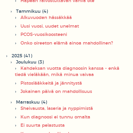
Häpeän raivostuttavan vahva ote
Tammikuu (4)
Alkuvuoden hässäkkää
Uusi vuosi, uudet unelmat
PCOS-vuosikoosteeni
Onko oireeton elämä ainoa mahdollinen?
2025 (41)
Joulukuu (3)
Kahdeksan vuotta diagnoosin kanssa - enkä
tiedä vieläkään, mikä minua vaivaa
Pistoslääkkeitä ja jännitystä
Jokainen päivä on mahdollisuus
Marraskuu (4)
Sheivausta, laseria ja nyppimistä
Kun diagnoosi ei tunnu omalta
Ei suurta pelastusta