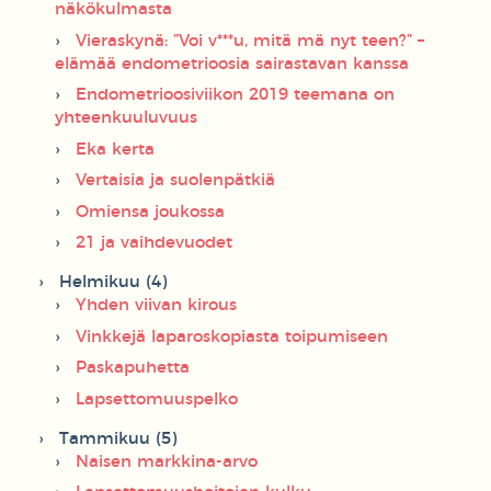
näkökulmasta
Vieraskynä: ”Voi v***u, mitä mä nyt teen?” –
elämää endometrioosia sairastavan kanssa
Endometrioosiviikon 2019 teemana on
yhteenkuuluvuus
Eka kerta
Vertaisia ja suolenpätkiä
Omiensa joukossa
21 ja vaihdevuodet
Helmikuu (4)
Yhden viivan kirous
Vinkkejä laparoskopiasta toipumiseen
Paskapuhetta
Lapsettomuuspelko
Tammikuu (5)
Naisen markkina-arvo