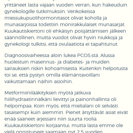
yrittäneet lasta vajaan vuoden verran, kun hakeuduin
gynekologille tutkimuksiin. Verikokeissa
miessukupuolihormonitasot olivat koholla ja
munasarjoissa todettiin monirakkulaiset munasarjat.
Kuukautiskiertoni oli ehkäisyn poisjättämisen jälkeen
säännöllinen, mutta vuodot olivat hyvin niukkoja ja
gynekologi tulkitsi, että ovulaatiota ei tapahtunut.
Diagnoosivaiheessa aloin lukea PCOS:stä. Alussa
huolestuin masennus- ja diabetes- ja muiden
sairauksien riskin kohoamisesta. Kuitenkin helpotusta
toi se, että pystyn omilla elämäntavoillani
vaikuttamaan näihin asioihin.
Metformiinilääkityksen myötä jatkuva
hiilihydraatinnälkäni lievittyi ja painonhallinta oli
helpompaa. Koin myös, että mielialani oli selvästi
tasaisempi kuin aiemmin. Pienet ärsyttävät asiat eivät
enää saaneet arjessani niin suurta roolia.
Kuukautiskiertoni korjaantui, mutta lasta emme ole
vielä onnistuneet saamaan nyt 2,5 vuoden