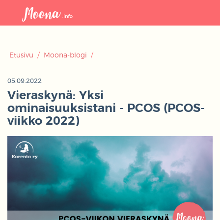
Avaa
navigaat
Etusivu
/
Moona-blogi
/
05.09.2022
Vieraskynä: Yksi
ominaisuuksistani - PCOS (PCOS-
viikko 2022)