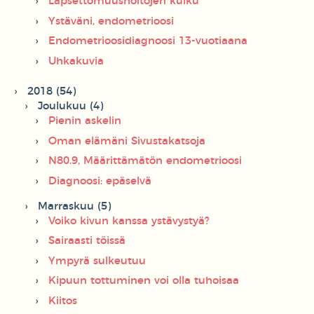
Lapsettomuushoitojen kulku
Ystäväni, endometrioosi
Endometrioosidiagnoosi 13-vuotiaana
Uhkakuvia
2018 (54)
Joulukuu (4)
Pienin askelin
Oman elämäni Sivustakatsoja
N80.9, Määrittämätön endometrioosi
Diagnoosi: epäselvä
Marraskuu (5)
Voiko kivun kanssa ystävystyä?
Sairaasti töissä
Ympyrä sulkeutuu
Kipuun tottuminen voi olla tuhoisaa
Kiitos