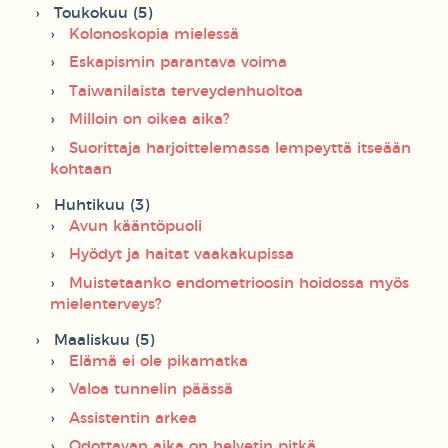
Toukokuu (5)
Kolonoskopia mielessä
Eskapismin parantava voima
Taiwanilaista terveydenhuoltoa
Milloin on oikea aika?
Suorittaja harjoittelemassa lempeyttä itseään
kohtaan
Huhtikuu (3)
Avun kääntöpuoli
Hyödyt ja haitat vaakakupissa
Muistetaanko endometrioosin hoidossa myös
mielenterveys?
Maaliskuu (5)
Elämä ei ole pikamatka
Valoa tunnelin päässä
Assistentin arkea
Odottavan aika on helvetin pitkä