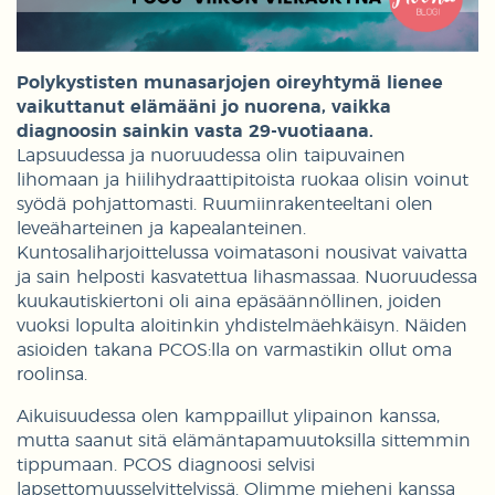
Polykystisten munasarjojen oireyhtymä lienee
vaikuttanut elämääni jo nuorena, vaikka
diagnoosin sainkin vasta 29-vuotiaana.
Lapsuudessa ja nuoruudessa olin taipuvainen
lihomaan ja hiilihydraattipitoista ruokaa olisin voinut
syödä pohjattomasti. Ruumiinrakenteeltani olen
leveäharteinen ja kapealanteinen.
Kuntosaliharjoittelussa voimatasoni nousivat vaivatta
ja sain helposti kasvatettua lihasmassaa. Nuoruudessa
kuukautiskiertoni oli aina epäsäännöllinen, joiden
vuoksi lopulta aloitinkin yhdistelmäehkäisyn. Näiden
asioiden takana PCOS:lla on varmastikin ollut oma
roolinsa.
Aikuisuudessa olen kamppaillut ylipainon kanssa,
mutta saanut sitä elämäntapamuutoksilla sittemmin
tippumaan. PCOS diagnoosi selvisi
lapsettomuusselvittelyissä. Olimme mieheni kanssa