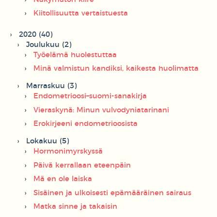
Kiitollisuutta vertaistuesta
2020 (40)
Joulukuu (2)
Työelämä huolestuttaa
Minä valmistun kandiksi, kaikesta huolimatta
Marraskuu (3)
Endometrioosi–suomi-sanakirja
Vieraskynä: Minun vulvodyniatarinani
Erokirjeeni endometrioosista
Lokakuu (5)
Hormonimyrskyssä
Päivä kerrallaan eteenpäin
Mä en ole laiska
Sisäinen ja ulkoisesti epämääräinen sairaus
Matka sinne ja takaisin