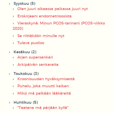
Syyskuu (5)
Olen juuri oikeassa paikassa juuri nyt
Erokirjeeni endometrioosista
Vieraskynä: Minun PCOS-tarinani (PCOS-viikko
2020)
Se riittäköön minulle nyt
Tuleva puoliso
Kesäkuu (2)
Arjen supersankari
Arkipäivän sankareita
Toukokuu (3)
Kroonisuuden hyväksymisestä
Puhelu, joka muutti kaiken
Miksi mä pelkään lääkäreitä
Huhtikuu (5)
"Taatana mä pärjään kyllä"