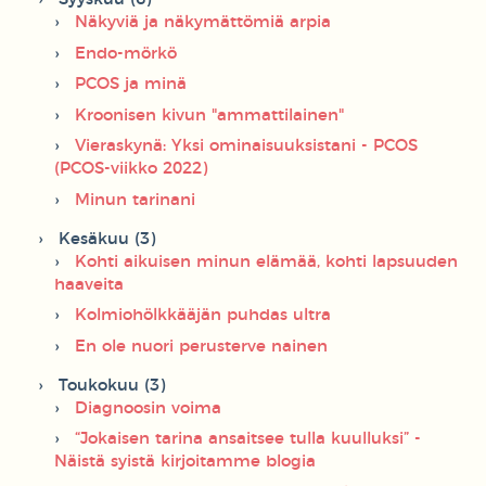
Näkyviä ja näkymättömiä arpia
Endo-mörkö
PCOS ja minä
Kroonisen kivun "ammattilainen"
Vieraskynä: Yksi ominaisuuksistani - PCOS
(PCOS-viikko 2022)
Minun tarinani
Kesäkuu (3)
Kohti aikuisen minun elämää, kohti lapsuuden
haaveita
Kolmiohölkkääjän puhdas ultra
En ole nuori perusterve nainen
Toukokuu (3)
Diagnoosin voima
“Jokaisen tarina ansaitsee tulla kuulluksi” -
Näistä syistä kirjoitamme blogia