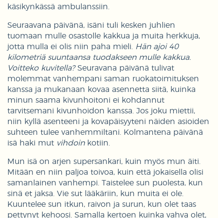
käsikynkässä ambulanssiin.
Seuraavana päivänä, isäni tuli kesken juhlien
tuomaan mulle osastolle kakkua ja muita herkkuja,
jotta mulla ei olis niin paha mieli.
Hän ajoi 40
kilometriä suuntaansa tuodakseen mulle kakkua.
Voitteko kuvitella?
Seuravana päivänä tulivat
molemmat vanhempani saman ruokatoimituksen
kanssa ja mukanaan kovaa asennetta siitä, kuinka
minun saama kivunhoitoni ei kohdannut
tarvitsemani kivunhoidon kanssa. Jos joku miettii,
niin kyllä asenteeni ja kovapäisyyteni näiden asioiden
suhteen tulee vanhemmiltani. Kolmantena päivänä
isä haki mut
vihdoin
kotiin.
Mun isä on arjen supersankari, kuin myös mun äiti.
Mitään en niin paljoa toivoa, kuin että jokaisella olisi
samanlainen vanhempi. Taistelee sun puolesta, kun
sinä et jaksa. Vie sut lääkäriin, kun muita ei ole.
Kuuntelee sun itkun, raivon ja surun, kun olet taas
pettynyt kehoosi. Samalla kertoen kuinka vahva olet,