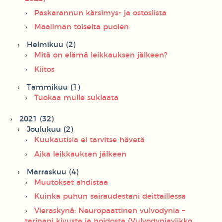
Paskarannun kärsimys- ja ostoslista
Maailman toiselta puolen
Helmikuu (2)
Mitä on elämä leikkauksen jälkeen?
Kiitos
Tammikuu (1)
Tuokaa mulle suklaata
2021 (32)
Joulukuu (2)
Kuukautisia ei tarvitse hävetä
Aika leikkauksen jälkeen
Marraskuu (4)
Muutokset ahdistaa
Kuinka puhun sairaudestani deittaillessa
Vieraskynä: Neuropaattinen vulvodynia –
tarinani kivusta ja hoidosta (Vulvodyniaviikko