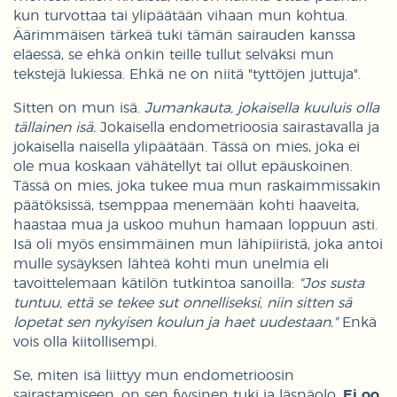
kun turvottaa tai ylipäätään vihaan mun kohtua.
Äärimmäisen tärkeä tuki tämän sairauden kanssa
eläessä, se ehkä onkin teille tullut selväksi mun
tekstejä lukiessa. Ehkä ne on niitä "tyttöjen juttuja".
Sitten on mun isä.
Jumankauta, jokaisella kuuluis olla
tällainen isä.
Jokaisella endometrioosia sairastavalla ja
jokaisella naisella ylipäätään. Tässä on mies, joka ei
ole mua koskaan vähätellyt tai ollut epäuskoinen.
Tässä on mies, joka tukee mua mun raskaimmissakin
päätöksissä, tsemppaa menemään kohti haaveita,
haastaa mua ja uskoo muhun hamaan loppuun asti.
Isä oli myös ensimmäinen mun lähipiiristä, joka antoi
mulle sysäyksen lähteä kohti mun unelmia eli
tavoittelemaan kätilön tutkintoa sanoilla:
"Jos susta
tuntuu, että se tekee sut onnelliseksi, niin sitten sä
lopetat sen nykyisen koulun ja haet uudestaan."
Enkä
vois olla kiitollisempi.
Se, miten isä liittyy mun endometrioosin
sairastamiseen, on sen fyysinen tuki ja läsnäolo.
Ei oo