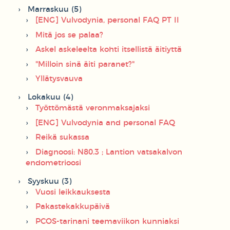
Marraskuu (5)
[ENG] Vulvodynia, personal FAQ PT II
Mitä jos se palaa?
Askel askeleelta kohti itsellistä äitiyttä
"Milloin sinä äiti paranet?"
Yllätysvauva
Lokakuu (4)
Työttömästä veronmaksajaksi
[ENG] Vulvodynia and personal FAQ
Reikä sukassa
Diagnoosi: N80.3 ; Lantion vatsakalvon
endometrioosi
Syyskuu (3)
Vuosi leikkauksesta
Pakastekakkupäivä
PCOS-tarinani teemaviikon kunniaksi