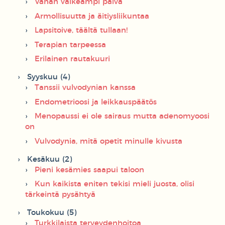
Vähän vaikeampi päivä
Armollisuutta ja äitiysliikuntaa
Lapsitoive, täältä tullaan!
Terapian tarpeessa
Erilainen rautakuuri
Syyskuu (4)
Tanssii vulvodynian kanssa
Endometrioosi ja leikkauspäätös
Menopaussi ei ole sairaus mutta adenomyoosi
on
Vulvodynia, mitä opetit minulle kivusta
Kesäkuu (2)
Pieni kesämies saapui taloon
Kun kaikista eniten tekisi mieli juosta, olisi
tärkeintä pysähtyä
Toukokuu (5)
Turkkilaista terveydenhoitoa