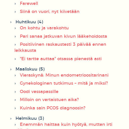
Farewell
Siinä on vuori, nyt kiivetään
Huhtikuu (4)
On kohtu ja varakohtu
Pari sanaa jatkuvan kivun lääkehoidosta
Positiivinen raskaustesti 3 päivää ennen
leikkausta
"Ei tartte auttaa" otsassa pienestä asti
Maaliskuu (5)
Vieraskynä: Minun endometrioositarinani
Gynekologinen tutkimus – mitä ja miksi?
Oodi vessapassille
Milloin on vertaistuen aika?
Kuinka sain PCOS diagnoosin?
Helmikuu (3)
Enemmän haittaa kuin hyötyä, mutten irti