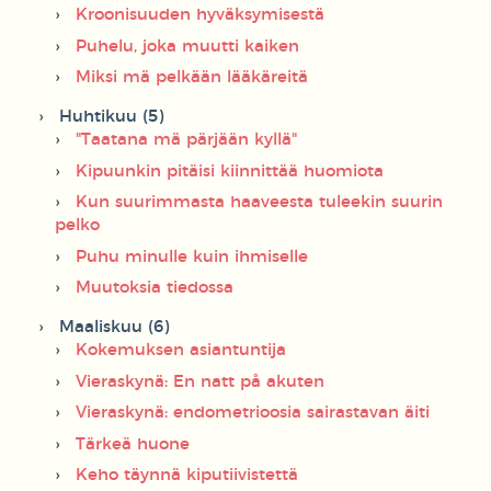
Kroonisuuden hyväksymisestä
Puhelu, joka muutti kaiken
Miksi mä pelkään lääkäreitä
Huhtikuu (5)
"Taatana mä pärjään kyllä"
Kipuunkin pitäisi kiinnittää huomiota
Kun suurimmasta haaveesta tuleekin suurin
pelko
Puhu minulle kuin ihmiselle
Muutoksia tiedossa
Maaliskuu (6)
Kokemuksen asiantuntija
Vieraskynä: En natt på akuten
Vieraskynä: endometrioosia sairastavan äiti
Tärkeä huone
Keho täynnä kiputiivistettä