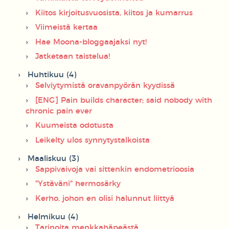
Kiitos kirjoitusvuosista, kiitos ja kumarrus
Viimeistä kertaa
Hae Moona-bloggaajaksi nyt!
Jatketaan taistelua!
Huhtikuu (4)
Selviytymistä oravanpyörän kyydissä
[ENG] Pain builds character; said nobody with
chronic pain ever
Kuumeista odotusta
Leikelty ulos synnytystalkoista
Maaliskuu (3)
Sappivaivoja vai sittenkin endometrioosia
"Ystäväni" hermosärky
Kerho, johon en olisi halunnut liittyä
Helmikuu (4)
Tarinoita menkkahäpeästä