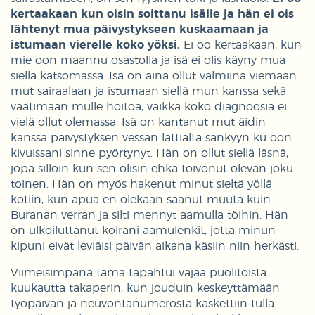
kertaakaan kun oisin soittanu isälle ja hän ei ois
lähtenyt mua päivystykseen kuskaamaan ja
istumaan vierelle koko yöksi.
Ei oo kertaakaan, kun
mie oon maannu osastolla ja isä ei olis käyny mua
siellä katsomassa. Isä on aina ollut valmiina viemään
mut sairaalaan ja istumaan siellä mun kanssa sekä
vaatimaan mulle hoitoa, vaikka koko diagnoosia ei
vielä ollut olemassa. Isä on kantanut mut äidin
kanssa päivystyksen vessan lattialta sänkyyn ku oon
kivuissani sinne pyörtynyt. Hän on ollut siellä läsnä,
jopa silloin kun sen olisin ehkä toivonut olevan joku
toinen. Hän on myös hakenut minut sieltä yöllä
kotiin, kun apua en olekaan saanut muuta kuin
Buranan verran ja silti mennyt aamulla töihin. Hän
on ulkoiluttanut koirani aamulenkit, jotta minun
kipuni eivät leviäisi päivän aikana käsiin niin herkästi.
Viimeisimpänä tämä tapahtui vajaa puolitoista
kuukautta takaperin, kun jouduin keskeyttämään
työpäivän ja neuvontanumerosta käskettiin tulla