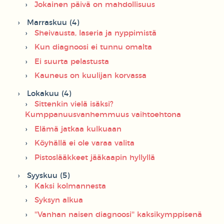
Jokainen päivä on mahdollisuus
Marraskuu (4)
Sheivausta, laseria ja nyppimistä
Kun diagnoosi ei tunnu omalta
Ei suurta pelastusta
Kauneus on kuulijan korvassa
Lokakuu (4)
Sittenkin vielä isäksi?
Kumppanuusvanhemmuus vaihtoehtona
Elämä jatkaa kulkuaan
Köyhällä ei ole varaa valita
Pistoslääkkeet jääkaapin hyllyllä
Syyskuu (5)
Kaksi kolmannesta
Syksyn alkua
''Vanhan naisen diagnoosi'' kaksikymppisenä