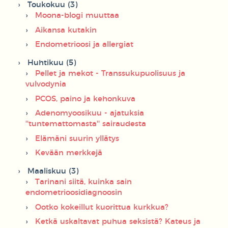
Toukokuu (3)
Moona-blogi muuttaa
Aikansa kutakin
Endometrioosi ja allergiat
Huhtikuu (5)
Pellet ja mekot - Transsukupuolisuus ja
vulvodynia
PCOS, paino ja kehonkuva
Adenomyoosikuu - ajatuksia
''tuntemattomasta'' sairaudesta
Elämäni suurin yllätys
Kevään merkkejä
Maaliskuu (3)
Tarinani siitä, kuinka sain
endometrioosidiagnoosin
Ootko kokeillut kuorittua kurkkua?
Ketkä uskaltavat puhua seksistä? Kateus ja