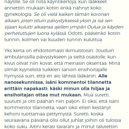
näytille. Se oli niitä käyntikertoja, kun lääkkeet
annettiin mukaan kotiin enkä nähnyt koko
gynekologia.
Se oli vielä kaiken tämän koronan
aikaan, joten istuin päivystyksessä yksin ja isä sen
sijaan kulutti aikaansa ajellen ympäri Oulua ja käyden
perhetuttujen luona kylässä.
Odotti, pääsenkö kotiin
tunnin, kolmen vai kuuden tunnin kuluttua.
Yks kerta on ehdottomasti ikimuistoisin. Jouduin
ambulanssilla päivystykseen ja sieltä osastolle, kun
kivut olivat niin kovat, että meinasin oksentaa. Minä
silmät kyynelistä tuikkien sanoin ensihoitajalle
hymyssä suin, että en aio lähteä lääkäriin.
Alle
nanosekunnissa, isäni kommentoi tilannetta
erittäin napakasti: käski minun olla hiljaa ja
ensihoitajan ottaa mut mukaan.
Mua suretti,
suututti ja otti päähän niin paljon. Ei siksi, että isäni
kommentoi tilannetta, vaan siksi etten kestänyt
kehoni tuottamaa pettymystä. Suretti, koska
seuraavana päivänä olisi ollut juhlat joihin oli tulossa
koko suku. Äitini keräsi tavarani ja minut talutettiin