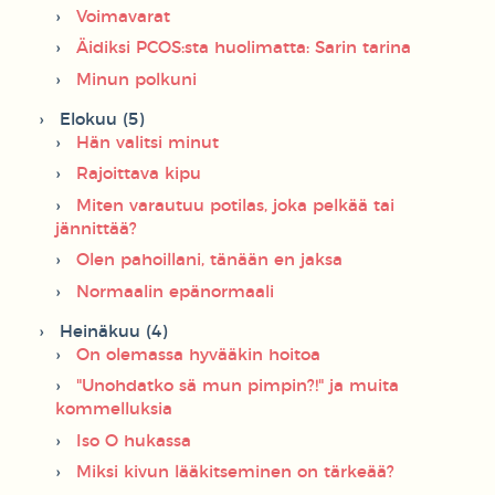
Voimavarat
Äidiksi PCOS:sta huolimatta: Sarin tarina
Minun polkuni
Elokuu (5)
Hän valitsi minut
Rajoittava kipu
Miten varautuu potilas, joka pelkää tai
jännittää?
Olen pahoillani, tänään en jaksa
Normaalin epänormaali
Heinäkuu (4)
On olemassa hyvääkin hoitoa
"Unohdatko sä mun pimpin?!" ja muita
kommelluksia
Iso O hukassa
Miksi kivun lääkitseminen on tärkeää?