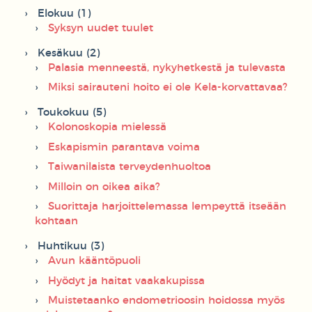
Elokuu (1)
Syksyn uudet tuulet
Kesäkuu (2)
Palasia menneestä, nykyhetkestä ja tulevasta
Miksi sairauteni hoito ei ole Kela-korvattavaa?
Toukokuu (5)
Kolonoskopia mielessä
Eskapismin parantava voima
Taiwanilaista terveydenhuoltoa
Milloin on oikea aika?
Suorittaja harjoittelemassa lempeyttä itseään
kohtaan
Huhtikuu (3)
Avun kääntöpuoli
Hyödyt ja haitat vaakakupissa
Muistetaanko endometrioosin hoidossa myös