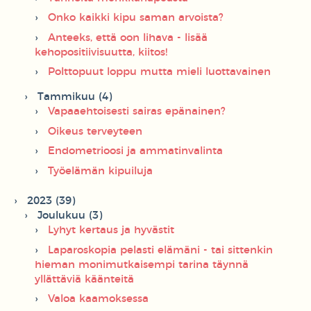
Onko kaikki kipu saman arvoista?
Anteeks, että oon lihava - lisää
kehopositiivisuutta, kiitos!
Polttopuut loppu mutta mieli luottavainen
Tammikuu (4)
Vapaaehtoisesti sairas epänainen?
Oikeus terveyteen
Endometrioosi ja ammatinvalinta
Työelämän kipuiluja
2023 (39)
Joulukuu (3)
Lyhyt kertaus ja hyvästit
Laparoskopia pelasti elämäni - tai sittenkin
hieman monimutkaisempi tarina täynnä
yllättäviä käänteitä
Valoa kaamoksessa