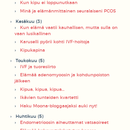
Kun kipu ei loppunutkaan
Minä ja elämänmittainen seuralaiseni PCOS
Kesäkuu (3)
Kun elämä vaatii kauhallisen, mutta sulla on
vaan lusikallinen
Karuselli pyörii kohti IVF-hoitoja
Kipukapina
Toukokuu (5)
IVF ja tuoresiirto
Elämää adenomyoosin ja kohdunpoiston
jälkeen
Kipua, kipua, kipua...
Ikävien tunteiden kvartetti
Haku Moona-bloggaajaksi auki nyt!
Huhtikuu (5)
Endometrioosin aiheuttamat vatsaoireet