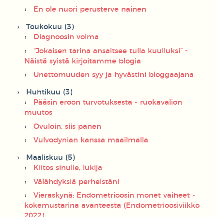
En ole nuori perusterve nainen
Toukokuu (3)
Diagnoosin voima
“Jokaisen tarina ansaitsee tulla kuulluksi” -
Näistä syistä kirjoitamme blogia
Unettomuuden syy ja hyvästini bloggaajana
Huhtikuu (3)
Pääsin eroon turvotuksesta - ruokavalion
muutos
Ovuloin, siis panen
Vulvodynian kanssa maailmalla
Maaliskuu (5)
Kiitos sinulle, lukija
Välähdyksiä perheistäni
Vieraskynä: Endometrioosin monet vaiheet -
kokemustarina avanteesta (Endometrioosiviikko
2022)