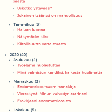
päästä
Uskotko ystävääsi?
Jokainen tsäänssi on mahdollisuus
Tammikuu (3)
Haluan luottaa
Näkymätön kiire
Kiitollisuutta vertaistuesta
2020 (40)
Joulukuu (2)
Työelämä huolestuttaa
Minä valmistun kandiksi, kaikesta huolimatta
Marraskuu (3)
Endometrioosi–suomi-sanakirja
Vieraskynä: Minun vulvodyniatarinani
Erokirjeeni endometrioosista
Lokakuu (5)