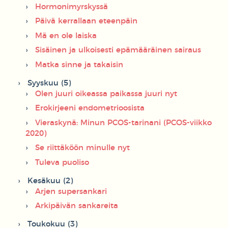
Hormonimyrskyssä
Päivä kerrallaan eteenpäin
Mä en ole laiska
Sisäinen ja ulkoisesti epämääräinen sairaus
Matka sinne ja takaisin
Syyskuu (5)
Olen juuri oikeassa paikassa juuri nyt
Erokirjeeni endometrioosista
Vieraskynä: Minun PCOS-tarinani (PCOS-viikko
2020)
Se riittäköön minulle nyt
Tuleva puoliso
Kesäkuu (2)
Arjen supersankari
Arkipäivän sankareita
Toukokuu (3)