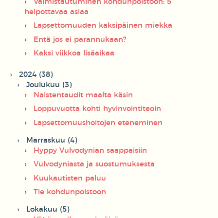
Valmistautuminen kohdunpoistoon: 5
helpottavaa asiaa
Lapsettomuuden kaksipäinen miekka
Entä jos ei parannukaan?
Kaksi viikkoa lisäaikaa
2024 (38)
Joulukuu (3)
Naistentaudit maalta käsin
Loppuvuotta kohti hyvinvointiteoin
Lapsettomuushoitojen eteneminen
Marraskuu (4)
Hyppy Vulvodynian saappaisiin
Vulvodyniasta ja suostumuksesta
Kuukautisten paluu
Tie kohdunpoistoon
Lokakuu (5)