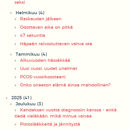
seksi
Helmikuu (4)
Raskauden jälkeen
Odottavan aika on pitkä
47 sekuntia
Häpeän raivostuttavan vahva ote
Tammikuu (4)
Alkuvuoden hässäkkää
Uusi vuosi, uudet unelmat
PCOS-vuosikoosteeni
Onko oireeton elämä ainoa mahdollinen?
2025 (41)
Joulukuu (3)
Kahdeksan vuotta diagnoosin kanssa - enkä
tiedä vieläkään, mikä minua vaivaa
Pistoslääkkeitä ja jännitystä