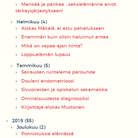
Menkää ja pankaa ...seksielämänne arvot
tärkeysjärjestykseen!
Helmikuu (4)
Alokas Mäkelä, ei astu palvelukseen
Enemmän kuin olisin halunnut antaa
Mikä on vapaa-ajan hinta?
Loppuelämän lupaus
Tammikuu (5)
Sairauden runtelema parisuhde
Doulani endometrioosi
Sivuoireiden ja opiskelun sekamelska
Ominaisuudesta diagnoosiksi
Kirjoittaja-alokas Mustonen
2019 (55)
Joulukuu (2)
Ponnistuksia elämässä