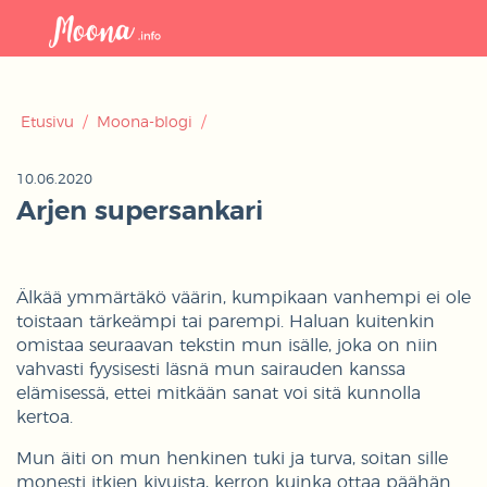
Avaa
navigaat
Etusivu
/
Moona-blogi
/
10.06.2020
Arjen supersankari
Älkää ymmärtäkö väärin, kumpikaan vanhempi ei ole
toistaan tärkeämpi tai parempi. Haluan kuitenkin
omistaa seuraavan tekstin mun isälle, joka on niin
vahvasti fyysisesti läsnä mun sairauden kanssa
elämisessä, ettei mitkään sanat voi sitä kunnolla
kertoa.
Mun äiti on mun henkinen tuki ja turva, soitan sille
monesti itkien kivuista, kerron kuinka ottaa päähän