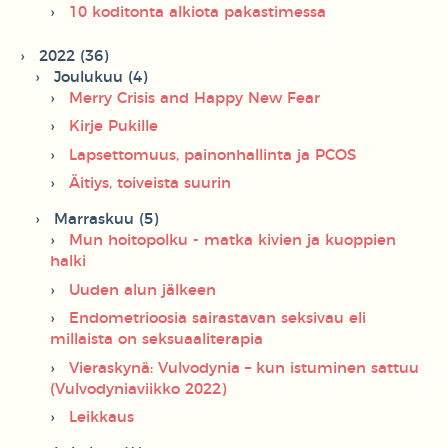
10 koditonta alkiota pakastimessa
2022 (36)
Joulukuu (4)
Merry Crisis and Happy New Fear
Kirje Pukille
Lapsettomuus, painonhallinta ja PCOS
Äitiys, toiveista suurin
Marraskuu (5)
Mun hoitopolku - matka kivien ja kuoppien
halki
Uuden alun jälkeen
Endometrioosia sairastavan seksivau eli
millaista on seksuaaliterapia
Vieraskynä: Vulvodynia – kun istuminen sattuu
(Vulvodyniaviikko 2022)
Leikkaus