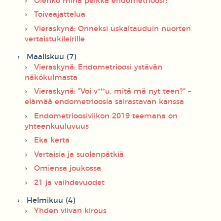
Olenko minä pelkkä endometrioosi?
Toiveajattelua
Vieraskynä: Onneksi uskaltauduin nuorten
vertaistukileirille
Maaliskuu (7)
Vieraskynä: Endometrioosi ystävän
näkökulmasta
Vieraskynä: ”Voi v***u, mitä mä nyt teen?” –
elämää endometrioosia sairastavan kanssa
Endometrioosiviikon 2019 teemana on
yhteenkuuluvuus
Eka kerta
Vertaisia ja suolenpätkiä
Omiensa joukossa
21 ja vaihdevuodet
Helmikuu (4)
Yhden viivan kirous