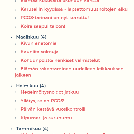
Elämää kokovartalokohdun kanssa
Karusellin kyydissä - lapsettomuushoitojen alku
PCOS-tarinani on nyt kerrottu!
Koira saapui taloon!
Maaliskuu (4)
Kivun anatomia
Kauniita solmuja
Kohdunpoisto: henkiset valmistelut
Elämän rakentaminen uudelleen leikkauksen
jälkeen
Helmikuu (4)
Hedelmöityshoidot jatkuu
Yllätys, se on PCOS!
Päivän kestävä vuosikontrolli
Kipumeri ja suruhuntu
Tammikuu (4)