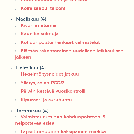
Koira saapui taloon!
Maaliskuu (4)
Kivun anatomia
Kauniita solmuja
Kohdunpoisto: henkiset valmistelut
Elämän rakentaminen uudelleen leikkauksen
jälkeen
Helmikuu (4)
Hedelmöityshoidot jatkuu
Yllätys, se on PCOS!
Päivän kestävä vuosikontrolli
Kipumeri ja suruhuntu
Tammikuu (4)
Valmistautuminen kohdunpoistoon: 5
helpottavaa asiaa
Lapsettomuuden kaksipäinen miekka