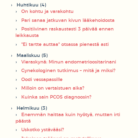
Huhtikuu (4)
On kohtu ja varakohtu
Pari sanaa jatkuvan kivun lääkehoidosta
Positiivinen raskaustesti 3 päivää ennen
leikkausta
"Ei tartte auttaa" otsassa pienestä asti
Maaliskuu (5)
Vieraskynä: Minun endometrioositarinani
Gynekologinen tutkimus – mitä ja miksi?
Oodi vessapassille
Milloin on vertaistuen aika?
Kuinka sain PCOS diagnoosin?
Helmikuu (3)
Enemmän haittaa kuin hyötyä, mutten irti
päästä
Uskotko ystävääsi?