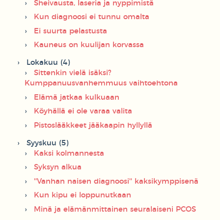
Sheivausta, laseria ja nyppimistä
Kun diagnoosi ei tunnu omalta
Ei suurta pelastusta
Kauneus on kuulijan korvassa
Lokakuu (4)
Sittenkin vielä isäksi?
Kumppanuusvanhemmuus vaihtoehtona
Elämä jatkaa kulkuaan
Köyhällä ei ole varaa valita
Pistoslääkkeet jääkaapin hyllyllä
Syyskuu (5)
Kaksi kolmannesta
Syksyn alkua
''Vanhan naisen diagnoosi'' kaksikymppisenä
Kun kipu ei loppunutkaan
Minä ja elämänmittainen seuralaiseni PCOS