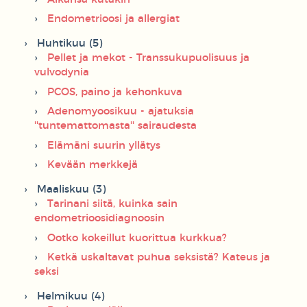
Endometrioosi ja allergiat
Huhtikuu (5)
Pellet ja mekot - Transsukupuolisuus ja
vulvodynia
PCOS, paino ja kehonkuva
Adenomyoosikuu - ajatuksia
''tuntemattomasta'' sairaudesta
Elämäni suurin yllätys
Kevään merkkejä
Maaliskuu (3)
Tarinani siitä, kuinka sain
endometrioosidiagnoosin
Ootko kokeillut kuorittua kurkkua?
Ketkä uskaltavat puhua seksistä? Kateus ja
seksi
Helmikuu (4)