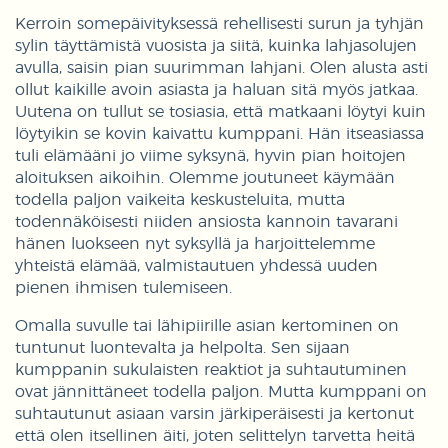
Kerroin somepäivityksessä rehellisesti surun ja tyhjän
sylin täyttämistä vuosista ja siitä, kuinka lahjasolujen
avulla, saisin pian suurimman lahjani. Olen alusta asti
ollut kaikille avoin asiasta ja haluan sitä myös jatkaa.
Uutena on tullut se tosiasia, että matkaani löytyi kuin
löytyikin se kovin kaivattu kumppani. Hän itseasiassa
tuli elämääni jo viime syksynä, hyvin pian hoitojen
aloituksen aikoihin. Olemme joutuneet käymään
todella paljon vaikeita keskusteluita, mutta
todennäköisesti niiden ansiosta kannoin tavarani
hänen luokseen nyt syksyllä ja harjoittelemme
yhteistä elämää, valmistautuen yhdessä uuden
pienen ihmisen tulemiseen.
Omalla suvulle tai lähipiirille asian kertominen on
tuntunut luontevalta ja helpolta. Sen sijaan
kumppanin sukulaisten reaktiot ja suhtautuminen
ovat jännittäneet todella paljon. Mutta kumppani on
suhtautunut asiaan varsin järkiperäisesti ja kertonut
että olen itsellinen äiti, joten selittelyn tarvetta heitä