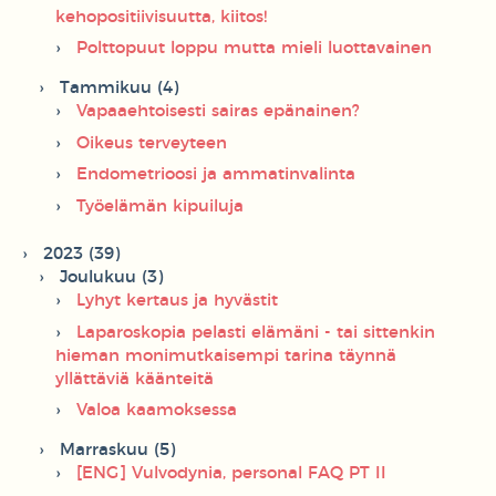
kehopositiivisuutta, kiitos!
Polttopuut loppu mutta mieli luottavainen
Tammikuu (4)
Vapaaehtoisesti sairas epänainen?
Oikeus terveyteen
Endometrioosi ja ammatinvalinta
Työelämän kipuiluja
2023 (39)
Joulukuu (3)
Lyhyt kertaus ja hyvästit
Laparoskopia pelasti elämäni - tai sittenkin
hieman monimutkaisempi tarina täynnä
yllättäviä käänteitä
Valoa kaamoksessa
Marraskuu (5)
[ENG] Vulvodynia, personal FAQ PT II