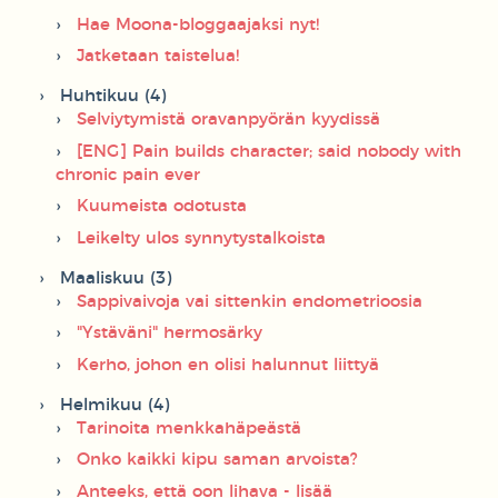
Hae Moona-bloggaajaksi nyt!
Jatketaan taistelua!
Huhtikuu (4)
Selviytymistä oravanpyörän kyydissä
[ENG] Pain builds character; said nobody with
chronic pain ever
Kuumeista odotusta
Leikelty ulos synnytystalkoista
Maaliskuu (3)
Sappivaivoja vai sittenkin endometrioosia
"Ystäväni" hermosärky
Kerho, johon en olisi halunnut liittyä
Helmikuu (4)
Tarinoita menkkahäpeästä
Onko kaikki kipu saman arvoista?
Anteeks, että oon lihava - lisää