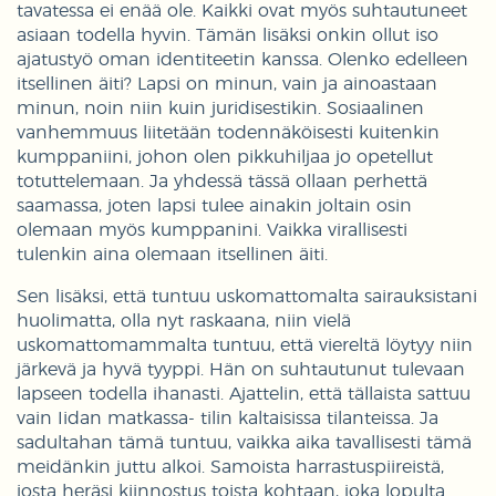
tavatessa ei enää ole. Kaikki ovat myös suhtautuneet
asiaan todella hyvin. Tämän lisäksi onkin ollut iso
ajatustyö oman identiteetin kanssa. Olenko edelleen
itsellinen äiti? Lapsi on minun, vain ja ainoastaan
minun, noin niin kuin juridisestikin. Sosiaalinen
vanhemmuus liitetään todennäköisesti kuitenkin
kumppaniini, johon olen pikkuhiljaa jo opetellut
totuttelemaan. Ja yhdessä tässä ollaan perhettä
saamassa, joten lapsi tulee ainakin joltain osin
olemaan myös kumppanini. Vaikka virallisesti
tulenkin aina olemaan itsellinen äiti.
Sen lisäksi, että tuntuu uskomattomalta sairauksistani
huolimatta, olla nyt raskaana, niin vielä
uskomattomammalta tuntuu, että viereltä löytyy niin
järkevä ja hyvä tyyppi. Hän on suhtautunut tulevaan
lapseen todella ihanasti. Ajattelin, että tällaista sattuu
vain Iidan matkassa- tilin kaltaisissa tilanteissa. Ja
sadultahan tämä tuntuu, vaikka aika tavallisesti tämä
meidänkin juttu alkoi. Samoista harrastuspiireistä,
josta heräsi kiinnostus toista kohtaan, joka lopulta