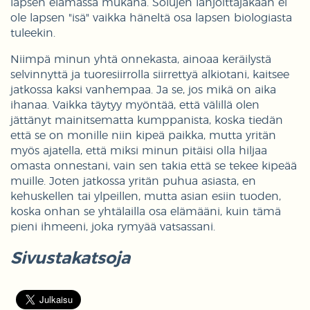
lapsen elämässä mukana. Solujen lahjoittajakaan ei
ole lapsen "isä" vaikka häneltä osa lapsen biologiasta
tuleekin.
Niimpä minun yhtä onnekasta, ainoaa keräilystä
selvinnyttä ja tuoresiirrolla siirrettyä alkiotani, kaitsee
jatkossa kaksi vanhempaa. Ja se, jos mikä on aika
ihanaa. Vaikka täytyy myöntää, että välillä olen
jättänyt mainitsematta kumppanista, koska tiedän
että se on monille niin kipeä paikka, mutta yritän
myös ajatella, että miksi minun pitäisi olla hiljaa
omasta onnestani, vain sen takia että se tekee kipeää
muille. Joten jatkossa yritän puhua asiasta, en
kehuskellen tai ylpeillen, mutta asian esiin tuoden,
koska onhan se yhtälailla osa elämääni, kuin tämä
pieni ihmeeni, joka rymyää vatsassani.
Sivustakatsoja