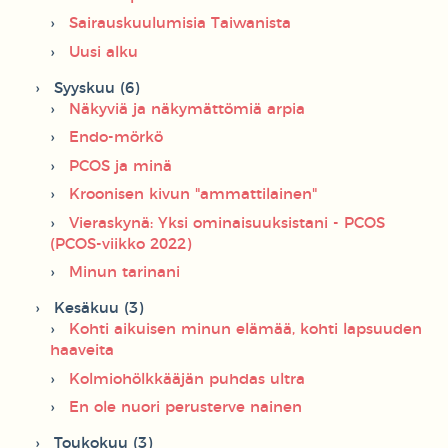
Sairauskuulumisia Taiwanista
Uusi alku
Syyskuu (6)
Näkyviä ja näkymättömiä arpia
Endo-mörkö
PCOS ja minä
Kroonisen kivun "ammattilainen"
Vieraskynä: Yksi ominaisuuksistani - PCOS
(PCOS-viikko 2022)
Minun tarinani
Kesäkuu (3)
Kohti aikuisen minun elämää, kohti lapsuuden
haaveita
Kolmiohölkkääjän puhdas ultra
En ole nuori perusterve nainen
Toukokuu (3)