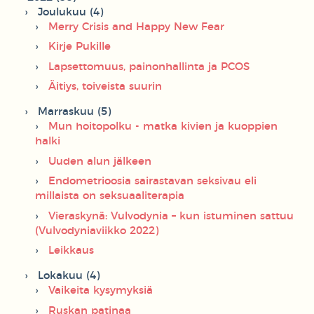
Joulukuu (4)
Merry Crisis and Happy New Fear
Kirje Pukille
Lapsettomuus, painonhallinta ja PCOS
Äitiys, toiveista suurin
Marraskuu (5)
Mun hoitopolku - matka kivien ja kuoppien
halki
Uuden alun jälkeen
Endometrioosia sairastavan seksivau eli
millaista on seksuaaliterapia
Vieraskynä: Vulvodynia – kun istuminen sattuu
(Vulvodyniaviikko 2022)
Leikkaus
Lokakuu (4)
Vaikeita kysymyksiä
Ruskan patinaa