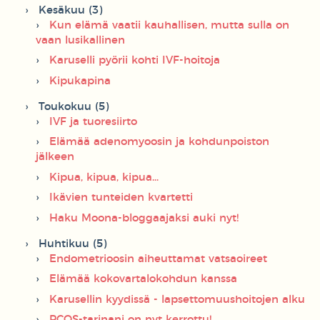
Kesäkuu (3)
Kun elämä vaatii kauhallisen, mutta sulla on
vaan lusikallinen
Karuselli pyörii kohti IVF-hoitoja
Kipukapina
Toukokuu (5)
IVF ja tuoresiirto
Elämää adenomyoosin ja kohdunpoiston
jälkeen
Kipua, kipua, kipua...
Ikävien tunteiden kvartetti
Haku Moona-bloggaajaksi auki nyt!
Huhtikuu (5)
Endometrioosin aiheuttamat vatsaoireet
Elämää kokovartalokohdun kanssa
Karusellin kyydissä - lapsettomuushoitojen alku
PCOS-tarinani on nyt kerrottu!