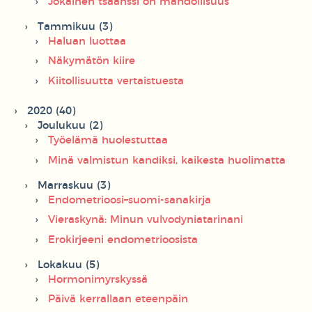
Jokainen tsäänssi on mahdollisuus
Tammikuu (3)
Haluan luottaa
Näkymätön kiire
Kiitollisuutta vertaistuesta
2020 (40)
Joulukuu (2)
Työelämä huolestuttaa
Minä valmistun kandiksi, kaikesta huolimatta
Marraskuu (3)
Endometrioosi–suomi-sanakirja
Vieraskynä: Minun vulvodyniatarinani
Erokirjeeni endometrioosista
Lokakuu (5)
Hormonimyrskyssä
Päivä kerrallaan eteenpäin