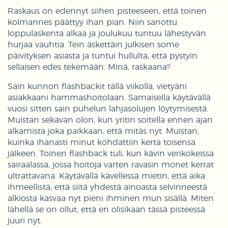
Raskaus on edennyt siihen pisteeseen, että toinen
kolmannes päättyy ihan pian. Niin sanottu
loppulaskenta alkaa ja joulukuu tuntuu lähestyvän
hurjaa vauhtia. Tein äskettäin julkisen some
päivityksen asiasta ja tuntui hullulta, että pystyin
sellaisen edes tekemään. Minä, raskaana?
Sain kunnon flashbackit tällä viikolla, vietyäni
asiakkaani hammashoitolaan. Samaisella käytävällä
vuosi sitten sain puhelun lahjasolujen löytymisestä.
Muistan sekavan olon, kun yritin soitella ennen ajan
alkamista joka paikkaan, että mitäs nyt. Muistan,
kuinka ihanasti minut kohdattiin kerta toisensa
jälkeen. Toinen flashback tuli, kun kävin verikokeissa
sairaalassa, jossa hoitoja varten ravasin monet kerrat
ultrattavana. Käytävällä kävellessä mietin, että aika
ihmeellistä, että siitä yhdestä ainoasta selvinneestä
alkiosta kasvaa nyt pieni ihminen mun sisällä. Miten
lähellä se on ollut, että en olisikaan tässä pisteessä
juuri nyt.