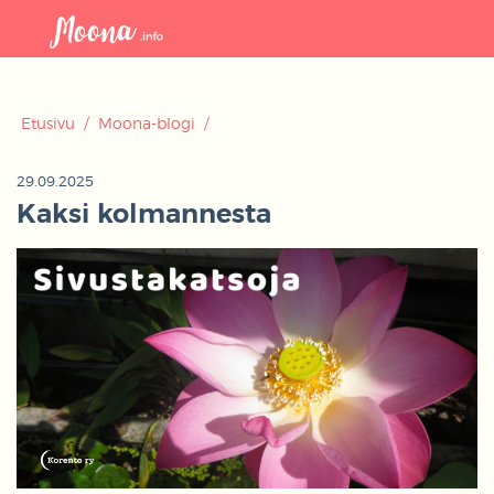
Avaa
navigaat
Etusivu
/
Moona-blogi
/
29.09.2025
Kaksi kolmannesta