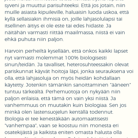
syveni ja muuttui parisuhteeksi. Että jos jotain, niin
muille asiasta kipuileville, haluaisin luoda uskoa, että
kyllä sellaisiakin ihmisiä on, joille lahjasolulapsi tai
itsellinen äitiys ei ole este tai edes hidaste. Ja
näitähän varmasti riittää maailmassa, niistä ei vain
ehkä puhuta niin paljon.
Harvoin perheiltä kysellään, että onkos kaikki lapset
nyt varmasti molemmat 100% biologisesti
sinun/teidän. Ja tavalliset, heterosuhteessakin olevat
pariskunnat käyvät hoitoja läpi, jonka seurauksena voi
olla, että lahjasoluja on myös heidän kohdallaan
käytetty. Jotenkin tämänkin sanoittaminen ”ääneen”
tuntuu tärkeältä. Perhemuotoja on nykyään niin
paljon erilaisia, että tämä on vain yksi niistä. Ja
vanhemmuus on muutakin kuin biologiaa. Sen jos
minkä olen lastensuojelun kentällä todennut.
Biologia ei tee kenestäkään automaattisesti
”vanhempaa”, vaan se koostuu niin monesta eri
osatekijästä ja kaikista eniten omasta halusta olla