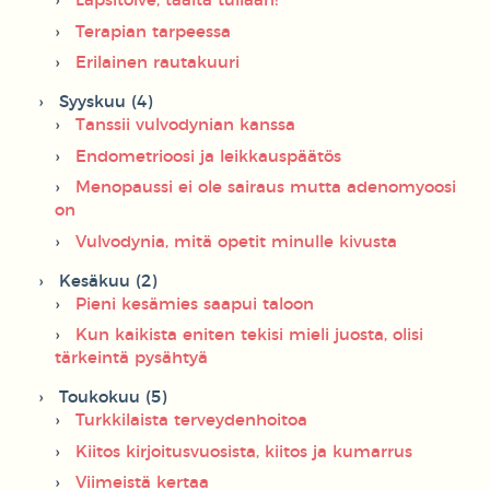
Lapsitoive, täältä tullaan!
Terapian tarpeessa
Erilainen rautakuuri
Syyskuu (4)
Tanssii vulvodynian kanssa
Endometrioosi ja leikkauspäätös
Menopaussi ei ole sairaus mutta adenomyoosi
on
Vulvodynia, mitä opetit minulle kivusta
Kesäkuu (2)
Pieni kesämies saapui taloon
Kun kaikista eniten tekisi mieli juosta, olisi
tärkeintä pysähtyä
Toukokuu (5)
Turkkilaista terveydenhoitoa
Kiitos kirjoitusvuosista, kiitos ja kumarrus
Viimeistä kertaa