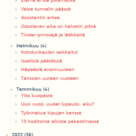
Elämä ei ole pikamatka
Valoa tunnelin päässä
Assistentin arkea
Odottavan aika on helvetin pitkä
Tinder-prinssejä ja lääkkeitä
Helmikuu (4)
Kohdunkaulan seikkailut
Itsellisiä päätöksiä
Häpeästä avoimuuteen
Tanssien uuteen vuoteen
Tammikuu (4)
Ylös kuopasta
Uusi vuosi, uudet lupauks.. eiku?
Työnhakua kipujen kanssa
10 koditonta alkiota pakastimessa
2022 (36)