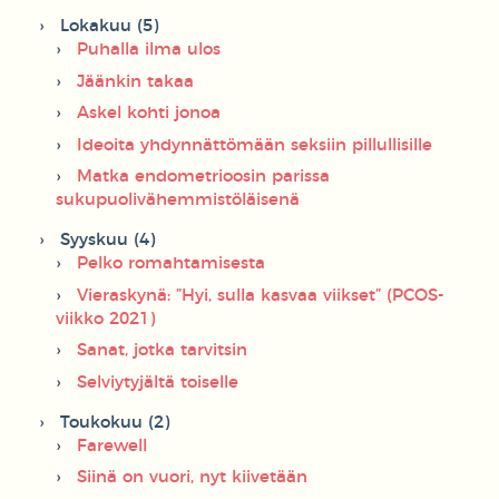
Lokakuu (5)
Puhalla ilma ulos
Jäänkin takaa
Askel kohti jonoa
Ideoita yhdynnättömään seksiin pillullisille
Matka endometrioosin parissa
sukupuolivähemmistöläisenä
Syyskuu (4)
Pelko romahtamisesta
Vieraskynä: ”Hyi, sulla kasvaa viikset” (PCOS-
viikko 2021)
Sanat, jotka tarvitsin
Selviytyjältä toiselle
Toukokuu (2)
Farewell
Siinä on vuori, nyt kiivetään