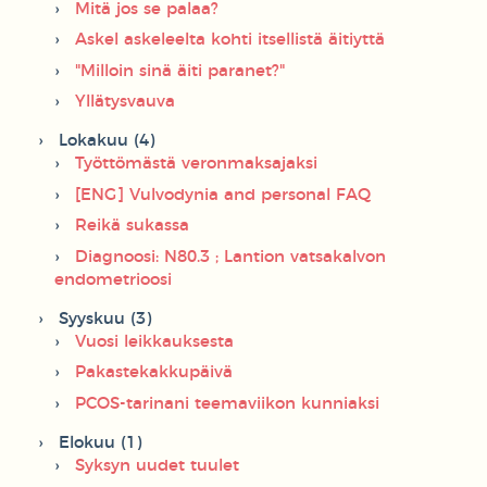
Mitä jos se palaa?
Askel askeleelta kohti itsellistä äitiyttä
"Milloin sinä äiti paranet?"
Yllätysvauva
Lokakuu (4)
Työttömästä veronmaksajaksi
[ENG] Vulvodynia and personal FAQ
Reikä sukassa
Diagnoosi: N80.3 ; Lantion vatsakalvon
endometrioosi
Syyskuu (3)
Vuosi leikkauksesta
Pakastekakkupäivä
PCOS-tarinani teemaviikon kunniaksi
Elokuu (1)
Syksyn uudet tuulet