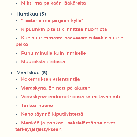
Miksi mä pelkään lääkäreitä
Huhtikuu (5)
"Taatana mä pärjään kyllä"
Kipuunkin pitäisi kiinnittää huomiota
Kun suurimmasta haaveesta tuleekin suurin
pelko
Puhu minulle kuin ihmiselle
Muutoksia tiedossa
Maaliskuu (6)
Kokemuksen asiantuntija
Vieraskynä: En natt på akuten
Vieraskynä: endometrioosia sairastavan äiti
Tärkeä huone
Keho täynnä kiputiivistettä
Menkää ja pankaa ...seksielämänne arvot
tärkeysjärjestykseen!