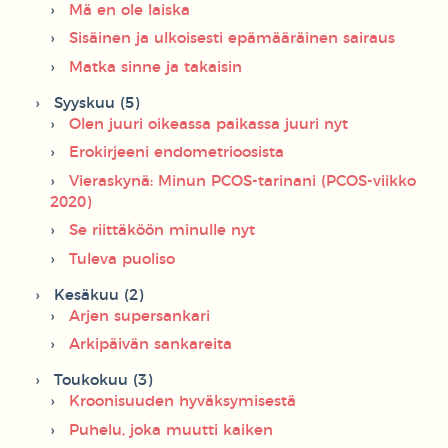
Mä en ole laiska
Sisäinen ja ulkoisesti epämääräinen sairaus
Matka sinne ja takaisin
Syyskuu (5)
Olen juuri oikeassa paikassa juuri nyt
Erokirjeeni endometrioosista
Vieraskynä: Minun PCOS-tarinani (PCOS-viikko
2020)
Se riittäköön minulle nyt
Tuleva puoliso
Kesäkuu (2)
Arjen supersankari
Arkipäivän sankareita
Toukokuu (3)
Kroonisuuden hyväksymisestä
Puhelu, joka muutti kaiken