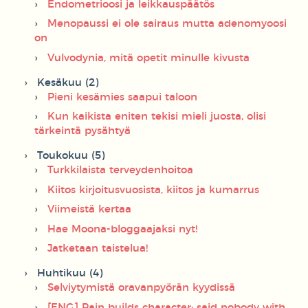
Endometrioosi ja leikkauspäätös
Menopaussi ei ole sairaus mutta adenomyoosi
on
Vulvodynia, mitä opetit minulle kivusta
Kesäkuu (2)
Pieni kesämies saapui taloon
Kun kaikista eniten tekisi mieli juosta, olisi
tärkeintä pysähtyä
Toukokuu (5)
Turkkilaista terveydenhoitoa
Kiitos kirjoitusvuosista, kiitos ja kumarrus
Viimeistä kertaa
Hae Moona-bloggaajaksi nyt!
Jatketaan taistelua!
Huhtikuu (4)
Selviytymistä oravanpyörän kyydissä
[ENG] Pain builds character; said nobody with