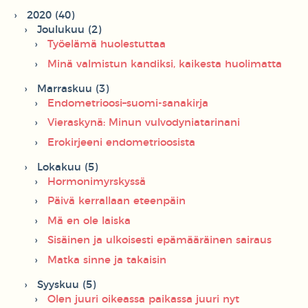
2020 (40)
Joulukuu (2)
Työelämä huolestuttaa
Minä valmistun kandiksi, kaikesta huolimatta
Marraskuu (3)
Endometrioosi–suomi-sanakirja
Vieraskynä: Minun vulvodyniatarinani
Erokirjeeni endometrioosista
Lokakuu (5)
Hormonimyrskyssä
Päivä kerrallaan eteenpäin
Mä en ole laiska
Sisäinen ja ulkoisesti epämääräinen sairaus
Matka sinne ja takaisin
Syyskuu (5)
Olen juuri oikeassa paikassa juuri nyt