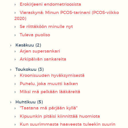
Erokirjeeni endometrioosista
Vieraskynä: Minun PCOS-tarinani (PCOS-viikko
2020)
Se riittäköön minulle nyt
Tuleva puoliso
Kesäkuu (2)
Arjen supersankari
Arkipäivän sankareita
Toukokuu (3)
Kroonisuuden hyväksymisestä
Puhelu, joka muutti kaiken
Miksi mä pelkään lääkäreitä
Huhtikuu (5)
"Taatana mä pärjään kyllä"
Kipuunkin pitäisi kiinnittää huomiota
Kun suurimmasta haaveesta tuleekin suurin