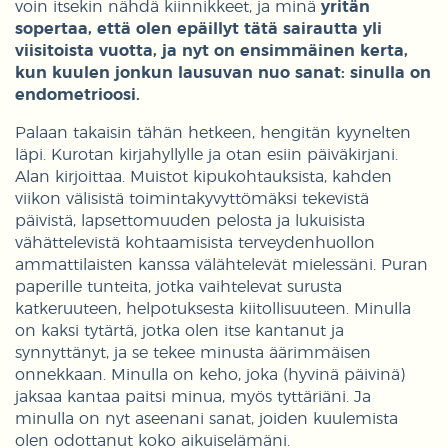
voin itsekin nähdä kiinnikkeet, ja minä
yritän
sopertaa, että olen epäillyt tätä sairautta yli
viisitoista vuotta, ja nyt on ensimmäinen kerta,
kun kuulen jonkun lausuvan nuo sanat: sinulla on
endometrioosi.
Palaan takaisin tähän hetkeen, hengitän kyynelten
läpi. Kurotan kirjahyllylle ja otan esiin päiväkirjani.
Alan kirjoittaa. Muistot kipukohtauksista, kahden
viikon välisistä toimintakyvyttömäksi tekevistä
päivistä, lapsettomuuden pelosta ja lukuisista
vähättelevistä kohtaamisista terveydenhuollon
ammattilaisten kanssa välähtelevät mielessäni. Puran
paperille tunteita, jotka vaihtelevat surusta
katkeruuteen, helpotuksesta kiitollisuuteen. Minulla
on kaksi tytärtä, jotka olen itse kantanut ja
synnyttänyt, ja se tekee minusta äärimmäisen
onnekkaan. Minulla on keho, joka (hyvinä päivinä)
jaksaa kantaa paitsi minua, myös tyttäriäni. Ja
minulla on nyt aseenani sanat, joiden kuulemista
olen odottanut koko aikuiselämäni.