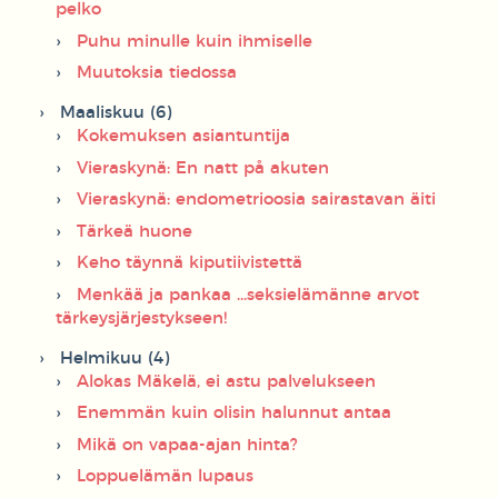
pelko
Puhu minulle kuin ihmiselle
Muutoksia tiedossa
Maaliskuu (6)
Kokemuksen asiantuntija
Vieraskynä: En natt på akuten
Vieraskynä: endometrioosia sairastavan äiti
Tärkeä huone
Keho täynnä kiputiivistettä
Menkää ja pankaa ...seksielämänne arvot
tärkeysjärjestykseen!
Helmikuu (4)
Alokas Mäkelä, ei astu palvelukseen
Enemmän kuin olisin halunnut antaa
Mikä on vapaa-ajan hinta?
Loppuelämän lupaus