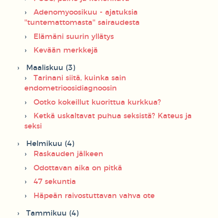
Adenomyoosikuu - ajatuksia
''tuntemattomasta'' sairaudesta
Elämäni suurin yllätys
Kevään merkkejä
Maaliskuu (3)
Tarinani siitä, kuinka sain
endometrioosidiagnoosin
Ootko kokeillut kuorittua kurkkua?
Ketkä uskaltavat puhua seksistä? Kateus ja
seksi
Helmikuu (4)
Raskauden jälkeen
Odottavan aika on pitkä
47 sekuntia
Häpeän raivostuttavan vahva ote
Tammikuu (4)