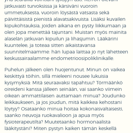
jatkuvasti turvoksissa ja kärsiväni vuoroin
ummetuksesta, vuoroin löysästä vatsasta sekä
päivittäisistä pienistä alavatsakivuista. Lisäksi kuvailen
kipukohtauksia, joiden aikana en pysty liikkumaan ja
olen jopa menettää tajuntani. Muistan myös mainita
alaselän jatkuvan kipuilun ja lihasjumin. Lääkärini
kuuntelee, ja toteaa sitten aikaistavansa
suunnitelmaamme: hän lupaa laittaa jo nyt lähetteen
keskussairaalamme endometrioosipoliklinikalle.
Puhelun jälkeen olen huojentunut. Minun on vaikea
keskittyä töihin, sillä mieleeni nousee lukuisia
kysymyksiä: Mitä seuraavaksi tapahtuu? Törmäänkö
oireideni kanssa jälleen seinään, vai saanko viimein
oikean ammattilaisen auttamaan minua? Joudunko
leikkaukseen, ja jos joudun, mitä kaikkea kehostani
löytyy? Osataanko minua hoitaa kokonaisvaltaisesti,
saanko neuvoja ruokavalioon ja apua myös
fysioterapeutilta? Muutetaanko hormonaalista
lääkitystäni? Miten pystyn kaiken tämän keskellä