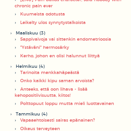
chronic pain ever
Kuumeista odotusta
Leikelty ulos synnytystalkoista
Maaliskuu (3)
Sappivaivoja vai sittenkin endometrioosia
"Ystäväni" hermosärky
Kerho, johon en olisi halunnut liittyä
Helmikuu (4)
Tarinoita menkkahäpeästä
Onko kaikki kipu saman arvoista?
Anteeks, että oon lihava - lisää
kehopositiivisuutta, kiitos!
Polttopuut loppu mutta mieli luottavainen
Tammikuu (4)
Vapaaehtoisesti sairas epänainen?
Oikeus terveyteen