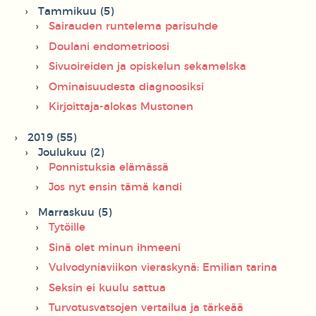
Tammikuu (5)
Sairauden runtelema parisuhde
Doulani endometrioosi
Sivuoireiden ja opiskelun sekamelska
Ominaisuudesta diagnoosiksi
Kirjoittaja-alokas Mustonen
2019 (55)
Joulukuu (2)
Ponnistuksia elämässä
Jos nyt ensin tämä kandi
Marraskuu (5)
Tytöille
Sinä olet minun ihmeeni
Vulvodyniaviikon vieraskynä: Emilian tarina
Seksin ei kuulu sattua
Turvotusvatsojen vertailua ja tärkeää