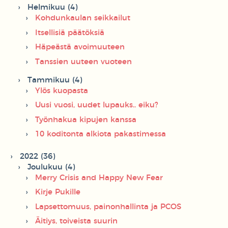
Helmikuu (4)
Kohdunkaulan seikkailut
Itsellisiä päätöksiä
Häpeästä avoimuuteen
Tanssien uuteen vuoteen
Tammikuu (4)
Ylös kuopasta
Uusi vuosi, uudet lupauks.. eiku?
Työnhakua kipujen kanssa
10 koditonta alkiota pakastimessa
2022 (36)
Joulukuu (4)
Merry Crisis and Happy New Fear
Kirje Pukille
Lapsettomuus, painonhallinta ja PCOS
Äitiys, toiveista suurin