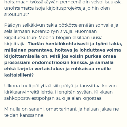
hoitamaan työssäkäyvän perheenäidin velvollisuuksia,
unohtamatta isoja kirjoitusprojekteja joihin olen
sitoutunut?
Päädyn selkäkivun takia pötköttelemään sohvalle ja
selailemaan Korento ry:n sivuja. Huomaan
kirjoituskutsun: Moona-blogiin etsitään uusia
kirjoittajia.
Tiedän henkilökohtaisesti ja työni takia,
millainen parantava, hoitava ja lohduttava voima
kirjoittamisella on. Mitä jos voisin purkaa omaa
prosessiani endometrioosin kanssa, ja samalla
ehkä tarjota vertaistukea ja rohkaisua muille
kaltaisilleni?
Ulkona tuuli pöllyttää siitepölyä ja tanssittaa koivun
kirkkaanvihreitä lehtiä. Hengitän syvään. Klikkaan
sähköpostiviestipohjan auki ja alan kirjoittaa.
Minulla on sanani, omat tarinani, ja haluan jakaa ne
teidän kanssanne.