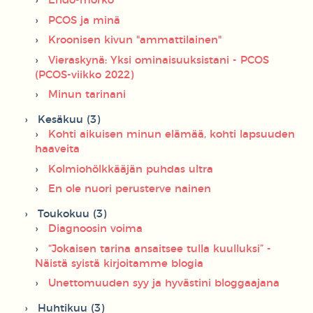
Endo-mörkö
PCOS ja minä
Kroonisen kivun "ammattilainen"
Vieraskynä: Yksi ominaisuuksistani - PCOS
(PCOS-viikko 2022)
Minun tarinani
Kesäkuu (3)
Kohti aikuisen minun elämää, kohti lapsuuden
haaveita
Kolmiohölkkääjän puhdas ultra
En ole nuori perusterve nainen
Toukokuu (3)
Diagnoosin voima
“Jokaisen tarina ansaitsee tulla kuulluksi” -
Näistä syistä kirjoitamme blogia
Unettomuuden syy ja hyvästini bloggaajana
Huhtikuu (3)