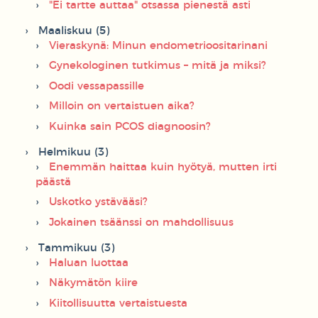
"Ei tartte auttaa" otsassa pienestä asti
Maaliskuu (5)
Vieraskynä: Minun endometrioositarinani
Gynekologinen tutkimus – mitä ja miksi?
Oodi vessapassille
Milloin on vertaistuen aika?
Kuinka sain PCOS diagnoosin?
Helmikuu (3)
Enemmän haittaa kuin hyötyä, mutten irti
päästä
Uskotko ystävääsi?
Jokainen tsäänssi on mahdollisuus
Tammikuu (3)
Haluan luottaa
Näkymätön kiire
Kiitollisuutta vertaistuesta