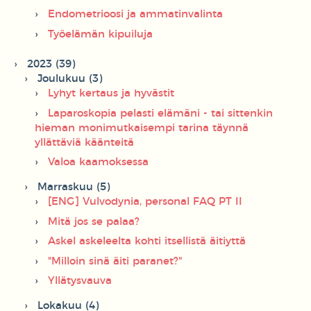
Endometrioosi ja ammatinvalinta
Työelämän kipuiluja
2023 (39)
Joulukuu (3)
Lyhyt kertaus ja hyvästit
Laparoskopia pelasti elämäni - tai sittenkin
hieman monimutkaisempi tarina täynnä
yllättäviä käänteitä
Valoa kaamoksessa
Marraskuu (5)
[ENG] Vulvodynia, personal FAQ PT II
Mitä jos se palaa?
Askel askeleelta kohti itsellistä äitiyttä
"Milloin sinä äiti paranet?"
Yllätysvauva
Lokakuu (4)