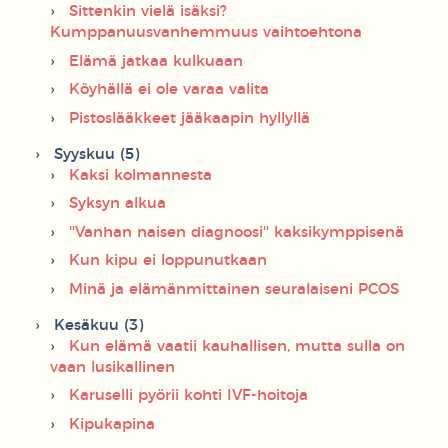
Sittenkin vielä isäksi?
Kumppanuusvanhemmuus vaihtoehtona
Elämä jatkaa kulkuaan
Köyhällä ei ole varaa valita
Pistoslääkkeet jääkaapin hyllyllä
Syyskuu (5)
Kaksi kolmannesta
Syksyn alkua
''Vanhan naisen diagnoosi'' kaksikymppisenä
Kun kipu ei loppunutkaan
Minä ja elämänmittainen seuralaiseni PCOS
Kesäkuu (3)
Kun elämä vaatii kauhallisen, mutta sulla on
vaan lusikallinen
Karuselli pyörii kohti IVF-hoitoja
Kipukapina