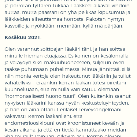
ja pörrötän tyttären tukkaa. Lääkkeet alkavat vihdoin
auttaa, mutta päässäni on yhä pelkkää kipusumua ja
lääkkeiden aiheuttamaa horrosta. Pakotan hymyn
kasvoille ja nyökkään: mennään, kyllä mä pärjään.
Kesäkuu 2021.
Olen varannut soittoajan lääkäriltäni, ja hän soittaa
minulle hieman etuajassa. Esikoinen on kesälomalla
ja vetäydyn siksi makuuhuoneeseen, suljetun oven
taakse puhumaan puhelimessa. Minua jännittää, sillä
niin monia kertoja olen hakeutunut lääkäriin ja tullut
vähätellyksi - eräänkin kerran lääkäri totesi oireitani
kuunneltuaan, että minulla vain sattuu olemaan
”hormonaalisesti huono tuuri”. Olen kuitenkin saanut
nykyisen lääkärini kanssa hyvän keskusteluyhteyden,
ja hän on aina ottanut erilaiset terveysongelmani
vakavasti. Kerron lääkärilleni, että
endometrioosikipuni ovat kroonistuneet kevään ja
kesän aikana, ja että en tiedä, kannattaako meidän
yhä seurailla vointiani syksyyn asti. Kerron olevani