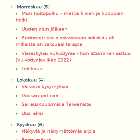
Marraskuu (5)
Mun hoitopolku - matka kivien ja kuoppien
halki
Uuden alun jälkeen
Endometrioosia sairastavan seksivau eli
millaista on seksuaaliterapia
Vieraskynä: Vulvodynia – kun istuminen sattuu
(Vulvodyniaviikko 2022)
Leikkaus
Lokakuu (4)
Vaikeita kysymyksiä
Ruskan patinaa
Sairauskuulumisia Taiwanista
Uusi alku
Syyskuu (6)
Näkyviä ja näkymättömiä arpia