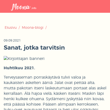
Avaa
navigaat
Etusivu
/
Moona-blogi
/
09.09.2021
Sanat, jotka tarvitsin
Huhtikuu 2021.
Terveysaseman porraskäytävä tulvii valoa ja
kaukaisten askelten ääniä. Jalat ovat pettää alta,
mutta pakotan itseni laskeutumaan portaat alas askel
kerrallaan. Älä hajoa vielä, käsken itseäni. Maskin läpi
henki kulkee ohuena. Sydämeni jyskyttää niin kovaa,
että päässä kohisee. Pääsen alimpaan kerrokseen,
liuku-ovet avautuvat hitaasti ja heti ulos päästyäni