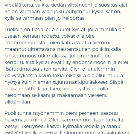
kipulääkettä, vaikka tiedän ylittäneeni jo suositusrajat.
Se on varmaan vaan joku puhjennut kysta, sanon,
kyllä se varmaan pian jo helpottaa.
Tuolloin en tiedä, että suuret kystat, joita minulla on
useaan kertaan todettu, voivat olla oire
endometrioosista - olen kahta vuotta aiemmin
maannut ultrattavana naistentautien poliklinikalla
lapsettomuustutkimuksissa, jolloin minulle on
kerrottu, että kystat eivät liity endometrioosiin ja ettei
lisätutkimuksia siten tarvita. Olen ollut aiemmin
päivystyksessä kivun takia, eikä siitä ole ollut muuta
hyötyä kuin hieman tujummat kipulääkkeet. Siispä
makaan lattialla ja itken, annan ystävän tulla
hieromaan selkääni ja makaamaan viereeni,
silittämään.
Puoli tuntia myöhemmin pieni perheeni saapuu
hakemaan minua. Olen kammennut itseni lattialta,
pessyt itkettyneet kasvot kylmällä vedellä ja saanut
ystäväni avulla puettua. Hoiperran puolison kainaloon