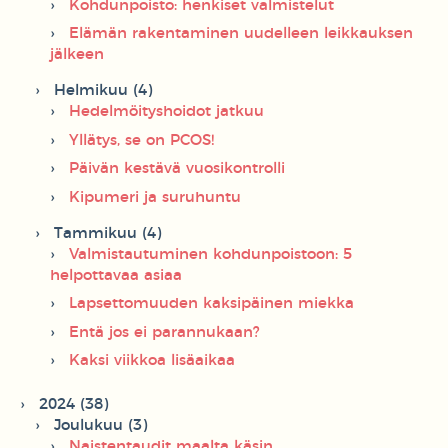
Kohdunpoisto: henkiset valmistelut
Elämän rakentaminen uudelleen leikkauksen
jälkeen
Helmikuu (4)
Hedelmöityshoidot jatkuu
Yllätys, se on PCOS!
Päivän kestävä vuosikontrolli
Kipumeri ja suruhuntu
Tammikuu (4)
Valmistautuminen kohdunpoistoon: 5
helpottavaa asiaa
Lapsettomuuden kaksipäinen miekka
Entä jos ei parannukaan?
Kaksi viikkoa lisäaikaa
2024 (38)
Joulukuu (3)
Naistentaudit maalta käsin