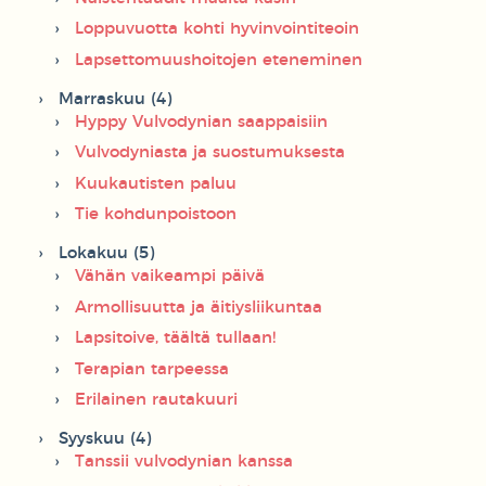
Loppuvuotta kohti hyvinvointiteoin
Lapsettomuushoitojen eteneminen
Marraskuu (4)
Hyppy Vulvodynian saappaisiin
Vulvodyniasta ja suostumuksesta
Kuukautisten paluu
Tie kohdunpoistoon
Lokakuu (5)
Vähän vaikeampi päivä
Armollisuutta ja äitiysliikuntaa
Lapsitoive, täältä tullaan!
Terapian tarpeessa
Erilainen rautakuuri
Syyskuu (4)
Tanssii vulvodynian kanssa