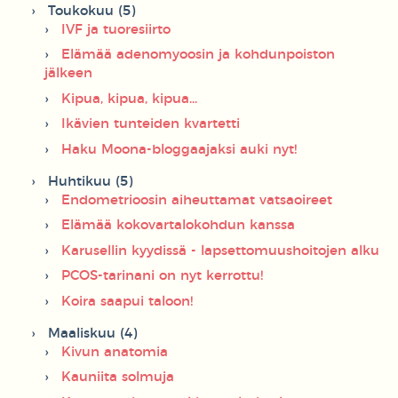
Toukokuu (5)
IVF ja tuoresiirto
Elämää adenomyoosin ja kohdunpoiston
jälkeen
Kipua, kipua, kipua...
Ikävien tunteiden kvartetti
Haku Moona-bloggaajaksi auki nyt!
Huhtikuu (5)
Endometrioosin aiheuttamat vatsaoireet
Elämää kokovartalokohdun kanssa
Karusellin kyydissä - lapsettomuushoitojen alku
PCOS-tarinani on nyt kerrottu!
Koira saapui taloon!
Maaliskuu (4)
Kivun anatomia
Kauniita solmuja