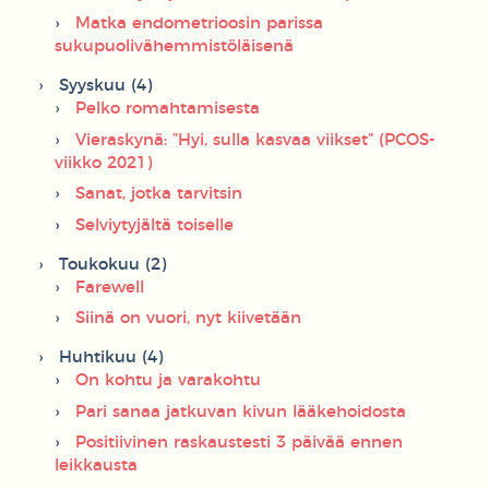
Matka endometrioosin parissa
sukupuolivähemmistöläisenä
Syyskuu (4)
Pelko romahtamisesta
Vieraskynä: ”Hyi, sulla kasvaa viikset” (PCOS-
viikko 2021)
Sanat, jotka tarvitsin
Selviytyjältä toiselle
Toukokuu (2)
Farewell
Siinä on vuori, nyt kiivetään
Huhtikuu (4)
On kohtu ja varakohtu
Pari sanaa jatkuvan kivun lääkehoidosta
Positiivinen raskaustesti 3 päivää ennen
leikkausta