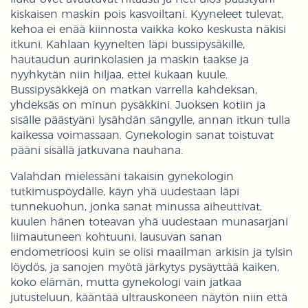
kiskaisen maskin pois kasvoiltani. Kyyneleet tulevat,
kehoa ei enää kiinnosta vaikka koko keskusta näkisi
itkuni. Kahlaan kyynelten läpi bussipysäkille,
hautaudun aurinkolasien ja maskin taakse ja
nyyhkytän niin hiljaa, ettei kukaan kuule.
Bussipysäkkejä on matkan varrella kahdeksan,
yhdeksäs on minun pysäkkini. Juoksen kotiin ja
sisälle päästyäni lysähdän sängylle, annan itkun tulla
kaikessa voimassaan. Gynekologin sanat toistuvat
pääni sisällä jatkuvana nauhana.
Valahdan mielessäni takaisin gynekologin
tutkimuspöydälle, käyn yhä uudestaan läpi
tunnekuohun, jonka sanat minussa aiheuttivat,
kuulen hänen toteavan yhä uudestaan munasarjani
liimautuneen kohtuuni, lausuvan sanan
endometrioosi kuin se olisi maailman arkisin ja tylsin
löydös, ja sanojen myötä järkytys pysäyttää kaiken,
koko elämän, mutta gynekologi vain jatkaa
jutusteluun, kääntää ultrauskoneen näytön niin että