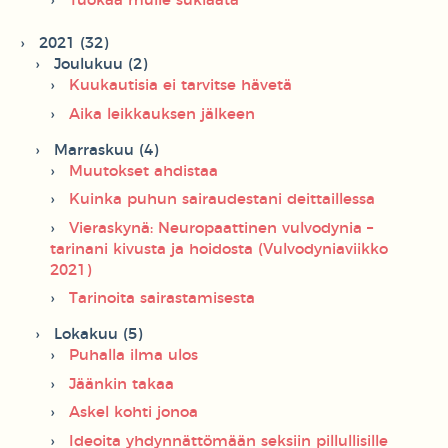
Tuokaa mulle suklaata
2021 (32)
Joulukuu (2)
Kuukautisia ei tarvitse hävetä
Aika leikkauksen jälkeen
Marraskuu (4)
Muutokset ahdistaa
Kuinka puhun sairaudestani deittaillessa
Vieraskynä: Neuropaattinen vulvodynia –
tarinani kivusta ja hoidosta (Vulvodyniaviikko
2021)
Tarinoita sairastamisesta
Lokakuu (5)
Puhalla ilma ulos
Jäänkin takaa
Askel kohti jonoa
Ideoita yhdynnättömään seksiin pillullisille