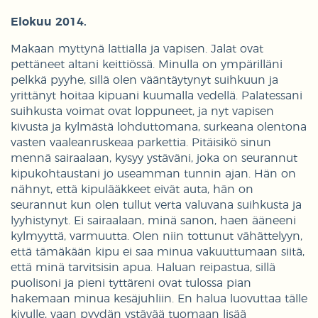
Elokuu 2014.
Makaan myttynä lattialla ja vapisen. Jalat ovat
pettäneet altani keittiössä. Minulla on ympärilläni
pelkkä pyyhe, sillä olen vääntäytynyt suihkuun ja
yrittänyt hoitaa kipuani kuumalla vedellä. Palatessani
suihkusta voimat ovat loppuneet, ja nyt vapisen
kivusta ja kylmästä lohduttomana, surkeana olentona
vasten vaaleanruskeaa parkettia. Pitäisikö sinun
mennä sairaalaan, kysyy ystäväni, joka on seurannut
kipukohtaustani jo useamman tunnin ajan. Hän on
nähnyt, että kipulääkkeet eivät auta, hän on
seurannut kun olen tullut verta valuvana suihkusta ja
lyyhistynyt. Ei sairaalaan, minä sanon, haen ääneeni
kylmyyttä, varmuutta. Olen niin tottunut vähättelyyn,
että tämäkään kipu ei saa minua vakuuttumaan siitä,
että minä tarvitsisin apua. Haluan reipastua, sillä
puolisoni ja pieni tyttäreni ovat tulossa pian
hakemaan minua kesäjuhliin. En halua luovuttaa tälle
kivulle, vaan pyydän ystävää tuomaan lisää