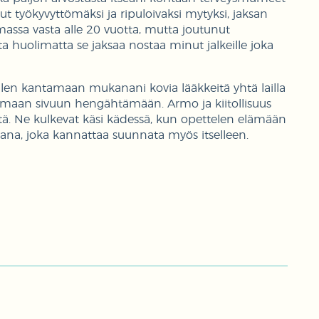
t työkyvyttömäksi ja ripuloivaksi mytyksi, jaksan
emassa vasta alle 20 vuotta, mutta joutunut
a huolimatta se jaksaa nostaa minut jalkeille joka
ulen kantamaan mukanani kovia lääkkeitä yhtä lailla
stumaan sivuun hengähtämään. Armo ja kiitollisuus
keitä. Ne kulkevat käsi kädessä, kun opettelen elämään
sana, joka kannattaa suunnata myös itselleen.