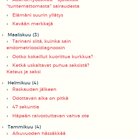
''tuntemattomasta'' sairaudesta
Elämäni suurin yllätys
Kevään merkkejä
Maaliskuu (3)
Tarinani siitä, kuinka sain
endometrioosidiagnoosin
Ootko kokeillut kuorittua kurkkua?
Ketkä uskaltavat puhua seksistä?
Kateus ja seksi
Helmikuu (4)
Raskauden jälkeen
Odottavan aika on pitkä
47 sekuntia
Häpeän raivostuttavan vahva ote
Tammikuu (4)
Alkuvuoden hässäkkää