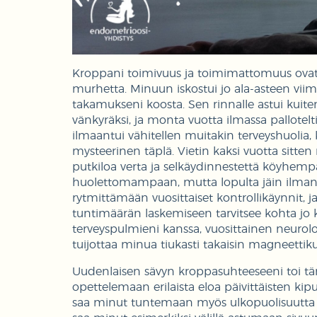
Kroppani toimivuus ja toimimattomuus ovat a
murhetta. Minuun iskostui jo ala-asteen viim
takamukseni koosta. Sen rinnalle astui kuite
vänkyräksi, ja monta vuotta ilmassa pallotelt
ilmaantui vähitellen muitakin terveyshuolia, 
mysteerinen täplä. Vietin kaksi vuotta sitt
putkiloa verta ja selkäydinnestettä köyhempä
huolettomampaan, mutta lopulta jäin ilman kun
rytmittämään vuosittaiset kontrollikäynnit,
tuntimäärän laskemiseen tarvitsee kohta jo
terveyspulmieni kanssa, vuosittainen neurolo
tuijottaa minua tiukasti takaisin magneettik
Uudenlaisen sävyn kroppasuhteeseeni toi t
opettelemaan erilaista eloa päivittäisten k
saa minut tuntemaan myös ulkopuolisuutta y