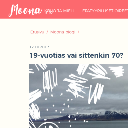
KEHO JA MIELI
EPÄTYYPILLISET OIREE
Etusivu
/
Moona-blogi
/
12.10.2017
19-vuotias vai sittenkin 70?