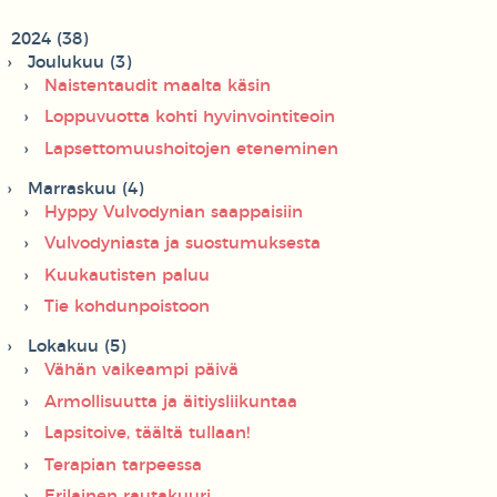
2024 (38)
Joulukuu (3)
Naistentaudit maalta käsin
Loppuvuotta kohti hyvinvointiteoin
Lapsettomuushoitojen eteneminen
Marraskuu (4)
Hyppy Vulvodynian saappaisiin
Vulvodyniasta ja suostumuksesta
Kuukautisten paluu
Tie kohdunpoistoon
Lokakuu (5)
Vähän vaikeampi päivä
Armollisuutta ja äitiysliikuntaa
Lapsitoive, täältä tullaan!
Terapian tarpeessa
Erilainen rautakuuri