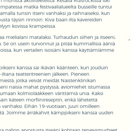
monista aktiviteeteista. Kesällä Ruisrockissa iski
mpatessa matka festivaalialueelta busseille tuntui
. Samalla tunsin itseni vanhaksi ja raihnaiseksi, kun
ta täysin rinnoin. Kiva baari-ilta kavereiden
elyyn kovissa krampeissa.
saa mielialani matalaksi. Turhaudun siihen ja itseeni,
. Se on usein turvonnut ja pitää kummallisia ääniä.
oissa, kun vertailen isoisäni kanssa käyttämiämme
ikseni kanssa sai ikävän käänteen, kun jouduin
ltana teatteritreenien jälkeen. Pieneen
iestä, jotka veivät meidät Naistenklinikan
seni naisia mahat pystyssä, aviomiehet istumassa
kkumaan kolmiolääkkeen värittämiä unia. Kaksi
in käteen morfiinireseptin, enkä lähetettä
a vanhaksi. Eihän 19-vuotiaan, juuri omilleen
ältä. Joimme ärräkahvit kämppikseni kanssa uuden
inka paljon arvostusta itseäni kohtaan terveysmurheet