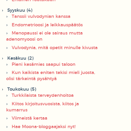
Syyskuu (4)
Tanssii vulvodynian kanssa
Endometrioosi ja leikkauspäätös
Menopaussi ei ole sairaus mutta
adenomyoosi on
Vulvodynia, mitä opetit minulle kivusta
Kesäkuu (2)
Pieni kesämies saapui taloon
Kun kaikista eniten tekisi mieli juosta,
olisi tärkeintä pysähtyä
Toukokuu (5)
Turkkilaista terveydenhoitoa
Kiitos kirjoitusvuosista, kiitos ja
kumarrus
Viimeistä kertaa
Hae Moona-bloggaajaksi nyt!