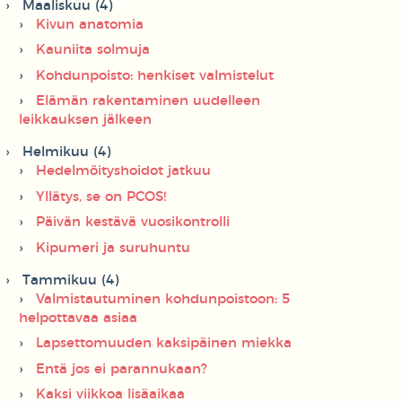
Maaliskuu (4)
Kivun anatomia
Kauniita solmuja
Kohdunpoisto: henkiset valmistelut
Elämän rakentaminen uudelleen
leikkauksen jälkeen
Helmikuu (4)
Hedelmöityshoidot jatkuu
Yllätys, se on PCOS!
Päivän kestävä vuosikontrolli
Kipumeri ja suruhuntu
Tammikuu (4)
Valmistautuminen kohdunpoistoon: 5
helpottavaa asiaa
Lapsettomuuden kaksipäinen miekka
Entä jos ei parannukaan?
Kaksi viikkoa lisäaikaa