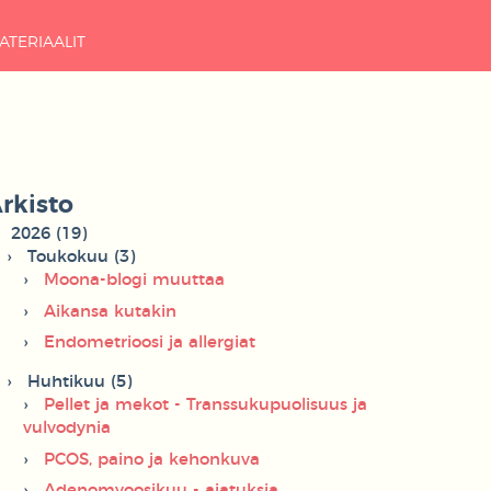
ATERIAALIT
rkisto
2026 (19)
Toukokuu (3)
Moona-blogi muuttaa
Aikansa kutakin
Endometrioosi ja allergiat
Huhtikuu (5)
Pellet ja mekot - Transsukupuolisuus ja
vulvodynia
PCOS, paino ja kehonkuva
Adenomyoosikuu - ajatuksia