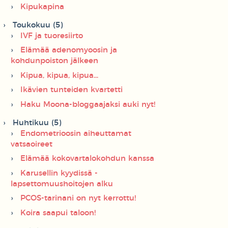
Kipukapina
Toukokuu (5)
IVF ja tuoresiirto
Elämää adenomyoosin ja
kohdunpoiston jälkeen
Kipua, kipua, kipua...
Ikävien tunteiden kvartetti
Haku Moona-bloggaajaksi auki nyt!
Huhtikuu (5)
Endometrioosin aiheuttamat
vatsaoireet
Elämää kokovartalokohdun kanssa
Karusellin kyydissä -
lapsettomuushoitojen alku
PCOS-tarinani on nyt kerrottu!
Koira saapui taloon!