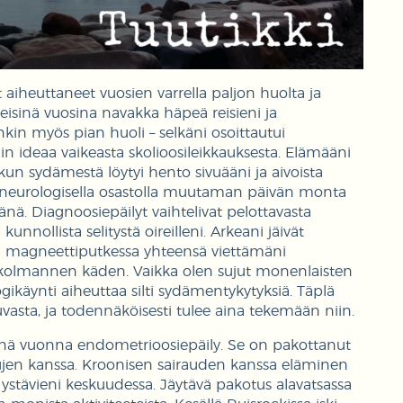
iheuttaneet vuosien varrella paljon huolta ja
eisinä vuosina navakka häpeä reisieni ja
nkin myös pian huoli – selkäni osoittautui
iin ideaa vaikeasta skolioosileikkauksesta. Elämääni
kun sydämestä löytyi hento sivuääni ja aivoista
en neurologisella osastolla muutaman päivän monta
nä. Diagnoosiepäilyt vaihtelivat pelottavasta
nollista selitystä oireilleni. Arkeani jäivät
 ja magneettiputkessa yhteensä viettämäni
 kolmannen käden. Vaikka olen sujut monenlaisten
gikäynti aiheuttaa silti sydämentykytyksiä. Täplä
uvasta, ja todennäköisesti tulee aina tekemään niin.
änä vuonna endometrioosiepäily. Se on pakottanut
ipujen kanssa. Kroonisen sairauden kanssa eläminen
stävieni keskuudessa. Jäytävä pakotus alavatsassa