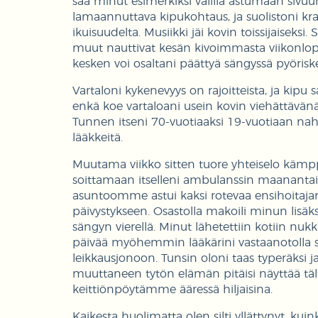
saa minut esimerkiksi välillä astumaan sivuun 
lamaannuttava kipukohtaus, ja suolistoni kra
ikuisuudelta. Musiikki jäi kovin toissijaiseksi
muut nauttivat kesän kivoimmasta viikonlopus
kesken voi osaltani päättyä sängyssä pyörisk
Vartaloni kykenevyys on rajoitteista, ja kipu 
enkä koe vartaloani usein kovin viehättävänä
Tunnen itseni 70-vuotiaaksi 19-vuotiaan nah
lääkkeitä.
Muutama viikko sitten tuore yhteiselo kämpp
soittamaan itselleni ambulanssin maanantai-i
asuntoomme astui kaksi rotevaa ensihoitajam
päivystykseen. Osastolla makoili minun lisäk
sängyn vierellä. Minut lähetettiin kotiin nu
päivää myöhemmin lääkärini vastaanotolla sa
leikkausjonoon. Tunsin oloni taas typeräksi j
muuttaneen tytön elämän pitäisi näyttää t
keittiönpöytämme ääressä hiljaisina.
Kaikesta huolimatta olen silti yllättynyt, ku