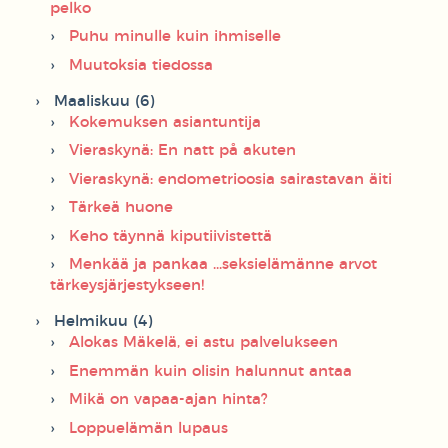
pelko
Puhu minulle kuin ihmiselle
Muutoksia tiedossa
Maaliskuu (6)
Kokemuksen asiantuntija
Vieraskynä: En natt på akuten
Vieraskynä: endometrioosia sairastavan äiti
Tärkeä huone
Keho täynnä kiputiivistettä
Menkää ja pankaa ...seksielämänne arvot
tärkeysjärjestykseen!
Helmikuu (4)
Alokas Mäkelä, ei astu palvelukseen
Enemmän kuin olisin halunnut antaa
Mikä on vapaa-ajan hinta?
Loppuelämän lupaus