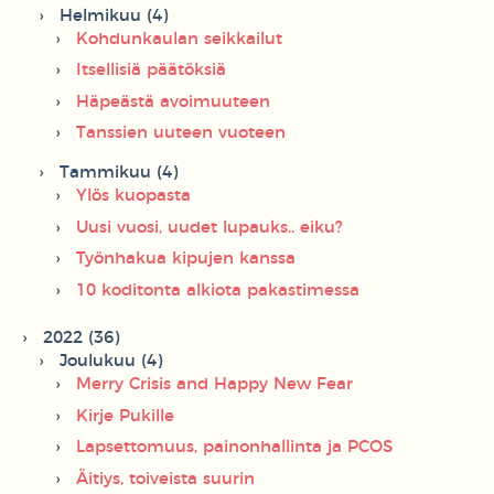
Helmikuu (4)
Kohdunkaulan seikkailut
Itsellisiä päätöksiä
Häpeästä avoimuuteen
Tanssien uuteen vuoteen
Tammikuu (4)
Ylös kuopasta
Uusi vuosi, uudet lupauks.. eiku?
Työnhakua kipujen kanssa
10 koditonta alkiota pakastimessa
2022 (36)
Joulukuu (4)
Merry Crisis and Happy New Fear
Kirje Pukille
Lapsettomuus, painonhallinta ja PCOS
Äitiys, toiveista suurin