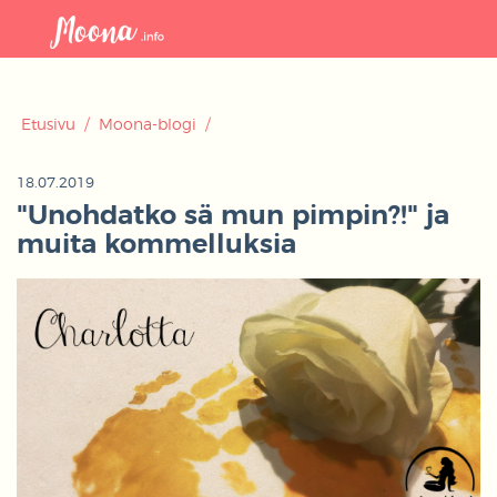
Avaa
navigaat
Etusivu
/
Moona-blogi
/
18.07.2019
"Unohdatko sä mun pimpin?!" ja
muita kommelluksia