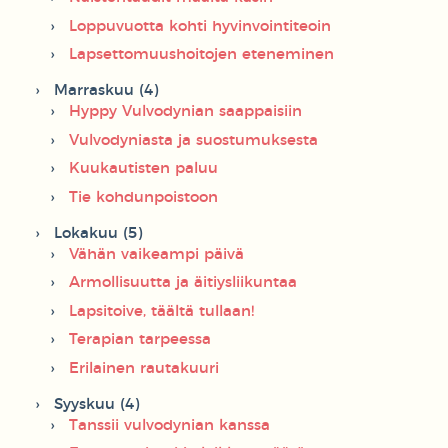
Loppuvuotta kohti hyvinvointiteoin
Lapsettomuushoitojen eteneminen
Marraskuu (4)
Hyppy Vulvodynian saappaisiin
Vulvodyniasta ja suostumuksesta
Kuukautisten paluu
Tie kohdunpoistoon
Lokakuu (5)
Vähän vaikeampi päivä
Armollisuutta ja äitiysliikuntaa
Lapsitoive, täältä tullaan!
Terapian tarpeessa
Erilainen rautakuuri
Syyskuu (4)
Tanssii vulvodynian kanssa