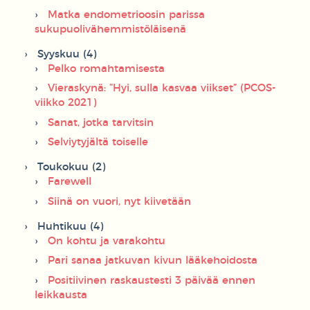
Matka endometrioosin parissa
sukupuolivähemmistöläisenä
Syyskuu (4)
Pelko romahtamisesta
Vieraskynä: ”Hyi, sulla kasvaa viikset” (PCOS-
viikko 2021)
Sanat, jotka tarvitsin
Selviytyjältä toiselle
Toukokuu (2)
Farewell
Siinä on vuori, nyt kiivetään
Huhtikuu (4)
On kohtu ja varakohtu
Pari sanaa jatkuvan kivun lääkehoidosta
Positiivinen raskaustesti 3 päivää ennen
leikkausta