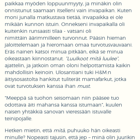
paikkaa myöden loppuunmyyty, ja minäkin olin
onnistunut saamaan itselleni vain invapaikan. Kuten
moni junalla matkustava tietää, invapaikka ei ole
mikään kunnon istuin. Onnekseni invapaikalla oli
kuitenkin runsaasti tilaa - vatsani oli
nimittäin äärimmilleen turvonnut. Pääsin hieman
jaloittelemaan ja hieromaan omaa turvotusvauvaani.
Eräs nainen katsoi minua pitkään, eikä se minua
oikeastaan kiinnostanut.
”Luulkoot mitä luulee”
,
ajattelin, ja jatkoin oman oloni helpottamista kaikin
mahdollisin keinoin. Ulosantiani tuki H&M:n
äitiysosastolta hankitut tuliterät mamafarkut, jotka
ovat turvotuksen kanssa ihan
must.
”Meeppä sä tuohon seisomaan niin pääsee tuo
odottava äiti mahansa kanssa istumaan”, kuulen
naisen yhtäkkiä sanovan vieressään istuvalle
teinipojalle.
Hetken mietin, että
mitä
, puhuuko hän oikeasti
minulle? Nopeasti tajusin, että jep – minä olin juurikin