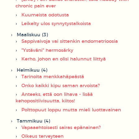
chronic pain ever
Kuumeista odotusta
Leikelty ulos synnytystalkoista
Maaliskuu (3)
Sappivaivoja vai sittenkin endometrioosia
"Ystäväni" hermosärky
Kerho, johon en olisi halunnut liittyä
Helmikuu (4)
Tarinoita menkkahäpeästä
Onko kaikki kipu saman arvoista?
Anteeks, että oon lihava - lisää
kehopositiivisuutta, kiitos!
Polttopuut loppu mutta mieli luottavainen
Tammikuu (4)
Vapaaehtoisesti sairas epänainen?
Oikeus terveyteen