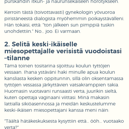
purskahdin itkun- ja naurunsekaiseen hörötykseen.
Kerroin tästä (toivottavasti) gynekologin yövuoroa
piristäneestä dialogista myöhemmin poikaystävälleni.
Hän tokaisi, että: ”ton jälkeen sun pimppiä tuskin
unohdettiin.” No… joo. Ei varmaan.
2. Selitä keski-ikäiselle
miesopettajalle verisistä vuodoistasi
–tilanne
Tämä toinen tositarina sijoittuu koulun tyttöjen
vessaan. Ihana ystäväni haki minulle apua koulun
kansliasta kesken oppitunnin, sillä olin oksentamassa
tyttöjen vessassa järkyttävien vatsakramppien takia.
Huomasin vuotavani runsaasti verta, juurikin sieltä,
kuten opettaja vaginaani viittasi. Minä makasin
lattialla sikiöasennossa ja meidän keskustelumme
keski-ikäisen miesopettajani kanssa meni näin:
”Täältä hätäkeskuksesta kysyttiin että... ööh... vuotaako
verta?”