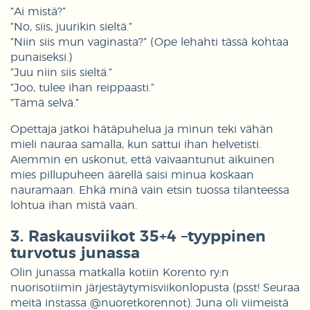
”Ai mistä?”
”No, siis, juurikin sieltä.”
”Niin siis mun vaginasta?” (Ope lehahti tässä kohtaa
punaiseksi.)
”Juu niin siis sieltä.”
”Joo, tulee ihan reippaasti.”
”Tämä selvä.”
Opettaja jatkoi hätäpuhelua ja minun teki vähän
mieli nauraa samalla, kun sattui ihan helvetisti.
Aiemmin en uskonut, että vaivaantunut aikuinen
mies pillupuheen äärellä saisi minua koskaan
nauramaan. Ehkä minä vain etsin tuossa tilanteessa
lohtua ihan mistä vaan.
3. Raskausviikot 35+4 –tyyppinen
turvotus junassa
Olin junassa matkalla kotiin Korento ry:n
nuorisotiimin järjestäytymisviikonlopusta (psst! Seuraa
meitä instassa @nuoretkorennot). Juna oli viimeistä