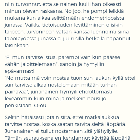
niin turvonnut, että se nainen luuli ihan oikeasti
minun olevan raskaana. No joo, helpompi leikkiä
mukana kun alkaa selittämään endometrioosista
junassa. Vaikka tietoisuuden levittäminen olisikin
tarpeen, turvonneen vatsan kanssa luennointi siinä
täpötäydessä junassa ei juuri sillä hetkellä napannut
laisinkaan.
”Ei mun tarvitse istua, parempi vain kun pääsee
vähän jaloittelemaan”, sanoin ja hymyilin
epävarmasti.
”No mutta mä voin nostaa tuon sun laukun kyllä ettei
sun tarvitse alkaa nostelemaan mitään turhan
painavaa”, junanainen hymyili ehdottomasti
leveämmin kuin minä ja melkein nousi jo
penkistään. O-ou.
Selitin hätäisesti jotain siitä, ettei matkalaukkua
tarvitse nostaa, koska saatan tarvita sieltä läppäriä.
Junanainen ei tullut nostamaan sitä ylähyllylle.
Tämän seurauksena en kehdannut käyttää läppäriä