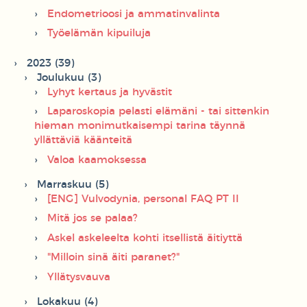
Endometrioosi ja ammatinvalinta
Työelämän kipuiluja
2023 (39)
Joulukuu (3)
Lyhyt kertaus ja hyvästit
Laparoskopia pelasti elämäni - tai sittenkin
hieman monimutkaisempi tarina täynnä
yllättäviä käänteitä
Valoa kaamoksessa
Marraskuu (5)
[ENG] Vulvodynia, personal FAQ PT II
Mitä jos se palaa?
Askel askeleelta kohti itsellistä äitiyttä
"Milloin sinä äiti paranet?"
Yllätysvauva
Lokakuu (4)