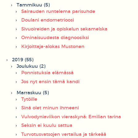
Tammikuu (5)
Sairauden runtelema parisuhde
Doulani endometrioosi
Sivuoireiden ja opiskelun sekamelska
Ominaisuudesta diagnoosiksi
Kirjoittaja-alokas Mustonen
2019 (55)
Joulukuu (2)
Ponnistuksia elämässä
Jos nyt ensin tämä kandi
Marraskuu (5)
Tytöille
Sinä olet minun ihmeeni
Vulvodyniaviikon vieraskynä: Emilian tarina
Seksin ei kuulu sattua
Turvotusvatsojen vertailua ja tärkeää