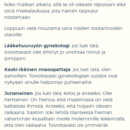
koko matkan aikana, sillä se oli oikeasti repussani eikä
siinä matkalaukussa, jota nainen tarjoutui
nostamaan.
Loppuun vielä muutama sana näiden tositarinoiden
staroille:
Lääkehuuruyön gynekologi
: jos luet tätä,
toivottavasti olet ehtinyt jo unohtaa minut ja
pimppini.
Keski-ikäinen miesopettaja
: jos luet tätä, olen
pahoillani. Toivottavasti gynekologiset vuodot ovat
nykyään sinulle helpompi puheenaihe.
Junanainen
: jos luet tätä, kiitos ja anteeksi. Olet
herttainen. On hienoa, että maailmassa on vielä
kaltaisiasi ihmisiä. Anteeksi, että huijasin olevani
raskaana. Saatoin toki tehdä tilanteesta hieman
vähemmän kiusallisen meille molemmille leikkimällä,
että olen raskaana. Toivottavasti siis ymmärrät.