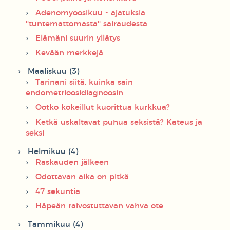
Adenomyoosikuu - ajatuksia
''tuntemattomasta'' sairaudesta
Elämäni suurin yllätys
Kevään merkkejä
Maaliskuu (3)
Tarinani siitä, kuinka sain
endometrioosidiagnoosin
Ootko kokeillut kuorittua kurkkua?
Ketkä uskaltavat puhua seksistä? Kateus ja
seksi
Helmikuu (4)
Raskauden jälkeen
Odottavan aika on pitkä
47 sekuntia
Häpeän raivostuttavan vahva ote
Tammikuu (4)