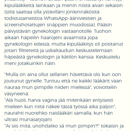
kipulääkkeitä lainkaan ja menin niistä aivan sekaisin
(siitä saattaa olla ystävilläni jonkinnäköistä
todistusaineistoa WhatsApp-ääniviestien ja
screenshotattujen snäppien muodossa). Pääsin
päivystävän gynekologin vastaanotolle. Tuohon
aikaan häpeilin haarojeni avaamista jopa
gynekologin edessä, mutta kipulääkitys oli poistanut
jotain filttereitä ja uskaltauduin keskustelemaan
häpeästä gynekologin ja kätilön kanssa. Keskustelu
meni jotakuinkin näin:
”Mulla on aina ollut sellanen hävettävä olo kun oon
joutunut gynelle. Tuntuu että ne kaikki lääkärit vaan
nauraa mun pimpille niiden mielessä”, voivottelin
väsyneenä.
”Älä huoli, harva vagina jää mitenkään erityisesti
mieleen kun niitä näkee tässä työssä aika paljon”,
naurahti nuorehko naislääkäri samalla, kun hän
ultrasi munasarjojani.
”Ai siis mitä, unohdatko sä mun pimpin?!” tokaisin ja