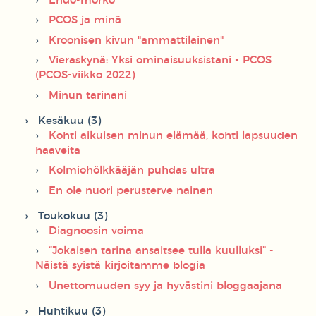
Endo-mörkö
PCOS ja minä
Kroonisen kivun "ammattilainen"
Vieraskynä: Yksi ominaisuuksistani - PCOS
(PCOS-viikko 2022)
Minun tarinani
Kesäkuu (3)
Kohti aikuisen minun elämää, kohti lapsuuden
haaveita
Kolmiohölkkääjän puhdas ultra
En ole nuori perusterve nainen
Toukokuu (3)
Diagnoosin voima
“Jokaisen tarina ansaitsee tulla kuulluksi” -
Näistä syistä kirjoitamme blogia
Unettomuuden syy ja hyvästini bloggaajana
Huhtikuu (3)