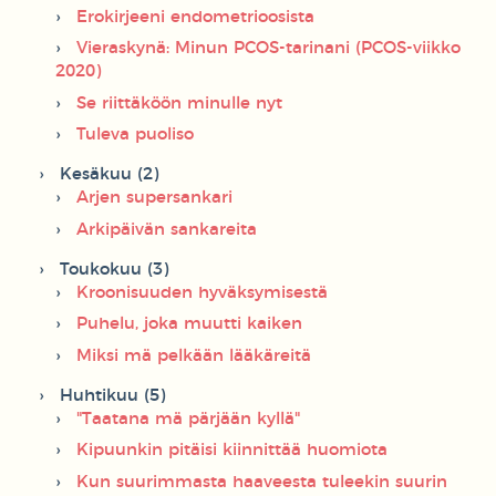
Erokirjeeni endometrioosista
Vieraskynä: Minun PCOS-tarinani (PCOS-viikko
2020)
Se riittäköön minulle nyt
Tuleva puoliso
Kesäkuu (2)
Arjen supersankari
Arkipäivän sankareita
Toukokuu (3)
Kroonisuuden hyväksymisestä
Puhelu, joka muutti kaiken
Miksi mä pelkään lääkäreitä
Huhtikuu (5)
"Taatana mä pärjään kyllä"
Kipuunkin pitäisi kiinnittää huomiota
Kun suurimmasta haaveesta tuleekin suurin