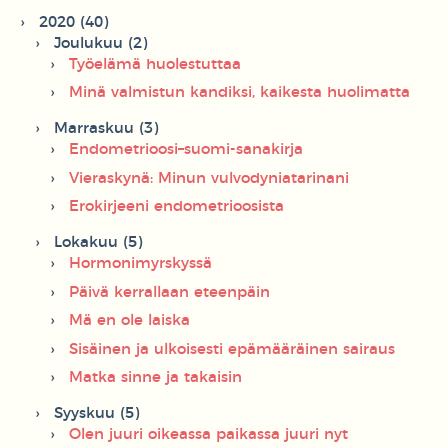
2020 (40)
Joulukuu (2)
Työelämä huolestuttaa
Minä valmistun kandiksi, kaikesta huolimatta
Marraskuu (3)
Endometrioosi–suomi-sanakirja
Vieraskynä: Minun vulvodyniatarinani
Erokirjeeni endometrioosista
Lokakuu (5)
Hormonimyrskyssä
Päivä kerrallaan eteenpäin
Mä en ole laiska
Sisäinen ja ulkoisesti epämääräinen sairaus
Matka sinne ja takaisin
Syyskuu (5)
Olen juuri oikeassa paikassa juuri nyt