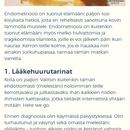
Endometrioosi on tuonut elämääni paljon tosi
kivuliaita hetkiä, joita en rehellisesti sanottuna kovin
lämmöllä muistele. Endometrioosi on kuitenkin
tuonut elämääni myös melko hulvattomia ja
tragikoomisia tilanteita, joille ei voi jälkeen päin kuin
nauraa. Kerron teille kolme, jos ei hauskaa niin
ainakin surkuhupaisaa, tarinaa tämän matkan
varrelta.
1. Lääkehuurutarinat
Niitä on
paljon
. Valitsin kuitenkin tämän
ehdottomasti (mielestäni) noloimman teille
kerrottavaksi ja julkaistavaksi ihan kaikkien niiden
ihmisten luettavaksi, jotka tietävät internetistä yhtään
mitään. Here we go:
Ennen diagnoosia olin käymässä päivystyksessä. Olin
turhautunut ja väsynyt sekä omasta mielestäni
ylilääkitty – tuohon aikaan pääni ei kestänyt vahvoja