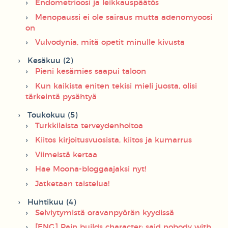
Endometrioosi ja leikkauspäätös
Menopaussi ei ole sairaus mutta adenomyoosi
on
Vulvodynia, mitä opetit minulle kivusta
Kesäkuu (2)
Pieni kesämies saapui taloon
Kun kaikista eniten tekisi mieli juosta, olisi
tärkeintä pysähtyä
Toukokuu (5)
Turkkilaista terveydenhoitoa
Kiitos kirjoitusvuosista, kiitos ja kumarrus
Viimeistä kertaa
Hae Moona-bloggaajaksi nyt!
Jatketaan taistelua!
Huhtikuu (4)
Selviytymistä oravanpyörän kyydissä
[ENG] Pain builds character; said nobody with