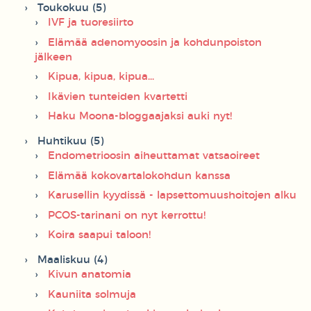
Toukokuu (5)
IVF ja tuoresiirto
Elämää adenomyoosin ja kohdunpoiston
jälkeen
Kipua, kipua, kipua...
Ikävien tunteiden kvartetti
Haku Moona-bloggaajaksi auki nyt!
Huhtikuu (5)
Endometrioosin aiheuttamat vatsaoireet
Elämää kokovartalokohdun kanssa
Karusellin kyydissä - lapsettomuushoitojen alku
PCOS-tarinani on nyt kerrottu!
Koira saapui taloon!
Maaliskuu (4)
Kivun anatomia
Kauniita solmuja