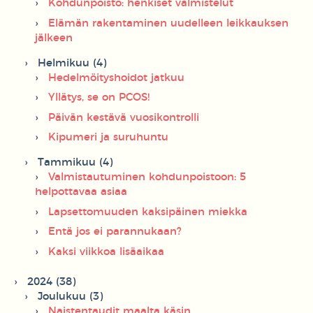
Kohdunpoisto: henkiset valmistelut
Elämän rakentaminen uudelleen leikkauksen
jälkeen
Helmikuu (4)
Hedelmöityshoidot jatkuu
Yllätys, se on PCOS!
Päivän kestävä vuosikontrolli
Kipumeri ja suruhuntu
Tammikuu (4)
Valmistautuminen kohdunpoistoon: 5
helpottavaa asiaa
Lapsettomuuden kaksipäinen miekka
Entä jos ei parannukaan?
Kaksi viikkoa lisäaikaa
2024 (38)
Joulukuu (3)
Naistentaudit maalta käsin