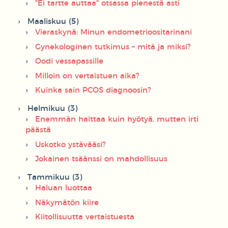
"Ei tartte auttaa" otsassa pienestä asti
Maaliskuu (5)
Vieraskynä: Minun endometrioositarinani
Gynekologinen tutkimus – mitä ja miksi?
Oodi vessapassille
Milloin on vertaistuen aika?
Kuinka sain PCOS diagnoosin?
Helmikuu (3)
Enemmän haittaa kuin hyötyä, mutten irti
päästä
Uskotko ystävääsi?
Jokainen tsäänssi on mahdollisuus
Tammikuu (3)
Haluan luottaa
Näkymätön kiire
Kiitollisuutta vertaistuesta