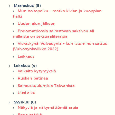
Marraskuu (5)
Mun hoitopolku - matka kivien ja kuoppien
halki
Uuden alun jälkeen
Endometrioosia sairastavan seksivau eli
millaista on seksuaaliterapia
Vieraskynä: Vulvodynia – kun istuminen sattuu
(Vulvodyniaviikko 2022)
Leikkaus
Lokakuu (4)
Vaikeita kysymyksiä
Ruskan patinaa
Sairauskuulumisia Taiwanista
Uusi alku
Syyskuu (6)
Näkyviä ja näkymättömiä arpia