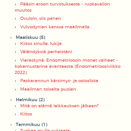
Pääsin eroon turvotuksesta - ruokavalion
muutos
Ovuloin, siis panen
Vulvodynian kanssa maailmalla
Maaliskuu (5)
Kiitos sinulle, lukija
Välähdyksiä perheistäni
Vieraskynä: Endometrioosin monet vaiheet -
kokemustarina avanteesta (Endometrioosiviikko
2022)
Paskarannun kärsimys- ja ostoslista
Maailman toiselta puolen
Helmikuu (2)
Mitä on elämä leikkauksen jälkeen?
Kiitos
Tammikuu (1)
Tuokaa mulle suklaata