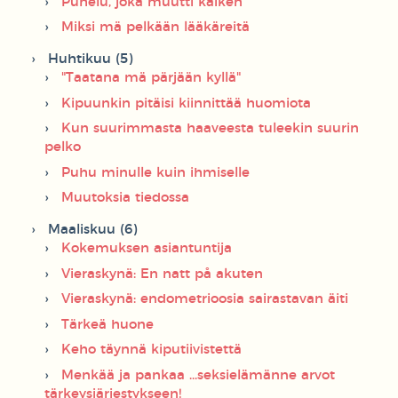
Puhelu, joka muutti kaiken
Miksi mä pelkään lääkäreitä
Huhtikuu (5)
"Taatana mä pärjään kyllä"
Kipuunkin pitäisi kiinnittää huomiota
Kun suurimmasta haaveesta tuleekin suurin
pelko
Puhu minulle kuin ihmiselle
Muutoksia tiedossa
Maaliskuu (6)
Kokemuksen asiantuntija
Vieraskynä: En natt på akuten
Vieraskynä: endometrioosia sairastavan äiti
Tärkeä huone
Keho täynnä kiputiivistettä
Menkää ja pankaa ...seksielämänne arvot
tärkeysjärjestykseen!