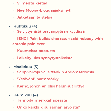
Viimeistä kertaa
Hae Moona-bloggaajaksi nyt!
Jatketaan taistelua!
Huhtikuu (4)
Selviytymistä oravanpyörän kyydissä
[ENG] Pain builds character; said nobody with
chronic pain ever
Kuumeista odotusta
Leikelty ulos synnytystalkoista
Maaliskuu (3)
Sappivaivoja vai sittenkin endometrioosia
"Ystäväni" hermosärky
Kerho, johon en olisi halunnut liittyä
Helmikuu (4)
Tarinoita menkkahäpeästä
Onko kaikki kipu saman arvoista?