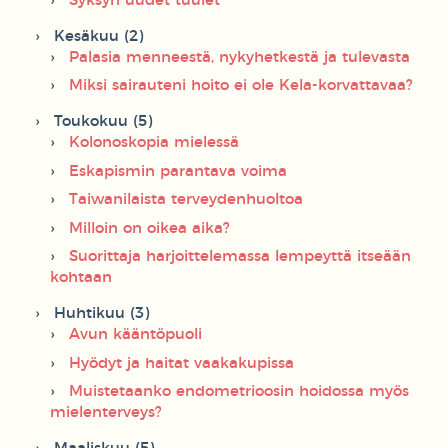
Syksyn uudet tuulet
Kesäkuu (2)
Palasia menneestä, nykyhetkestä ja tulevasta
Miksi sairauteni hoito ei ole Kela-korvattavaa?
Toukokuu (5)
Kolonoskopia mielessä
Eskapismin parantava voima
Taiwanilaista terveydenhuoltoa
Milloin on oikea aika?
Suorittaja harjoittelemassa lempeyttä itseään
kohtaan
Huhtikuu (3)
Avun kääntöpuoli
Hyödyt ja haitat vaakakupissa
Muistetaanko endometrioosin hoidossa myös
mielenterveys?