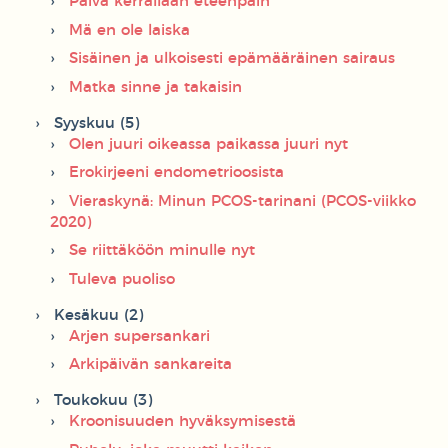
Päivä kerrallaan eteenpäin
Mä en ole laiska
Sisäinen ja ulkoisesti epämääräinen sairaus
Matka sinne ja takaisin
Syyskuu (5)
Olen juuri oikeassa paikassa juuri nyt
Erokirjeeni endometrioosista
Vieraskynä: Minun PCOS-tarinani (PCOS-viikko
2020)
Se riittäköön minulle nyt
Tuleva puoliso
Kesäkuu (2)
Arjen supersankari
Arkipäivän sankareita
Toukokuu (3)
Kroonisuuden hyväksymisestä