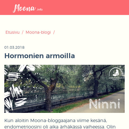
Avaa
navigaat
Etusivu
/
Moona-blogi
/
01.03.2018
Hormonien armoilla
Kun aloitin Moona-bloggaajana viime kesänä,
endometrioosini oli aika ärhäkässä vaiheessa. Olin