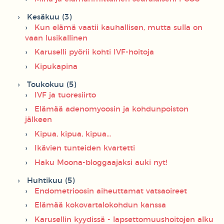
Kesäkuu (3)
Kun elämä vaatii kauhallisen, mutta sulla on
vaan lusikallinen
Karuselli pyörii kohti IVF-hoitoja
Kipukapina
Toukokuu (5)
IVF ja tuoresiirto
Elämää adenomyoosin ja kohdunpoiston
jälkeen
Kipua, kipua, kipua...
Ikävien tunteiden kvartetti
Haku Moona-bloggaajaksi auki nyt!
Huhtikuu (5)
Endometrioosin aiheuttamat vatsaoireet
Elämää kokovartalokohdun kanssa
Karusellin kyydissä - lapsettomuushoitojen alku