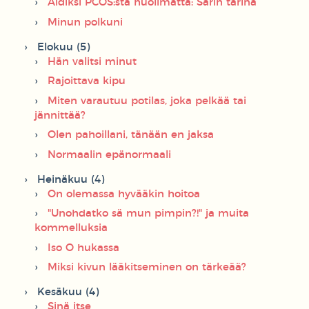
Äidiksi PCOS:sta huolimatta: Sarin tarina
Minun polkuni
Elokuu (5)
Hän valitsi minut
Rajoittava kipu
Miten varautuu potilas, joka pelkää tai
jännittää?
Olen pahoillani, tänään en jaksa
Normaalin epänormaali
Heinäkuu (4)
On olemassa hyvääkin hoitoa
"Unohdatko sä mun pimpin?!" ja muita
kommelluksia
Iso O hukassa
Miksi kivun lääkitseminen on tärkeää?
Kesäkuu (4)
Sinä itse