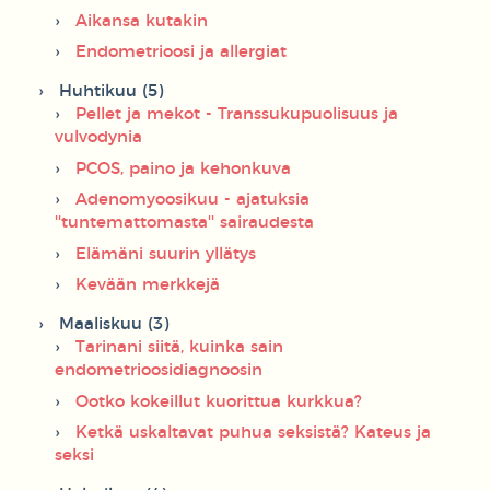
Aikansa kutakin
Endometrioosi ja allergiat
Huhtikuu (5)
Pellet ja mekot - Transsukupuolisuus ja
vulvodynia
PCOS, paino ja kehonkuva
Adenomyoosikuu - ajatuksia
''tuntemattomasta'' sairaudesta
Elämäni suurin yllätys
Kevään merkkejä
Maaliskuu (3)
Tarinani siitä, kuinka sain
endometrioosidiagnoosin
Ootko kokeillut kuorittua kurkkua?
Ketkä uskaltavat puhua seksistä? Kateus ja
seksi