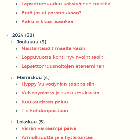
Lapsettomuuden kaksipäinen miekka
Entä jos ei parannukaan?
Kaksi viikkoa lisäaikaa
2024 (38)
Joulukuu (3)
Naistentaudit maalta käsin
Loppuvuotta kohti hyvinvointiteoin
Lapsettomuushoitojen eteneminen
Marraskuu (4)
Hyppy Vulvodynian saappaisiin
Vulvodyniasta ja suostumuksesta
Kuukautisten paluu
Tie kohdunpoistoon
Lokakuu (5)
Vähän vaikeampi päivä
Armollisuutta ja äitiysliikuntaa