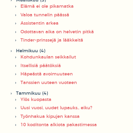
Maaliskuu (5)
Elämä ei ole pikamatka
Valoa tunnelin päässä
Assistentin arkea
Odottavan aika on helvetin pitkä
Tinder-prinssejä ja lääkkeitä
Helmikuu (4)
Kohdunkaulan seikkailut
Itsellisiä päätöksiä
Häpeästä avoimuuteen
Tanssien uuteen vuoteen
Tammikuu (4)
Ylös kuopasta
Uusi vuosi, uudet lupauks.. eiku?
Työnhakua kipujen kanssa
10 koditonta alkiota pakastimessa