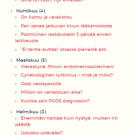
Siinä on vuori, nyt kiivetään
Huhtikuu (4)
On kohtu ja varakohtu
Pari sanaa jatkuvan kivun lääkehoidosta
Positiivinen raskaustesti 3 päivää ennen
leikkausta
"Ei tartte auttaa" otsassa pienestä asti
Maaliskuu (5)
Vieraskynä: Minun endometrioositarinani
Gynekologinen tutkimus – mitä ja miksi?
Oodi vessapassille
Milloin on vertaistuen aika?
Kuinka sain PCOS diagnoosin?
Helmikuu (3)
Enemmän haittaa kuin hyötyä, mutten irti
päästä
Uskotko ystävääsi?