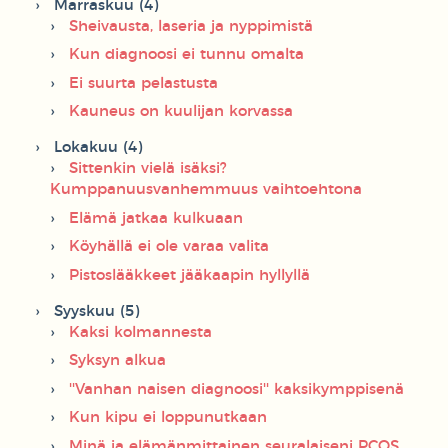
Marraskuu (4)
Sheivausta, laseria ja nyppimistä
Kun diagnoosi ei tunnu omalta
Ei suurta pelastusta
Kauneus on kuulijan korvassa
Lokakuu (4)
Sittenkin vielä isäksi?
Kumppanuusvanhemmuus vaihtoehtona
Elämä jatkaa kulkuaan
Köyhällä ei ole varaa valita
Pistoslääkkeet jääkaapin hyllyllä
Syyskuu (5)
Kaksi kolmannesta
Syksyn alkua
''Vanhan naisen diagnoosi'' kaksikymppisenä
Kun kipu ei loppunutkaan
Minä ja elämänmittainen seuralaiseni PCOS