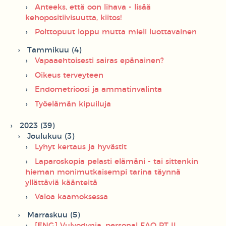
Anteeks, että oon lihava - lisää
kehopositiivisuutta, kiitos!
Polttopuut loppu mutta mieli luottavainen
Tammikuu (4)
Vapaaehtoisesti sairas epänainen?
Oikeus terveyteen
Endometrioosi ja ammatinvalinta
Työelämän kipuiluja
2023 (39)
Joulukuu (3)
Lyhyt kertaus ja hyvästit
Laparoskopia pelasti elämäni - tai sittenkin
hieman monimutkaisempi tarina täynnä
yllättäviä käänteitä
Valoa kaamoksessa
Marraskuu (5)
[ENG] Vulvodynia, personal FAQ PT II