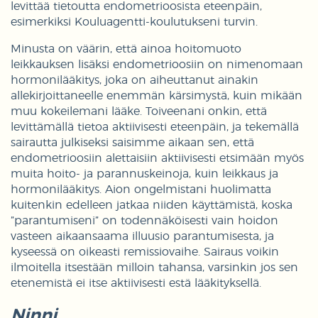
levittää tietoutta endometrioosista eteenpäin,
esimerkiksi Kouluagentti-koulutukseni turvin.
Minusta on väärin, että ainoa hoitomuoto
leikkauksen lisäksi endometrioosiin on nimenomaan
hormonilääkitys, joka on aiheuttanut ainakin
allekirjoittaneelle enemmän kärsimystä, kuin mikään
muu kokeilemani lääke. Toiveenani onkin, että
levittämällä tietoa aktiivisesti eteenpäin, ja tekemällä
sairautta julkiseksi saisimme aikaan sen, että
endometrioosiin alettaisiin aktiivisesti etsimään myös
muita hoito- ja parannuskeinoja, kuin leikkaus ja
hormonilääkitys. Aion ongelmistani huolimatta
kuitenkin edelleen jatkaa niiden käyttämistä, koska
”parantumiseni” on todennäköisesti vain hoidon
vasteen aikaansaama illuusio parantumisesta, ja
kyseessä on oikeasti remissiovaihe. Sairaus voikin
ilmoitella itsestään milloin tahansa, varsinkin jos sen
etenemistä ei itse aktiivisesti estä lääkityksellä.
Ninni