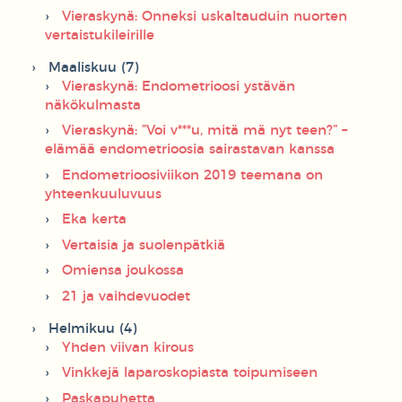
Vieraskynä: Onneksi uskaltauduin nuorten
vertaistukileirille
Maaliskuu (7)
Vieraskynä: Endometrioosi ystävän
näkökulmasta
Vieraskynä: ”Voi v***u, mitä mä nyt teen?” –
elämää endometrioosia sairastavan kanssa
Endometrioosiviikon 2019 teemana on
yhteenkuuluvuus
Eka kerta
Vertaisia ja suolenpätkiä
Omiensa joukossa
21 ja vaihdevuodet
Helmikuu (4)
Yhden viivan kirous
Vinkkejä laparoskopiasta toipumiseen
Paskapuhetta