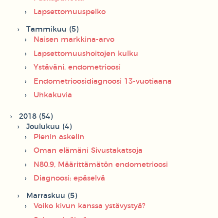
Lapsettomuuspelko
Tammikuu (5)
Naisen markkina-arvo
Lapsettomuushoitojen kulku
Ystäväni, endometrioosi
Endometrioosidiagnoosi 13-vuotiaana
Uhkakuvia
2018 (54)
Joulukuu (4)
Pienin askelin
Oman elämäni Sivustakatsoja
N80.9, Määrittämätön endometrioosi
Diagnoosi: epäselvä
Marraskuu (5)
Voiko kivun kanssa ystävystyä?