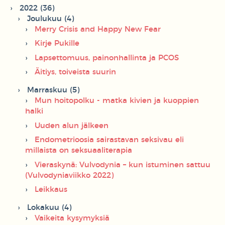
2022 (36)
Joulukuu (4)
Merry Crisis and Happy New Fear
Kirje Pukille
Lapsettomuus, painonhallinta ja PCOS
Äitiys, toiveista suurin
Marraskuu (5)
Mun hoitopolku - matka kivien ja kuoppien
halki
Uuden alun jälkeen
Endometrioosia sairastavan seksivau eli
millaista on seksuaaliterapia
Vieraskynä: Vulvodynia – kun istuminen sattuu
(Vulvodyniaviikko 2022)
Leikkaus
Lokakuu (4)
Vaikeita kysymyksiä