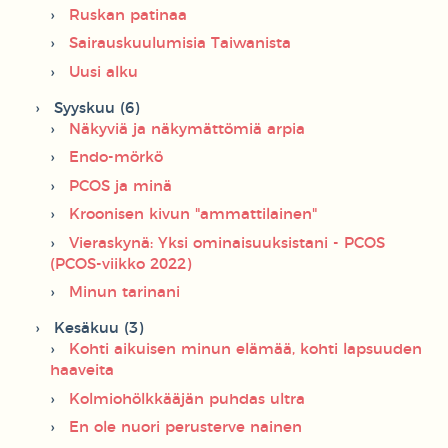
Ruskan patinaa
Sairauskuulumisia Taiwanista
Uusi alku
Syyskuu (6)
Näkyviä ja näkymättömiä arpia
Endo-mörkö
PCOS ja minä
Kroonisen kivun "ammattilainen"
Vieraskynä: Yksi ominaisuuksistani - PCOS
(PCOS-viikko 2022)
Minun tarinani
Kesäkuu (3)
Kohti aikuisen minun elämää, kohti lapsuuden
haaveita
Kolmiohölkkääjän puhdas ultra
En ole nuori perusterve nainen