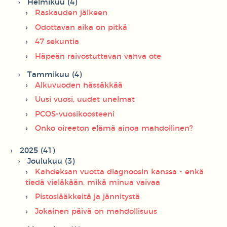
Helmikuu (4)
Raskauden jälkeen
Odottavan aika on pitkä
47 sekuntia
Häpeän raivostuttavan vahva ote
Tammikuu (4)
Alkuvuoden hässäkkää
Uusi vuosi, uudet unelmat
PCOS-vuosikoosteeni
Onko oireeton elämä ainoa mahdollinen?
2025 (41)
Joulukuu (3)
Kahdeksan vuotta diagnoosin kanssa - enkä
tiedä vieläkään, mikä minua vaivaa
Pistoslääkkeitä ja jännitystä
Jokainen päivä on mahdollisuus