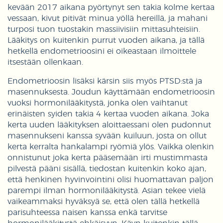
kevään 2017 aikana pyörtynyt sen takia kolme kertaa
vessaan, kivut pitivät minua yöllä hereillä, ja mahani
turposi tuon tuostakin massiivisiin mittasuhteisiin.
Lääkitys on kuitenkin purrut vuoden aikana, ja tällä
hetkellä endometrioosini ei oikeastaan ilmoittele
itsestään ollenkaan.
Endometrioosin lisäksi kärsin siis myös PTSD:stä ja
masennuksesta. Joudun käyttämään endometrioosin
vuoksi hormonilääkitystä, jonka olen vaihtanut
erinäisten syiden takia 4 kertaa vuoden aikana. Joka
kerta uuden lääkityksen aloittaessani olen pudonnut
masennukseni kanssa syvään kuiluun, josta on ollut
kerta kerralta hankalampi ryömiä ylös. Vaikka olenkin
onnistunut joka kerta pääsemään irti mustimmasta
pilvestä pääni sisällä, tiedostan kuitenkin koko ajan,
että henkinen hyvinvointini olisi huomattavan paljon
parempi ilman hormonilääkitystä. Asian tekee vielä
vaikeammaksi hyväksyä se, että olen tällä hetkellä
parisuhteessa naisen kanssa enkä tarvitse