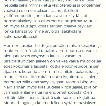
hormonilääkitystä ehkäisyyn. Käyn kuitenkin tällä
hetkellä sekä ryhmä-, että yksilöterapiassa ongelmieni
vuoksi, ja olen onnekseni saanut itselleni
yksilöterapeutin, jonka kanssa voin käydä läpi
hormonilääkityksen aiheuttamia ongelmia. Minulla
on myös taustajoukoissa erittäin osaava psykiatri,
jonka kanssa voimme arvioida lääkitystäni
kokonaisvaltaisesti.
Hormonitasojen heittelyn, erittäin rankan terapian, ja
muiden elämässäni tapahtuvien muutosten vuoksi
olen jatkuvasti väsynyt ja kireä, ja varsinkin
terapiaistuntojen jälkeen on vaikea välillä muodostaa
edes kokonaisia lauseita. Koska endometrioosini sen
sijaan on, kuten jo aiemmin mainitsin, balanssissa, ja
minulla ei ole siitä mitään uutta kirjoitettavaa, olen
päättänyt tällä erää siirtyä syrjään Moona-blogista.
Näin annan myös tilaa uudelle kirjoittajalle, jolla on
varmasti erilainen tarina endometrioosista. Olen
erittäin kiitollinen siitä, että sain kunnian kirjoittaa
Moona-blogiin, ja koen edelleen sydämenasiakseni