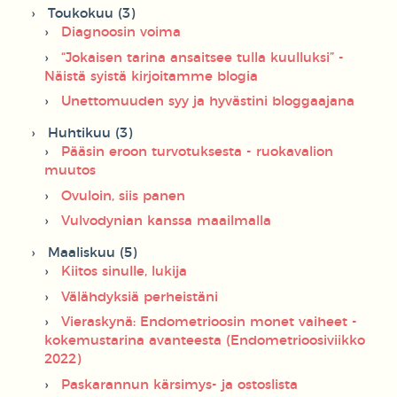
Toukokuu (3)
Diagnoosin voima
“Jokaisen tarina ansaitsee tulla kuulluksi” -
Näistä syistä kirjoitamme blogia
Unettomuuden syy ja hyvästini bloggaajana
Huhtikuu (3)
Pääsin eroon turvotuksesta - ruokavalion
muutos
Ovuloin, siis panen
Vulvodynian kanssa maailmalla
Maaliskuu (5)
Kiitos sinulle, lukija
Välähdyksiä perheistäni
Vieraskynä: Endometrioosin monet vaiheet -
kokemustarina avanteesta (Endometrioosiviikko
2022)
Paskarannun kärsimys- ja ostoslista