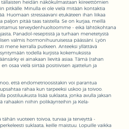
i tällaisten heidän näkökulmastaan kiireettömien
itkälle. Minulla ei ole vielä mitään kontaktia
estää. Huomaan stressaavani etukäteen ihan liikaa
paljon pitää taas taistella. Se on kurjaa, meillä
ja luottamus terveydenhuoltoomme - eikä lähtökohtana
jasta, Panadol-reseptistä ja turhaan menetetystä
llisen valmis hormonihuuruisessa päässäni. Lyön
ti mene kerralla putkeen. Anteeksi yllättävä
yt syntymään todella kurjista kokemuksista
nsärky ei ainakaan lievitä asiaa. Tämä (rahan
n osaa vielä siirtää positiivisen ajattelun ja
sanoo, että endometrioosistakin voi parantua
 tupsahtaa rahaa kun tarpeeksi uskoo ja toivoo.
a postiluukusta lisää suklaata, jonka avulla jaksan
sitä rahaakin niihin polikäynteihin ja Kela-
ä tähän vuoteen toivoa, turvaa ja terveyttä -
perkeleesti suklaata, keille maistuu. Lopuille vaikka