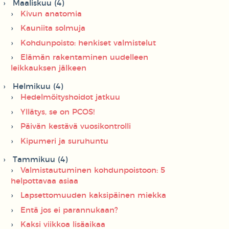
Maaliskuu (4)
Kivun anatomia
Kauniita solmuja
Kohdunpoisto: henkiset valmistelut
Elämän rakentaminen uudelleen
leikkauksen jälkeen
Helmikuu (4)
Hedelmöityshoidot jatkuu
Yllätys, se on PCOS!
Päivän kestävä vuosikontrolli
Kipumeri ja suruhuntu
Tammikuu (4)
Valmistautuminen kohdunpoistoon: 5
helpottavaa asiaa
Lapsettomuuden kaksipäinen miekka
Entä jos ei parannukaan?
Kaksi viikkoa lisäaikaa