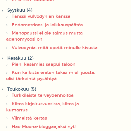
Syyskuu (4)
Tanssii vulvodynian kanssa
Endometrioosi ja leikkauspäätös
Menopaussi ei ole sairaus mutta
adenomyoosi on
Vulvodynia, mitä opetit minulle kivusta
Kesäkuu (2)
Pieni kesämies saapui taloon
Kun kaikista eniten tekisi mieli juosta,
olisi tärkeintä pysähtyä
Toukokuu (5)
Turkkilaista terveydenhoitoa
Kiitos kirjoitusvuosista, kiitos ja
kumarrus
Viimeistä kertaa
Hae Moona-bloggaajaksi nyt!