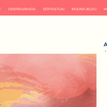
T
OIREPÄIVÄKIRJA
VERTAISTUKI
MOONA-BLOGI
M
A