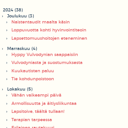
2024 (38)
Joulukuu (3)
Naistentaudit maalta käsin
Loppuvuotta kohti hyvinvointiteoin
Lapsettomuushoitojen eteneminen
Marraskuu (4)
Hyppy Vulvodynian saappaisiin
Vulvodyniasta ja suostumuksesta
Kuukautisten paluu
Tie kohdunpoistoon
Lokakuu (5)
Vähän vaikeampi päivä
Armollisuutta ja äitiysliikuntaa
Lapsitoive, täältä tullaan!
Terapian tarpeessa
Erilainen rautakuuri