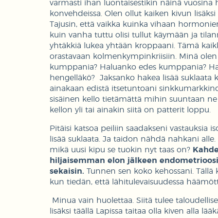
varmasti ihan luontaisestikin näinä vuosina 
konvehdeissa. Olen ollut kaiken kivun lisäks
Tajusin, että vaikka kuinka vihaan hormonien 
kuin vanha tuttu olisi tullut käymään ja tila
yhtäkkiä lukea yhtään kroppaani. Tämä kai
orastavaan kolmenkympinkriisiin. Minä olen si
kumppania? Haluanko edes kumppania? Halua
hengelläkö? Jaksanko hakea lisää suklaata kau
ainakaan edistä itsetuntoani sinkkumarkkinoi
sisäinen kello tietämättä mihin suuntaan ne v
kellon yli tai ainakin siitä on patterit loppu.
Pitäisi katsoa peiliin saadakseni vastauksia 
lisää suklaata. Ja taidon nähdä nahkani alle.
mikä uusi kipu se tuokin nyt taas on?
Kahden
hiljaisemman elon jälkeen endometrioosi
sekaisin.
Tunnen sen koko kehossani. Tällä 
kun tiedän, että lähitulevaisuudessa häämött
Minua vain huolettaa. Siitä tulee taloudelli
lisäksi täällä Lapissa taitaa olla kiven alla l