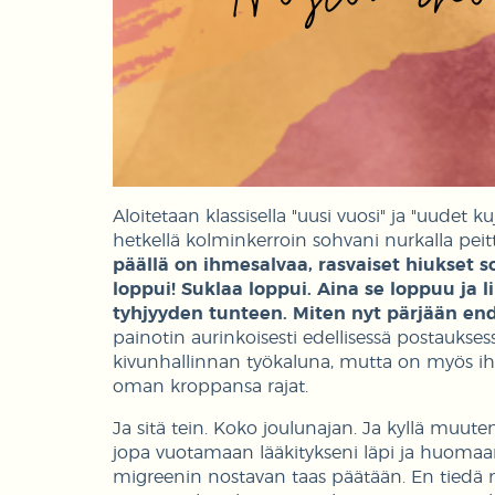
Aloitetaan klassisella "uusi vuosi" ja "uudet kuj
hetkellä kolminkerroin sohvani nurkalla pe
päällä on ihmesalvaa, rasvaiset hiukset so
loppui! Suklaa loppui. Aina se loppuu ja 
tyhjyyden tunteen. Miten nyt pärjään en
painotin aurinkoisesti edellisessä postaukse
kivunhallinnan työkaluna, mutta on myös ihan 
oman kroppansa rajat.
Ja sitä tein. Koko joulunajan. Ja kyllä muu
jopa vuotamaan lääkitykseni läpi ja huomaan
migreenin nostavan taas päätään. En tiedä mi