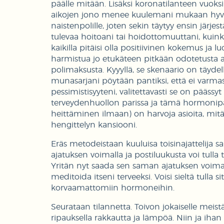
päälle mitään. Lisäksi koronatilanteen vuoks
aikojen jono menee kuulemani mukaan hyvin p
naistenpolille, joten sekin täytyy ensin järj
tulevaa hoitoani tai hoidottomuuttani, kuinka 
kaikilla pitäisi olla positiivinen kokemus 
harmistua jo etukäteen pitkään odotetusta a
polimaksusta. Kyyyllä, se skenaario on täyde
munasarjani pöytään pantiksi, että ei varmas
pessimistisyyteni, valitettavasti se on pääss
terveydenhuollon parissa ja tämä hormonipää
heittäminen ilmaan) on harvoja asioita, mitä e
hengittelyn kansiooni.
Eräs metodeistaan kuuluisa toisinajattelija 
ajatuksen voimalla ja postiluukusta voi tulla
Yritän nyt saada sen saman ajatuksen voimall
meditoida itseni terveeksi. Voisi sieltä tulla 
korvaamattomiin hormoneihin.
Seurataan tilannetta. Toivon jokaiselle meist
ripauksella rakkautta ja lämpöä. Niin ja ihan 