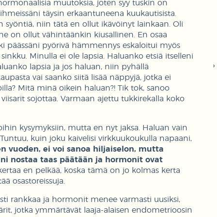
hormonaalisia muutoksia, joten syy tuskin on
i ihmeissäni täysin erkaantuneena kuukautisista.
syöntiä, niin tätä en ollut ikävöinyt lainkaan. Oli
nne on ollut vähintäänkin kiusallinen. En osaa
kki päässäni pyörivä hämmennys eskaloitui myös
nkku. Minulla ei ole lapsia. Haluanko etsiä itselleni
nko lapsia ja jos haluan, niin pyhällä
pasta vai saanko siitä lisää näppyjä, jotka ei
lla? Mitä minä oikein haluan?! Tik tok, sanoo
iisarit sojottaa. Varmaan ajettu tukkirekalla koko
isoihin kysymyksiin, mutta en nyt jaksa. Haluan vain
 Tuntuu, kuin joku kaivelisi virkkuukoukulla napaani,
 vuoden, ei voi sanoa hiljaiselon, mutta
ni nostaa taas päätään ja hormonit ovat
kertaa en pelkää, koska tämä on jo kolmas kerta
ää osastoreissuja.
sesti rankkaa ja hormonit menee varmasti uusiksi,
ääkärit, jotka ymmärtävät laaja-alaisen endometrioosin