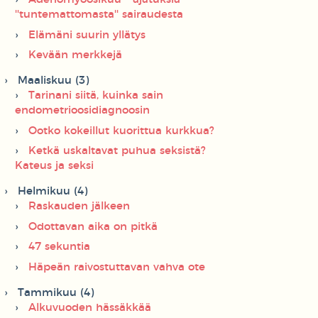
''tuntemattomasta'' sairaudesta
Elämäni suurin yllätys
Kevään merkkejä
Maaliskuu (3)
Tarinani siitä, kuinka sain
endometrioosidiagnoosin
Ootko kokeillut kuorittua kurkkua?
Ketkä uskaltavat puhua seksistä?
Kateus ja seksi
Helmikuu (4)
Raskauden jälkeen
Odottavan aika on pitkä
47 sekuntia
Häpeän raivostuttavan vahva ote
Tammikuu (4)
Alkuvuoden hässäkkää