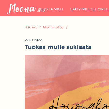
KEHO JA MIELI
EPÄTYYPILLISET OIREE
Etusivu
/
Moona-blogi
/
27.01.2022
Tuokaa mulle suklaata