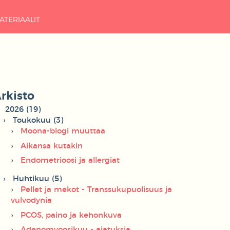
ATERIAALIT
rkisto
2026 (19)
Toukokuu (3)
Moona-blogi muuttaa
Aikansa kutakin
Endometrioosi ja allergiat
Huhtikuu (5)
Pellet ja mekot - Transsukupuolisuus ja
vulvodynia
PCOS, paino ja kehonkuva
Adenomyoosikuu - ajatuksia