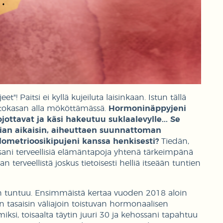
eet"! Paitsi ei kyllä kujeiluta laisinkaan. Istun tällä
ittokasan alla mököttämässä.
Hormoninäppyjeni
jottavat ja käsi hakeutuu suklaalevylle... Se
liian aikaisin, aiheuttaen suunnattoman
dometrioosikipujeni kanssa henkisesti?
Tiedän,
ssani terveellisiä elämäntapoja yhtenä tärkeimpänä
terveellistä joskus tietoisesti helliä itseään tuntien
ten tuntuu. Ensimmäistä kertaa vuoden 2018 aloin
 tasaisin väliajoin toistuvan hormonaalisen
ksi, toisaalta täytin juuri 30 ja kehossani tapahtuu