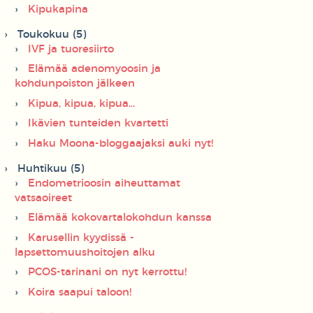
Kipukapina
Toukokuu (5)
IVF ja tuoresiirto
Elämää adenomyoosin ja
kohdunpoiston jälkeen
Kipua, kipua, kipua...
Ikävien tunteiden kvartetti
Haku Moona-bloggaajaksi auki nyt!
Huhtikuu (5)
Endometrioosin aiheuttamat
vatsaoireet
Elämää kokovartalokohdun kanssa
Karusellin kyydissä -
lapsettomuushoitojen alku
PCOS-tarinani on nyt kerrottu!
Koira saapui taloon!