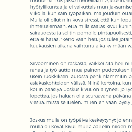
muutenkin ok jakso meneillään. Ajattelin, e
hyötyliikuntaa ja ei vaikuttais mun jaksamis
viikolla, kun sain työpaikan, mä jouduin ot
Mulla oli ollut niin kova stressi, että kun lo
ihmettelemään, että millä saatas kivut kuriin
sairaudesta ja selitin pomolle pintapuolisesti
että ei hätää, ”kerro vaan heti, jos tulee jot
kuukausien aikana vaihtunu aika kylmään vast
Siivoominen on raskasta, vaikkei sitä heti niin
rahaa ja työ autto mua painon pudotuksen kans
usein ruokkikseni autossa penkinlämmitin pää
asiakaskohteiden välissä. Niinä kertoina, ku
kotiin päästyä. Joskus kivut on äityneet jo 
lopettaa, jos haluan olla seuraavana päivänä 
viestiä, missä selittelen, miten en vaan pys
Joskus mulla on työpäivä keskeytynyt jo enn
mulla oli kovat kivut mutta aattelin niide