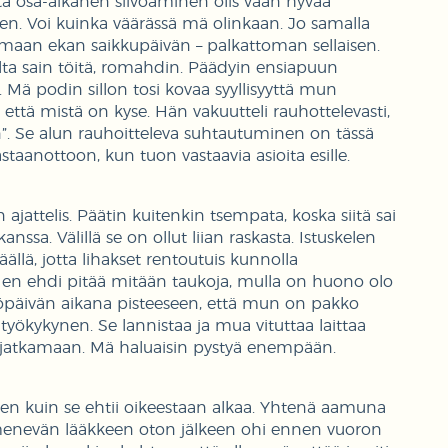
ttä osa-aikanen siivoaminen olis vaan hyvää
een. Voi kuinka väärässä mä olinkaan. Jo samalla
tamaan ekan saikkupäivän – palkattoman sellaisen.
pulta sain töitä, romahdin. Päädyin ensiapuun
. Mä podin sillon tosi kovaa syyllisyyttä mun
, että mistä on kyse. Hän vakuutteli rauhottelevasti,
ain”. Se alun rauhoitteleva suhtautuminen on tässä
aanottoon, kun tuon vastaavia asioita esille.
 ajattelis. Päätin kuitenkin tsempata, koska siitä sai
sa. Välillä se on ollut liian raskasta. Istuskelen
llä, jotta lihakset rentoutuis kunnolla
n en ehdi pitää mitään taukoja, mulla on huono olo
työpäivän aikana pisteeseen, että mun on pakko
työkykynen. Se lannistaa ja mua vituttaa laittaa
ty jatkamaan. Mä haluaisin pystyä enempään.
en kuin se ehtii oikeestaan alkaa. Yhtenä aamuna
n menevän lääkkeen oton jälkeen ohi ennen vuoron