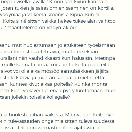
negatiivisella tavalla? Kroonisen kivun kanssa ei
joten tukien ja sairaslomien saaminen on kortilla.
vodyniaa ja vaikeeta kroonista kipua, kun ei
oita siinä sitten vaikka hakee tukee alan vaihtoo
ettu ”määrittelemätön yhdyntäkipu”.
on saanu mut huolestumaan jo etukäteen työelämään
iassa toimistossa tehtäviä, mutta ei sekään
urallani niin vauhdikkaasti kun haluaisin. Mietinpä
ttei mulle kannata antaa mitään tärkeitä papereita
ivot voi olla aika mössöö aamulääkkeen jäljiltä.
tolle kahvia ja tuijotan seinää ja mietin, että
an, kunnes kivut alkaa poltella? Kuinka monta
 ennen kun työkaverit ei enää pysty luottamaan mun
aan jollekin toiselle kollegalle?
ä ja huolestua ihan kaikesta. Mä nyt oon kuitenkin
tin tulevaisuuden ongelmia sitten tulevaisuudessa.
mässä – teillä on varmasti paljon ajatuksia ja