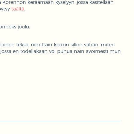
a Korennon keräämään kyselyyn, jossa käsitellään
öytyy
täältä
.
onneks joulu.
ilainen teksti, nimittäin kerron sillon vähän, miten
 jossa en todellakaan voi puhua näin avoimesti mun