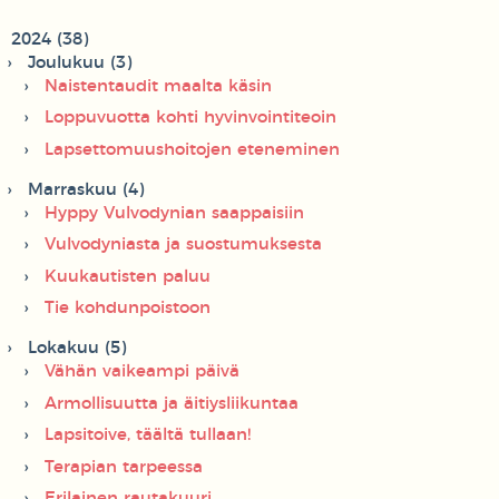
2024 (38)
Joulukuu (3)
Naistentaudit maalta käsin
Loppuvuotta kohti hyvinvointiteoin
Lapsettomuushoitojen eteneminen
Marraskuu (4)
Hyppy Vulvodynian saappaisiin
Vulvodyniasta ja suostumuksesta
Kuukautisten paluu
Tie kohdunpoistoon
Lokakuu (5)
Vähän vaikeampi päivä
Armollisuutta ja äitiysliikuntaa
Lapsitoive, täältä tullaan!
Terapian tarpeessa
Erilainen rautakuuri