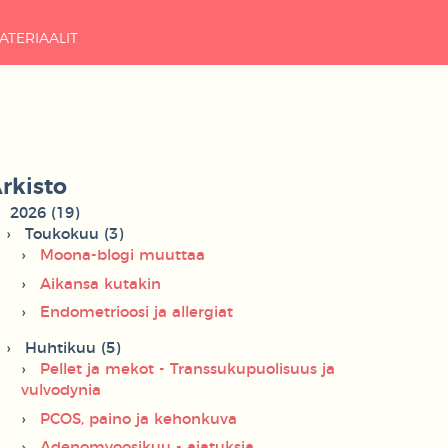
ATERIAALIT
rkisto
2026 (19)
Toukokuu (3)
Moona-blogi muuttaa
Aikansa kutakin
Endometrioosi ja allergiat
Huhtikuu (5)
Pellet ja mekot - Transsukupuolisuus ja
vulvodynia
PCOS, paino ja kehonkuva
Adenomyoosikuu - ajatuksia