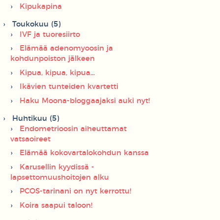
Kipukapina
Toukokuu (5)
IVF ja tuoresiirto
Elämää adenomyoosin ja
kohdunpoiston jälkeen
Kipua, kipua, kipua...
Ikävien tunteiden kvartetti
Haku Moona-bloggaajaksi auki nyt!
Huhtikuu (5)
Endometrioosin aiheuttamat
vatsaoireet
Elämää kokovartalokohdun kanssa
Karusellin kyydissä -
lapsettomuushoitojen alku
PCOS-tarinani on nyt kerrottu!
Koira saapui taloon!