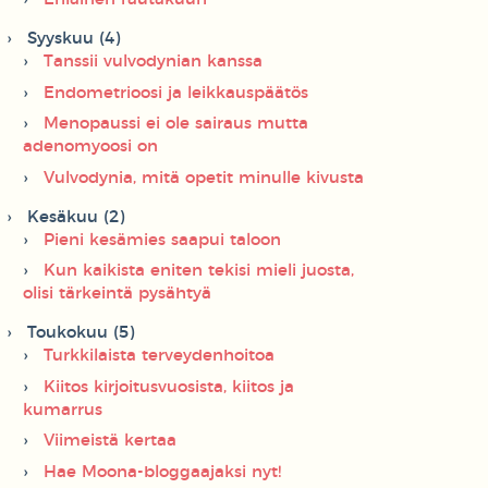
Syyskuu (4)
Tanssii vulvodynian kanssa
Endometrioosi ja leikkauspäätös
Menopaussi ei ole sairaus mutta
adenomyoosi on
Vulvodynia, mitä opetit minulle kivusta
Kesäkuu (2)
Pieni kesämies saapui taloon
Kun kaikista eniten tekisi mieli juosta,
olisi tärkeintä pysähtyä
Toukokuu (5)
Turkkilaista terveydenhoitoa
Kiitos kirjoitusvuosista, kiitos ja
kumarrus
Viimeistä kertaa
Hae Moona-bloggaajaksi nyt!