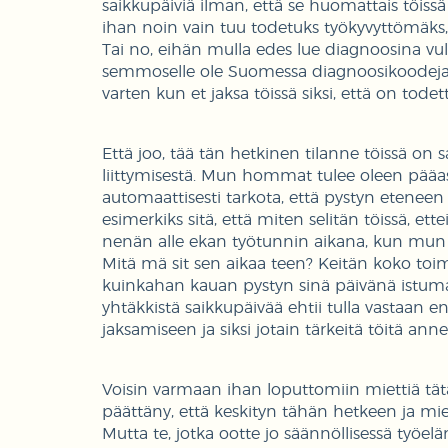
saikkupäiviä ilman, että se huomattais töissä 
ihan noin vain tuu todetuks työkyvyttömäks, 
Tai no, eihän mulla edes lue diagnoosina vul
semmoselle ole Suomessa diagnoosikoodeja. K
varten kun et jaksa töissä siksi, että on tod
Että joo, tää tän hetkinen tilanne töissä 
liittymisestä. Mun hommat tulee oleen pääas
automaattisesti tarkota, että pystyn eteneen 
esimerkiks sitä, että miten selitän töissä, e
nenän alle ekan työtunnin aikana, kun mun a
Mitä mä sit sen aikaa teen? Keitän koko toimis
kuinkahan kauan pystyn sinä päivänä istuma
yhtäkkistä saikkupäivää ehtii tulla vastaan
jaksamiseen ja siksi jotain tärkeitä töitä annet
Voisin varmaan ihan loputtomiin miettiä tät
päättäny, että keskityn tähän hetkeen ja mie
Mutta te, jotka ootte jo säännöllisessä työelä