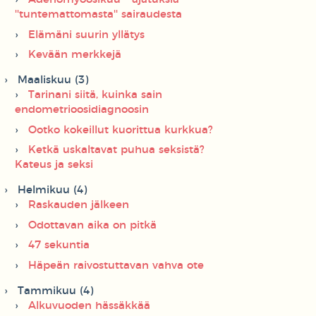
''tuntemattomasta'' sairaudesta
Elämäni suurin yllätys
Kevään merkkejä
Maaliskuu (3)
Tarinani siitä, kuinka sain
endometrioosidiagnoosin
Ootko kokeillut kuorittua kurkkua?
Ketkä uskaltavat puhua seksistä?
Kateus ja seksi
Helmikuu (4)
Raskauden jälkeen
Odottavan aika on pitkä
47 sekuntia
Häpeän raivostuttavan vahva ote
Tammikuu (4)
Alkuvuoden hässäkkää