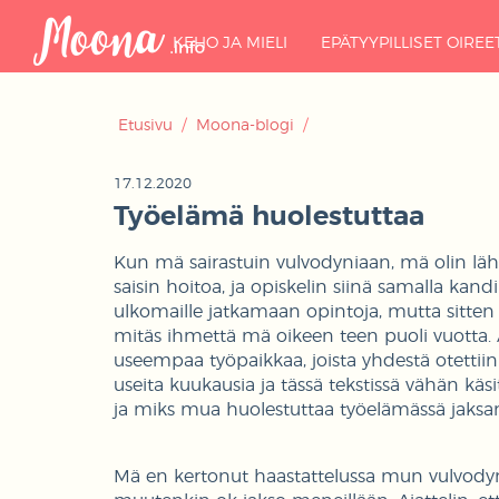
KEHO JA MIELI
EPÄTYYPILLISET OIREE
Etusivu
/
Moona-blogi
/
17.12.2020
Työelämä huolestuttaa
Kun mä sairastuin vulvodyniaan, mä olin läh
saisin hoitoa, ja opiskelin siinä samalla kand
ulkomaille jatkamaan opintoja, mutta sitten is
mitäs ihmettä mä oikeen teen puoli vuotta. Av
useempaa työpaikkaa, joista yhdestä otettiin 
useita kuukausia ja tässä tekstissä vähän k
ja miks mua huolestuttaa työelämässä jaks
Mä en kertonut haastattelussa mun vulvodynia