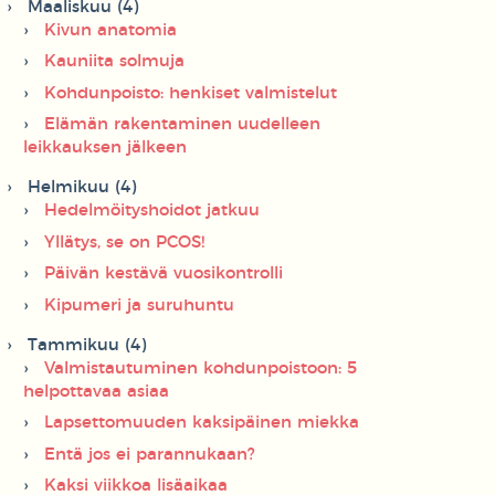
Maaliskuu (4)
Kivun anatomia
Kauniita solmuja
Kohdunpoisto: henkiset valmistelut
Elämän rakentaminen uudelleen
leikkauksen jälkeen
Helmikuu (4)
Hedelmöityshoidot jatkuu
Yllätys, se on PCOS!
Päivän kestävä vuosikontrolli
Kipumeri ja suruhuntu
Tammikuu (4)
Valmistautuminen kohdunpoistoon: 5
helpottavaa asiaa
Lapsettomuuden kaksipäinen miekka
Entä jos ei parannukaan?
Kaksi viikkoa lisäaikaa