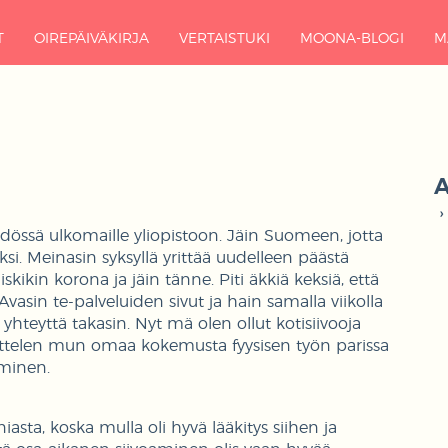
T
OIREPÄIVÄKIRJA
VERTAISTUKI
MOONA-BLOGI
M
A
dössä ulkomaille yliopistoon. Jäin Suomeen, jotta
iksi. Meinasin syksyllä yrittää uudelleen päästä
kikin korona ja jäin tänne. Piti äkkiä keksiä, että
asin te-palveluiden sivut ja hain samalla viikolla
yhteyttä takasin. Nyt mä olen ollut kotisiivooja
äsittelen mun omaa kokemusta fyysisen työn parissa
aminen.
sta, koska mulla oli hyvä lääkitys siihen ja