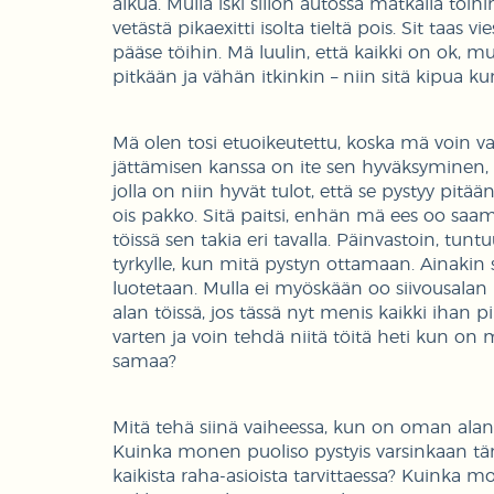
alkua. Mulla iski sillon autossa matkalla töihi
vetästä pikaexitti isolta tieltä pois. Sit taa
pääse töihin. Mä luulin, että kaikki on ok, 
pitkään ja vähän itkinkin – niin sitä kipua k
Mä olen tosi etuoikeutettu, koska mä voin vaan
jättämisen kanssa on ite sen hyväksyminen, et
jolla on niin hyvät tulot, että se pystyy pitä
ois pakko. Sitä paitsi, enhän mä ees oo saa
töissä sen takia eri tavalla. Päinvastoin, tu
tyrkylle, kun mitä pystyn ottamaan. Ainakin 
luotetaan. Mulla ei myöskään oo siivousala
alan töissä, jos tässä nyt menis kaikki iha
varten ja voin tehdä niitä töitä heti kun on
samaa?
Mitä tehä siinä vaiheessa, kun on oman alansa
Kuinka monen puoliso pystyis varsinkaan tä
kaikista raha-asioista tarvittaessa? Kuinka 