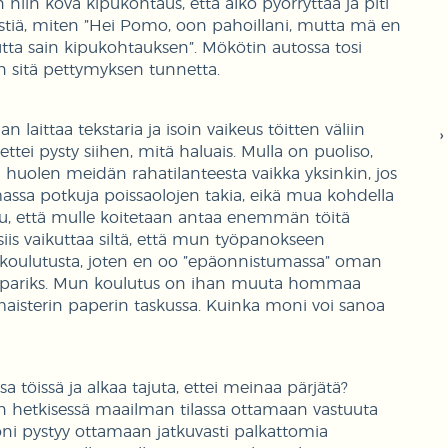
n niin kova kipukohtaus, että alko pyörryttää ja piti
s viestiä, miten ”Hei Pomo, oon pahoillani, mutta mä en
mutta sain kipukohtauksen”. Mökötin autossa tosi
un sitä pettymyksen tunnetta.
 laittaa tekstaria ja isoin vaikeus töitten väliin
tei pysty siihen, mitä haluais. Mulla on puoliso,
än huolen meidän rahatilanteesta vaikka yksinkin, jos
massa potkuja poissaolojen takia, eikä mua kohdella
ntuu, että mulle koitetaan antaa enemmän töitä
siis vaikuttaa siltä, että mun työpanokseen
n koulutusta, joten en oo ”epäonnistumassa” oman
n pipariks. Mun koulutus on ihan muuta hommaa
 maisterin paperin taskussa. Kuinka moni voi sanoa
 töissä ja alkaa tajuta, ettei meinaa pärjätä?
n hetkisessä maailman tilassa ottamaan vastuuta
moni pystyy ottamaan jatkuvasti palkattomia