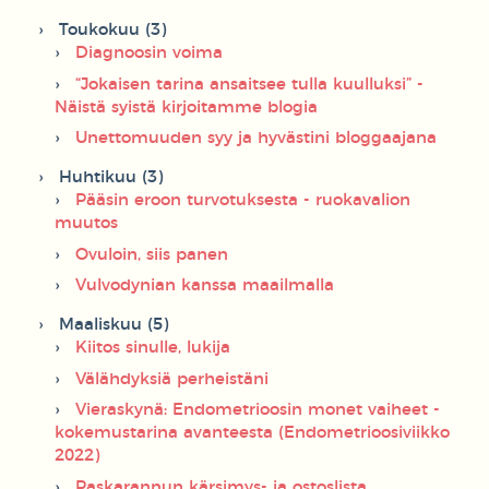
Toukokuu (3)
Diagnoosin voima
“Jokaisen tarina ansaitsee tulla kuulluksi” -
Näistä syistä kirjoitamme blogia
Unettomuuden syy ja hyvästini bloggaajana
Huhtikuu (3)
Pääsin eroon turvotuksesta - ruokavalion
muutos
Ovuloin, siis panen
Vulvodynian kanssa maailmalla
Maaliskuu (5)
Kiitos sinulle, lukija
Välähdyksiä perheistäni
Vieraskynä: Endometrioosin monet vaiheet -
kokemustarina avanteesta (Endometrioosiviikko
2022)
Paskarannun kärsimys- ja ostoslista