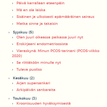
Päivä kerrallaan eteenpäin
Mä en ole laiska
Sisäinen ja ulkoisesti epämääräinen sairaus
Matka sinne ja takaisin
Syyskuu (5)
Olen juuri oikeassa paikassa juuri nyt
Erokirjeeni endometrioosista
Vieraskynä: Minun PCOS-tarinani (PCOS-viikko
2020)
Se riittäköön minulle nyt
Tuleva puoliso
Kesäkuu (2)
Arjen supersankari
Arkipäivän sankareita
Toukokuu (3)
Kroonisuuden hyväksymisestä