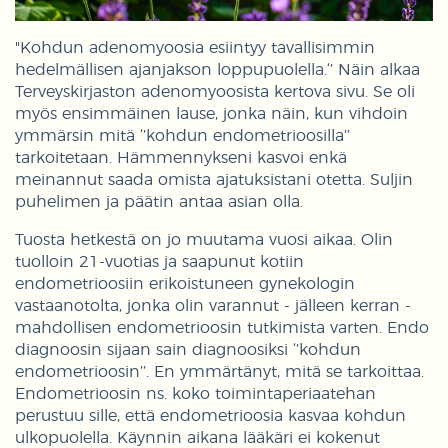
"Kohdun adenomyoosia esiintyy tavallisimmin
hedelmällisen ajanjakson loppupuolella.‘’ Näin alkaa
Terveyskirjaston adenomyoosista kertova sivu. Se oli
myös ensimmäinen lause, jonka näin, kun vihdoin
ymmärsin mitä ‘’kohdun endometrioosilla’’
tarkoitetaan. Hämmennykseni kasvoi enkä
meinannut saada omista ajatuksistani otetta. Suljin
puhelimen ja päätin antaa asian olla.
Tuosta hetkestä on jo muutama vuosi aikaa. Olin
tuolloin 21-vuotias ja saapunut kotiin
endometrioosiin erikoistuneen gynekologin
vastaanotolta, jonka olin varannut - jälleen kerran -
mahdollisen endometrioosin tutkimista varten. Endo
diagnoosin sijaan sain diagnoosiksi ‘’kohdun
endometrioosin’’. En ymmärtänyt, mitä se tarkoittaa.
Endometrioosin ns. koko toimintaperiaatehan
perustuu sille, että endometrioosia kasvaa kohdun
ulkopuolella. Käynnin aikana lääkäri ei kokenut