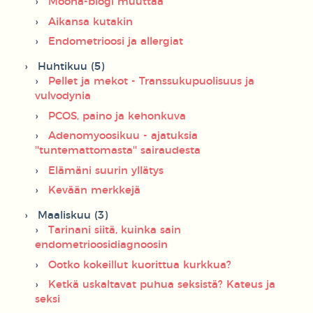
Moona-blogi muuttaa
Aikansa kutakin
Endometrioosi ja allergiat
Huhtikuu (5)
Pellet ja mekot - Transsukupuolisuus ja
vulvodynia
PCOS, paino ja kehonkuva
Adenomyoosikuu - ajatuksia
''tuntemattomasta'' sairaudesta
Elämäni suurin yllätys
Kevään merkkejä
Maaliskuu (3)
Tarinani siitä, kuinka sain
endometrioosidiagnoosin
Ootko kokeillut kuorittua kurkkua?
Ketkä uskaltavat puhua seksistä? Kateus ja
seksi