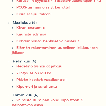
Karusellin kyydissä - lapsettomuushoitojen alku
PCOS-tarinani on nyt kerrottu!
Koira saapui taloon!
Maaliskuu (4)
Kivun anatomia
Kauniita solmuja
Kohdunpoisto: henkiset valmistelut
Elämän rakentaminen uudelleen leikkauksen
jälkeen
Helmikuu (4)
Hedelmöityshoidot jatkuu
Yllätys, se on PCOS!
Päivän kestävä vuosikontrolli
Kipumeri ja suruhuntu
Tammikuu (4)
Valmistautuminen kohdunpoistoon: 5
helpottavaa asiaa