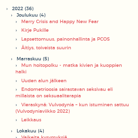
2022 (36)
Joulukuu (4)
Merry Crisis and Happy New Fear
Kirje Pukille
Lapsettomuus, painonhallinta ja PCOS
Äitiys, toiveista suurin
Marraskuu (5)
Mun hoitopolku - matka kivien ja kuoppien
halki
Uuden alun jälkeen
Endometrioosia sairastavan seksivau eli
millaista on seksuaaliterapia
Vieraskynä: Vulvodynia – kun istuminen sattuu
(Vulvodyniaviikko 2022)
Leikkaus
Lokakuu (4)
Vaikeita kysymyksiä