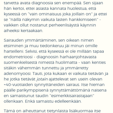
tarvetta avata diagnoosia sen enempää. Sen sijaan
hän kertoi, ettei asiasta kannata huolestua, että
kyseessä on ‘’vain ominaisuus joka joillain on’’ ja ettei
se ‘’näillä näkymin vaikuta lasten hankkimiseen’’ -
vaikken ollut nostanut perheenlisäystä käynnin
aiheeksi kertaakaan.
Sairauden ymmärtäminen, sen oikean nimen
etsiminen ja muu tiedonkeruu jäi minun omille
harteilleni. Selvisi, että kyseessä ei ole millään tapaa
endometrioosi - diagnoosin harhaanjohtavasta
suomenkielisestä nimestä huolimatta - vaan kenties
sitäkin vähemmän tunnettu ja ymmärretty
adenomyoosi. Tauti, jota kukaan ei vaikuta tietävän ja
he jotka tietävät
jotain
ajattelevat sen usein olevan
+40-vuotiaiden synnyttäneiden sairaus. Itse hieman
päälle parikymppisenä synnyttämättömänä naisena
en samaistunut taudin ‘’esimerkkisairastajaan’’
ollenkaan. Enkä samaistu edelleenkään.
Tämä on aiheuttanut tietynlaista lisäkuormaa itse