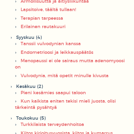
Armollisuutta ja äitiysliikuntaa
Lapsitoive, täältä tullaan!
Terapian tarpeessa
Erilainen rautakuuri
Syyskuu (4)
Tanssii vulvodynian kanssa
Endometrioosi ja leikkauspäätös
Menopaussi ei ole sairaus mutta adenomyoosi
on
Vulvodynia, mitä opetit minulle kivusta
Kesäkuu (2)
Pieni kesämies saapui taloon
Kun kaikista eniten tekisi mieli juosta, olisi
tärkeintä pysähtyä
Toukokuu (5)
Turkkilaista terveydenhoitoa
Kiitos kirjoitusvuosista, kiitos ja kumarrus