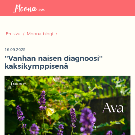
Avaa
navigaat
Etusivu
/
Moona-blogi
/
16.09.2025
''Vanhan naisen diagnoosi''
kaksikymppisenä