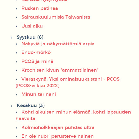
Ruskan patinaa
Sairauskuulumisia Taiwanista
Uusi alku
Syyskuu (6)
Näkyviä ja näkymättömiä arpia
Endo-mörkö
PCOS ja minä
Kroonisen kivun "ammattilainen"
Vieraskynä: Yksi ominaisuuksistani - PCOS
(PCOS-viikko 2022)
Minun tarinani
Kesäkuu (3)
Kohti aikuisen minun elämää, kohti lapsuuden
haaveita
Kolmiohölkkääjän puhdas ultra
En ole nuori perusterve nainen