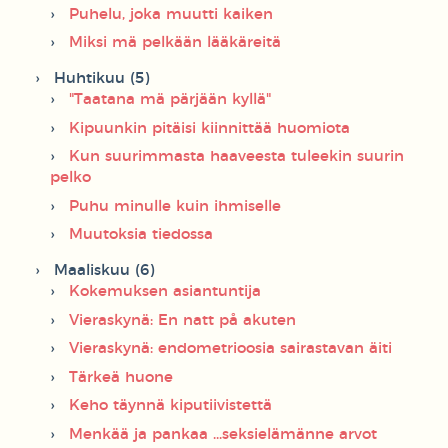
Puhelu, joka muutti kaiken
Miksi mä pelkään lääkäreitä
Huhtikuu (5)
"Taatana mä pärjään kyllä"
Kipuunkin pitäisi kiinnittää huomiota
Kun suurimmasta haaveesta tuleekin suurin
pelko
Puhu minulle kuin ihmiselle
Muutoksia tiedossa
Maaliskuu (6)
Kokemuksen asiantuntija
Vieraskynä: En natt på akuten
Vieraskynä: endometrioosia sairastavan äiti
Tärkeä huone
Keho täynnä kiputiivistettä
Menkää ja pankaa ...seksielämänne arvot