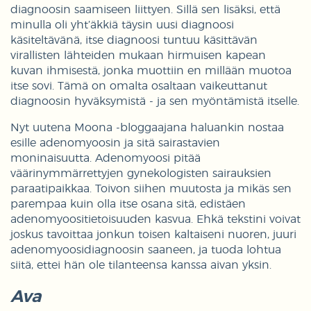
diagnoosin saamiseen liittyen. Sillä sen lisäksi, että
minulla oli yht’äkkiä täysin uusi diagnoosi
käsiteltävänä, itse diagnoosi tuntuu käsittävän
virallisten lähteiden mukaan hirmuisen kapean
kuvan ihmisestä, jonka muottiin en millään muotoa
itse sovi. Tämä on omalta osaltaan vaikeuttanut
diagnoosin hyväksymistä - ja sen myöntämistä itselle.
Nyt uutena Moona -bloggaajana haluankin nostaa
esille adenomyoosin ja sitä sairastavien
moninaisuutta. Adenomyoosi pitää
väärinymmärrettyjen gynekologisten sairauksien
paraatipaikkaa. Toivon siihen muutosta ja mikäs sen
parempaa kuin olla itse osana sitä, edistäen
adenomyoositietoisuuden kasvua. Ehkä tekstini voivat
joskus tavoittaa jonkun toisen kaltaiseni nuoren, juuri
adenomyoosidiagnoosin saaneen, ja tuoda lohtua
siitä, ettei hän ole tilanteensa kanssa aivan yksin.
Ava