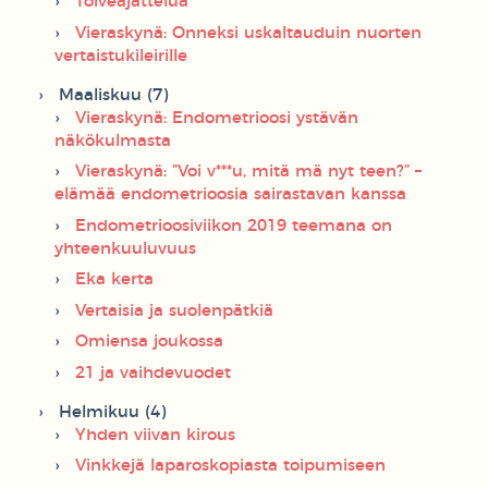
Toiveajattelua
Vieraskynä: Onneksi uskaltauduin nuorten
vertaistukileirille
Maaliskuu (7)
Vieraskynä: Endometrioosi ystävän
näkökulmasta
Vieraskynä: ”Voi v***u, mitä mä nyt teen?” –
elämää endometrioosia sairastavan kanssa
Endometrioosiviikon 2019 teemana on
yhteenkuuluvuus
Eka kerta
Vertaisia ja suolenpätkiä
Omiensa joukossa
21 ja vaihdevuodet
Helmikuu (4)
Yhden viivan kirous
Vinkkejä laparoskopiasta toipumiseen