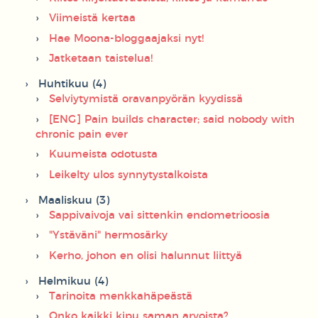
Viimeistä kertaa
Hae Moona-bloggaajaksi nyt!
Jatketaan taistelua!
Huhtikuu (4)
Selviytymistä oravanpyörän kyydissä
[ENG] Pain builds character; said nobody with
chronic pain ever
Kuumeista odotusta
Leikelty ulos synnytystalkoista
Maaliskuu (3)
Sappivaivoja vai sittenkin endometrioosia
"Ystäväni" hermosärky
Kerho, johon en olisi halunnut liittyä
Helmikuu (4)
Tarinoita menkkahäpeästä
Onko kaikki kipu saman arvoista?