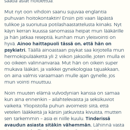
saada asiat hoidettua.
Mut nyt oon vihdoin saanu sujuvaa englantia
puhuvan hoitokontaktin! Ensin piti vaan läpästä
tulikoe ja suoriutua potilashaastattelusta kiinaks. Nyt
käyn kerran kuussa sanomassa heipat mun lääkärille
ja hän jatkaa reseptiä, kunhan mun yleisvointi on
hyvä.
Ainoo haittapuoli tässä on, että hän on
psykiatri.
Täällä ainoastaan psykat saa kirjotella mun
hermokipulääkettä yli 2 viikon jaksoille, joten mulla ei
oo oikeen valinnanvaraa. Mut hän on oikein super
mukava lääkäri, ja vaikkei gynekologiaa tajuakkaan,
on aina valmis varaamaan mulle ajan gynelle, jos
mun vointi muuttuu.
Noin muuten elämä vulvodynian kanssa on samaa
kun aina ennenkin – ailahtelevaista ja seksikuviot
vaikeita. Yliopistolla puhun avoimesti siitä, että
vetelen lääkkeitä ja kärsin jatkuvista kivuista, mutten
sen tarkemmin – asia ei niille kuulu.
Tinderissä
avaudun asiasta sitäkin vähemmän.
Lähinnä vasta