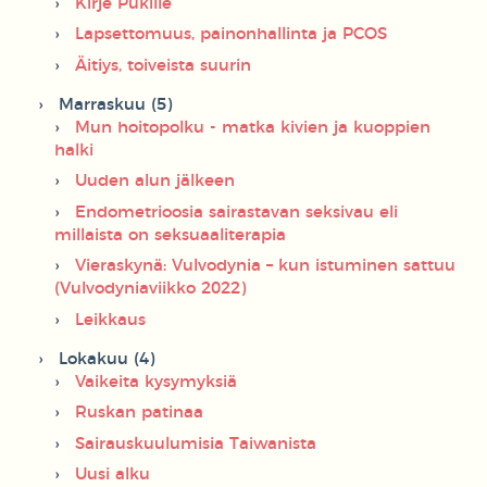
Kirje Pukille
Lapsettomuus, painonhallinta ja PCOS
Äitiys, toiveista suurin
Marraskuu (5)
Mun hoitopolku - matka kivien ja kuoppien
halki
Uuden alun jälkeen
Endometrioosia sairastavan seksivau eli
millaista on seksuaaliterapia
Vieraskynä: Vulvodynia – kun istuminen sattuu
(Vulvodyniaviikko 2022)
Leikkaus
Lokakuu (4)
Vaikeita kysymyksiä
Ruskan patinaa
Sairauskuulumisia Taiwanista
Uusi alku