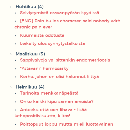
Huhtikuu (4)
Selviytymistä oravanpyörän kyydissä
[ENG] Pain builds character; said nobody with
chronic pain ever
Kuumeista odotusta
Leikelty ulos synnytystalkoista
Maaliskuu (3)
Sappivaivoja vai sittenkin endometrioosia
"Ystäväni" hermosärky
Kerho, johon en olisi halunnut liittyä
Helmikuu (4)
Tarinoita menkkahäpeästä
Onko kaikki kipu saman arvoista?
Anteeks, että oon lihava - lisää
kehopositiivisuutta, kiitos!
Polttopuut loppu mutta mieli luottavainen