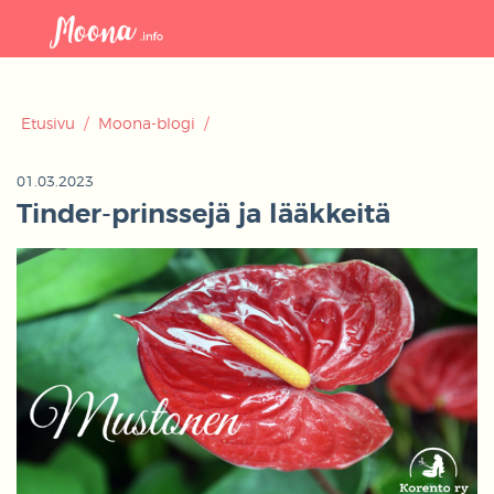
Avaa
navigaat
Etusivu
/
Moona-blogi
/
01.03.2023
Tinder-prinssejä ja lääkkeitä