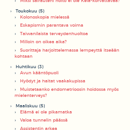
Miksi sairauteni hoito ei ole Kela-korvattavaa?
Toukokuu (5)
Kolonoskopia mielessä
Eskapismin parantava voima
Taiwanilaista terveydenhuoltoa
Milloin on oikea aika?
Suorittaja harjoittelemassa lempeyttä itseään
kohtaan
Huhtikuu (3)
Avun kääntöpuoli
Hyödyt ja haitat vaakakupissa
Muistetaanko endometrioosin hoidossa myös
mielenterveys?
Maaliskuu (5)
Elämä ei ole pikamatka
Valoa tunnelin päässä
Assistentin arkea