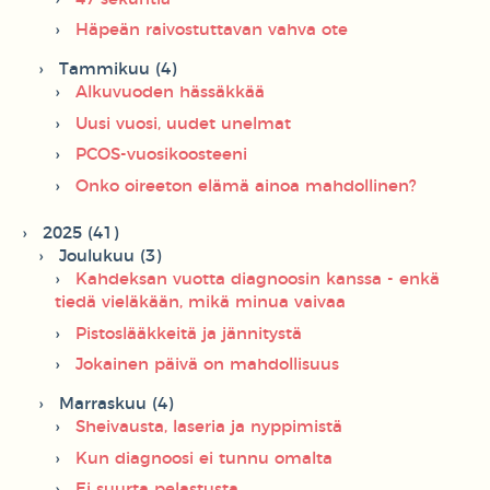
Häpeän raivostuttavan vahva ote
Tammikuu (4)
Alkuvuoden hässäkkää
Uusi vuosi, uudet unelmat
PCOS-vuosikoosteeni
Onko oireeton elämä ainoa mahdollinen?
2025 (41)
Joulukuu (3)
Kahdeksan vuotta diagnoosin kanssa - enkä
tiedä vieläkään, mikä minua vaivaa
Pistoslääkkeitä ja jännitystä
Jokainen päivä on mahdollisuus
Marraskuu (4)
Sheivausta, laseria ja nyppimistä
Kun diagnoosi ei tunnu omalta
Ei suurta pelastusta