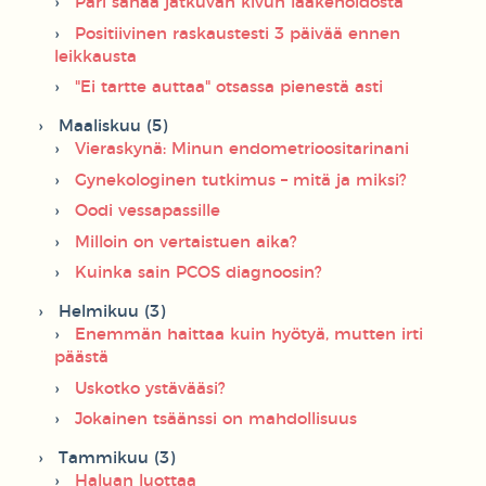
Pari sanaa jatkuvan kivun lääkehoidosta
Positiivinen raskaustesti 3 päivää ennen
leikkausta
"Ei tartte auttaa" otsassa pienestä asti
Maaliskuu (5)
Vieraskynä: Minun endometrioositarinani
Gynekologinen tutkimus – mitä ja miksi?
Oodi vessapassille
Milloin on vertaistuen aika?
Kuinka sain PCOS diagnoosin?
Helmikuu (3)
Enemmän haittaa kuin hyötyä, mutten irti
päästä
Uskotko ystävääsi?
Jokainen tsäänssi on mahdollisuus
Tammikuu (3)
Haluan luottaa