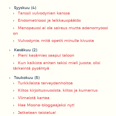
Syyskuu (4)
Tanssii vulvodynian kanssa
Endometrioosi ja leikkauspäätös
Menopaussi ei ole sairaus mutta adenomyoosi
on
Vulvodynia, mitä opetit minulle kivusta
Kesäkuu (2)
Pieni kesämies saapui taloon
Kun kaikista eniten tekisi mieli juosta, olisi
tärkeintä pysähtyä
Toukokuu (5)
Turkkilaista terveydenhoitoa
Kiitos kirjoitusvuosista, kiitos ja kumarrus
Viimeistä kertaa
Hae Moona-bloggaajaksi nyt!
Jatketaan taistelua!