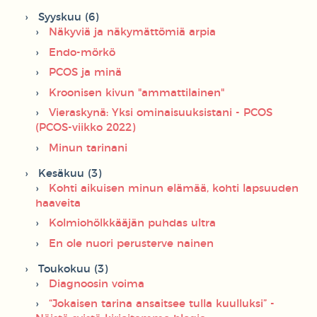
Syyskuu (6)
Näkyviä ja näkymättömiä arpia
Endo-mörkö
PCOS ja minä
Kroonisen kivun "ammattilainen"
Vieraskynä: Yksi ominaisuuksistani - PCOS
(PCOS-viikko 2022)
Minun tarinani
Kesäkuu (3)
Kohti aikuisen minun elämää, kohti lapsuuden
haaveita
Kolmiohölkkääjän puhdas ultra
En ole nuori perusterve nainen
Toukokuu (3)
Diagnoosin voima
“Jokaisen tarina ansaitsee tulla kuulluksi” -