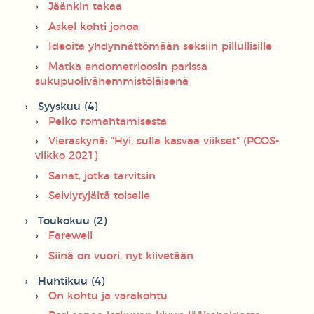
Jäänkin takaa
Askel kohti jonoa
Ideoita yhdynnättömään seksiin pillullisille
Matka endometrioosin parissa
sukupuolivähemmistöläisenä
Syyskuu (4)
Pelko romahtamisesta
Vieraskynä: ”Hyi, sulla kasvaa viikset” (PCOS-
viikko 2021)
Sanat, jotka tarvitsin
Selviytyjältä toiselle
Toukokuu (2)
Farewell
Siinä on vuori, nyt kiivetään
Huhtikuu (4)
On kohtu ja varakohtu