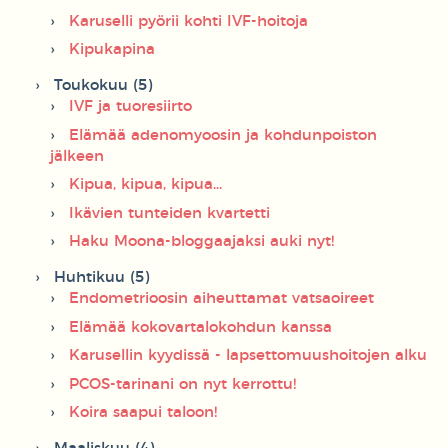
Karuselli pyörii kohti IVF-hoitoja
Kipukapina
Toukokuu (5)
IVF ja tuoresiirto
Elämää adenomyoosin ja kohdunpoiston
jälkeen
Kipua, kipua, kipua...
Ikävien tunteiden kvartetti
Haku Moona-bloggaajaksi auki nyt!
Huhtikuu (5)
Endometrioosin aiheuttamat vatsaoireet
Elämää kokovartalokohdun kanssa
Karusellin kyydissä - lapsettomuushoitojen alku
PCOS-tarinani on nyt kerrottu!
Koira saapui taloon!