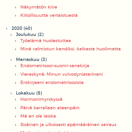
Näkymätön kiire
Kiitollisuutta vertaistuesta
2020 (40)
Joulukuu (2)
Työelämä huolestuttaa
Minä valmistun kandiksi, kaikesta huolimatta
Marraskuu (3)
Endometrioosi–suomi-sanakirja
Vieraskynä: Minun vulvodyniatarinani
Erokirjeeni endometrioosista
Lokakuu (5)
Hormonimyrskyssä
Päivä kerrallaan eteenpäin
Mä en ole laiska
Sisäinen ja ulkoisesti epämääräinen sairaus