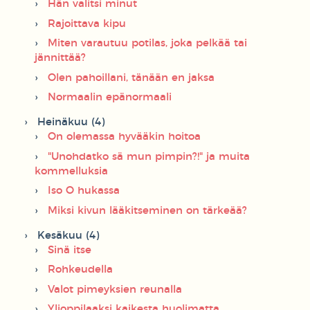
Hän valitsi minut
Rajoittava kipu
Miten varautuu potilas, joka pelkää tai
jännittää?
Olen pahoillani, tänään en jaksa
Normaalin epänormaali
Heinäkuu (4)
On olemassa hyvääkin hoitoa
"Unohdatko sä mun pimpin?!" ja muita
kommelluksia
Iso O hukassa
Miksi kivun lääkitseminen on tärkeää?
Kesäkuu (4)
Sinä itse
Rohkeudella
Valot pimeyksien reunalla
Ylioppilaaksi kaikesta huolimatta