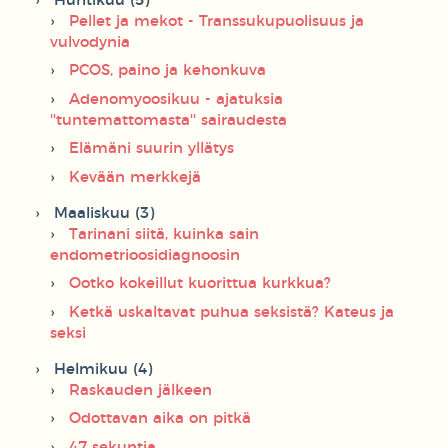
Huhtikuu (5)
Pellet ja mekot - Transsukupuolisuus ja
vulvodynia
PCOS, paino ja kehonkuva
Adenomyoosikuu - ajatuksia
''tuntemattomasta'' sairaudesta
Elämäni suurin yllätys
Kevään merkkejä
Maaliskuu (3)
Tarinani siitä, kuinka sain
endometrioosidiagnoosin
Ootko kokeillut kuorittua kurkkua?
Ketkä uskaltavat puhua seksistä? Kateus ja
seksi
Helmikuu (4)
Raskauden jälkeen
Odottavan aika on pitkä
47 sekuntia