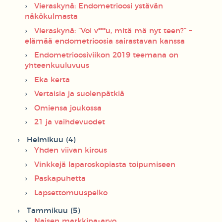
Vieraskynä: Endometrioosi ystävän
näkökulmasta
Vieraskynä: ”Voi v***u, mitä mä nyt teen?” –
elämää endometrioosia sairastavan kanssa
Endometrioosiviikon 2019 teemana on
yhteenkuuluvuus
Eka kerta
Vertaisia ja suolenpätkiä
Omiensa joukossa
21 ja vaihdevuodet
Helmikuu (4)
Yhden viivan kirous
Vinkkejä laparoskopiasta toipumiseen
Paskapuhetta
Lapsettomuuspelko
Tammikuu (5)
Naisen markkina-arvo