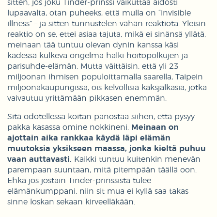
sitten, jos joku Tinder-prinssi vaikuttaa aidosti
lupaavalta, otan puheeks, että mulla on “invisible
illness” – ja sitten tunnustelen vähän reaktiota. Yleisin
reaktio on se, ettei asiaa tajuta, mikä ei sinänsä yllätä,
meinaan tää tuntuu olevan dynin kanssa käsi
kädessä kulkeva ongelma halki hoitopolkujen ja
parisuhde-elämän. Mutta väittäisin, että yli 23
miljoonan ihmisen populoittamalla saarella, Taipein
miljoonakaupungissa, ois kelvollisia kaksjalkasia, jotka
vaivautuu yrittämään pikkasen enemmän.
Sitä odotellessa koitan panostaa siihen, että pysyy
pakka kasassa omine nokkineni.
Meinaan on
ajottain aika rankkaa käydä läpi elämän
muutoksia yksikseen maassa, jonka kieltä puhuu
vaan auttavasti.
Kaikki tuntuu kuitenkin menevän
parempaan suuntaan, mitä pitempään täällä oon.
Ehkä jos jostain Tinder-prinssistä tulee
elämänkumppani, niin sit mua ei kyllä saa takas
sinne loskan sekaan kirveelläkään.