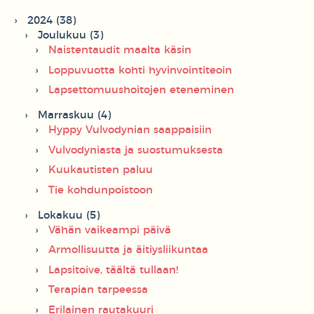
2024 (38)
Joulukuu (3)
Naistentaudit maalta käsin
Loppuvuotta kohti hyvinvointiteoin
Lapsettomuushoitojen eteneminen
Marraskuu (4)
Hyppy Vulvodynian saappaisiin
Vulvodyniasta ja suostumuksesta
Kuukautisten paluu
Tie kohdunpoistoon
Lokakuu (5)
Vähän vaikeampi päivä
Armollisuutta ja äitiysliikuntaa
Lapsitoive, täältä tullaan!
Terapian tarpeessa
Erilainen rautakuuri