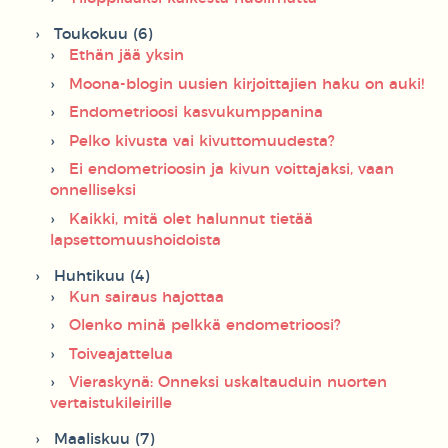
Toukokuu (6)
Ethän jää yksin
Moona-blogin uusien kirjoittajien haku on auki!
Endometrioosi kasvukumppanina
Pelko kivusta vai kivuttomuudesta?
Ei endometrioosin ja kivun voittajaksi, vaan
onnelliseksi
Kaikki, mitä olet halunnut tietää
lapsettomuushoidoista
Huhtikuu (4)
Kun sairaus hajottaa
Olenko minä pelkkä endometrioosi?
Toiveajattelua
Vieraskynä: Onneksi uskaltauduin nuorten
vertaistukileirille
Maaliskuu (7)