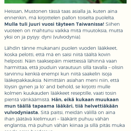
Heissan, Mustonen tässä taas asialla ja, kuten aina
ennenkin, mä kirjottelen pallon toiselta puolelta.
Mulla tuli juuri vuosi täyteen Taiwanissa!
Siihen
vuoteen on mahtunu vaikka mitä muutoksia, mutta
yksi on ja pysyy: dyni (vulvodynia).
Lähdin tänne mukanani puolen vuoden lääkkeet,
koska pelotti, että mä en saisi niitä täältä kovin
helposti. Näin taaksepäin miettiessä lähinnä vaan
harmittaa, että jouduin varautuun sillä tavalla – olisin
tarvinnu kenkiä enempi kun niitä saakelin isoja
lääkepakkauksia. Nimittäin asiahan meni niin, että
löysin gynen ja lo’ and behold, se kirjotti mulle
kolmen kuukauden lääkkeet reseptille, vaati tosin
pientä vänkäämistä.
Hän, eikä kukaan muukaan
mun täällä tapaama lääkäri, tiiä helvettiäkään
vulvodyniasta.
Sitä paitsi, meidän välillä on aina
ihan jäätävä kielimuuri – lääkärit puhuu vähän
englantia, mä puhun vähän kiinaa ja sillä pitäs muka