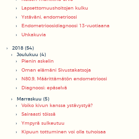
Lapsettomuushoitojen kulku
Ystäväni, endometrioosi
Endometrioosidiagnoosi 13-vuotiaana
Uhkakuvia
2018 (54)
Joulukuu (4)
Pienin askelin
Oman elämäni Sivustakatsoja
N80.9, Määrittämätön endometrioosi
Diagnoosi: epäselvä
Marraskuu (5)
Voiko kivun kanssa ystävystyä?
Sairaasti töissä
Ympyrä sulkeutuu
Kipuun tottuminen voi olla tuhoisaa