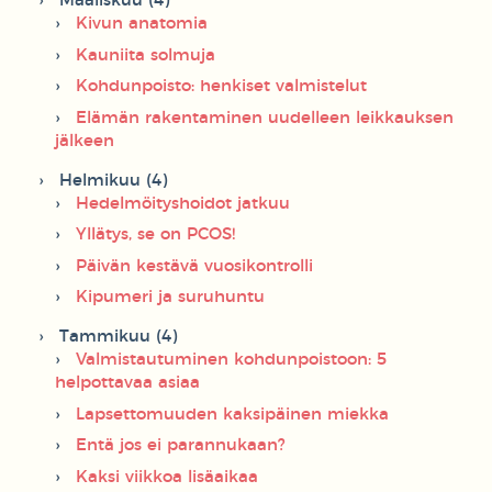
Maaliskuu (4)
Kivun anatomia
Kauniita solmuja
Kohdunpoisto: henkiset valmistelut
Elämän rakentaminen uudelleen leikkauksen
jälkeen
Helmikuu (4)
Hedelmöityshoidot jatkuu
Yllätys, se on PCOS!
Päivän kestävä vuosikontrolli
Kipumeri ja suruhuntu
Tammikuu (4)
Valmistautuminen kohdunpoistoon: 5
helpottavaa asiaa
Lapsettomuuden kaksipäinen miekka
Entä jos ei parannukaan?
Kaksi viikkoa lisäaikaa