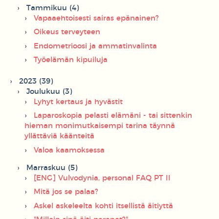
Tammikuu (4)
Vapaaehtoisesti sairas epänainen?
Oikeus terveyteen
Endometrioosi ja ammatinvalinta
Työelämän kipuiluja
2023 (39)
Joulukuu (3)
Lyhyt kertaus ja hyvästit
Laparoskopia pelasti elämäni - tai sittenkin
hieman monimutkaisempi tarina täynnä
yllättäviä käänteitä
Valoa kaamoksessa
Marraskuu (5)
[ENG] Vulvodynia, personal FAQ PT II
Mitä jos se palaa?
Askel askeleelta kohti itsellistä äitiyttä