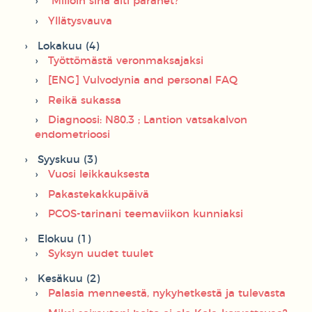
"Milloin sinä äiti paranet?"
Yllätysvauva
Lokakuu (4)
Työttömästä veronmaksajaksi
[ENG] Vulvodynia and personal FAQ
Reikä sukassa
Diagnoosi: N80.3 ; Lantion vatsakalvon
endometrioosi
Syyskuu (3)
Vuosi leikkauksesta
Pakastekakkupäivä
PCOS-tarinani teemaviikon kunniaksi
Elokuu (1)
Syksyn uudet tuulet
Kesäkuu (2)
Palasia menneestä, nykyhetkestä ja tulevasta