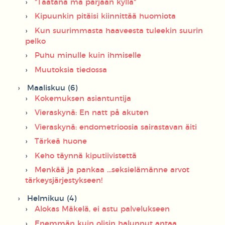
"Taatana mä pärjään kyllä"
Kipuunkin pitäisi kiinnittää huomiota
Kun suurimmasta haaveesta tuleekin suurin
pelko
Puhu minulle kuin ihmiselle
Muutoksia tiedossa
Maaliskuu (6)
Kokemuksen asiantuntija
Vieraskynä: En natt på akuten
Vieraskynä: endometrioosia sairastavan äiti
Tärkeä huone
Keho täynnä kiputiivistettä
Menkää ja pankaa ...seksielämänne arvot
tärkeysjärjestykseen!
Helmikuu (4)
Alokas Mäkelä, ei astu palvelukseen
Enemmän kuin olisin halunnut antaa