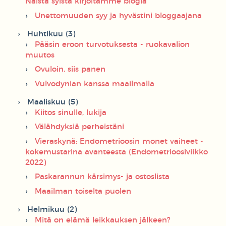
Näistä syistä kirjoitamme blogia
Unettomuuden syy ja hyvästini bloggaajana
Huhtikuu (3)
Pääsin eroon turvotuksesta - ruokavalion
muutos
Ovuloin, siis panen
Vulvodynian kanssa maailmalla
Maaliskuu (5)
Kiitos sinulle, lukija
Välähdyksiä perheistäni
Vieraskynä: Endometrioosin monet vaiheet -
kokemustarina avanteesta (Endometrioosiviikko
2022)
Paskarannun kärsimys- ja ostoslista
Maailman toiselta puolen
Helmikuu (2)
Mitä on elämä leikkauksen jälkeen?