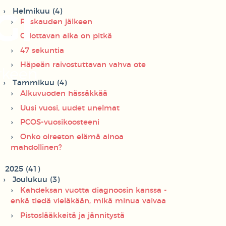
Helmikuu (4)
GI
Raskauden jälkeen
Odottavan aika on pitkä
47 sekuntia
Häpeän raivostuttavan vahva ote
rkeen
Tammikuu (4)
Alkuvuoden hässäkkää
Uusi vuosi, uudet unelmat
PCOS-vuosikoosteeni
Onko oireeton elämä ainoa
mahdollinen?
2025 (41)
Joulukuu (3)
Kahdeksan vuotta diagnoosin kanssa -
enkä tiedä vieläkään, mikä minua vaivaa
Pistoslääkkeitä ja jännitystä