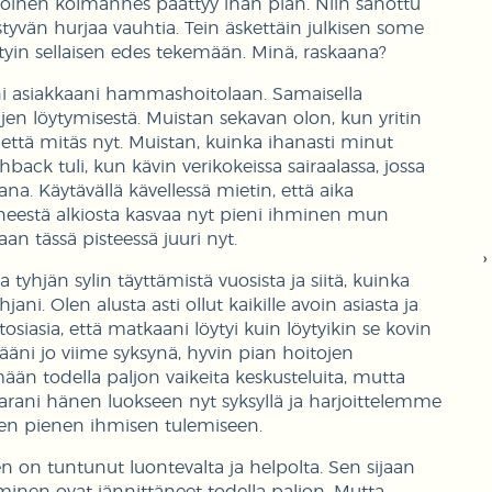
toinen kolmannes päättyy ihan pian. Niin sanottu
tyvän hurjaa vauhtia. Tein äskettäin julkisen some
ystyin sellaisen edes tekemään. Minä, raskaana?
yäni asiakkaani hammashoitolaan. Samaisella
ujen löytymisestä. Muistan sekavan olon, kun yritin
 että mitäs nyt. Muistan, kuinka ihanasti minut
hback tuli, kun kävin verikokeissa sairaalassa, jossa
na. Käytävällä kävellessä mietin, että aika
vinneestä alkiosta kasvaa nyt pieni ihminen mun
kaan tässä pisteessä juuri nyt.
 tyhjän sylin täyttämistä vuosista ja siitä, kuinka
ani. Olen alusta asti ollut kaikille avoin asiasta ja
osiasia, että matkaani löytyi kuin löytyikin se kovin
ääni jo viime syksynä, hyvin pian hoitojen
än todella paljon vaikeita keskusteluita, mutta
arani hänen luokseen nyt syksyllä ja harjoittelemme
den pienen ihmisen tulemiseen.
nen on tuntunut luontevalta ja helpolta. Sen sijaan