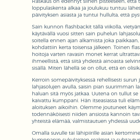
Raskaus on edennyt siihen pisteeseen, että 
loppulaskenta alkaa ja joulukuu tuntuu lähes
päivityksen asiasta ja tuntui hullulta, että p
Sain kunnon flashbackit tällä viikolla, viet
käytävällä vuosi sitten sain puhelun lahjasol
soitella ennen ajan alkamista joka paikkaan,
kohdattiin kerta toisensa jälkeen. Toinen flas
hoitoja varten ravasin monet kerrat ultrattava
ihmeellistä, että siitä yhdestä ainoasta sel
sisällä. Miten lähellä se on ollut, että en olisi
Kerroin somepäivityksessä rehellisesti surun ja
lahjasolujen avulla, saisin pian suurimman lahj
haluan sitä myös jatkaa. Uutena on tullut se t
kaivattu kumppani. Hän itseasiassa tuli eläm
aloituksen aikoihin. Olemme joutuneet käymä
todennäköisesti niiden ansiosta kannoin tav
yhteistä elämää, valmistautuen yhdessä uu
Omalla suvulle tai lähipiirille asian kertomi