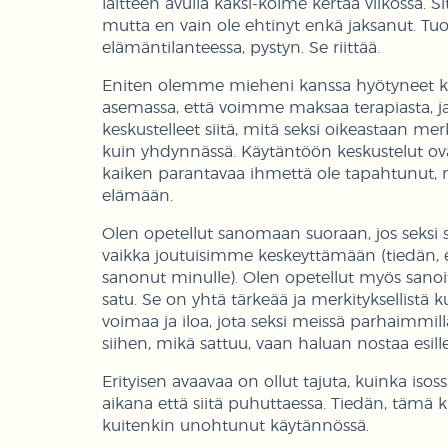
laitteen avulla kaksi-kolme kertaa viikossa. Si
mutta en vain ole ehtinyt enkä jaksanut. Tuo 
elämäntilanteessa, pystyn. Se riittää.
Eniten olemme mieheni kanssa hyötyneet kui
asemassa, että voimme maksaa terapiasta, ja
keskustelleet siitä, mitä seksi oikeastaan mer
kuin yhdynnässä. Käytäntöön keskustelut ovat
kaiken parantavaa ihmettä ole tapahtunut, 
elämään.
Olen opetellut sanomaan suoraan, jos seksi s
vaikka joutuisimme keskeyttämään (tiedän, e
sanonut minulle). Olen opetellut myös sanoi
satu. Se on yhtä tärkeää ja merkityksellistä 
voimaa ja iloa, jota seksi meissä parhaimmil
siihen, mikä sattuu, vaan haluan nostaa esill
Erityisen avaavaa on ollut tajuta, kuinka isos
aikana että siitä puhuttaessa. Tiedän, tämä k
kuitenkin unohtunut käytännössä.