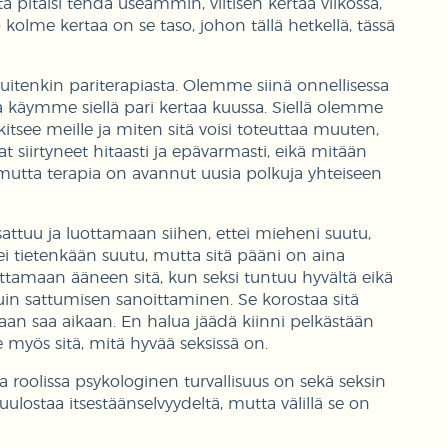
tä pitäisi tehdä useammin, viitisen kertaa viikossa,
kolme kertaa on se taso, johon tällä hetkellä, tässä
tenkin pariterapiasta. Olemme siinä onnellisessa
 käymme siellä pari kertaa kuussa. Siellä olemme
kitsee meille ja miten sitä voisi toteuttaa muuten,
 siirtyneet hitaasti ja epävarmasti, eikä mitään
mutta terapia on avannut uusia polkuja yhteiseen
attuu ja luottamaan siihen, ettei mieheni suutu,
i tietenkään suutu, mutta sitä pääni on aina
ttamaan ääneen sitä, kun seksi tuntuu hyvältä eikä
kuin sattumisen sanoittaminen. Se korostaa sitä
laan saa aikaan. En halua jäädä kiinni pelkästään
e myös sitä, mitä hyvää seksissä on.
sa roolissa psykologinen turvallisuus on sekä seksin
uulostaa itsestäänselvyydeltä, mutta välillä se on