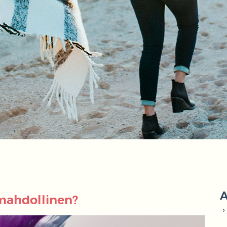
A
mahdollinen?