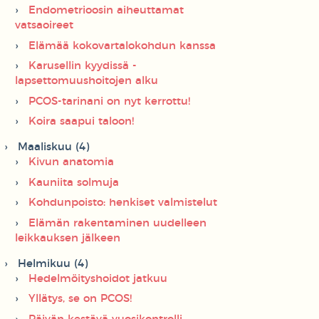
Endometrioosin aiheuttamat
vatsaoireet
Elämää kokovartalokohdun kanssa
Karusellin kyydissä -
lapsettomuushoitojen alku
PCOS-tarinani on nyt kerrottu!
Koira saapui taloon!
Maaliskuu (4)
Kivun anatomia
Kauniita solmuja
Kohdunpoisto: henkiset valmistelut
Elämän rakentaminen uudelleen
leikkauksen jälkeen
Helmikuu (4)
Hedelmöityshoidot jatkuu
Yllätys, se on PCOS!