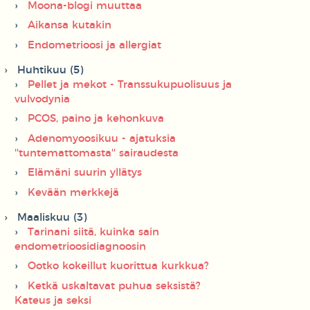
Moona-blogi muuttaa
Aikansa kutakin
Endometrioosi ja allergiat
Huhtikuu (5)
Pellet ja mekot - Transsukupuolisuus ja
vulvodynia
PCOS, paino ja kehonkuva
Adenomyoosikuu - ajatuksia
''tuntemattomasta'' sairaudesta
Elämäni suurin yllätys
Kevään merkkejä
Maaliskuu (3)
Tarinani siitä, kuinka sain
endometrioosidiagnoosin
Ootko kokeillut kuorittua kurkkua?
Ketkä uskaltavat puhua seksistä?
Kateus ja seksi