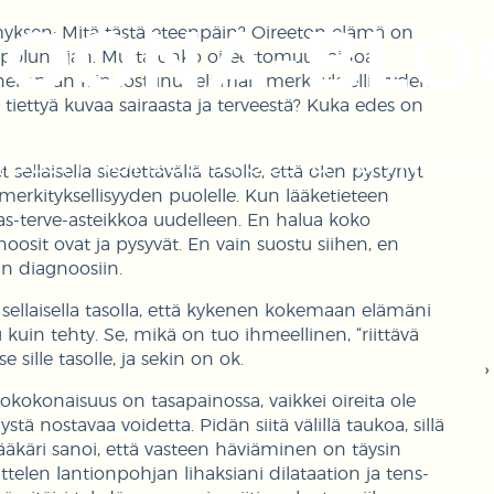
OONA-BLO
ksen: Mitä tästä eteenpäin? Oireeton elämä on
itopolun ajan. Mutta onko oireettomuus ainoa
 enemmän kiinnostunut elämän merkityksellisyyden
 tiettyä kuvaa sairaasta ja terveestä? Kuka edes on
aisten kohtaamisesta voimaa a
sellaisella siedettävällä tasolle, että olen pystynyt
merkityksellisyyden puolelle. Kun lääketieteen
ras-terve-asteikkoa uudelleen. En halua koko
noosit ovat ja pysyvät. En vain suostu siihen, en
n diagnoosiin.
t sellaisella tasolla, että kykenen kokemaan elämäni
kuin tehty. Se, mikä on tuo ihmeellinen, “riittävä
 sille tasolle, ja sekin on ok.
itokokonaisuus on tasapainossa, vaikkei oireita ole
ä nostavaa voidetta. Pidän siitä välillä taukoa, sillä
ääkäri sanoi, että vasteen häviäminen on täysin
ttelen lantionpohjan lihaksiani dilataation ja tens-