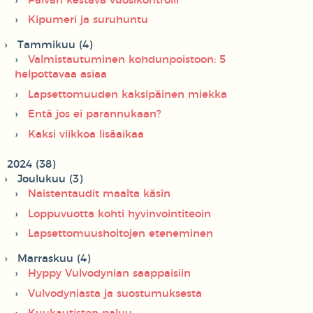
Päivän kestävä vuosikontrolli
Kipumeri ja suruhuntu
Tammikuu (4)
Valmistautuminen kohdunpoistoon: 5
helpottavaa asiaa
Lapsettomuuden kaksipäinen miekka
Entä jos ei parannukaan?
Kaksi viikkoa lisäaikaa
2024 (38)
Joulukuu (3)
Naistentaudit maalta käsin
Loppuvuotta kohti hyvinvointiteoin
Lapsettomuushoitojen eteneminen
Marraskuu (4)
Hyppy Vulvodynian saappaisiin
Vulvodyniasta ja suostumuksesta