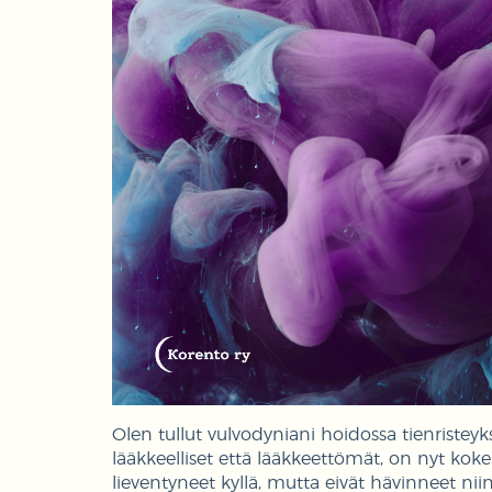
Olen tullut vulvodyniani hoidossa tienristeyk
lääkkeelliset että lääkkeettömät, on nyt kokei
lieventyneet kyllä, mutta eivät hävinneet niin