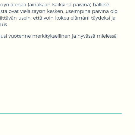
vodynia enää (ainakaan kaikkina päivinä) hallitse
istä ovat vielä täysin kesken, useimpina päivinä olo
riittävän usein, että voin kokea elämäni täydeksi ja
tus.
uusi vuotenne merkityksellinen ja hyvässä mielessä