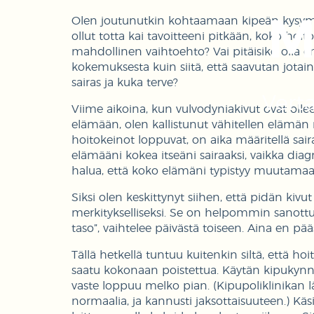
M
Olen joutunutkin kohtaamaan kipeän kysymy
ollut totta kai tavoitteeni pitkään, koko ho
mahdollinen vaihtoehto? Vai pitäisikö olla
kokemuksesta kuin siitä, että saavutan jotain
sairas ja kuka terve?
Vert
Viime aikoina, kun vulvodyniakivut ovat olleet 
elämään, olen kallistunut vähitellen elämän 
hoitokeinot loppuvat, on aika määritellä sai
elämääni kokea itseäni sairaaksi, vaikka diag
halua, että koko elämäni typistyy muutamaa
Siksi olen keskittynyt siihen, että pidän kivu
merkitykselliseksi. Se on helpommin sanottu 
taso”, vaihtelee päivästä toiseen. Aina en pääse
Tällä hetkellä tuntuu kuitenkin siltä, että ho
saatu kokonaan poistettua. Käytän kipukynnyst
vaste loppuu melko pian. (Kipupoliklinikan l
normaalia, ja kannusti jaksottaisuuteen.) Käsi