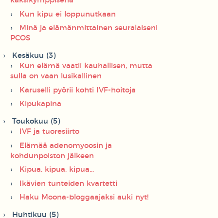
kaksikymppisenä
Kun kipu ei loppunutkaan
Minä ja elämänmittainen seuralaiseni
PCOS
Kesäkuu (3)
Kun elämä vaatii kauhallisen, mutta
sulla on vaan lusikallinen
Karuselli pyörii kohti IVF-hoitoja
Kipukapina
Toukokuu (5)
IVF ja tuoresiirto
Elämää adenomyoosin ja
kohdunpoiston jälkeen
Kipua, kipua, kipua...
Ikävien tunteiden kvartetti
Haku Moona-bloggaajaksi auki nyt!
Huhtikuu (5)