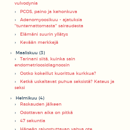
vulvodynia
PCOS, paino ja kehonkuva
Adenomyoosikuu - ajatuksia
''tuntemattomasta'' sairaudesta
Elämäni suurin yllätys
Kevään merkkejä
Maaliskuu (3)
Tarinani siitä, kuinka sain
endometrioosidiagnoosin
Ootko kokeillut kuorittua kurkkua?
Ketkä uskaltavat puhua seksistä? Kateus ja
seksi
Helmikuu (4)
Raskauden jälkeen
Odottavan aika on pitkä
47 sekuntia
Häpeän raivostuttavan vahva ote