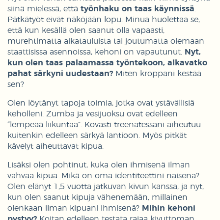
siinä mielessä, että
työnhaku on taas käynnissä
.
Pätkätyöt eivät näköjään lopu. Minua huolettaa se,
että kun kesällä olen saanut olla vapaasti,
murehtimatta aikatauluista tai joutumatta olemaan
staattisissa asennoissa, kehoni on vapautunut.
Nyt,
kun olen taas palaamassa työntekoon, alkavatko
pahat särkyni uudestaan?
Miten kroppani kestää
sen?
Olen löytänyt tapoja toimia, jotka ovat ystävällisiä
keholleni. Zumba ja vesijuoksu ovat edelleen
“lempeää liikuntaa”. Kovasti treenatessani aiheutuu
kuitenkin edelleen särkyä lantioon. Myös pitkät
kävelyt aiheuttavat kipua.
Lisäksi olen pohtinut, kuka olen ihmisenä ilman
vahvaa kipua. Mikä on oma identiteettini naisena?
Olen elänyt 1,5 vuotta jatkuvan kivun kanssa, ja nyt,
kun olen saanut kipuja vähenemään, millainen
olenkaan ilman kipuani ihmisenä?
Mihin kehoni
pystyy?
Koitan edelleen testata rajaa kivuttoman