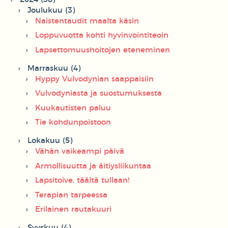
Joulukuu (3)
Naistentaudit maalta käsin
Loppuvuotta kohti hyvinvointiteoin
Lapsettomuushoitojen eteneminen
Marraskuu (4)
Hyppy Vulvodynian saappaisiin
Vulvodyniasta ja suostumuksesta
Kuukautisten paluu
Tie kohdunpoistoon
Lokakuu (5)
Vähän vaikeampi päivä
Armollisuutta ja äitiysliikuntaa
Lapsitoive, täältä tullaan!
Terapian tarpeessa
Erilainen rautakuuri
Syyskuu (4)