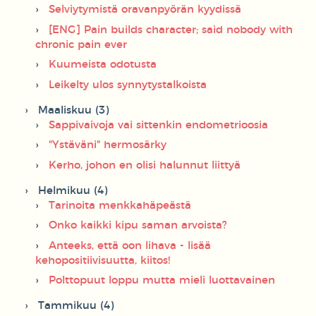
Selviytymistä oravanpyörän kyydissä
[ENG] Pain builds character; said nobody with
chronic pain ever
Kuumeista odotusta
Leikelty ulos synnytystalkoista
Maaliskuu (3)
Sappivaivoja vai sittenkin endometrioosia
"Ystäväni" hermosärky
Kerho, johon en olisi halunnut liittyä
Helmikuu (4)
Tarinoita menkkahäpeästä
Onko kaikki kipu saman arvoista?
Anteeks, että oon lihava - lisää
kehopositiivisuutta, kiitos!
Polttopuut loppu mutta mieli luottavainen
Tammikuu (4)