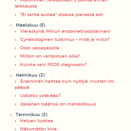
Positiivinen raskaustesti 3 päivää ennen
leikkausta
"Ei tartte auttaa" otsassa pienestä asti
Maaliskuu (5)
Vieraskynä: Minun endometrioositarinani
Gynekologinen tutkimus – mitä ja miksi?
Oodi vessapassille
Milloin on vertaistuen aika?
Kuinka sain PCOS diagnoosin?
Helmikuu (3)
Enemmän haittaa kuin hyötyä, mutten irti
päästä
Uskotko ystävääsi?
Jokainen tsäänssi on mahdollisuus
Tammikuu (3)
Haluan luottaa
Näkymätön kiire