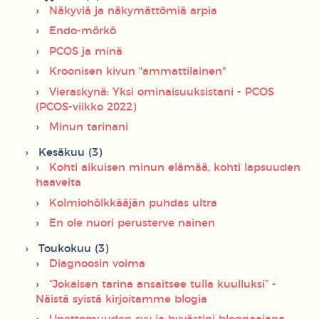
Näkyviä ja näkymättömiä arpia
Endo-mörkö
PCOS ja minä
Kroonisen kivun "ammattilainen"
Vieraskynä: Yksi ominaisuuksistani - PCOS
(PCOS-viikko 2022)
Minun tarinani
Kesäkuu (3)
Kohti aikuisen minun elämää, kohti lapsuuden
haaveita
Kolmiohölkkääjän puhdas ultra
En ole nuori perusterve nainen
Toukokuu (3)
Diagnoosin voima
“Jokaisen tarina ansaitsee tulla kuulluksi” -
Näistä syistä kirjoitamme blogia