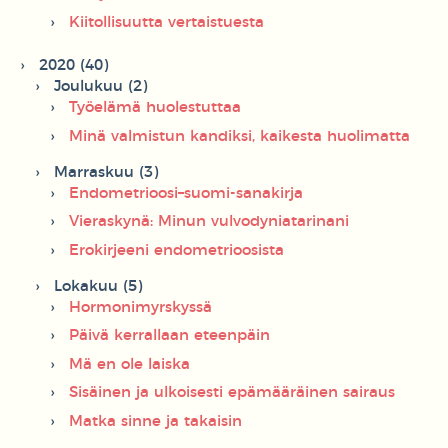
Kiitollisuutta vertaistuesta
2020 (40)
Joulukuu (2)
Työelämä huolestuttaa
Minä valmistun kandiksi, kaikesta huolimatta
Marraskuu (3)
Endometrioosi–suomi-sanakirja
Vieraskynä: Minun vulvodyniatarinani
Erokirjeeni endometrioosista
Lokakuu (5)
Hormonimyrskyssä
Päivä kerrallaan eteenpäin
Mä en ole laiska
Sisäinen ja ulkoisesti epämääräinen sairaus
Matka sinne ja takaisin