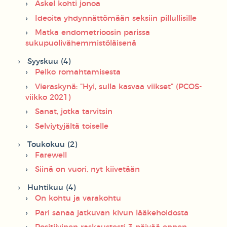
Askel kohti jonoa
Ideoita yhdynnättömään seksiin pillullisille
Matka endometrioosin parissa
sukupuolivähemmistöläisenä
Syyskuu (4)
Pelko romahtamisesta
Vieraskynä: ”Hyi, sulla kasvaa viikset” (PCOS-
viikko 2021)
Sanat, jotka tarvitsin
Selviytyjältä toiselle
Toukokuu (2)
Farewell
Siinä on vuori, nyt kiivetään
Huhtikuu (4)
On kohtu ja varakohtu
Pari sanaa jatkuvan kivun lääkehoidosta