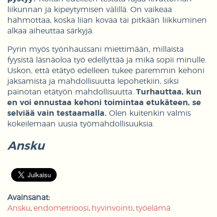
liikunnan ja kipeytymisen välillä. On vaikeaa
hahmottaa, koska liian kovaa tai pitkään liikkuminen
alkaa aiheuttaa särkyjä.
Pyrin myös työnhaussani miettimään, millaista
fyysistä läsnäoloa työ edellyttää ja mikä sopii minulle.
Uskon, että etätyö edelleen tukee paremmin kehoni
jaksamista ja mahdollisuutta lepohetkiin, siksi
painotan etätyön mahdollisuutta.
Turhauttaa, kun
en voi ennustaa kehoni toimintaa etukäteen, se
selviää vain testaamalla.
Olen kuitenkin valmis
kokeilemaan uusia työmahdollisuuksia.
Ansku
Avainsanat:
Ansku
endometrioosi
hyvinvointi
työelämä