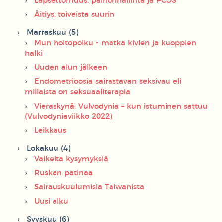
Lapsettomuus, painonhallinta ja PCOS
Äitiys, toiveista suurin
Marraskuu (5)
Mun hoitopolku - matka kivien ja kuoppien
halki
Uuden alun jälkeen
Endometrioosia sairastavan seksivau eli
millaista on seksuaaliterapia
Vieraskynä: Vulvodynia – kun istuminen sattuu
(Vulvodyniaviikko 2022)
Leikkaus
Lokakuu (4)
Vaikeita kysymyksiä
Ruskan patinaa
Sairauskuulumisia Taiwanista
Uusi alku
Syyskuu (6)