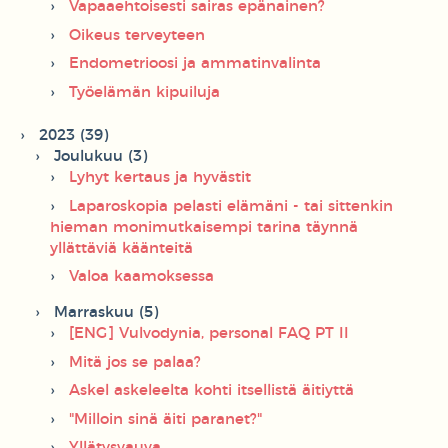
Vapaaehtoisesti sairas epänainen?
Oikeus terveyteen
Endometrioosi ja ammatinvalinta
Työelämän kipuiluja
2023 (39)
Joulukuu (3)
Lyhyt kertaus ja hyvästit
Laparoskopia pelasti elämäni - tai sittenkin
hieman monimutkaisempi tarina täynnä
yllättäviä käänteitä
Valoa kaamoksessa
Marraskuu (5)
[ENG] Vulvodynia, personal FAQ PT II
Mitä jos se palaa?
Askel askeleelta kohti itsellistä äitiyttä
"Milloin sinä äiti paranet?"
Yllätysvauva