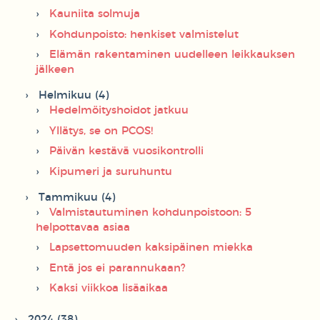
Kauniita solmuja
Kohdunpoisto: henkiset valmistelut
Elämän rakentaminen uudelleen leikkauksen
jälkeen
Helmikuu (4)
Hedelmöityshoidot jatkuu
Yllätys, se on PCOS!
Päivän kestävä vuosikontrolli
Kipumeri ja suruhuntu
Tammikuu (4)
Valmistautuminen kohdunpoistoon: 5
helpottavaa asiaa
Lapsettomuuden kaksipäinen miekka
Entä jos ei parannukaan?
Kaksi viikkoa lisäaikaa
2024 (38)