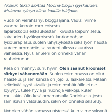
Anskun teksti aloittaa Moona-blogin syyskauden.
Mukavaa syksyn alkua kaikille lukijoille!
Vuosi on vierähtänyt bloggaajana. Vautsi! Viime
vuonna kerroin mm. toisesta
laparoskopialeikkauksestani, kivuista toipumisesta,
sairauden hyväksymisestä, lantionpohjan
fysioterapiasta, suolen tähystyksestä sekä työn hausta
uuteen ammattiin, sairauteni ollessa akuutissa
vaiheessa. Nyt tilanteeni on onneksi vähän
rauhoittunut.
Kesä on mennyt suht hyvin.
Olen saanut krooniset
särkyni vähenemään.
Suolen toiminnassa on ollut
haasteita, ja sen kanssa on jojoiltu lääkäreissä. Mitään
selittävää syytä kivuille ja toimintahäiriöille ei ole
löytynyt, tulee hyviä ja huonoja viikkoja, kuten
muillakin. Olin kesälomamatkalla Rodoksella, josta
sain ikävän vatsataudin, sekin on onneksi selätetty.
Nyt olen vähän samassa pisteessä kuin viime syksynä