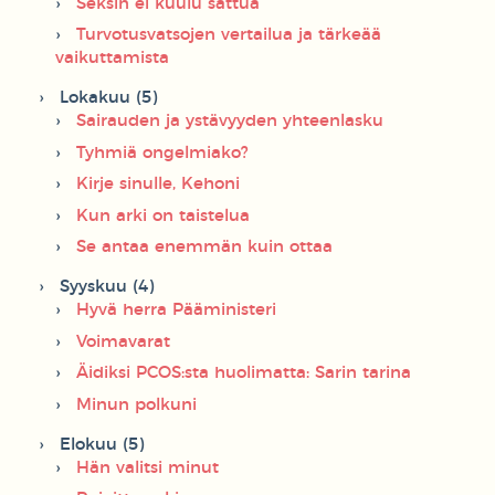
Seksin ei kuulu sattua
Turvotusvatsojen vertailua ja tärkeää
vaikuttamista
Lokakuu (5)
Sairauden ja ystävyyden yhteenlasku
Tyhmiä ongelmiako?
Kirje sinulle, Kehoni
Kun arki on taistelua
Se antaa enemmän kuin ottaa
Syyskuu (4)
Hyvä herra Pääministeri
Voimavarat
Äidiksi PCOS:sta huolimatta: Sarin tarina
Minun polkuni
Elokuu (5)
Hän valitsi minut