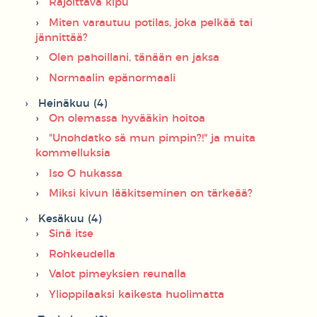
Rajoittava kipu
Miten varautuu potilas, joka pelkää tai
jännittää?
Olen pahoillani, tänään en jaksa
Normaalin epänormaali
Heinäkuu (4)
On olemassa hyvääkin hoitoa
"Unohdatko sä mun pimpin?!" ja muita
kommelluksia
Iso O hukassa
Miksi kivun lääkitseminen on tärkeää?
Kesäkuu (4)
Sinä itse
Rohkeudella
Valot pimeyksien reunalla
Ylioppilaaksi kaikesta huolimatta