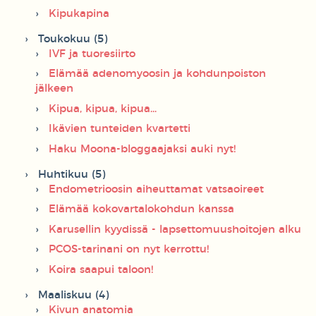
Kipukapina
Toukokuu (5)
IVF ja tuoresiirto
Elämää adenomyoosin ja kohdunpoiston
jälkeen
Kipua, kipua, kipua...
Ikävien tunteiden kvartetti
Haku Moona-bloggaajaksi auki nyt!
Huhtikuu (5)
Endometrioosin aiheuttamat vatsaoireet
Elämää kokovartalokohdun kanssa
Karusellin kyydissä - lapsettomuushoitojen alku
PCOS-tarinani on nyt kerrottu!
Koira saapui taloon!
Maaliskuu (4)
Kivun anatomia