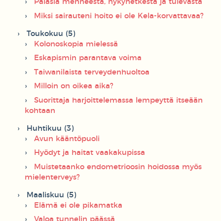
Palasia menneestä, nykyhetkestä ja tulevasta
Miksi sairauteni hoito ei ole Kela-korvattavaa?
Toukokuu (5)
Kolonoskopia mielessä
Eskapismin parantava voima
Taiwanilaista terveydenhuoltoa
Milloin on oikea aika?
Suorittaja harjoittelemassa lempeyttä itseään
kohtaan
Huhtikuu (3)
Avun kääntöpuoli
Hyödyt ja haitat vaakakupissa
Muistetaanko endometrioosin hoidossa myös
mielenterveys?
Maaliskuu (5)
Elämä ei ole pikamatka
Valoa tunnelin päässä