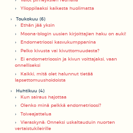
Valot pimeyksien reunalla
Ylioppilaaksi kaikesta huolimatta
Toukokuu (6)
Ethän jää yksin
Moona-blogin uusien kirjoittajien haku on auki!
Endometrioosi kasvukumppanina
Pelko kivusta vai kivuttomuudesta?
Ei endometrioosin ja kivun voittajaksi, vaan
onnelliseksi
Kaikki, mitä olet halunnut tietää
lapsettomuushoidoista
Huhtikuu (4)
Kun sairaus hajottaa
Olenko minä pelkkä endometrioosi?
Toiveajattelua
Vieraskynä: Onneksi uskaltauduin nuorten
vertaistukileirille