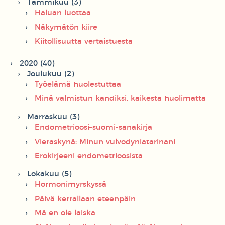
Tammikuu (3)
Haluan luottaa
Näkymätön kiire
Kiitollisuutta vertaistuesta
2020 (40)
Joulukuu (2)
Työelämä huolestuttaa
Minä valmistun kandiksi, kaikesta huolimatta
Marraskuu (3)
Endometrioosi–suomi-sanakirja
Vieraskynä: Minun vulvodyniatarinani
Erokirjeeni endometrioosista
Lokakuu (5)
Hormonimyrskyssä
Päivä kerrallaan eteenpäin
Mä en ole laiska