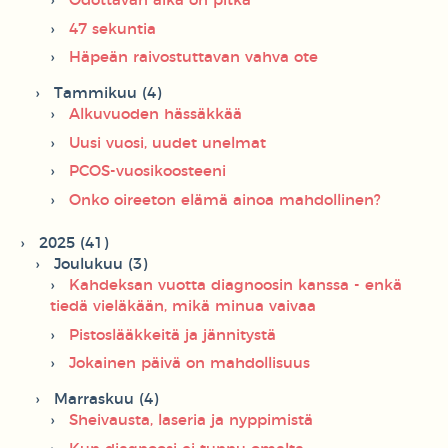
Odottavan aika on pitkä
47 sekuntia
Häpeän raivostuttavan vahva ote
Tammikuu (4)
Alkuvuoden hässäkkää
Uusi vuosi, uudet unelmat
PCOS-vuosikoosteeni
Onko oireeton elämä ainoa mahdollinen?
2025 (41)
Joulukuu (3)
Kahdeksan vuotta diagnoosin kanssa - enkä
tiedä vieläkään, mikä minua vaivaa
Pistoslääkkeitä ja jännitystä
Jokainen päivä on mahdollisuus
Marraskuu (4)
Sheivausta, laseria ja nyppimistä