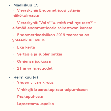
Maaliskuu (7)
Vieraskynä: Endometrioosi ystävän
näkökulmasta
Vieraskynä: ”Voi v***u, mitä mä nyt teen?” –
elämää endometrioosia sairastavan kanssa
Endometrioosiviikon 2019 teemana on
yhteenkuuluvuus
Eka kerta
Vertaisia ja suolenpätkiä
Omiensa joukossa
21 ja vaihdevuodet
Helmikuu (4)
Yhden viivan kirous
Vinkkejä laparoskopiasta toipumiseen
Paskapuhetta
Lapsettomuuspelko