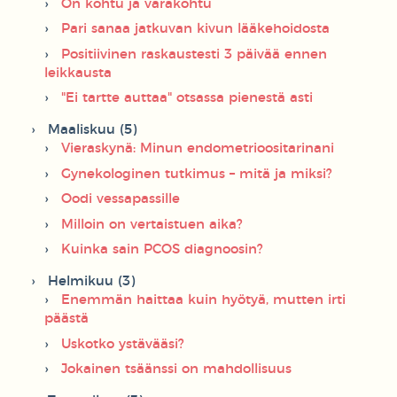
On kohtu ja varakohtu
Pari sanaa jatkuvan kivun lääkehoidosta
Positiivinen raskaustesti 3 päivää ennen
leikkausta
"Ei tartte auttaa" otsassa pienestä asti
Maaliskuu (5)
Vieraskynä: Minun endometrioositarinani
Gynekologinen tutkimus – mitä ja miksi?
Oodi vessapassille
Milloin on vertaistuen aika?
Kuinka sain PCOS diagnoosin?
Helmikuu (3)
Enemmän haittaa kuin hyötyä, mutten irti
päästä
Uskotko ystävääsi?
Jokainen tsäänssi on mahdollisuus