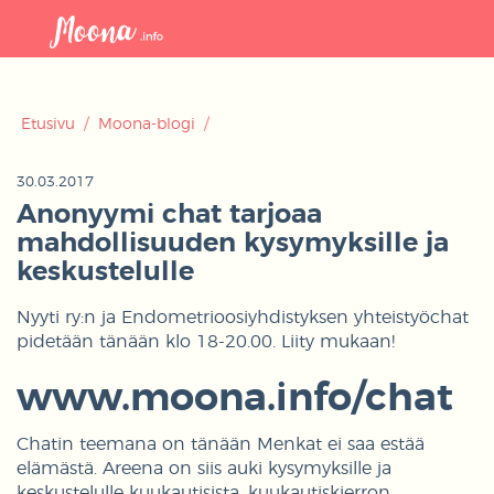
Avaa
navigaat
Etusivu
/
Moona-blogi
/
30.03.2017
Anonyymi chat tarjoaa
mahdollisuuden kysymyksille ja
keskustelulle
Nyyti ry:n ja Endometrioosiyhdistyksen yhteistyöchat
pidetään tänään klo 18-20.00. Liity mukaan!
www.moona.info/chat
Chatin teemana on tänään Menkat ei saa estää
elämästä. Areena on siis auki kysymyksille ja
keskustelulle kuukautisista, kuukautiskierron