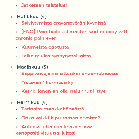
Jatketaan taistelua!
Huhtikuu (4)
Selviytymistä oravanpyörän kyydissä
[ENG] Pain builds character; said nobody with
chronic pain ever
Kuumeista odotusta
Leikelty ulos synnytystalkoista
Maaliskuu (3)
Sappivaivoja vai sittenkin endometrioosia
"Ystäväni" hermosärky
Kerho, johon en olisi halunnut liittyä
Helmikuu (4)
Tarinoita menkkahäpeästä
Onko kaikki kipu saman arvoista?
Anteeks, että oon lihava - lisää
kehopositiivisuutta, kiitos!