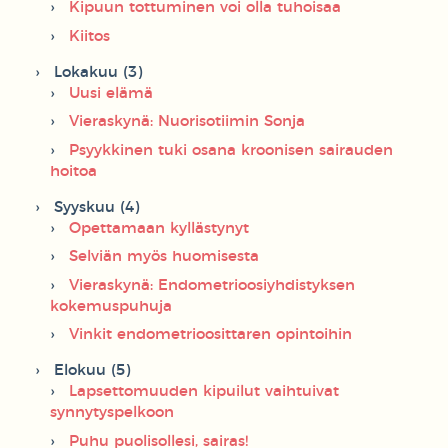
Kipuun tottuminen voi olla tuhoisaa
Kiitos
Lokakuu (3)
Uusi elämä
Vieraskynä: Nuorisotiimin Sonja
Psyykkinen tuki osana kroonisen sairauden
hoitoa
Syyskuu (4)
Opettamaan kyllästynyt
Selviän myös huomisesta
Vieraskynä: Endometrioosiyhdistyksen
kokemuspuhuja
Vinkit endometrioosittaren opintoihin
Elokuu (5)
Lapsettomuuden kipuilut vaihtuivat
synnytyspelkoon
Puhu puolisollesi, sairas!