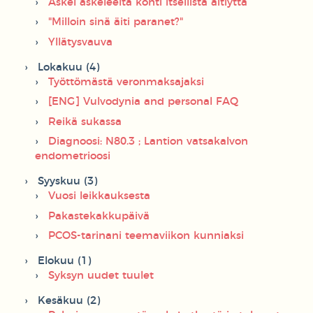
Askel askeleelta kohti itsellistä äitiyttä
"Milloin sinä äiti paranet?"
Yllätysvauva
Lokakuu (4)
Työttömästä veronmaksajaksi
[ENG] Vulvodynia and personal FAQ
Reikä sukassa
Diagnoosi: N80.3 ; Lantion vatsakalvon
endometrioosi
Syyskuu (3)
Vuosi leikkauksesta
Pakastekakkupäivä
PCOS-tarinani teemaviikon kunniaksi
Elokuu (1)
Syksyn uudet tuulet
Kesäkuu (2)