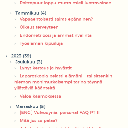
Polttopuut loppu mutta mieli luottavainen
Tammikuu (4)
Vapaaehtoisesti sairas epänainen?
Oikeus terveyteen
Endometrioosi ja ammatinvalinta
Työelämän kipuiluja
2023 (39)
Joulukuu (3)
Lyhyt kertaus ja hyvästit
Laparoskopia pelasti elämäni - tai sittenkin
hieman monimutkaisempi tarina täynnä
yllättäviä käänteitä
Valoa kaamoksessa
Marraskuu (5)
[ENG] Vulvodynia, personal FAQ PT II
Mitä jos se palaa?