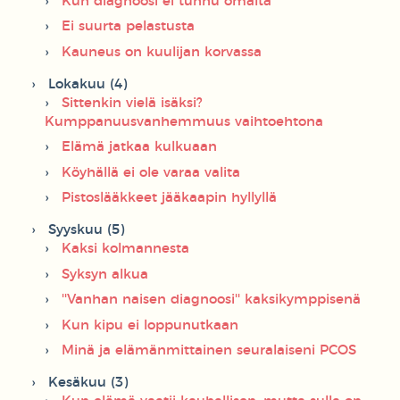
Kun diagnoosi ei tunnu omalta
Ei suurta pelastusta
Kauneus on kuulijan korvassa
Lokakuu (4)
Sittenkin vielä isäksi?
Kumppanuusvanhemmuus vaihtoehtona
Elämä jatkaa kulkuaan
Köyhällä ei ole varaa valita
Pistoslääkkeet jääkaapin hyllyllä
Syyskuu (5)
Kaksi kolmannesta
Syksyn alkua
''Vanhan naisen diagnoosi'' kaksikymppisenä
Kun kipu ei loppunutkaan
Minä ja elämänmittainen seuralaiseni PCOS
Kesäkuu (3)