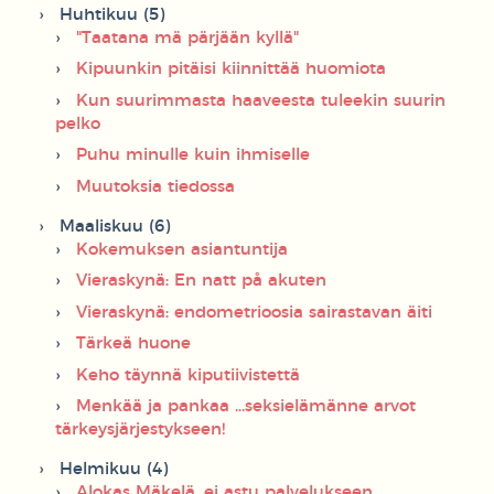
Huhtikuu (5)
"Taatana mä pärjään kyllä"
Kipuunkin pitäisi kiinnittää huomiota
Kun suurimmasta haaveesta tuleekin suurin
pelko
Puhu minulle kuin ihmiselle
Muutoksia tiedossa
Maaliskuu (6)
Kokemuksen asiantuntija
Vieraskynä: En natt på akuten
Vieraskynä: endometrioosia sairastavan äiti
Tärkeä huone
Keho täynnä kiputiivistettä
Menkää ja pankaa ...seksielämänne arvot
tärkeysjärjestykseen!
Helmikuu (4)
Alokas Mäkelä, ei astu palvelukseen