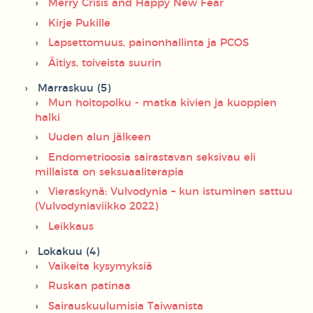
Merry Crisis and Happy New Fear
Kirje Pukille
Lapsettomuus, painonhallinta ja PCOS
Äitiys, toiveista suurin
Marraskuu (5)
Mun hoitopolku - matka kivien ja kuoppien
halki
Uuden alun jälkeen
Endometrioosia sairastavan seksivau eli
millaista on seksuaaliterapia
Vieraskynä: Vulvodynia – kun istuminen sattuu
(Vulvodyniaviikko 2022)
Leikkaus
Lokakuu (4)
Vaikeita kysymyksiä
Ruskan patinaa
Sairauskuulumisia Taiwanista