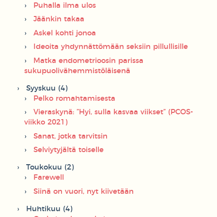
Puhalla ilma ulos
Jäänkin takaa
Askel kohti jonoa
Ideoita yhdynnättömään seksiin pillullisille
Matka endometrioosin parissa
sukupuolivähemmistöläisenä
Syyskuu (4)
Pelko romahtamisesta
Vieraskynä: ”Hyi, sulla kasvaa viikset” (PCOS-
viikko 2021)
Sanat, jotka tarvitsin
Selviytyjältä toiselle
Toukokuu (2)
Farewell
Siinä on vuori, nyt kiivetään
Huhtikuu (4)