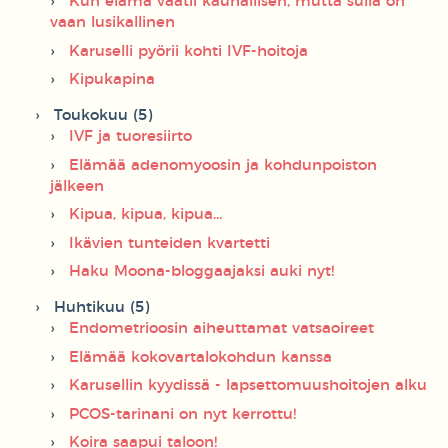
Kun elämä vaatii kauhallisen, mutta sulla on
vaan lusikallinen
Karuselli pyörii kohti IVF-hoitoja
Kipukapina
Toukokuu (5)
IVF ja tuoresiirto
Elämää adenomyoosin ja kohdunpoiston
jälkeen
Kipua, kipua, kipua...
Ikävien tunteiden kvartetti
Haku Moona-bloggaajaksi auki nyt!
Huhtikuu (5)
Endometrioosin aiheuttamat vatsaoireet
Elämää kokovartalokohdun kanssa
Karusellin kyydissä - lapsettomuushoitojen alku
PCOS-tarinani on nyt kerrottu!
Koira saapui taloon!