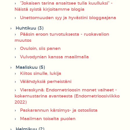
“Jokaisen tarina ansaitsee tulla kuulluksi” -
Näistä syistä kirjoitamme blogia
Unettomuuden syy ja hyvästini bloggaajana
Huhtikuu (3)
Pääsin eroon turvotuksesta - ruokavalion
muutos
Ovuloin, siis panen
Vulvodynian kanssa maailmalla
Maaliskuu (5)
Kiitos sinulle, lukija
Välähdyksiä perheistäni
Vieraskynä: Endometrioosin monet vaiheet -
kokemustarina avanteesta (Endometrioosiviikko
2022)
Paskarannun kärsimys- ja ostoslista
Maailman toiselta puolen
Helmikuu (2)