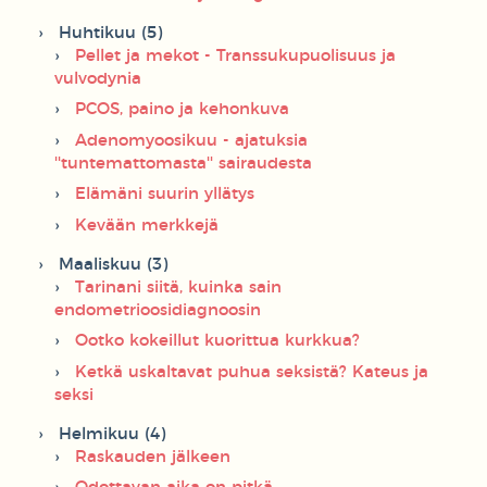
Huhtikuu (5)
Pellet ja mekot - Transsukupuolisuus ja
vulvodynia
PCOS, paino ja kehonkuva
Adenomyoosikuu - ajatuksia
''tuntemattomasta'' sairaudesta
Elämäni suurin yllätys
Kevään merkkejä
Maaliskuu (3)
Tarinani siitä, kuinka sain
endometrioosidiagnoosin
Ootko kokeillut kuorittua kurkkua?
Ketkä uskaltavat puhua seksistä? Kateus ja
seksi
Helmikuu (4)
Raskauden jälkeen