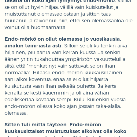
takana on koko ajan lymynnyt endo-mörkö.
Välillä
se on ollut hyvin hiljaa, välillä vain kuiskutellut ja
muistuttanut olemassaolostaan ja sitten taas
huutanut ja raivonnut niin, ettei sen olemassaoloa ole
voinut olla huomaamatta.
Endo-mörkö on ollut olemassa jo vuosikausia,
ainakin teini-iästä asti.
Silloin se oli kuitenkin aika
hiljainen, piti ääntä vain kerran kuussa. Ja senkin
äänen yritin tukahduttaa ympäristön vakuutteluilla
siitä, että “menkat nyt vain sattuvat, se on ihan
normaalia”. Hitaasti endo-mörön kuukausittainen
ääni alkoi koventua, enää se ei ollut hiljaista
kuiskutusta vaan ihan selkeää puhetta. Ja kerta
kerralta se kesti kauemmin ja oli aina vähän
edelliskertaa kovaäänisempi. Kului kuitenkin vuosia
endo-mörön ollessa koko ajan jossain taka-alalla,
olemassa.
Sitten tuli mitta täyteen. Endo-mörön
kuukausittaiset muistutukset alkoivat olla koko