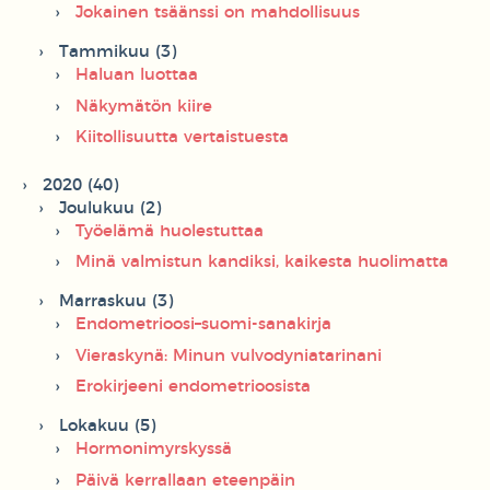
Jokainen tsäänssi on mahdollisuus
Tammikuu (3)
Haluan luottaa
Näkymätön kiire
Kiitollisuutta vertaistuesta
2020 (40)
Joulukuu (2)
Työelämä huolestuttaa
Minä valmistun kandiksi, kaikesta huolimatta
Marraskuu (3)
Endometrioosi–suomi-sanakirja
Vieraskynä: Minun vulvodyniatarinani
Erokirjeeni endometrioosista
Lokakuu (5)
Hormonimyrskyssä
Päivä kerrallaan eteenpäin