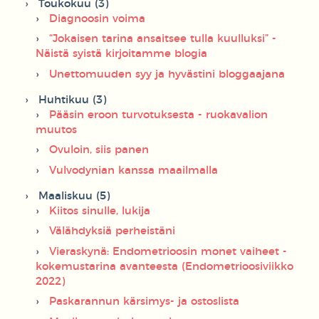
Toukokuu (3)
Diagnoosin voima
“Jokaisen tarina ansaitsee tulla kuulluksi” -
Näistä syistä kirjoitamme blogia
Unettomuuden syy ja hyvästini bloggaajana
Huhtikuu (3)
Pääsin eroon turvotuksesta - ruokavalion
muutos
Ovuloin, siis panen
Vulvodynian kanssa maailmalla
Maaliskuu (5)
Kiitos sinulle, lukija
Välähdyksiä perheistäni
Vieraskynä: Endometrioosin monet vaiheet -
kokemustarina avanteesta (Endometrioosiviikko
2022)
Paskarannun kärsimys- ja ostoslista