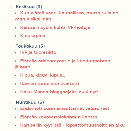
Kesäkuu (3)
Kun elämä vaatii kauhallisen, mutta sulla on
vaan lusikallinen
Karuselli pyörii kohti IVF-hoitoja
Kipukapina
Toukokuu (5)
IVF ja tuoresiirto
Elämää adenomyoosin ja kohdunpoiston
jälkeen
Kipua, kipua, kipua...
Ikävien tunteiden kvartetti
Haku Moona-bloggaajaksi auki nyt!
Huhtikuu (5)
Endometrioosin aiheuttamat vatsaoireet
Elämää kokovartalokohdun kanssa
Karusellin kyydissä - lapsettomuushoitojen alku