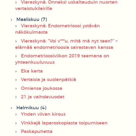
Vieraskynä: Onneksi uskaltauduin nuorten
vertaistukileirille
Maaliskuu (7)
Vieraskynä: Endometrioosi ystävän
näkökulmasta
Vieraskynä: ”Voi v***u, mitä mä nyt teen?” –
elämää endometrioosia sairastavan kanssa
Endometrioosiviikon 2019 teemana on
yhteenkuuluvuus
Eka kerta
Vertaisia ja suolenpätkiä
Omiensa joukossa
21 ja vaihdevuodet
Helmikuu (4)
Yhden viivan kirous
Vinkkejä laparoskopiasta toipumiseen
Paskapuhetta