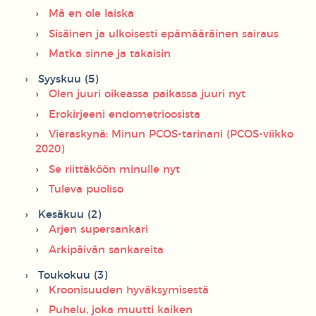
Mä en ole laiska
Sisäinen ja ulkoisesti epämääräinen sairaus
Matka sinne ja takaisin
Syyskuu (5)
Olen juuri oikeassa paikassa juuri nyt
Erokirjeeni endometrioosista
Vieraskynä: Minun PCOS-tarinani (PCOS-viikko
2020)
Se riittäköön minulle nyt
Tuleva puoliso
Kesäkuu (2)
Arjen supersankari
Arkipäivän sankareita
Toukokuu (3)
Kroonisuuden hyväksymisestä
Puhelu, joka muutti kaiken