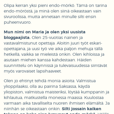
Olipa kerran yksi pieni endo-mörkö. Tämä on tarina
endo-möröstä, ja minä olen siinä oikeastaan vain
sivuroolissa, mutta annetaan minulle silti ensin
puheenvuoro.
Mun nimi on Maria ja olen yksi uusista
bloggaajista.
Olen 25-vuotias nainen ja
vastavalmistunut opettaja. Aloitin juuri työt eskari-
opettajana, ja uusi työ vie aika paljon mehuja tällä
hetkellä, vaikka se mieleistä onkin. Olen kihloissa ja
asutaan miehen kanssa kahdestaan. Häiden
suunnittelu on käynnissä ja tulevaisuudessa siintävät
myös varovaiset lapsihaaveet.
Olen jo ehtinyt tehdä monia asioita. Valmistua
ylioppilaaksi, olla au pairina Saksassa, käydä
yliopiston, valmistua maisteriksi, löytää kumppanin ja
kihlautua, matkustella monessa maassa. Kuulostaa
varmaan aika tavalliselta nuoren ihmisen elämältä. Ja
niinhän se oikeastaan onkin.
Silti jossain kaiken