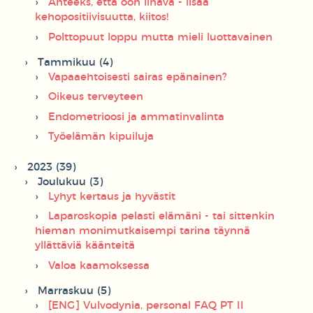
Anteeks, että oon lihava - lisää
kehopositiivisuutta, kiitos!
Polttopuut loppu mutta mieli luottavainen
Tammikuu (4)
Vapaaehtoisesti sairas epänainen?
Oikeus terveyteen
Endometrioosi ja ammatinvalinta
Työelämän kipuiluja
2023 (39)
Joulukuu (3)
Lyhyt kertaus ja hyvästit
Laparoskopia pelasti elämäni - tai sittenkin
hieman monimutkaisempi tarina täynnä
yllättäviä käänteitä
Valoa kaamoksessa
Marraskuu (5)
[ENG] Vulvodynia, personal FAQ PT II