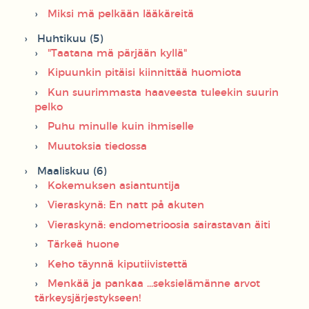
Miksi mä pelkään lääkäreitä
Huhtikuu (5)
"Taatana mä pärjään kyllä"
Kipuunkin pitäisi kiinnittää huomiota
Kun suurimmasta haaveesta tuleekin suurin
pelko
Puhu minulle kuin ihmiselle
Muutoksia tiedossa
Maaliskuu (6)
Kokemuksen asiantuntija
Vieraskynä: En natt på akuten
Vieraskynä: endometrioosia sairastavan äiti
Tärkeä huone
Keho täynnä kiputiivistettä
Menkää ja pankaa ...seksielämänne arvot
tärkeysjärjestykseen!