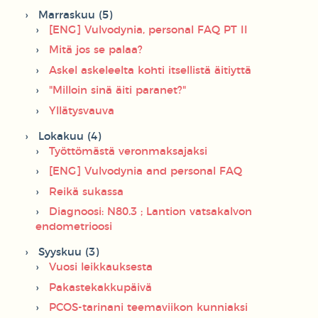
Marraskuu (5)
[ENG] Vulvodynia, personal FAQ PT II
Mitä jos se palaa?
Askel askeleelta kohti itsellistä äitiyttä
"Milloin sinä äiti paranet?"
Yllätysvauva
Lokakuu (4)
Työttömästä veronmaksajaksi
[ENG] Vulvodynia and personal FAQ
Reikä sukassa
Diagnoosi: N80.3 ; Lantion vatsakalvon
endometrioosi
Syyskuu (3)
Vuosi leikkauksesta
Pakastekakkupäivä
PCOS-tarinani teemaviikon kunniaksi