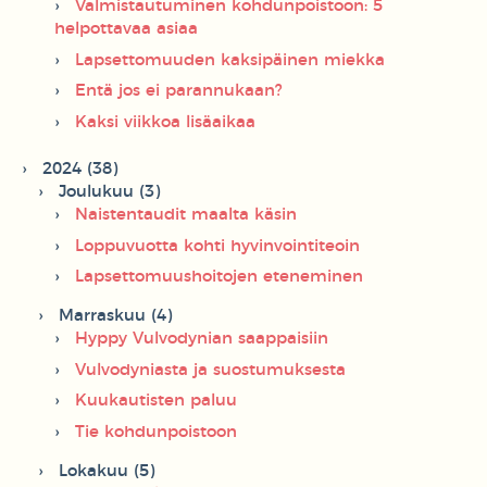
Valmistautuminen kohdunpoistoon: 5
helpottavaa asiaa
Lapsettomuuden kaksipäinen miekka
Entä jos ei parannukaan?
Kaksi viikkoa lisäaikaa
2024 (38)
Joulukuu (3)
Naistentaudit maalta käsin
Loppuvuotta kohti hyvinvointiteoin
Lapsettomuushoitojen eteneminen
Marraskuu (4)
Hyppy Vulvodynian saappaisiin
Vulvodyniasta ja suostumuksesta
Kuukautisten paluu
Tie kohdunpoistoon
Lokakuu (5)