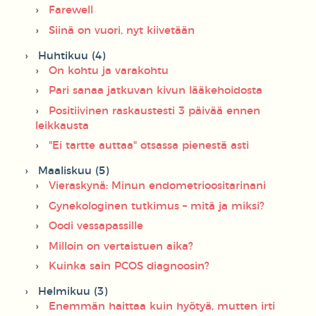
Farewell
Siinä on vuori, nyt kiivetään
Huhtikuu (4)
On kohtu ja varakohtu
Pari sanaa jatkuvan kivun lääkehoidosta
Positiivinen raskaustesti 3 päivää ennen
leikkausta
"Ei tartte auttaa" otsassa pienestä asti
Maaliskuu (5)
Vieraskynä: Minun endometrioositarinani
Gynekologinen tutkimus – mitä ja miksi?
Oodi vessapassille
Milloin on vertaistuen aika?
Kuinka sain PCOS diagnoosin?
Helmikuu (3)
Enemmän haittaa kuin hyötyä, mutten irti