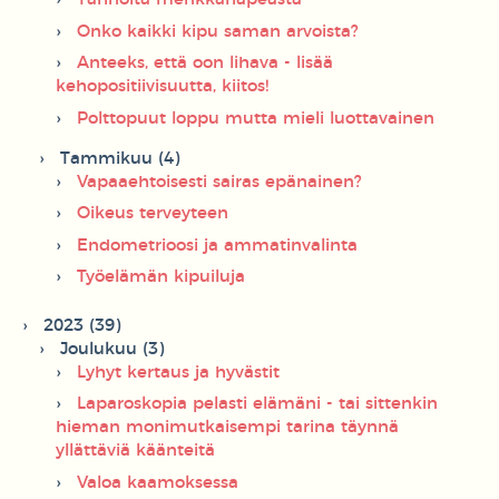
Onko kaikki kipu saman arvoista?
Anteeks, että oon lihava - lisää
kehopositiivisuutta, kiitos!
Polttopuut loppu mutta mieli luottavainen
Tammikuu (4)
Vapaaehtoisesti sairas epänainen?
Oikeus terveyteen
Endometrioosi ja ammatinvalinta
Työelämän kipuiluja
2023 (39)
Joulukuu (3)
Lyhyt kertaus ja hyvästit
Laparoskopia pelasti elämäni - tai sittenkin
hieman monimutkaisempi tarina täynnä
yllättäviä käänteitä
Valoa kaamoksessa