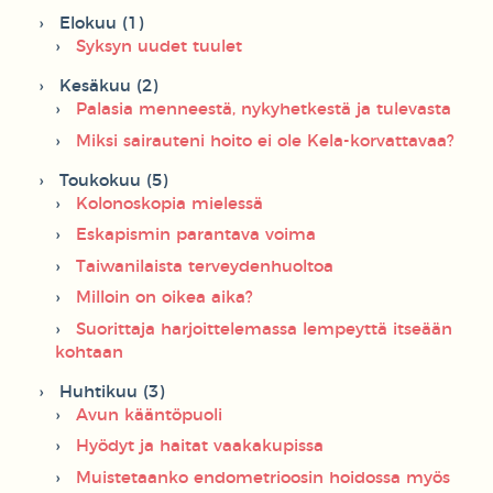
Elokuu (1)
Syksyn uudet tuulet
Kesäkuu (2)
Palasia menneestä, nykyhetkestä ja tulevasta
Miksi sairauteni hoito ei ole Kela-korvattavaa?
Toukokuu (5)
Kolonoskopia mielessä
Eskapismin parantava voima
Taiwanilaista terveydenhuoltoa
Milloin on oikea aika?
Suorittaja harjoittelemassa lempeyttä itseään
kohtaan
Huhtikuu (3)
Avun kääntöpuoli
Hyödyt ja haitat vaakakupissa
Muistetaanko endometrioosin hoidossa myös