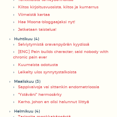
Kiitos kirjoitusvuosista, kiitos ja kumarrus
Viimeistä kertaa
Hae Moona-bloggaajaksi nyt!
Jatketaan taistelua!
Huhtikuu (4)
Selviytymistä oravanpyörän kyydissä
[ENG] Pain builds character; said nobody with
chronic pain ever
Kuumeista odotusta
Leikelty ulos synnytystalkoista
Maaliskuu (3)
Sappivaivoja vai sittenkin endometrioosia
"Ystäväni" hermosärky
Kerho, johon en olisi halunnut liittyä
Helmikuu (4)
Tarinoita menkkahäpeästä