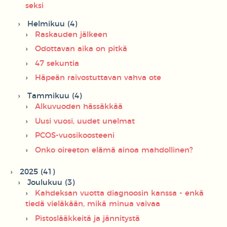
seksi
Helmikuu (4)
Raskauden jälkeen
Odottavan aika on pitkä
47 sekuntia
Häpeän raivostuttavan vahva ote
Tammikuu (4)
Alkuvuoden hässäkkää
Uusi vuosi, uudet unelmat
PCOS-vuosikoosteeni
Onko oireeton elämä ainoa mahdollinen?
2025 (41)
Joulukuu (3)
Kahdeksan vuotta diagnoosin kanssa - enkä
tiedä vieläkään, mikä minua vaivaa
Pistoslääkkeitä ja jännitystä