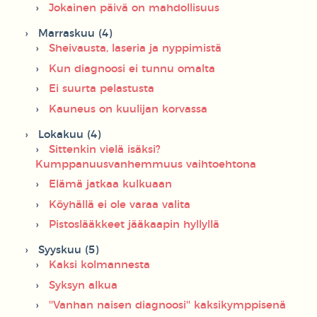
Jokainen päivä on mahdollisuus
Marraskuu (4)
Sheivausta, laseria ja nyppimistä
Kun diagnoosi ei tunnu omalta
Ei suurta pelastusta
Kauneus on kuulijan korvassa
Lokakuu (4)
Sittenkin vielä isäksi?
Kumppanuusvanhemmuus vaihtoehtona
Elämä jatkaa kulkuaan
Köyhällä ei ole varaa valita
Pistoslääkkeet jääkaapin hyllyllä
Syyskuu (5)
Kaksi kolmannesta
Syksyn alkua
''Vanhan naisen diagnoosi'' kaksikymppisenä