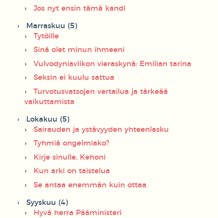
Jos nyt ensin tämä kandi
Marraskuu (5)
Tytöille
Sinä olet minun ihmeeni
Vulvodyniaviikon vieraskynä: Emilian tarina
Seksin ei kuulu sattua
Turvotusvatsojen vertailua ja tärkeää
vaikuttamista
Lokakuu (5)
Sairauden ja ystävyyden yhteenlasku
Tyhmiä ongelmiako?
Kirje sinulle, Kehoni
Kun arki on taistelua
Se antaa enemmän kuin ottaa
Syyskuu (4)
Hyvä herra Pääministeri