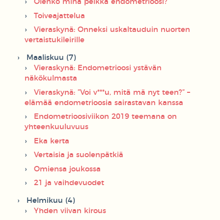
Olenko minä pelkkä endometrioosi?
Toiveajattelua
Vieraskynä: Onneksi uskaltauduin nuorten
vertaistukileirille
Maaliskuu (7)
Vieraskynä: Endometrioosi ystävän
näkökulmasta
Vieraskynä: ”Voi v***u, mitä mä nyt teen?” –
elämää endometrioosia sairastavan kanssa
Endometrioosiviikon 2019 teemana on
yhteenkuuluvuus
Eka kerta
Vertaisia ja suolenpätkiä
Omiensa joukossa
21 ja vaihdevuodet
Helmikuu (4)
Yhden viivan kirous