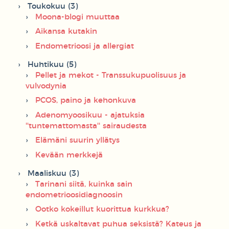
Toukokuu (3)
Moona-blogi muuttaa
Aikansa kutakin
Endometrioosi ja allergiat
Huhtikuu (5)
Pellet ja mekot - Transsukupuolisuus ja
vulvodynia
PCOS, paino ja kehonkuva
Adenomyoosikuu - ajatuksia
''tuntemattomasta'' sairaudesta
Elämäni suurin yllätys
Kevään merkkejä
Maaliskuu (3)
Tarinani siitä, kuinka sain
endometrioosidiagnoosin
Ootko kokeillut kuorittua kurkkua?
Ketkä uskaltavat puhua seksistä? Kateus ja