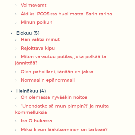
Voimavarat
Äidiksi PCOS:sta huolimatta: Sarin tarina
Minun polkuni
Elokuu (5)
Hän valitsi minut
Rajoittava kipu
Miten varautuu potilas, joka pelkää tai
jännittää?
Olen pahoillani, tänään en jaksa
Normaalin epänormaali
Heinäkuu (4)
On olemassa hyvääkin hoitoa
"Unohdatko sä mun pimpin?!" ja muita
kommelluksia
Iso O hukassa
Miksi kivun lääkitseminen on tärkeää?