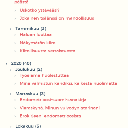
päästä
Uskotko ystävääsi?
Jokainen tsäänssi on mahdollisuus
Tammikuu (3)
Haluan luottaa
Näkymätön kiire
Kiitollisuutta vertaistuesta
2020 (40)
Joulukuu (2)
Työelämä huolestuttaa
Minä valmistun kandiksi, kaikesta huolimatta
Marraskuu (3)
Endometrioosi–suomi-sanakirja
Vieraskynä: Minun vulvodyniatarinani
Erokirjeeni endometrioosista
Lokakuu (5)