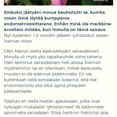
Sinkuksi jäätyäni minua kauhistutti se, kuinka
voisin ikinä löytää kumppania
endometrioosittarena. Enhän minä ole markkina-
arvoltani mitään, kun minulla on tämä sairaus.
Nyt kuitenkin 1,5 vuoden jälkeen suhtaudun asiaan
hieman toisin.
Olen käynyt useita keskustelujani sairaudestani.
Minulla oli myös yksi tapailusuhde viime talvena.
Olen kertonut sairaudestani heti alussa, hieman
myöhemmin tai en ollenkaan, mikäli keskustelu
muuten ei ole edennyt pidemmälle. En ole
kuitenkaan vielä kertaakaan kokenut, että itse
endometrioosi olisi ollut syynä yhteyden
katkeamiselle.
Tokihan en tiedä heidän ajatuksiaan, jotka ovat
nykyajan mukaisesti "ghostanneet" eli kadonneet
sanomatta sanaakaan. Ehkä heitä on häirinnyt asia,