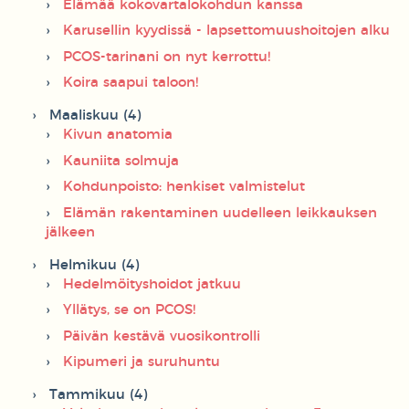
Elämää kokovartalokohdun kanssa
Karusellin kyydissä - lapsettomuushoitojen alku
PCOS-tarinani on nyt kerrottu!
Koira saapui taloon!
Maaliskuu (4)
Kivun anatomia
Kauniita solmuja
Kohdunpoisto: henkiset valmistelut
Elämän rakentaminen uudelleen leikkauksen
jälkeen
Helmikuu (4)
Hedelmöityshoidot jatkuu
Yllätys, se on PCOS!
Päivän kestävä vuosikontrolli
Kipumeri ja suruhuntu
Tammikuu (4)