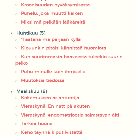
Kroonisuuden hyväksymisestä
Puhelu, joka muutti kaiken
Miksi mä pelkään lääkäreitä
Huhtikuu (5)
"Taatana mä pärjään kyllä"
Kipuunkin pitäisi kiinnittää huomiota
Kun suurimmasta haaveesta tuleekin suurin
pelko
Puhu minulle kuin ihmiselle
Muutoksia tiedossa
Maaliskuu (6)
Kokemuksen asiantuntija
Vieraskynä: En natt på akuten
Vieraskynä: endometrioosia sairastavan äiti
Tärkeä huone
Keho täynnä kiputiivistettä