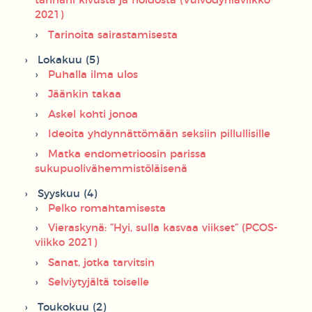
tarinani kivusta ja hoidosta (Vulvodyniaviikko
2021)
Tarinoita sairastamisesta
Lokakuu (5)
Puhalla ilma ulos
Jäänkin takaa
Askel kohti jonoa
Ideoita yhdynnättömään seksiin pillullisille
Matka endometrioosin parissa
sukupuolivähemmistöläisenä
Syyskuu (4)
Pelko romahtamisesta
Vieraskynä: ”Hyi, sulla kasvaa viikset” (PCOS-
viikko 2021)
Sanat, jotka tarvitsin
Selviytyjältä toiselle
Toukokuu (2)