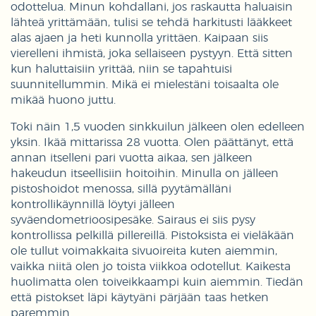
odottelua. Minun kohdallani, jos raskautta haluaisin
lähteä yrittämään, tulisi se tehdä harkitusti lääkkeet
alas ajaen ja heti kunnolla yrittäen. Kaipaan siis
vierelleni ihmistä, joka sellaiseen pystyyn. Että sitten
kun haluttaisiin yrittää, niin se tapahtuisi
suunnitellummin. Mikä ei mielestäni toisaalta ole
mikää huono juttu.
Toki näin 1,5 vuoden sinkkuilun jälkeen olen edelleen
yksin. Ikää mittarissa 28 vuotta. Olen päättänyt, että
annan itselleni pari vuotta aikaa, sen jälkeen
hakeudun itseellisiin hoitoihin. Minulla on jälleen
pistoshoidot menossa, sillä pyytämälläni
kontrollikäynnillä löytyi jälleen
syväendometrioosipesäke. Sairaus ei siis pysy
kontrollissa pelkillä pillereillä. Pistoksista ei vieläkään
ole tullut voimakkaita sivuoireita kuten aiemmin,
vaikka niitä olen jo toista viikkoa odotellut. Kaikesta
huolimatta olen toiveikkaampi kuin aiemmin. Tiedän
että pistokset läpi käytyäni pärjään taas hetken
paremmin.