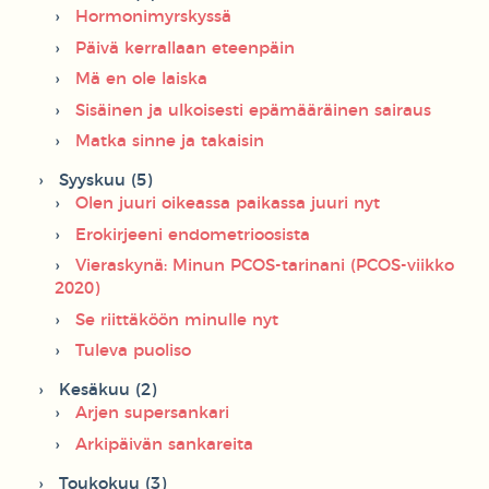
Hormonimyrskyssä
Päivä kerrallaan eteenpäin
Mä en ole laiska
Sisäinen ja ulkoisesti epämääräinen sairaus
Matka sinne ja takaisin
Syyskuu (5)
Olen juuri oikeassa paikassa juuri nyt
Erokirjeeni endometrioosista
Vieraskynä: Minun PCOS-tarinani (PCOS-viikko
2020)
Se riittäköön minulle nyt
Tuleva puoliso
Kesäkuu (2)
Arjen supersankari
Arkipäivän sankareita
Toukokuu (3)