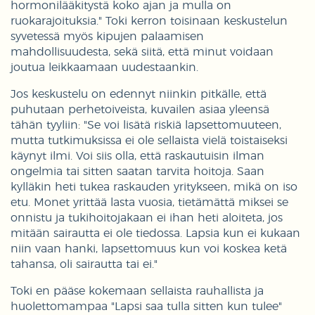
hormonilääkitystä koko ajan ja mulla on
ruokarajoituksia." Toki kerron toisinaan keskustelun
syvetessä myös kipujen palaamisen
mahdollisuudesta, sekä siitä, että minut voidaan
joutua leikkaamaan uudestaankin.
Jos keskustelu on edennyt niinkin pitkälle, että
puhutaan perhetoiveista, kuvailen asiaa yleensä
tähän tyyliin: "Se voi lisätä riskiä lapsettomuuteen,
mutta tutkimuksissa ei ole sellaista vielä toistaiseksi
käynyt ilmi. Voi siis olla, että raskautuisin ilman
ongelmia tai sitten saatan tarvita hoitoja. Saan
kylläkin heti tukea raskauden yritykseen, mikä on iso
etu. Monet yrittää lasta vuosia, tietämättä miksei se
onnistu ja tukihoitojakaan ei ihan heti aloiteta, jos
mitään sairautta ei ole tiedossa. Lapsia kun ei kukaan
niin vaan hanki, lapsettomuus kun voi koskea ketä
tahansa, oli sairautta tai ei."
Toki en pääse kokemaan sellaista rauhallista ja
huolettomampaa "Lapsi saa tulla sitten kun tulee"