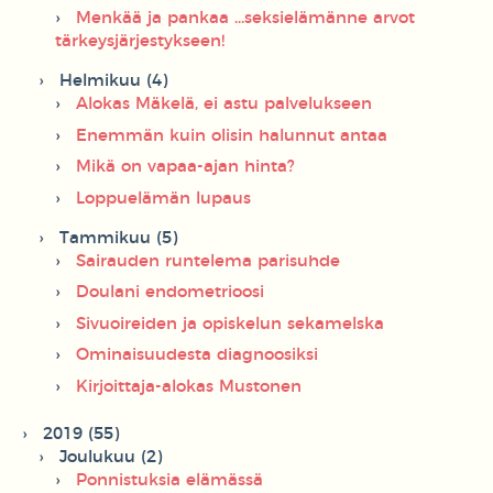
Menkää ja pankaa ...seksielämänne arvot
tärkeysjärjestykseen!
Helmikuu (4)
Alokas Mäkelä, ei astu palvelukseen
Enemmän kuin olisin halunnut antaa
Mikä on vapaa-ajan hinta?
Loppuelämän lupaus
Tammikuu (5)
Sairauden runtelema parisuhde
Doulani endometrioosi
Sivuoireiden ja opiskelun sekamelska
Ominaisuudesta diagnoosiksi
Kirjoittaja-alokas Mustonen
2019 (55)
Joulukuu (2)
Ponnistuksia elämässä