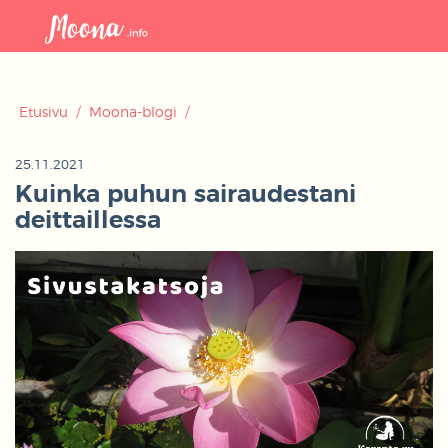
Avaa
navigaat
Etusivu
/
Moona-blogi
/
25.11.2021
Kuinka puhun sairaudestani
deittaillessa