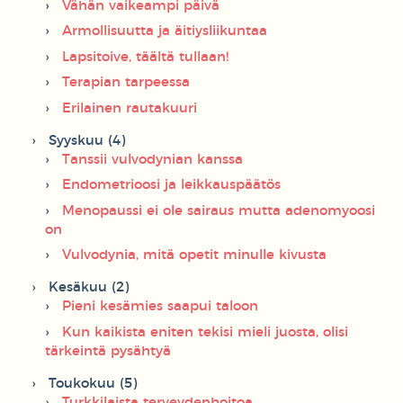
Vähän vaikeampi päivä
Armollisuutta ja äitiysliikuntaa
Lapsitoive, täältä tullaan!
Terapian tarpeessa
Erilainen rautakuuri
Syyskuu (4)
Tanssii vulvodynian kanssa
Endometrioosi ja leikkauspäätös
Menopaussi ei ole sairaus mutta adenomyoosi
on
Vulvodynia, mitä opetit minulle kivusta
Kesäkuu (2)
Pieni kesämies saapui taloon
Kun kaikista eniten tekisi mieli juosta, olisi
tärkeintä pysähtyä
Toukokuu (5)
Turkkilaista terveydenhoitoa