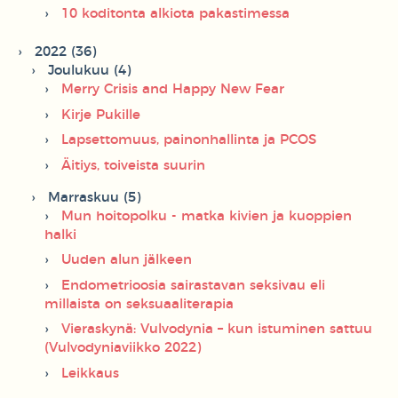
10 koditonta alkiota pakastimessa
2022 (36)
Joulukuu (4)
Merry Crisis and Happy New Fear
Kirje Pukille
Lapsettomuus, painonhallinta ja PCOS
Äitiys, toiveista suurin
Marraskuu (5)
Mun hoitopolku - matka kivien ja kuoppien
halki
Uuden alun jälkeen
Endometrioosia sairastavan seksivau eli
millaista on seksuaaliterapia
Vieraskynä: Vulvodynia – kun istuminen sattuu
(Vulvodyniaviikko 2022)
Leikkaus