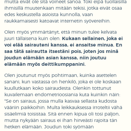
mutta eivät ole sitä voineet sanoa. Toki eipä tuollaisilla
ihmisillä muutenkaan mitään tekisi, jotka eivät osaa
edes keskustella asioista kunnolla, vaan
raukkamaisesti katoavat internetin syövereihin.
Olen myös ymmärtänyt, että minun tulee kelvata
juuri tällaisena kuin olen.
Kukaan sellainen, joka ei
voi elää sairauteni kanssa, ei ansaitse minua. En
saa tätä sairautta itsestäni pois, joten jos minä
joudun elämään asian kanssa, niin joutuu
elämään myös deittikumppanini.
Olen joutunut myös pohtimaan, kuinka asettelen
sanani, kun vastassa on henkilö, joka ei ole koskaan
kuullutkaan koko sairaudesta. Olenkin tottunut
kuvailemaan endometrioosiania kuta kuinkin näin:
"Se on sairaus, jossa mulla kasvaa sellasta kudosta
vääriin paikkoihin. Multa leikkauksessa irroteltii vähä
sisäelimiä toisistaa. Sitä ennen kipua oli tosi paljon,
mutta nykyään sairaus ei ihan hirveästi rajoita tän
hetken elämään. Joudun toki syömään