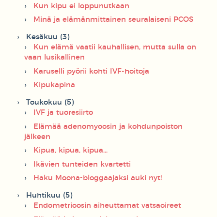
Kun kipu ei loppunutkaan
Minä ja elämänmittainen seuralaiseni PCOS
Kesäkuu (3)
Kun elämä vaatii kauhallisen, mutta sulla on
vaan lusikallinen
Karuselli pyörii kohti IVF-hoitoja
Kipukapina
Toukokuu (5)
IVF ja tuoresiirto
Elämää adenomyoosin ja kohdunpoiston
jälkeen
Kipua, kipua, kipua...
Ikävien tunteiden kvartetti
Haku Moona-bloggaajaksi auki nyt!
Huhtikuu (5)
Endometrioosin aiheuttamat vatsaoireet