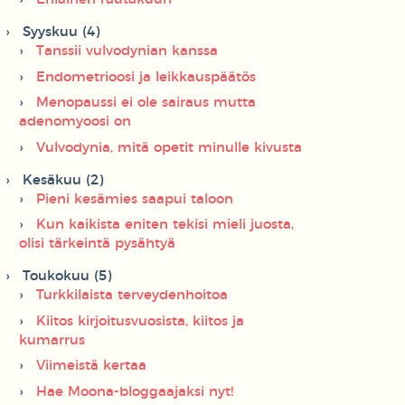
Syyskuu (4)
Tanssii vulvodynian kanssa
Endometrioosi ja leikkauspäätös
Menopaussi ei ole sairaus mutta
adenomyoosi on
Vulvodynia, mitä opetit minulle kivusta
Kesäkuu (2)
Pieni kesämies saapui taloon
Kun kaikista eniten tekisi mieli juosta,
olisi tärkeintä pysähtyä
Toukokuu (5)
Turkkilaista terveydenhoitoa
Kiitos kirjoitusvuosista, kiitos ja
kumarrus
Viimeistä kertaa
Hae Moona-bloggaajaksi nyt!