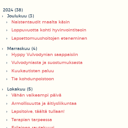
2024 (38)
Joulukuu (3)
Naistentaudit maalta käsin
Loppuvuotta kohti hyvinvointiteoin
Lapsettomuushoitojen eteneminen
Marraskuu (4)
Hyppy Vulvodynian saappaisiin
Vulvodyniasta ja suostumuksesta
Kuukautisten paluu
Tie kohdunpoistoon
Lokakuu (5)
Vähän vaikeampi päivä
Armollisuutta ja äitiysliikuntaa
Lapsitoive, täältä tullaan!
Terapian tarpeessa
Erilainen rautakuuri