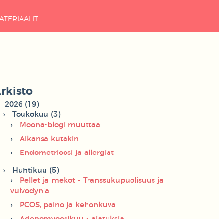
ATERIAALIT
rkisto
2026 (19)
Toukokuu (3)
Moona-blogi muuttaa
Aikansa kutakin
Endometrioosi ja allergiat
Huhtikuu (5)
Pellet ja mekot - Transsukupuolisuus ja
vulvodynia
PCOS, paino ja kehonkuva
Adenomyoosikuu - ajatuksia