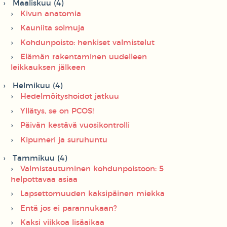
Maaliskuu (4)
Kivun anatomia
Kauniita solmuja
Kohdunpoisto: henkiset valmistelut
Elämän rakentaminen uudelleen
leikkauksen jälkeen
Helmikuu (4)
Hedelmöityshoidot jatkuu
Yllätys, se on PCOS!
Päivän kestävä vuosikontrolli
Kipumeri ja suruhuntu
Tammikuu (4)
Valmistautuminen kohdunpoistoon: 5
helpottavaa asiaa
Lapsettomuuden kaksipäinen miekka
Entä jos ei parannukaan?
Kaksi viikkoa lisäaikaa