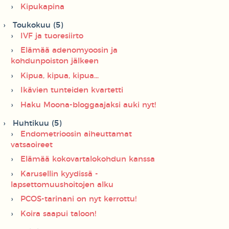
Kipukapina
Toukokuu (5)
IVF ja tuoresiirto
Elämää adenomyoosin ja
kohdunpoiston jälkeen
Kipua, kipua, kipua...
Ikävien tunteiden kvartetti
Haku Moona-bloggaajaksi auki nyt!
Huhtikuu (5)
Endometrioosin aiheuttamat
vatsaoireet
Elämää kokovartalokohdun kanssa
Karusellin kyydissä -
lapsettomuushoitojen alku
PCOS-tarinani on nyt kerrottu!
Koira saapui taloon!