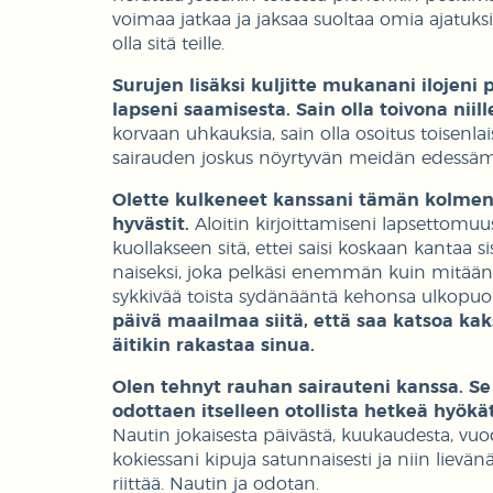
voimaa jatkaa ja jaksaa suoltaa omia ajatuk
olla sitä teille.
Surujen lisäksi kuljitte mukanani ilojeni
lapseni saamisesta. Sain olla toivona niille,
korvaan uhkauksia, sain olla osoitus toisenla
sairauden joskus nöyrtyvän meidän edessämm
Olette kulkeneet kanssani tämän kolmen 
hyvästit.
Aloitin kirjoittamiseni lapsettomu
kuollakseen sitä, ettei saisi koskaan kantaa 
naiseksi, joka pelkäsi enemmän kuin mitään, e
sykkivää toista sydänääntä kehonsa ulkopuol
päivä maailmaa siitä, että saa katsoa ka
äitikin rakastaa sinua.
Olen tehnyt rauhan sairauteni kanssa. Se
odottaen itselleen otollista hetkeä hyök
Nautin jokaisesta päivästä, kuukaudesta, vuo
kokiessani kipuja satunnaisesti ja niin lievä
riittää. Nautin ja odotan.