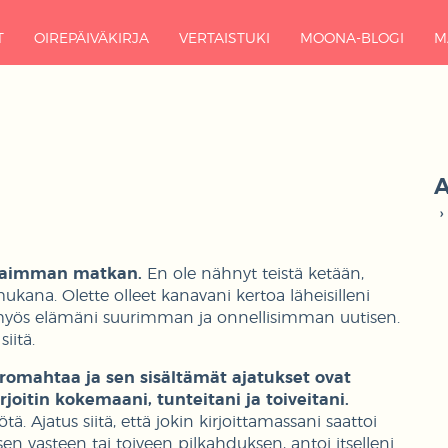
T
OIREPÄIVÄKIRJA
VERTAISTUKI
MOONA-BLOGI
M
A
skaimman matkan.
En ole nähnyt teistä ketään,
ukana. Olette olleet kanavani kertoa läheisilleni
 myös elämäni suurimman ja onnellisimman uutisen.
iitä.
i romahtaa ja sen sisältämät ajatukset ovat
Kirjoitin kokemaani, tunteitani ja toiveitani.
 Ajatus siitä, että jokin kirjoittamassani saattoi
sen vasteen tai toiveen pilkahduksen, antoi itselleni