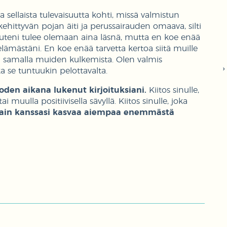
 sellaista tulevaisuutta kohti, missä valmistun
hittyvän pojan äiti ja perussairauden omaava, silti
auteni tulee olemaan aina läsnä, mutta en koe enää
 elämästäni. En koe enää tarvetta kertoa siitä muille
 samalla muiden kulkemista. Olen valmis
a se tuntuukin pelottavalta.
uoden aikana lukenut kirjoituksiani.
Kiitos sinulle,
muulla positiivisella sävyllä. Kiitos sinulle, joka
ä sain kanssasi kasvaa aiempaa enemmästä