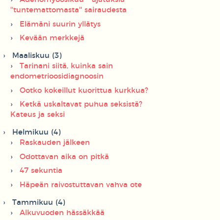
''tuntemattomasta'' sairaudesta
Elämäni suurin yllätys
Kevään merkkejä
Maaliskuu (3)
Tarinani siitä, kuinka sain
endometrioosidiagnoosin
Ootko kokeillut kuorittua kurkkua?
Ketkä uskaltavat puhua seksistä?
Kateus ja seksi
Helmikuu (4)
Raskauden jälkeen
Odottavan aika on pitkä
47 sekuntia
Häpeän raivostuttavan vahva ote
Tammikuu (4)
Alkuvuoden hässäkkää