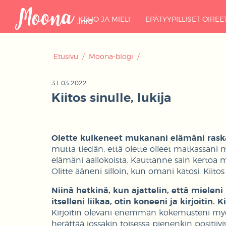
KEHO JA MIELI
EPÄTYYPILLISET OIREE
Etusivu
/
Moona-blogi
/
31.03.2022
Kiitos sinulle, lukija
Olette kulkeneet mukanani elämäni ra
mutta tiedän, että olette olleet matkassani m
elämäni aallokoista. Kauttanne sain kertoa
Olitte ääneni silloin, kun omani katosi. Kiitos s
Niinä hetkinä, kun ajattelin, että mielen
itselleni liikaa, otin koneeni ja kirjoitin. 
Kirjoitin olevani enemmän kokemusteni myötä.
herättää jossakin toisessa pienenkin positiivi