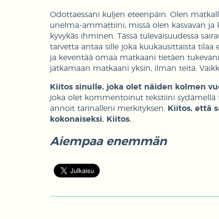
Odottaessani kuljen eteenpäin. Olen matkalla
unelma-ammattiini, missä olen kasvavan ja ke
kyvykäs ihminen. Tässä tulevaisuudessa sair
tarvetta antaa sille joka kuukausittaista tilaa
ja keventää omaa matkaani tietäen tukevani
jatkamaan matkaani yksin, ilman teitä. Vaikk
Kiitos sinulle, joka olet näiden kolmen v
joka olet kommentoinut tekstiini sydämellä tai 
annoit tarinalleni merkityksen.
Kiitos, ett
kokonaiseksi. Kiitos.
Aiempaa enemmän