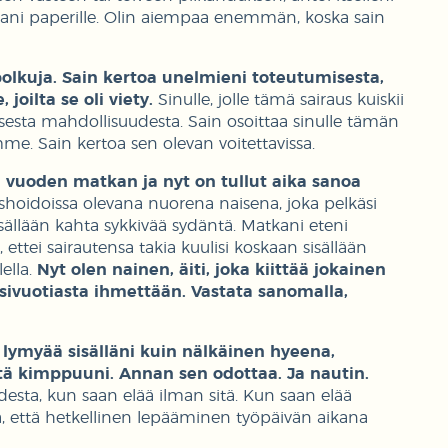
siani paperille. Olin aiempaa enemmän, koska sain
 polkuja. Sain kertoa unelmieni toteutumisesta,
 joilta se oli viety.
Sinulle, jolle tämä sairaus kuiskii
isesta mahdollisuudesta. Sain osoittaa sinulle tämän
e. Sain kertoa sen olevan voitettavissa.
vuoden matkan ja nyt on tullut aika sanoa
ushoidoissa olevana nuorena naisena, joka pelkäsi
sisällään kahta sykkivää sydäntä. Matkani eteni
ttei sairautensa takia kuulisi koskaan sisällään
ella.
Nyt olen nainen, äiti, joka kiittää jokainen
ksivuotiasta ihmettään. Vastata sanomalla,
 lymyää sisälläni kuin nälkäinen hyeena,
ätä kimppuuni. Annan sen odottaa. Ja nautin.
desta, kun saan elää ilman sitä. Kun saan elää
nä, että hetkellinen lepääminen työpäivän aikana